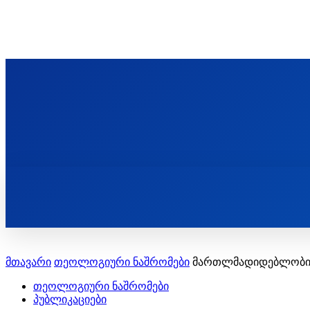
ᲬᲛᲘᲜᲓᲐ ᲞᲐᲕᲚᲔ ᲛᲝᲪᲘᲥᲣᲚᲘᲡ ᲡᲐᲮᲔᲚᲝᲑᲘ
ST. PAUL'S ORTHODOX CHRISTIAN TH
ᲞᲣᲑᲚᲘᲙᲐᲪᲘᲔᲑᲘ
მთავარი
თეოლოგიური ნაშრომები
მართლმადიდებლობის
თეოლოგიური ნაშრომები
პუბლიკაციები