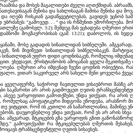
ბრაამისა და მოსეს მაგალითები ძველი აღთქმიდან. აბრა
ნათესავისაგან შენისა და სახლისაგან მამისა შენისა და მო
 და იღებს რისკიან გადაწყვეტილებას, გავიდეს უცნობ სა
ბრძანეს: “გამოვედ. . . “ და ის რწმენით ემორჩილება. მ
ათლეზე (გამოსვლ. 3:2); შემდეგ მას ეცხადება ღმერთი ერ
აბნოში მოგზაურობისას (გამ. 13:21); დაბოლოს, ის ხვდ
ყანაში, მოსე გადადის სინათლიდან სიბნელეში. ამგვარად
საკენ, წინ მივიწევთ სინათლიდან სიბნელისაკენ. მარტ
ს სინათლიდან უფრო დიდი ცოდნისაკენ, რომელიც იმდენ
ცით. ვხედავთ, ქრისტიანობის ამოცანას ყველა შეკითხვაზე 
ება. ღმერთი არა იმდენად ჩვენი ცოდნის ობიექტია, რამდ
ალო, ვითარ საკვირველ არს სახელი შენი ყოველსა ქვეყან
ყველაფერზე, საჭიროდ ჩავთვლით ვისაუბროთ მასზე არა
ი საკმარისი არ არის გადმოვცეთ ღვთის ტრანსცენდენტულ
ასევე უარყოფითი გამოთქმები, უნდა ვთქვათ, რა არის ღმ
ე, რომელსაც აპოფატიკური მიდგომა ეწოდება, არასწორ მ
. თუ ვიტყვით, რომ ის კეთილი ან სამართლიანია, მაშინვე 
ებობს, დაუყოვნებლივ უნდა ვთქვათ, რომ ეს არ არის სხვა
ბა. ამგვარად, მტკიცების გზა უარყოფის გზით გაწონასწორ
დე,” გამოვთქვამთ რა მტკიცებულებას ღმერთის შესახებ,
რ მოიცავს ტრანსცენდენტული ღვთის სისავსეს.