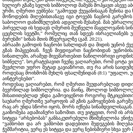
სულიერ გზაზე სვლის სიმბოლოდ მამებს მოჰყავთ ასევე ა
ურში, ღმერთი ეუბნება: “გამოვედ ქუეყანისაგან შენისა და 
მოწოდების მიღებისთანავე იგი ტოვებს ნაცნობ გარემოს
საბოლოო დანიშნულების ადგილის შესახებ. მას უბრალოდ უ
პირველად ის ხედავს ღმერთს შეუწველი მაყვლოვანის სინ
ცეცხლის სვეტში,” რომელიც თან სდევს ისრაელიანებს უდ
ბურუსში” სინას მთის მწვერვალზე (გამ. 20:21).
აბრაამი გამოდის ნაცნობი სახლიდან და მიდის უცნობ ქვე
გზას მიჰყვებიან. ჩვენ მივდივართ ნაცნობიდან უცნობი
სინათლეში, არამედ მივემართებით ნაწილობრივი ცოდნი
სიბნელე”. სოკრატესავით ჩვენც ვაღიარებთ, რომ ცოტა ვი
შევძლოთ უფრო მეტად გავიაზროთ, თუ რა არის საიდუმლო
როდესაც მოიხმობს მუხლს ფსალმუნიდან (8:1) “უფალო, უფ
აინტერესებთ”.
როდესაც ვაღიარებთ, რომ ღმერთი შეუდარებლად დიდია 
ბევრწილად სიმბოლურია. და მაინც, მხოლოდ სიმბოლოებ
მისათითებლად უნდა გამოვიყენოთ როგორც მტკიცებითი, 
საუბარი ღმერთზე უარყოფის ამ გზის გამოყენების გარეშ
რაც არ უნდა სწორი იყოს, შორს იქნება სინამდვილისაგან
გაიზომება ადამიანური საზომით. თუ ვიტყვით, რომ ის არს
სიტყვა “არსებობას” განსაკუთრებული მნიშვნელობა ენიჭე
“ვამბობთ და არ ვამბობთ დადებითი შედეგების მიღებამ
ჭეშმარიტია, ვერც ეს სიტყვა და ვერც ნებისმიერი სხვა ვე