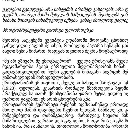
ეკლესია გვაძლევს არა სისტემას, არამედ გასაღებს; არა 
გეგმას, არამედ მასში შესვლის საშუალებას. შეიძლება ვი
ნანახი მისთვის სინამდვილე იქნება. ვისაც მხოლოდ ქალა
პროტოპრესვიტერი გიორგი ფლოროვსკი
მეოთხე საუკუნეში ეგვიპტის უდაბნოში მოღვაწე ცნობ
განდეგილი ქალის შესახებ, რომელიც პატარა სენაკში ც
ასეთი წესის მიმართ, რადგან თვითონ ბევრს მოგზაურობდა, 
“მე არ ვზივარ, მე ვმოგზაურობ” _ ყველა ქრისტიანს შეუძლ
მდგომარეობა ჰგავს ებრაელთა მდგომარეობას სინას 
გადავადგილდებით ჩვენი გულების შინაგანი სივრცის მ
ჟამთასვლიდან მარადიულობაში.
ქრისტიანობის ერთ-ერთი უძველესი სახელი მარტივად “გზაა
(19:23): ფელიქსს, კესარიის რომაელ მმართველს ზედმი
პრაქტიკულ ხასიათს. ქრისტიანობა უფრო მეტია, ვიდრე თ
ფართო გაგებით, ეს არის ცხოვრების გზა.
ქრისტიანობის ჭეშმარიტი ბუნების აღმოსაჩენად ერთადე
მხოლოდ მაშინ დავიწყებთ ჩვენით ხედვას, მანმადე კი, კ
მაჩვენებელი და თანამგზავრიც. მართლაც, სხვათა წი
მიმართულებით ვერასოდეს გავიგებთ, როგორია ეს გზა ს
ნახოს ის, რაც ასწავლეს, თითოეულს მოეთხოვება იცხოვ