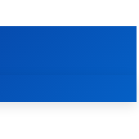
FOREIGN PUBLICATIONS
ᲙᲝᲜᲢᲐᲥᲢᲘ
ᲗᲔᲝᲚᲝᲒᲘᲣᲠᲘ ᲜᲐᲨᲠᲝᲛᲔᲑᲘ
ᲛᲔᲓᲘᲐᲗᲔᲙᲐ
ᲡᲮᲕᲐᲓᲐᲡᲮᲕᲐ
ᲡᲮᲕᲐ