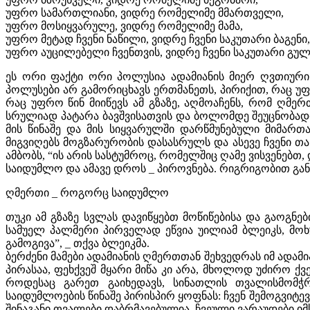
უფრო სამართლიანი, ვიდრე რომელიმე მმართველი,
უფრო მოსიყვარულე, ვიდრე რომელიმე მამა,
უფრო მეტად ჩვენი ნაწილი, ვიდრე ჩვენი საკუთარი ბაგენი,
უფრო აუცილებელი ჩვენთვის, ვიდრე ჩვენი საკუთარი გულ
ეს ორი ფაქტი ორი პოლუსია ადამიანის მიერ ღვთიურის
პოლუსები არ გამორიცხავს ერთმანეთს, პირიქით, რაც უ
რაც უფრო წინ მიიწევს ამ გზაზე, აღმოაჩენს, რომ ღმე
სრულიად პატარა ბავშვისათვის და ბოლომდე შეუცნობადი
მის წინაშე და მის სიყვარულში დარწმუნებული მიმართ
მიგვიღებს მოგზარურობის დასასრულს და ასევე ჩვენი თა
ამბობს, “ის არის სასტუმროც, რომელშიც ღამე ვისვენებთ,
საიდუმლო და ამავე დროს _ პიროვნება. რიგრიგობით გან
ღმერთი _ როგორც საიდუმლო
თუკი ამ გზაზე სვლას დავიწყებთ მოწიწებისა და გაოგნე
სამუელ პალმერი პირველად ეწვია უილიამ ბლეიკს, მოხუც
გამოგივა”, _ თქვა ბლეიკმა.
ბერძენი მამები ადამიანის ღმერთთან შეხვედრას იმ ადამი
პირასაა, ფეხქვეშ მყარი მიწა კი არა, მხოლოდ უძირო ქვ
როდესაც გარეთ გაიხედავს, სინათლის თვალისმომჭ
საიდუმლოების წინაშე პირისპირ ყოფნას: ჩვენ შემოგვიტევ
შინაგანი თვალები დაბრმავებულია, ჩვეული ვარაუდები იმ