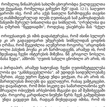
ამს, რომელიც წინაპრების სახლში ცხოვრობდა ქალდეველთა
ვედ ქუეყანად, რომელიცა გიჩუენო შენ” (დაბ. 12:1). საღვთო
მყაროში ისე, რომ არა აქვს ნათელი წარმოდგენა თავისი
ოსე თანმიმდევრულად იღებს ღვთისაგან სამ გამოცხადებას:
თმანეთში შერეულ სინათლისა და სიბნელის, “ღრუბლისა და
ება ღმერთს “წყვდიადში”, როდესაც ესაუბრება მას “სქელ
, ორივესათვის ეს იმის დადასტურებაა, რომ ისინი სულიერ
ივად კი არ გადავდივართ უმეცრების სიბნელიდან ცოდნის
ად ღრმაა, რომ შეგვიძლია აღვწეროთ როგორც “არცოდნის
იოლი პასუხის პოვნა კი არ წარმოადგენს, არამედ ის, რომ
ენადაც ჩვენი ინტერესის მიზეზია. წმ. გრიგოლ ნოსელი,
ასა ზედა”, ამბობს: “ღვთის სახელი ცნობილი არ არის, ის
 პირდაპირ, არამედ ხატოვნად. ჩვენი ღვთისმეტყველება
ობა და “განსხვავებულობა”. ამ უდიდეს საიდუმლოებაზე
ერთი, ასევე უფრო მეტად უნდა ვთქვათ, რა არ არის ის.
იმართულებას მიიღებს და ყველაფერი, რასაც ვამტკიცებთ,
უნდა დავამატოთ, რომ მისი სიკეთე და სამართლიანობა ვერ
 მრავალი ობიექტის არსებობის მსგავსი და ამ შემთხვევაში
დება. როგორც კარდინალი ნიუმენი წერს: ჩვენ გამუდმებით
 უნდა გავცდეთ მას, რადგან მიუხედავად იმისა, რომ ის