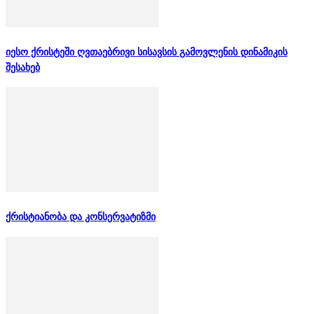
იესო ქრისტეში ღვთაებრივი სისავსის გამოვლენის დინამიკის
შესახებ
ქრისტიანობა და კონსერვატიზმი