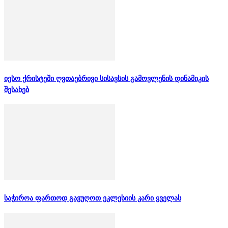
იესო ქრისტეში ღვთაებრივი სისავსის გამოვლენის დინამიკის
შესახებ
საჭიროა ფართოდ გავუღოთ ეკლესიის კარი ყველას