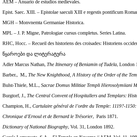
AEM – Anuario de estudios medievales.
Epist. Saec. XIII. – Epistolae saeculi XIII e regestis pontificum Rom
MGH – Monvnemta Germaniae Historica.
MPL – J. P. Migne, Patrologiae cursus completus. Series Latina.
RHC, Hocc. – Recueil des historiens des croisades: Historiens occide
წყაროები და ლიტერატურა
Adler Marcus Nathan,
The Itinenary of Beniamin of Tudela
, London 
Barber., M.,
The New Knighthood, A History of the Order of the Tem
Bulst-Thiele, M.L.,
Sacrae Domus Militiae Templi Hierosolymiiani M
Burgtorf, J.,
The Central Convent of Hospitallers and Templars: Hist
Champion, H.,
Cartulaire général de l’ordre du Temple: 1119?-1150: r
Chronique d’Ernoul et de Bernard le Trésorier
, Paris 1871.
Dictionary of National Biography
, Vol. 31, London 1892.