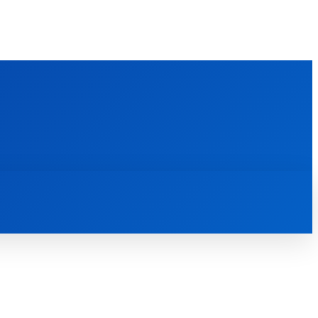
FOREIGN PUBLICATIONS
ᲙᲝᲜᲢᲐᲥᲢᲘ
ᲗᲔᲝᲚᲝᲒᲘᲣᲠᲘ ᲜᲐᲨᲠᲝᲛᲔᲑᲘ
ᲛᲔᲓᲘᲐᲗᲔᲙᲐ
ᲡᲮᲕᲐᲓᲐᲡᲮᲕᲐ
ᲡᲮᲕᲐ