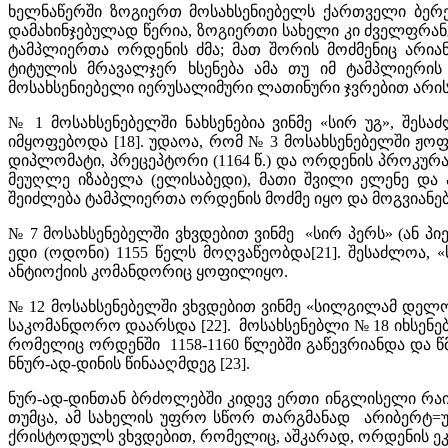
ხელნაწერში ზოგიერთ მოსახსენიებელს ქართველი ბერე
დამახინჯებულად წერია, ზოგიერთი სახელი კი ძველფრან
ტამპლიერთა ორდენის ძმა; მათ შორის მოძმენიც არიან
ტიტულის მრავალჯერ ხსენება ამა თუ იმ ტამპლიერის
მოსახსენიებელი იერუსალიმური ლათინური ჯვრებით არის 
№ 1 მოსახსენებელში ნახსენებია ვინმე «სირ უგ», შეს
იმყოფებოდა [18]. უდაოა, რომ № 3 მოსახსენებელში ჟო
დიპლომატი, პრეცეპტორი (1164 წ.) და ორდენის პროკურა
მეუღლე იზაბელა (ელისაბედი), მათი შვილი ელენე და
შეიძლება ტამპლიერთა ორდენის მოძმე იყო და მოგვიანებ
№ 7 მოსახსენებელში ვხვდებით ვინმე «სირ პერს» (ან 
ედი (ოდონი) 1155 წელს მოღვაწეობდა[21]. შესაძლოა, 
ანტიოქიის კომანდორიც ყოფილიყო.
№ 12 მოსახსენებელში ვხვდებით ვინმე «სილგილამ დელო
საკომანდორო დაარსდა [22]. მოსახსენებლი № 18 იხსენ
რომელიც ორდენში 1158-1160 წლებში გაწევრიანდა და წ
ნნურ-ად-დინის წინააღმდეგ [23].
ნურ-ად-დინთან ბრძოლებში კიდევ ერთი ინგლისელი რაინ
თუმცა, ამ სახელის უფრო სწორ თარგმანად არიბერტ=უბე
ქრისტოდულს ვხვდებით, რომელიც, აშკარად, ორდენის ეკო