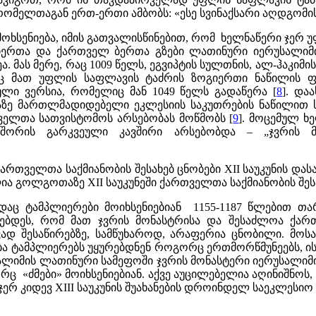
 რომელთაგან ერთ-ერთი ამბობს: «ესე სვინაქსარი აღდგომის
სენიება, იმის გათვალისწინებით, რომ ხელნაწერი ჯერ უ
ლიერთა და ქართველ ბერთა გზები ლათინური იერუსალიმ
 მას მერე, რაც 1009 წელს, ეგვიპტის სულთნის, ალ-ჰაკიმი
აც მათ უფლის საფლავის ტაძრის ზოგიერთი ნაწილის 
ლი ვერსია, რომელიც მან 1049 წელს გადაწერა [
8
]. და
ზე მართლმადიდებელი ეკლესიის საკუთრების ნაწილით ს
ველთა სათვისტომოს არსებობას მოწმობს [
9
]. მოცემულ ხ
შორის გარკვეული კავშირი არსებობდა – „ჯვრის 
თველთა საქმიანობის შესახებ ცნობები XII საუკუნის დასაწ
 გოლგოთაზე XII საუკუნეში ქართველთა საქმიანობის შესა
ადაც ტამპლიერები მოიხსენიებიან 1155-1187 წლებით თა
ლებდეს, რომ მათ ჯვრის მონასტრისა და შესაძლოა ქა
ად შესაწირებზე, სამწუხაროდ, არაფერია ცნობილი. მოს
ა ტამპლიერებს უყურებდნენ როგორც ერთმორწმუნეებს, 
უსალიმის ლათინური სამეფოში ჯვრის მონასტერი იერუსალი
ორც «ძმები» მოიხსენიებიან. აქვე აუცილებელია აღინიშნო
 კიდევ XIII საუკუნის შუახანების დროინდელ საეკლესიო კ