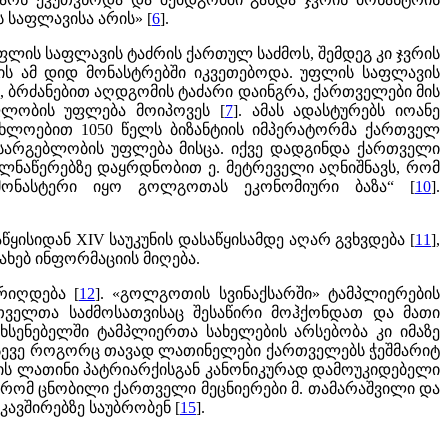
 საფლავისა არის» [
6
].
ფლის საფლავის ტაძრის ქართულ საძმოს, შემდეგ კი ჯვრის
ის ამ დიდ მონასტრებში იკვეთებოდა. უფლის საფლავის
ს, ბრძანებით აღდგომის ტაძარი დაინგრა, ქართველები მის
ფლობის უფლება მოიპოვეს [
7
]. ამას ადასტურებს იოანე
ახლოებით 1050 წელს ბიზანტიის იმპერატორმა ქართველ
არგებლობის უფლება მისცა. იქვე დადგინდა ქართველი
ელნაწერებზე დაყრდნობით ე. მეტრეველი აღნიშნავს, რომ
მონასტერი იყო გოლგოთას ეკონომიური ბაზა“ [
10
].
ყისიდან XIV საუკუნის დასაწყისამდე აღარ გვხვდება [
11
],
ხებ ინფორმაციის მიღება.
რიღდება [
12
]. «გოლგოთის სვინაქსარში» ტამპლიერების
რთველთა საძმოსათვისაც შესაწირი მოჰქონდათ და მათი
ახსენებელში ტამპლიერთა სახელების არსებობა კი იმაზე
ისევე როგორც თავად ლათინელები ქართველებს ჭეშმარიტ
მის ლათინი პატრიარქისგან კანონიკურად დამოუკიდებელი
ს, რომ ცნობილი ქართველი მეცნიერები მ. თამარაშვილი და
ავშირებზე საუბრობენ [
15
].