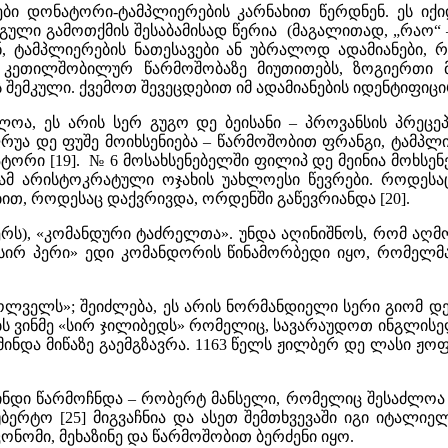
ბი დონატორი-ტამპლიერების კარნახით წერდნენ. ეს ი
გული გამოთქმის შესაბამისად წერია (მაგალითად, „რაო“ 
, ტამპლიერების ნათესავები ან უბრალოდ ადამიანები, 
 კეთილშობილურ წარმოშობაზე მიუთითებს, ზოგიერთი 
შემკული. ქვემოთ შევეცდებით იმ ადამიანების იდენტიფიცი
აძლოა, ეს არის სერ გუგო დე ბეისანი – პროვანსის პრე
ფრუა დე ფუშე მოიხსენიება – წარმოშობით ფრანგი, ტამპ
ტორი [19]. № 6 მოსახსენებელში ფილიპ დე მეინია მოხსე
 ამ არისტოკრატული ოჯახის უახლოესი წევრები. როდესა
ით, როდესაც დაქვრივდა, ორდენში გაწევრიანდა [20].
პიერს), «კომანდური ტაძრელთა». უნდა აღინიშნოს, რომ
«სირ პერი» ედი კომანდორის წინამორბედი იყო, რომელმაც
ლველს»; შეიძლება, ეს არის ნორმანდიელი სერი გიომ დ
ებს ვინმე «სირ ჯილიბედს» რომელიც, სავარაუდოთ ინგლის
მინდა მიწაზე გაემგზავრა. 1163 წელს ჟილბერ დე ლასი ჟ
დი წარმოჩნდა – რობერტ მანსელი, რომელიც შესაძლოა №
რტო [25] მიგვაჩნია და ასეთ შემთხვევაში იგი იტალიე
ნომი, მეხაზინე და წარმოშობით ბერძენი იყო.