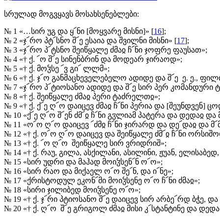
სრულად მოგვყავს მოსახსენებლები:
№ 1 «…სირ უგ და ყ՜ნი [მოყვარე მისნი]» [
16
];
№ 2 «ჯ՜რო პტ՜სნო შ՜ე ესაია და შვილნი მისნი» [
17
];
№ 3 «ჯ՜რო პ՜ტსნო შეიწყალე ძმაჲ ჩ՜ნი ჯოფრე ფაუსათ»;
№ 4 «† ქ. ՜ო შ՜ე სინენბრინ და მოდეარ ჯირაოდ»;
№ 5 «† ქ. მოჴსე ՜ვ გი՜ ლლმ»;
№ 6 «† ქ. ჯ՜ო განმაცხეველებელო ადიდე და შ՜ე ე. ე., ფ
№ 7 «ჯ՜რო პ՜ტიოსანო ადიდე და შ՜ე სირ პერ კომანდური
№ 8 «† ქ. შეიწყალე ძმაჲ პერი ტაძრელთჲ»;
№ 9 «† ქ. ქ՜ე ღ՜ო დაიცევ ძმაჲ ჩ՜ნი პერია და [შეუნდვენ] ც
№ 10 «ქ՜ე ღ՜ო შ՜ენ ძმ՜ჲ ჩ՜ნი გჳლიამ პატერა და დედაჲ და მ
№ 11 «ო՜ო ღ՜ო დაიცევ ՜ძმჲ ჩ՜ნი ჯირარდ და დე՜დაჲ და მ՜მ
№ 12 «† ქ. ო՜ო ღ՜ო დაიცევ და შეიწყალე ძმ՜ჲ ჩ՜ნი ორ
№ 13 «† ქ. ՜ო ღ՜ო შეიწყალე სირ ვრიდრიშ»;
№ 14 «† ქ. რაუ, გილა, ასქილანი, ასილინი, ჟუან, ელისაბედ, 
№ 15 «სირ უდრი და მაჰად მოიჴსენ՜ნ ო՜ო»;
№ 16 «სირ რაო და მიქაელ ო՜ო შე՜ნ, და ი՜ნე»;
№ 17 «ქრისტოდულ ეკონ՜მი მოიჴსენე ო՜ო ჩ՜ნი ძმაჲ»;
№ 18 «სირი ჯილიბედ მოიჴსენე ო՜ო»;
№ 19 «† ქ. ჯ՜რი პტიოსანო შ՜ე დაიცევ სირ არბე՜რდ ბჭე, და
№ 20 «† ქ. ღ՜ო შ՜ე გრიგოლ ძმაჲ მისი კ՜სტანტინე და დედაჲ