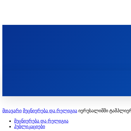
ᲬᲛᲘᲜᲓᲐ ᲞᲐᲕᲚᲔ ᲛᲝᲪᲘᲥᲣᲚᲘᲡ ᲡᲐᲮᲔᲚᲝᲑᲘ
ST. PAUL'S ORTHODOX CHRISTIAN TH
ᲞᲣᲑᲚᲘᲙᲐᲪᲘᲔᲑᲘ
მთავარი
მეცნიერება და რელიგია
იერუსალიმში ტამპლიერ
მეცნიერება და რელიგია
პუბლიკაციები