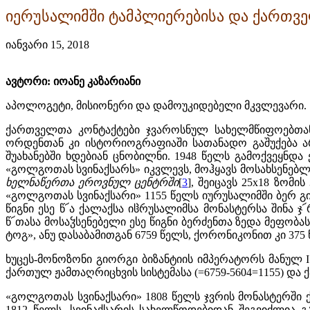
იერუსალიმში ტამპლიერებისა და ქართველ
იანვარი 15, 2018
ავტორი: იოანე კაზარიანი
აპოლოგეტი, მისიონერი და დამოუკიდებელი მკვლევარი.
ქართველთა კონტაქტები ჯვაროსნულ სახელმწიფოებთან 
ორდენთან კი ისტორიოგრაფიაში სათანადო გაშუქება არ
შუახანებში ხდებიან ცნობილნი. 1948 წელს გამოქვეყნდ
«გოლგოთას სვინაქსარს» იკვლევს, მოჰყავს მოსახსენებლე
ხელნაწერთა
ეროვნულ
ცენტრში
[
3
], შეიცავს 25х18 ზომ
«გოლგოთას სვინაქსარი» 1155 წელს იურუსალიმში ბერ გ
წიგნი ესე წ՜ა ქალაქსა იჱრუსალიმსა მონასტერსა შინა
წ՜თასა მოსაჴსენებელი ესე წიგნი ბერძენთა ზედა მეფობ
ტოგ», ანუ დასაბამითგან 6759 წელს, ქორონიკონით კი 375 
ხუცეს-მონოზონი გიორგი ბიზანტიის იმპერატორს მანულ I
ქართულ ჟამთაღრიცხვის სისტემასა (=6759-5604=1155) და 
«გოლგოთას სვინაქსარი» 1808 წელს ჯვრის მონასტერში 
1812 წელს. სვინაქსარის სახელწოდებიდან შეგვიძლია