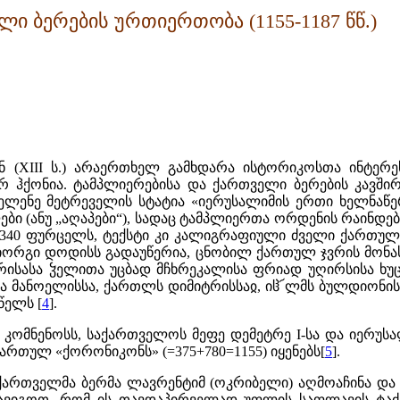
ი ბერების ურთიერთობა (1155-1187 წწ.)
(XIII ს.) არაერთხელ გამხდარა ისტორიკოსთა ინტერეს
 ჰქონია. ტამპლიერებისა და ქართველი ბერების კავში
ა ელენე მეტრეველის სტატია «იერუსალიმის ერთი ხელნაწე
ბი (ანუ „აღაპები“), სადაც ტამპლიერთა ორდენის რაინდებ
ის 340 ფურცელს, ტექსტი კი კალიგრაფიული ძველი ქართუ
იორგი დოდისს გადაუწერია, ცნობილ ქართულ ჯვრის მონას
 ჯ՜რისასა ჴელითა უცბად მჩხრეკალისა ფრიად უღირსისა ხ
ასა მანოელისსა, ქართლს დიმიტრისსაჲ, იჱ՜ლმს ბულდიონის
წელს [
4
].
 კომნენოსს, საქართველოს მეფე დემეტრე I-სა და იერუსა
ქართულ «ქორონიკონს» (=375+780=1155) იყენებს[
5
].
ქართველმა ბერმა ლავრენტიმ (ოკრიბელი) აღმოაჩინა და
 გავიგოთ, რომ ის თავდაპირველად უფლის საფლავის ტაძ