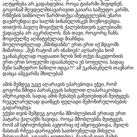
აღტყინება არ გადასდებია. როცა ტაძარში მივიდნენ,
გოგონამ მღვდელმთავარივით გაიარა სამეუფო კარში,
რწმენის სიმბოლო წარმოთქვა (მეტყველების უნარი
დაუბრუნდა) და ხალხს სინანულისკენ მოუწოდებდა.
თითქოს პავლე მოციქულს ქალებისთვის ეკლესიაში
ქადაგება არ აეკრძალოს. მას თავი, როგორც ჩანს,
მოციქულზე აღმატებულად მიაჩნდა.
მოულოდნელად „წმინდანმა“ ერთ-ერთ იქ მდგომს
მიმართა: „შენ რატომ არ ინანიებ? აღსარება ხომ
უკანასკნელად ოცდაათი წლის წინ თქვი მაკედონიის
ერთ-ერთ სოფელში (დაასახელა ეს სოფელი), სადაც
შენი სამხედრო ნაწილი იდგა?!“ ამ უკანასკნელს თავზარი
დასცა ამგვარმა მხილებამ.
ამის შემდეგ უკვე აღარავის ეპარებოდა ეჭვი, რომ
გოგონა წმიდა პარასკევას სახელით ლაპარაკობდა.
ამერიკიდან, სადაც ამის შესახებ გაზეთებიდან შეიტყვეს,
რეგულარულად დაიწყეს ფულადი შემოწირულობების
გადარიცხვა.
ექვსი თვის შემდეგ გოგონა მშობლებთან ერთად ერთ
პატარა ქალაქში ჩავიდა. როცა მშობლებმა შეიტყვეს,
რომ ამ სტრიქონების ავტორიც იქ იმყოფებოდა, შვილს
მასთან რჩევა-დარიგების სათხოვნელად მისვლა
შესთავაზეს. გოგონა ჯიუტობდა, მაგრამ დედ-მამის