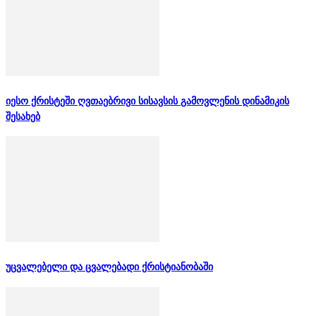
იესო ქრისტეში ღვთაებრივი სისავსის გამოვლენის დინამიკის
შესახებ
უცვალებელი და ცვალებადი ქრისტიანობაში