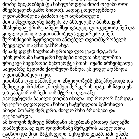
მთაზე შეიკრიბნენ (ეს სახელწოდება მთამ თავისი ორი
მწვერვალის გამო მიიღო), სადაც ყოვლადწმიდა
ღვთისმშობლის ტაძარი იყო აღმართული.
მთის მწვერვალზე სამჯერ აღასრულეს ღამისთევის
მსახურება. ქრისტიანები მხურვალედ ლოცულობდნენ და
ყოვლადწმიდა ღვთისმშობელს ევედრებოდნენ,
შურისძიების წყურვილით ანთებულ თვითმპყრობელს
შეეცვალა თავისი განზრახვა.
მესამე დღეს ხალხთან ერთად ლოცვად მდგარმა
ეპისკოპოსმა საოცარი ჩვენება იხილა: ანგელოზთა
ურიცხვი მხედრობა შემოერტყა მთას. შუაში ბრწყინვალე
საყდარზე მჯდომი ქალწული ჩანდა. ეს ყოვლადწმიდა
ღვთისმშობელი იყო.
ერთხანს ღვთისმშობელი ანგელოზებს ესაუბრებოდა და
შემდეგ კი ბრძანა: „მოუხმეთ მერკურის, დაე, ის წავიდეს
და განგმიროს ჩემი ძის მტერი, იულიანე“.
გაოცებულმა ბასილი დიდმა იხილა, თუ როგორ წარდგა
ზეციური დედოფლის წინაშე საჭურვლით შემოსილი
წმიდა მოწამე მერკური, მიიღო მისი ბრძანება და
გაუჩინარდა.
ამ ხილვის შემდეგ წმინდანი სხვებთან ერთად ქალაქში
დაბრუნდა. აქ იყო დიდმოწამე მერკურის სახელობის
ტაძარი და მისი საჭურველი. მერკური კესარიაში ეწამა