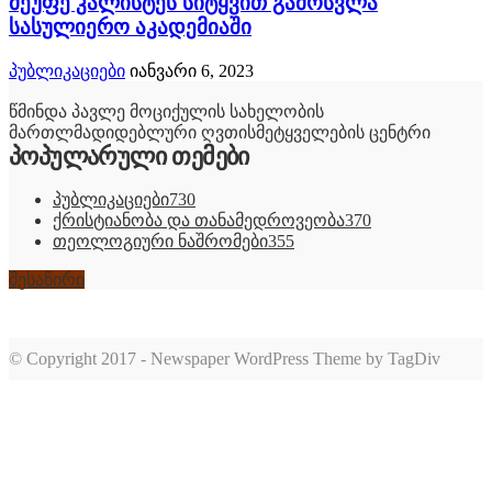
მეუფე კალისტეს სიტყვით გამოსვლა
სასულიერო აკადემიაში
პუბლიკაციები
იანვარი 6, 2023
წმინდა პავლე მოციქულის სახელობის
მართლმადიდებლური ღვთისმეტყველების ცენტრი
პოპულარული თემები
პუბლიკაციები
730
ქრისტიანობა და თანამედროვეობა
370
თეოლოგიური ნაშრომები
355
შესაწირი
© Copyright 2017 - Newspaper WordPress Theme by TagDiv
romabet
deneme
romabet
bonusu
romabet
veren
siteler