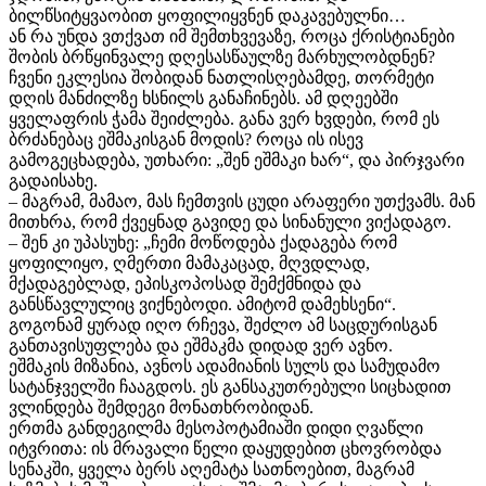
ბილწსიტყვაობით ყოფილიყვნენ დაკავებულნი…
ან რა უნდა ვთქვათ იმ შემთხვევაზე, როცა ქრისტიანები
შობის ბრწყინვალე დღესასწაულზე მარხულობდნენ?
ჩვენი ეკლესია შობიდან ნათლისღებამდე, თორმეტი
დღის მანძილზე ხსნილს განაჩინებს. ამ დღეებში
ყველაფრის ჭამა შეიძლება. განა ვერ ხვდები, რომ ეს
ბრძანებაც ეშმაკისგან მოდის? როცა ის ისევ
გამოგეცხადება, უთხარი: „შენ ეშმაკი ხარ“, და პირჯვარი
გადაისახე.
– მაგრამ, მამაო, მას ჩემთვის ცუდი არაფერი უთქვამს. მან
მითხრა, რომ ქვეყნად გავიდე და სინანული ვიქადაგო.
– შენ კი უპასუხე: „ჩემი მოწოდება ქადაგება რომ
ყოფილიყო, ღმერთი მამაკაცად, მღვდლად,
მქადაგებლად, ეპისკოპოსად შემქმნიდა და
განსწავლულიც ვიქნებოდი. ამიტომ დამეხსენი“.
გოგონამ ყურად იღო რჩევა, შეძლო ამ საცდურისგან
განთავისუფლება და ეშმაკმა დიდად ვერ ავნო.
ეშმაკის მიზანია, ავნოს ადამიანის სულს და სამუდამო
სატანჯველში ჩააგდოს. ეს განსაკუთრებული სიცხადით
ვლინდება შემდეგი მონათხრობიდან.
ერთმა განდეგილმა მესოპოტამიაში დიდი ღვაწლი
იტვრითა: ის მრავალი წელი დაყუდებით ცხოვრობდა
სენაკში, ყველა ბერს აღემატა სათნოებით, მაგრამ