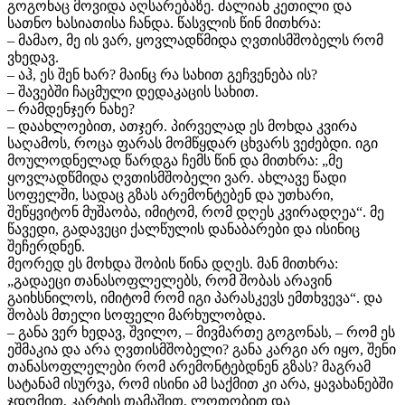
გოგონაც მოვიდა აღსარებაზე. ძალიან კეთილი და
სათნო ხასიათისა ჩანდა. წასვლის წინ მითხრა:
– მამაო, მე ის ვარ, ყოვლადწმიდა ღვთისმშობელს რომ
ვხედავ.
– აჰ, ეს შენ ხარ? მაინც რა სახით გეჩვენება ის?
– შავებში ჩაცმული დედაკაცის სახით.
– რამდენჯერ ნახე?
– დაახლოებით, ათჯერ. პირველად ეს მოხდა კვირა
საღამოს, როცა ფარას მომწყდარ ცხვარს ვეძებდი. იგი
მოულოდნელად წარდგა ჩემს წინ და მითხრა: „მე
ყოვლადწმიდა ღვთისმშობელი ვარ. ახლავე წადი
სოფელში, სადაც გზას არემონტებენ და უთხარი,
შეწყვიტონ მუშაობა, იმიტომ, რომ დღეს კვირადღეა“. მე
წავედი, გადავეცი ქალწულის დანაბარები და ისინიც
შეჩერდნენ.
მეორედ ეს მოხდა შობის წინა დღეს. მან მითხრა:
„გადაეცი თანასოფლელებს, რომ შობას არავინ
გაიხსნილოს, იმიტომ რომ იგი პარასკევს ემთხვევა“. და
შობას მთელი სოფელი მარხულობდა.
– განა ვერ ხედავ, შვილო, – მივმართე გოგონას, – რომ ეს
ეშმაკია და არა ღვთისმშობელი? განა კარგი არ იყო, შენი
თანასოფლელები რომ არემონტებდნენ გზას? მაგრამ
სატანამ ისურვა, რომ ისინი ამ საქმით კი არა, ყავახანებში
ჯდომით, კარტის თამაშით, ლოთობით და