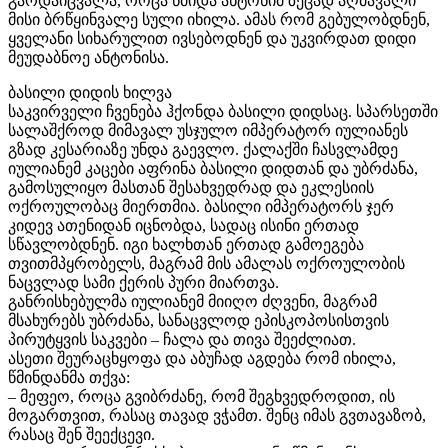
გარდაიცვალა, როცა წმიდა ანტონიმ ზეცად აღმავალი
მისი ბრწყინვალე სული იხილა. ამას რომ გებულობდნენ,
ყველანი სიხარულით ივსებოდნენ და უკვირდათ დიდი
მეუდაბნოე ანტონისა.
ბასილი დიდის ხილვა
საკვირველი ჩვენება ჰქონდა ბასილი დიდსაც. სპარსეთში
სალაშქროდ მიმავალ უსჯულო იმპერატორ იულიანეს
გზად კესარიაზე უნდა გაევლო. ქალაქში ჩასვლამდე
იულიანემ კაცები აფრინა ბასილი დიდთან და უბრძანა,
გამოსულიყო მასთან შესახვედრად და ეკლესიის
ოქროულობაც მიერთმია. ბასილი იმპერატორს ჯერ
კიდევ ათენიდან იცნობდა, სადაც ისინი ერთად
სწავლობდნენ. იგი ხალხთან ერთად გამოეგება
თვითმპყრობელს, მაგრამ მის ამალას ოქროულობის
ნაცვლად სამი ქერის პური მიართვა.
განრისხებულმა იულიანემ მიიღო ძღვენი, მაგრამ
მსახურებს უბრძანა, სანაცვლოდ ეპისკოპოსისთვის
პირუტყვის საკვები – ჩალა და თივა შეეძლიათ.
ასეთი შეურაცხყოფა და აბუჩად აგდება რომ იხილა,
წმინდანმა თქვა:
– მეფეო, როცა გვიბრძანე, რომ შეგხვედროდით, ის
მოგართვით, რასაც თავად ვჭამთ. შენც იმას გვთავაზობ,
რასაც შენ შეექცევი.