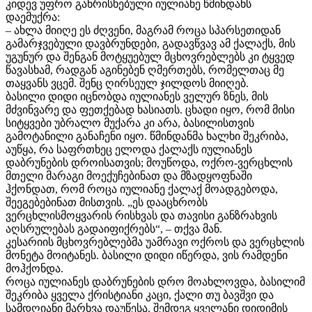
კიდევ უფრო განრისხებული იულიანე წმინდანს
დაემუქრა:
– ახლა მიიღე ეს ძღვენი, მაგრამ როცა სპარსეთიდან
გამარჯვებული დავბრუნდები, გადავწვავ ამ ქალაქს, მის
უგუნურ და შენგან მოტყუებულ მცხოვრებლებს კი ტყვედ
წავასხამ, რადგან აგინებენ ღმერთებს, რომელთაც მე
თაყვანს ვცემ. შენც ღირსეულ ჯილდოს მიიღებ.
ბასილი დიდი იცნობდა იულიანეს ველურ ზნეს, მის
მძვინვარე და ფეთქებად ხასიათს. ცხადი იყო, რომ მისი
სიტყვები უბრალო მუქარა კი არა, ბასილისთვის
გამოტანილი განაჩენი იყო. წმინდანმა ხალხი შეკრიბა,
აუწყა, რა საფრთხეც ელოდა ქალაქს იულიანეს
დაბრუნების დროისათვის; მოუწოდა, ოქრო-ვერცხლის
მთელი მარაგი მოექუჩებინათ და მზადყოფნაში
ჰქონდათ, რომ როცა იულიანე ქალაქ მოადგებოდა,
შეეგებებინათ მისთვის. „ეს დააცხრობს
ვერცხლისმოყვარის რისხვას და თავისი განზრახვის
აღსრულებას გადაიფიქრებს“, – თქვა მან.
კესარიის მცხოვრებლებმა უამრავი ოქროს და ვერცხლის
მონეტა მოიტანეს. ბასილი დიდი იწერდა, ვის რამდენი
მოჰქონდა.
როცა იულიანეს დაბრუნების დრო მოახლოვდა, ბასილიმ
შეკრიბა ყველა ქრისტიანი კაცი, ქალი თუ ბავშვი და
სამდღიანი მარხვა დაუწესა. შემდეგ ყველანი დიდიმის