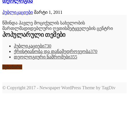
თეოლოგია
პუბლიკაციები
მარტი 1, 2011
წმინდა პავლე მოციქულის სახელობის
მართლმადიდებლური ღვთისმეტყველების ცენტრი
პოპულარული თემები
პუბლიკაციები
730
ქრისტიანობა და თანამედროვეობა
370
თეოლოგიური ნაშრომები
355
შესაწირი
© Copyright 2017 - Newspaper WordPress Theme by TagDiv
romabet
deneme
romabet
bonusu
romabet
veren
siteler