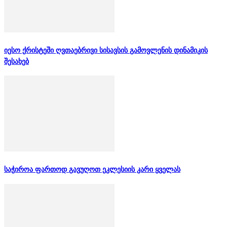
იესო ქრისტეში ღვთაებრივი სისავსის გამოვლენის დინამიკის
შესახებ
საჭიროა ფართოდ გავუღოთ ეკლესიის კარი ყველას