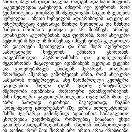
აზრით, ძალიან დიდი ნაკლია, რადგან ადამიანი სიკეთის
საკეთებლადაა გაჩენილი. ამიტომ იგი ფიქრობს, რომ
ჭეშმარიტების ცოდნაზე მნიშვნელოვანი სიკეთის კეთების
სურვილია . ასეთი სურვილის აღძვრისთვის საუკეთესო
ინსტრუმენტად პეტრარკა წმინდა წერილისა და წმინდა
მამების შრომათა კითხვას კი არ მიიჩნევს, არამედ
კლასიკური ავტორებისას. იგი ფიქრობს, რომ ანტიკური
ავტორების სტილის მომნუსხავი მშვენიერება გულგრილს
არ დატოვებს მკითხველს და მათ მიერ აღწერილი
სამოქალაქო სიქველის, უშიშარი გმირობის,
თავგანწირული პატრიოტიზმისა და დიდსულოვანი
მეგობრობის მაგალითები ადამიანებს უკეთესი ქცევისა
და ცხოვრებისაკენ უბიძგებს. პეტარკას არაერთი
შრომიდან აშკარად გამოსჭვივის აზრი, რომ ანტიკური
სამყაროს ლიტერატურა, ანუ წარმართული კულტურა,
გაცილებით მაღლა დგას, ვიდრე ქრისტიანული
მწერლობა ადამიანის მორალური ტრანსფორმაციის,
მისი სულიერი გაკეთილშობილების თვალსაზრისით. ეს
აზრი ნათლად იკითხება, მაგალითად, წიგნში
„ბრწყინვალე ცხოვრებანი“ (Dე ვირის ილლუსტრიბუს).
მასში პეტრარკა გამოჩენილ ადამიანთა სამაგალითო
ცხოვრებას გადმოსცემს, რომლებიც მისაბაძი უნდა
გახდნენ ახალგაზრდებისთვის. ძალიან ნიშანდობლივია
ის ფაქტი, რომ მათ შორის არც ერთი არაა ქრისტიანი.