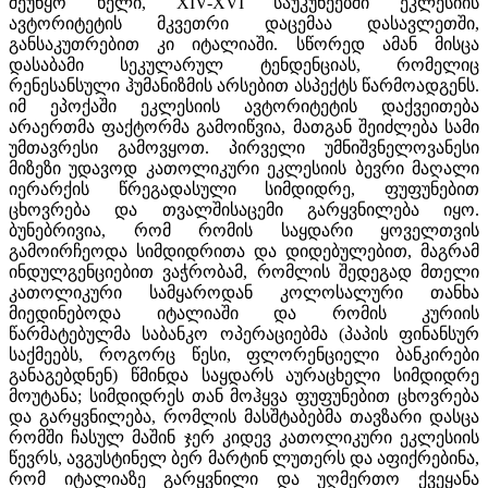
შეუწყო ხელი, XIV-XVI საუკუნეებში ეკლესიის
ავტორიტეტის მკვეთრი დაცემაა დასავლეთში,
განსაკუთრებით კი იტალიაში. სწორედ ამან მისცა
დასაბამი სეკულარულ ტენდენციას, რომელიც
რენესანსული ჰუმანიზმის არსებით ასპექტს წარმოადგენს.
იმ ეპოქაში ეკლესიის ავტორიტეტის დაქვეითება
არაერთმა ფაქტორმა გამოიწვია, მათგან შეიძლება სამი
უმთავრესი გამოვყოთ. პირველი უმნიშვნელოვანესი
მიზეზი უდავოდ კათოლიკური ეკლესიის ბევრი მაღალი
იერარქის წრეგადასული სიმდიდრე, ფუფუნებით
ცხოვრება და თვალშისაცემი გარყვნილება იყო.
ბუნებრივია, რომ რომის საყდარი ყოველთვის
გამოირჩეოდა სიმდიდრითა და დიდებულებით, მაგრამ
ინდულგენციებით ვაჭრობამ, რომლის შედეგად მთელი
კათოლიკური სამყაროდან კოლოსალური თანხა
მიედინებოდა იტალიაში და რომის კურიის
წარმატებულმა საბანკო ოპერაციებმა (პაპის ფინანსურ
საქმეებს, როგორც წესი, ფლორენციელი ბანკირები
განაგებდნენ) წმინდა საყდარს აურაცხელი სიმდიდრე
მოუტანა; სიმდიდრეს თან მოჰყვა ფუფუნებით ცხოვრება
და გარყვნილება, რომლის მასშტაბებმა თავზარი დასცა
რომში ჩასულ მაშინ ჯერ კიდევ კათოლიკური ეკლესიის
წევრს, ავგუსტინელ ბერ მარტინ ლუთერს და აფიქრებინა,
რომ იტალიაზე გარყვნილი და უღმერთო ქვეყანა