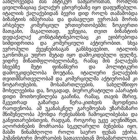
აახლოვებდა მას ანტიკურ სამყაროსთან, რომლის
ცივილიზაციაც ქალაქურ ცხოვრებაზე იყო დაფუძნებული.
იტალიის ქალაქებიდან ბევრი დიდ როლს თამაშობდა
ბიზანტიის იმპერიასა და დასავლეთ ევროპას შორის
არსებულ კომერციულ ურთიერთობებში; ზოგიერთი
მათგანი, მაგალითად, ვენეცია, თვით ბიზანტიის
დედაქალაქ კონსტანტინეპოლსაც კი ეჯიბრებოდა
სიმდიდრითა და კომერციული აქტიურობით. სხვა
ევროპული ქვეყნებისაგან განსხვავებით, იტალიის
ეკონომიკა უფრო მეტად იყო დამოკიდებული ფულზე,
ვიდრე მიწათმფლობელობაზე, რამაც მის ქალაქებს
სხვებზე მეტი ფინანსური და პოლიტიკური
დამოუკიდებლობა მოუტანა. იტალიური ქალაქების
თვითმმართველობამ და კომერციულმა აქტიურობამ კი
ნოტარიუსების, მოსამართლეების, სახელმწიფო
მოხელეებისა და, ზოგადად, ბიუროკრატიული აპარატის
დიდი მოთხოვნილება გააჩინა, რამაც, თავის მხრივ,
მკვეთრად გაზარდა წერა-კითხვის მცოდნეთა
რაოდენობა. ამ უკანასკნელ გარემოებას უზარმაზარი
მნიშვნელობა ჰქონდა რენესანსის ჩამოყალიბებასა და
განვითარებისთვის, რადგან, როგორც უკვე აღვნიშნეთ,
აღორძინების მოძრაობა სეკულარული ბუნებისა იყო,
მასში წინამძღოლი როლი საერო ფენას ეჭირა.
ჰუმანისტური მოძრაობის სათავეებთან მოსამართლეები,