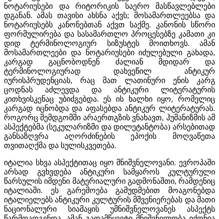
ნოტარიუსები და რიტორიკის საერო მასწავლებლები
დგანან. ამას თავისი ახსნა აქვს; მოსამართლეებსა და
ნოტარიუსებს კანონებთან აქვთ საქმე. კანონის სწორი
ფორმულირება და სასამართლო პროცესებზე კამათი კი
დიდ ტერმინოლოგიურ სიზუსტეს მოითხოვს. ამან
მოსამართლეები და ნოტარიუსები იძულებული გახადა,
კარგად გაცნობოდნენ ძალიან მდიდარ და
ტერმინოლოგიურად დახვეწილ ანტიკურ
იურისპრუდენციას, რაც მათ ლათინური ენის კარგ
ცოდნას აძლევდა და ანტიკური ლიტერატურის
კითხვისკენაც უბიძგებდა. ეს ის ხალხი იყო, რომელიც
კარგად იცნობდა და აფასებდა ანტიკურ ლიტერატურას.
როგორც შემდგომში არაერთგზის ვნახავთ, ჰუმანიზმის ამ
ასპექტებმა (სეკულარიზმი და დილეტანტობა) არსებითად
განსაზღვრა აღორძინების ეპოქის მოღვაწეთა
თვითაღქმა და სულისკვეთება.
იტალია სხვა ასპექტითაც იყო მნიშვნელოვანი. ევროპაში
არსად გვხვდება ანტიკური სამყაროს კულტურული
წარსულის იმდენი მატერიალური გადმონაშთი, რამდენიც
იტალიაში. ეს გარემოება გამუდმებით მოაგონებდა
იტალიელებს ანტიკური კულტურის მშვენიერებას და მათი
ნაციონალური სიამაყის უმნიშვნელოვანეს ასპექტს
წარმოადგენდა. ამან გადამწყვეტი მნიშვნელობა იქონია