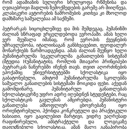
რომ ადამიანის სულიერი სრულყოფა რწმენისა და
ღვთაებრივი მადლის ზემოქმედების გარეშე არ მიიღწევა,
კლასიკური ავტორების ნაშრომების კითხვა კი მხოლოდ
დამხმარე საშუალებაა ამ საქმეში.
პეტრარკას სიცოცხლეშივე და მის შემდეგაც, ჰუმანიზმი
ძალიან სწრაფად ვრცელდებოდა ევროპაში. ამას ხელი
ვერ შეუშალა იმანაც, რომ ევროპის ქვეყნების
უმრავლესობა, იტალიისაგან განსხვავებით, ფეოდალურ
მონარქიებს წარმოადგენდა. ამას ძალიან შეუწყო ხელი
ჰუმანიტარულმა სეკულარულმა განათლების სისტემამ
(შტუდია Hუმანიტატის), რომლის მთავარი პრინციპები
პეტრარკას ნაწერებში იჩენენ თავს. თვით აღორძინების
ეპოქაშიც უნივერსიტეტებში სქოლასტიკა იყო
გაბატონებული, ამიტომ ჰუმანიტარულმა სკოლებმა
საშუალო განათლების სისტემაში მოიკიდა ფეხი. აქედან
გამომდინარე, ჰუმანიტარულ განათლებას
სქოლასტიკურზე უფრო ადრე იღებდნენ სტუდენტები, რაც
სქოლასტიკის გავლენას ამცირებდა. ჰუმანისტური
განათლება ამსოფლიურ ცხოვრებაზე იყო
ორიენტირებული, ჰქონდა კონკრეტული და პრაქტიკული
ხასიათი, იყო გაცილებით მარტივი, ვიდრე უაღრესად
რაფინირებული, აბსტრაქტული და ლოგიკაზე
დაფუძნებული სქოლასტიკა. ამან მალე განაპირობა