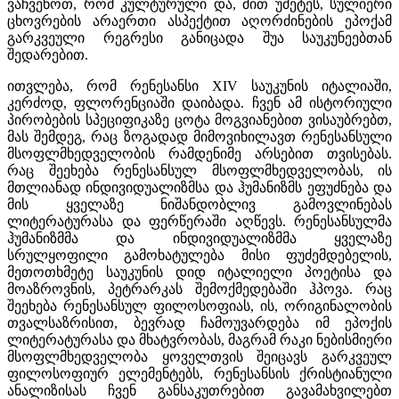
ვაჩვენოთ, რომ კულტურული და, მით უმეტეს, სულიერი
ცხოვრების არაერთი ასპექტით აღორძინების ეპოქამ
გარკვეული რეგრესი განიცადა შუა საუკუნეებთან
შედარებით.
ითვლება, რომ რენესანსი XIV საუკუნის იტალიაში,
კერძოდ, ფლორენციაში დაიბადა. ჩვენ ამ ისტორიული
პირობების სპეციფიკაზე ცოტა მოგვიანებით ვისაუბრებთ,
მას შემდეგ, რაც ზოგადად მიმოვიხილავთ რენესანსული
მსოფლმხედველობის რამდენიმე არსებით თვისებას.
რაც შეეხება რენესანსულ მსოფლმხედველობას, ის
მთლიანად ინდივიდუალიზმსა და ჰუმანიზმს ეფუძნება და
მის ყველაზე ნიშანდობლივ გამოვლინებას
ლიტერატურასა და ფერწერაში აღწევს. რენესანსულმა
ჰუმანიზმმა და ინდივიდუალიზმმა ყველაზე
სრულყოფილი გამოხატულება მისი ფუძემდებელის,
მეთოთხმეტე საუკუნის დიდ იტალიელი პოეტისა და
მოაზროვნის, პეტრარკას შემოქმედებაში ჰპოვა. რაც
შეეხება რენესანსულ ფილოსოფიას, ის, ორიგინალობის
თვალსაზრისით, ბევრად ჩამოუვარდება იმ ეპოქის
ლიტერატურასა და მხატვრობას, მაგრამ რაკი ნებისმიერი
მსოფლმხედველობა ყოველთვის შეიცავს გარკვეულ
ფილოსოფიურ ელემენტებს, რენესანსის ქრისტიანული
ანალიზისას ჩვენ განსაკუთრებით გავამახვილებთ