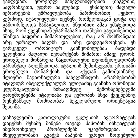
გახლდათ: ეროვნულ სახელმწიფოებში (ინგლისი,
საფრანგეთი, უფრო ნაკლებად – ესპანეთი) მაღალი
იერარქების უმრავლესობა წარმოშობით „უცხო“,
კერძოდ, იტალიელები იყვნენ, რომელთაგან ცოტა თუ
გამოირჩეოდა სამაგალითო ზნეობით; ამას ემატებოდა
ისიც, რომ ქვეყნიდან უზარმაზარი თანხები გაედინებოდა
წმინდა საყდრის მიმართულებით, რაც არ მოსწონდათ
არც უბრალო ხალხს და არც დიდგვაროვნებს. ეს
გარკვეულ ოპოზიციურ განწყობილებას ბადებდა
ეკლესიის მაღალი იერარქების მიმართ; ამავე დროს,
ეროვნული მონარქია ნაციონალური თვითმყოფადობის
გარანტად აღიქმებოდა. იტალიის შემთხვევაში, ერთიანი
ეროვნული მონარქიის და, აქედან გამომდინარე,
ძლიერი ნაციონალური სახელმწიფოს არარსებობამ
იტალიურ ინტელექტუალურ ელიტაშიც გააჩინა ოპოზიცია
კლერიკალების წინააღმდეგ. ზემოხსენებულმა
გარემოებებმა იტალიასა და ევროპის სხვა ქვეყნებშიც
რენესანსულ მოძრაობას სეკულარული ორიენტაცია
შესძინა.
დასავლეთში კათოლიკური ეკლესიის ავტორიტეტის
დაცემის მესამე მიზეზი თავად პაპობის ინსტიტუტის
იმდროინდელ პრობლემებს უკავშირდება. აქ
მხედველობაში გვაქვს პაპების ეგრეთ წოდებული