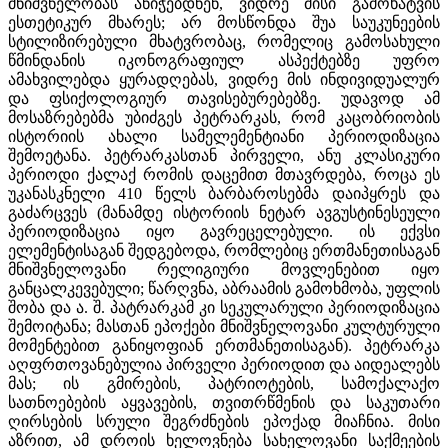
მნიშვნელობას ანიჭებდნენ, ვიდრე მისი გამოხატვის
ესთეტიკურ მხარეს; არ მოსწონდა შუა საუკუნეების
სტილიზირებული მხატვრობაც, რომელიც გამოსახული
წმინდანის იკონოგრაფიულ ასპექტებზე უფრო
ამახვილებდა ყურადღებას, ვიდრე მის ინდივიდუალურ
და ფსიქოლოგიურ თავისებურებებზე. უდავოდ ამ
მოსაზრებებმა უბიძგეს პეტრარკას, რომ კაცობრიობის
ისტორიის ახალი სამელემენტიანი პერიოდიზაცია
შემოეტანა. პეტრარკასთან პირველი, ანუ კლასიკური
პერიოდი ქალაქ რომის დაცემით მთავრდება, როცა ეს
უკანასკნელი 410 წელს ბარბაროსებმა დაიპყრეს და
გაძარცვეს (მანამდე ისტორიის ნეტარ ავგუსტინესეული
პერიოდიზაცია იყო გავრეცელებული. ის ექვსი
ელემენტისაგან შედგებოდა, რომლებიც ერთმანეთისაგან
მნიშვნელოვანი რელიგიური მოვლენებით იყო
განცალკევებული; წარღვნა, აბრაამის გამოხმობა, უფლის
შობა და ა. შ. პატრარკამ კი სეკულარული პერიოდიზაცია
შემოიტანა; მასთან ეპოქები მნიშვნელოვანი კულტურული
მომენტებით განიყოფიან ერთმანეთისაგან). პეტრარკა
აღფრთოვანებულია პირველი პერიოდით და აიდეალებს
მას; ის გმირების, პატრიოტების, სამოქალაქო
სათნოებების აყვავების, თვითრწმენის და საკუთარი
ღირსების სრული შეგრძნების ეპოქად მიაჩნია. მისი
აზრით, ამ დროის ხელოვნება სახელოვანი საქმეების