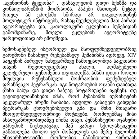
„ავინიონის ტყვეობა“ , დასავლეთის დიდი სქიზმა და
კონსილიარიზმის მოძრაობა. პაპები მათთვის მეტად
რთულ ამ ეპოქაში ხშირად არ თაკილობდნენ
პოლიტიკურ ინტრიგებს, რასაც შეუძლებელია მათ პირად
ავტორიტეტსა და, კათოლიკური ეკლესიის ბუნებიდან
გამომდინარე, მთელი ეკლესიის ავტორიტეტზე
უარყოფითად არ ემოქმედა.
ზემოხსენებულ ისტორიულ და მსოფლმხედველობრივ
გარემოში ჩასახულ რენესანსულ ჰუმანიზმს ადრევე, XIV
საუკუნის პირველ ნახევარშივე ჩამოუყალიბდა საკუთარი
თავის რევოლუციურად ახალი, აღმატებული
კულტურული ფენომენის თვითაღქმა. ამაში დიდი როლი
მიუძღვის რენესანსული მოძრაობის ფუძემდებელ
ფრანჩესკო პეტრარკას. იგი ნოტარიუსის ოჯახში დაიბადა
(მისი ბაბუა და დიდი ბაბუაც ნოტარიუსები იყვნენ). თუ
გავითვალისწინებთ იმას, რომ ჰუმანიზმი იურისტების
სეკულარულ წრეში ჩაისახა, ადვილი გასაგები გახდება
პეტრარკას ცხოვრებისეული გზა და მისი მთავარი
მსოფლმხედველობრივი მოტივები, რომლებმაც მისი
ახალგაზრდობიდანვე იჩინა თავი. ჰუმანისტური ოჯახური
გარემოს მიუხედავად, მან კარგი სქოლასტიკური
განათლება მიიღო ჯერ მონპელიეს და მერე ბულონის
უნივერსიტეტებში, რომლებიც მაშინდელი ევროპის