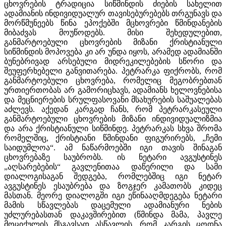
ცხოვრების ტრადიცია სიწმინდის ძიების სახელით
ადამიანის ინდივიდუალურ თავისებურებებს თრგუნავს და
მორწმუნეებს წინა ეპოქებში მცხოვრები წმინდანების
მიბაძვას მოუწოდებს. მისი შეხედულებით,
განმარტოებული ცხოვრების მიზანი ქრისტიანული
სიწმინდის მოპოვება კი არ უნდა იყოს, არამედ ადამიანში
ბუნებრივად არსებული მიდრეკილებების სწორი და
შეუფერხებელი განვითარება. პეტრარკა ფიქრობს, რომ
განმარტოებული ცხოვრება, რომელიც მეგობრებთან
ურთიერთობას არ გამორიცხავს, ადამიანს ხელოვნებისა
და მეცნიერების სრულფასოვანი მსახურების საშუალებას
აძლევს. აქედან კარგად ჩანს, რომ პეტრარკასეული
განმარტოებული ცხოვრების მიზანი ინდივიდუალიზმია
და არა ქრისტიანული სიწმინდე. პეტრარკას სხვა შრომა
რომელშიც, ქრისტიანი წმინდანი ფიგურირებს, „ჩემი
საიდუმლოა“. ამ ნაწარმოებში იგი თავის შინაგან
ცხოვრებაზე საუბრობს. ის ნეტარი ავგუსტინეს
„აღსარებების“ გავლენითაა დაწერილი და სამი
დიალოგისაგან შედგება, რომლებშიც იგი ნეტარ
ავგუსტინეს ესაუბრება და ზოგჯერ კამათობს კიდეც
მასთან. მეორე დიალოგში იგი ეწინააღმდეგება ნეტარი
მამის სწავლებას დაცემული ადამიანური ნების
უძლურებასთან დაკავშირებით (წმინდა მამა, პავლე
მოციქულის მსგავსად ასწავლის, რომ კარგის ცოდნა