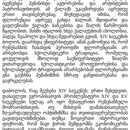
იყენებდა ჰუმანისტი ავტორებისა და არტისტების
პატრონაჟისთვის. ამ ქალაქს უკავშირდება აგრეთვე
ერთი თავისებურებაც. მიუხედავად იმისა, რომ
ფლორენცია ადრევე გახდა ძალიან მდიდარი და
გავლენიანი ქალაქი ბანკებისა და შალის წარმოების
წყალობით, მასში იტალიის სხვა ქალაქებთან (ბოლონია,
პადუა, ნეაპოლი და სხვა) შედარებით გვიან, XIV საუკუნის
ბოლოს, დაარსდა უნივერსიტეტი. ამან გამოიწვია ის, რომ
რენესანსის ჩასახვის პერიოდში ფლორენციაში არ
არსებობდა სქოლასტიკური ტრადიცია, რომელიც
ყოველთვის მხოლოდ საუნივერსიტეტო წიაღში
ვითარდებოდა. სქოლასტიკოსი პროფესორებისა და
სქოლასტიკური ტრადიციის არარსებობამ ფლორენციაში
გზა გაუხსნა ჰუმანიზმის სწრაფ განვითარებასა და
გავრცელებას.
დაბოლოს, რაც შეეხება XIV საუკუნეს; ერთი შეხედვით,
დასავლეთ ევროპისათვის პრობლემატური XIV და XV
საუკუნეები სულაც არ იყო შესაფერისი რენესანსული
მოძრაობისთვის, თუ მისთვის დამახასიათებელ
ზღვარდაუდებელ ოპტიმიზმსა და თვითდაჯერებულობას
გავითვალისწინებთ. თუმცა ზოგიერთი ისტორიკოსი
ფიქრობს, რომ შავი ჭირის შემდგომმა ეკონომიკურმა
სიტუაციამ გადამწყვეტი როლი ითამაშა რენესანსული