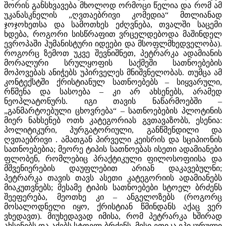
შორის განსხვავება მხოლოდ ორმოცი წელია და რომ ამ
უკანასკნელის „ღვთაებრივი კომედია“ მთლიანად
ჯოჯოხეთსა და სამოთხეს ეძღვნება, თვალში საცემი
ხდება, როგორი სისწრაფით ვრცელდებოდა მაშინდელ
ევროპაში ჰუმანისტური იდეები და მსოფლმხედველობა).
როგორც ზემოთ უკვე შევნიშნეთ, პეტრარკა ადამიანის
მორალური სრულყოფის საქმეში სათნოებების
მოპოვებას ანიჭებს უპირველეს მნიშვნელობას. თუმცა ამ
კონტექსტში ქრისტიანულ სათნოებებს – სიყვარული,
რწმენა და სასოება – კი არ ახსენებს, არამედ
ნეოპლატონურს. იგი თავის ნაწარმოებში –
„განმარტოებული ცხოვრება“ – სათნოებების პლოტინის
მიერ ნახსენებ ოთხ კატეგორიას გვთავაზობს, ესენია:
პოლიტიკური, პურგატორიული, განწმენდილი და
ღვთაებრივი . ამათგან პირველი კეისრის და სციპიონის
სათნოებებია; მეორე ტიპის სათნოებას ისეთი ადამიანები
ფლობენ, რომლებიც პრაქტიკული ფილოსოფიისა და
მშვენიერების დაუფლებით არიან დაკავებულნი;
პეტრარკა თავის თავს ასეთი კატეგორიის ადამიანებს
მიაკუთვნებს; მესამე ტიპის სათნოებები სტოელ ბრძენს
შეეფერება, მეოთხე კი – ანგელოზებს (როგორც
მოსალოდნელი იყო, ქრისტიან წმინდანს აქაც ვერ
ვხედავთ). მიუხედავად იმისა, რომ პეტრარკა ხშირად
ახსენებს და აქებს სტოელ ბრძენს, მისი ეთიკა ეპიკურული