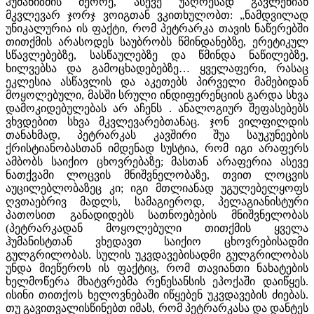
ჰუმანიზმის მეორე, ასევე უაღრესად გავლენიან
მკვლევარ ჯორჯ ვოიგთან ვკითხულობთ: „ნამდვილად
უნიკალურია ის ფაქტი, რომ პეტრარკა თავის ნაწერებში
თითქმის არასოდეს საუბრობს წმინდანებზე, ერეტიკულ
სწავლებებზე, სასწაულებზე და წმინდა ნაწილებზე,
ხილვებსა და გამოცხადებებზე… ყველაფერი, რასაც
ეკლესია ასწავლის და აკეთებს პირველი მამებიდან
მოყოლებული, მასში სრული ინდიფერენციის გარდა სხვა
დამოკიდებულებას არ აჩენს . ანალოგიურ შეფასებებს
ვხვდებით სხვა მკვლევარებთანაც. ჯონ ვილფილდის
თანახმად, პეტრარკას კავშირი შუა საუკუნეების
ქრისტიანობასთან იმდენად სუსტია, რომ იგი არაფერს
ამბობს საიქიო ცხოვრებაზე; მასთან არაფერია ასევე
ნათქვამი ლოცვის მნიშვნელობაზე, თვით ლოცვის
აუცილებლობაზეც კი; იგი მთლიანად უგულებელყოფს
ღვთაებრივ მადლს, სამაგიეროდ, პელაგიანისტური
პათოსით განადიდებს სათნოებების მნიშვნელობას
(პეტრარკადან მოყოლებული თითქმის ყველა
ჰუმანისტთან ვხედავთ საიქიო ცხოვრებისადმი
გულგრილობას. სულის უკვდავებისადმი გულგრილობას
უნდა მიეწეროს ის ფაქტიც, რომ თავიანთი ნახატების
ხელმოწერა მხატვრებმა რენესანსის ეპოქაში დაიწყეს.
ისინი თითქოს ხელოვნებაში იწყებენ უკვდავების ძიებას.
თუ გავითვალისწინებთ იმას, რომ პეტრარკასა და დანტეს