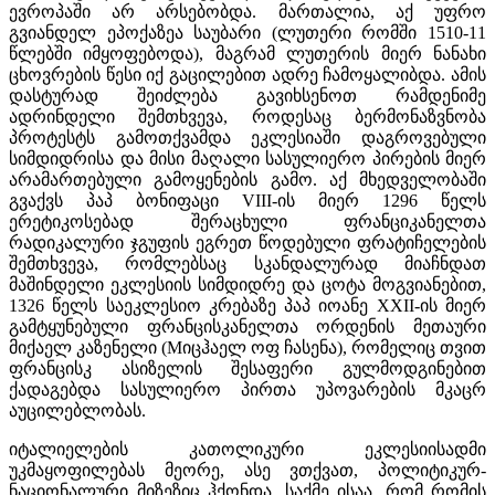
ევროპაში არ არსებობდა. მართალია, აქ უფრო
გვიანდელ ეპოქაზეა საუბარი (ლუთერი რომში 1510-11
წლებში იმყოფებოდა), მაგრამ ლუთერის მიერ ნანახი
ცხოვრების წესი იქ გაცილებით ადრე ჩამოყალიბდა. ამის
დასტურად შეიძლება გავიხსენოთ რამდენიმე
ადრინდელი შემთხვევა, როდესაც ბერმონაზვნობა
პროტესტს გამოთქვამდა ეკლესიაში დაგროვებული
სიმდიდრისა და მისი მაღალი სასულიერო პირების მიერ
არამართებული გამოყენების გამო. აქ მხედველობაში
გვაქვს პაპ ბონიფაცი VIII-ის მიერ 1296 წელს
ერეტიკოსებად შერაცხული ფრანციკანელთა
რადიკალური ჯგუფის ეგრეთ წოდებული ფრატიჩელების
შემთხვევა, რომლებსაც სკანდალურად მიაჩნდათ
მაშინდელი ეკლესიის სიმდიდრე და ცოტა მოგვიანებით,
1326 წელს საეკლესიო კრებაზე პაპ იოანე XXII-ის მიერ
გამტყუნებული ფრანცისკანელთა ორდენის მეთაური
მიქაელ კაზენელი (Mიცჰაელ ოფ ჩასენა), რომელიც თვით
ფრანცისკ ასიზელის შესაფერი გულმოდგინებით
ქადაგებდა სასულიერო პირთა უპოვარების მკაცრ
აუცილებლობას.
იტალიელების კათოლიკური ეკლესიისადმი
უკმაყოფილებას მეორე, ასე ვთქვათ, პოლიტიკურ-
ნაციონალური მიზეზიც ჰქონდა. საქმე ისაა, რომ რომის