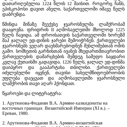
დათარიღებულია 1224 წლის 12 მაისით. როგორც ჩანს,
ეპისკოპოსი დავით ანელი, საქართველოში იმავე წელს
დაბრუნდა.
წმინდა მიწაზე მეექვსე ჯვაროსნულმა ლაშქრობამ
დააყოვნა. ფრიდრიხ II აღმოსავლეთში მხოლოდ 1225
წელს ჩავიდა. ამ დროისათვის საქართველოში ხორეზმ
შაჰ ჯალალ ედ-დინის ჯარები შემოიჭრნენ. ქართველები
ჯვაროსნებს ვეღარ დაეხმარებოდნენ მუსლიმებთან ომის
გამო. სომხეთის გარნისთან ივანეს მხედართმთავრობით
ქართველების დამარცხების შემდეგ სამეფო საყდარი
კვლავ ქუთაისში გადავიდა. 1226 წელს, ჯალალ ედ-დინმა
დაიპყრო და გააპარტახა თბილისი. ქართველები
იძულებულნი იყვნენ, თავისი სახელმწიფოებრიობის
უფლება დაეცვათ და აღმოსავლეთში ჯვაროსნული
ლაშქრობის თავი აღარ ჰქონდათ.
წყაროები და ლიტერატურა:
1. Арутюнова-Фиданян В.А. Армяне-халкидониты на
восточных границах
Византийской Империи (XI в.). –
Ереван, 1980.
2.
Арутюнова-Фиданян В.А. Армяно-византийская