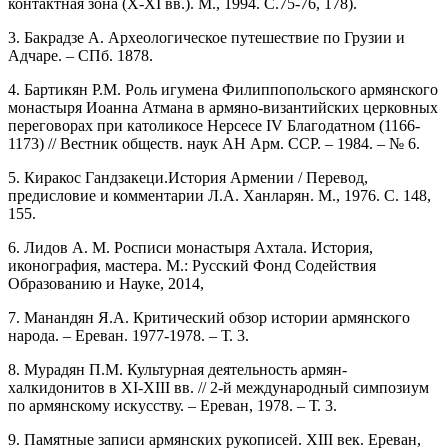
контактная зона (X-XI вв.). М., 1994. С.75-76, 178).
3. Бакрадзе A. Археологическое путешествие по Грузии и
Адчаре. – СПб. 1878.
4. Бартикян Р.М. Роль игумена Филиппопольского армянского
монастыря Иоанна Атмана в армяно-византийских церковных
переговорах при католикосе Нерсесе IV Благодатном (1166-
1173) // Вестник обществ. наук АН Арм. ССР. – 1984. – № 6.
5. Киракос Гандзакеци.История Армении / Перевод,
предисловие и комментарии Л.А. Ханларян. М., 1976. С. 148,
155.
6. Лидов А. М. Росписи монастыря Ахтала. История,
иконография, мастера. М.: Русский Фонд Содействия
Образованию и Науке, 2014,
7. Манандян Я.А. Критический обзор истории армянского
народа. – Ереван. 1977-1978. – Т. 3.
8. Мурадян П.М. Культурная деятельность армян-
халкидонитов в XI-XIII вв. // 2-й международный симпозиум
по армянскому искусству. – Ереван, 1978. – Т. 3.
9. Памятные записи армянских рукописей. XIII век. Ереван,