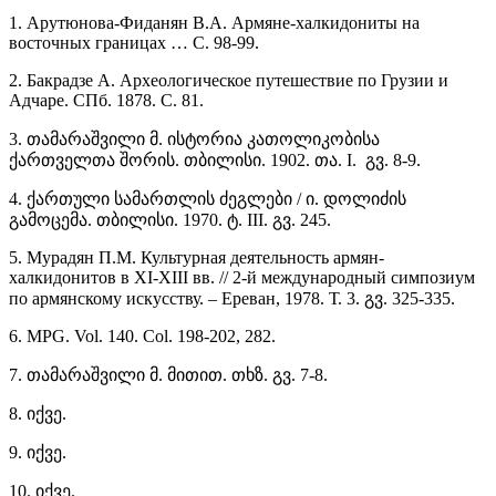
1.
Арутюнова-Фиданян В.А. Армяне-халкидониты на
восточных границах … С. 98-99.
2. Бакрадзе A. Археологическое путешествие по Грузии и
Адчаре. СПб. 1878. С. 81.
3. თამარაშვილი მ. ისტორია კათოლიკობისა
ქართველთა შორის. თბილისი. 1902. თა. I.
გვ. 8-9.
4. ქართული სამართლის ძეგლები / ი. დოლიძის
გამოცემა. თბილისი. 1970. ტ. III. გვ. 245.
5. Мурадян П.М. Культурная деятельность армян-
халкидонитов в XI-XIII вв. // 2-й международный симпозиум
по армянскому искусству. – Ереван, 1978. Т. 3. გვ. 325-335.
6. MPG. Vol. 140. Col. 198-202, 282.
7. თამარაშვილი მ. მითით. თხზ. გვ. 7-8.
8. იქვე.
9. იქვე.
10. იქვე.