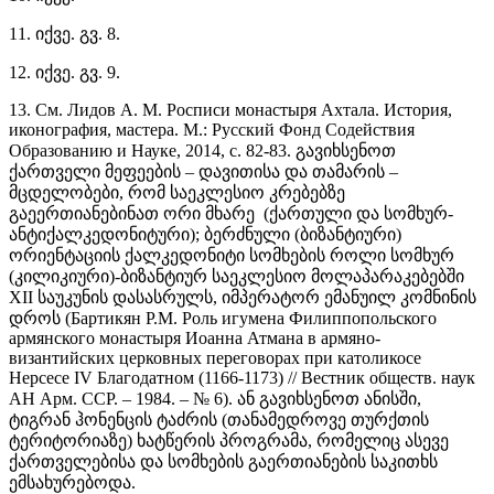
11. იქვე. გვ. 8.
12. იქვე.
გვ.
9.
13. См. Лидов А. М. Росписи монастыря Ахтала. История,
иконография, мастера. М.: Русский Фонд Содействия
Образованию и Науке, 2014, с. 82-83. გავიხსენოთ
ქართველი მეფეების – დავითისა და თამარის –
მცდელობები, რომ საეკლესიო კრებებზე
გაეერთიანებინათ ორი მხარე
(ქართული და სომხურ-
ანტიქალკედონიტური); ბერძნული (ბიზანტიური)
ორიენტაციის ქალკედონიტი სომხების როლი სომხურ
(კილიკიური)-ბიზანტიურ საეკლესიო მოლაპარაკებებში
XII საუკუნის დასასრულს, იმპერატორ ემანუილ კომნინის
დროს (Бартикян Р.М. Роль игумена Филиппопольского
армянского монастыря Иоанна Атмана в армяно-
византийских церковных переговорах при католикосе
Нерсесе IV Благодатном (1166-1173) // Вестник обществ. наук
АН Арм. ССР. – 1984. – № 6). ან გავიხსენოთ ანისში,
ტიგრან ჰონენცის ტაძრის (თანამედროვე თურქთის
ტერიტორიაზე) ხატწერის პროგრამა, რომელიც ასევე
ქართველებისა და სომხების გაერთიანების საკითხს
ემსახურებოდა.