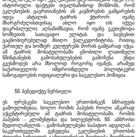
ისტორიული ფაქტები თვალსაჩინოდ მოწმობს, რომ
ეკლესიების გაერთიანების ან კავშირების გამყარების
იდეა ახტალის ტაძრის ქტირორ ივანე
მხარგრძელისთვისაც ახლო იყო (ის იქვეა
დაკრძალული). აღსანიშნავია, რომ ივანე ეკუთვნოდა
სომხეთის სათავადო ელიტას და სავსებით
გაცნობიერებულად მიიღო ქალკედონიტობა, რითიც
ქართულ და სომხურ კულტურებს შორის გამტარად იქცა.
ამ ტაძრის მოხატულობაში ცნობილი ლათინელი
წმინდანების გამოსახულებების გამოჩენა უნდა
გვესმოდეს არა მხოლოდ როგორც ივანეს, არამედ
საქართველოს იმდროინდელი პოლიტიკური
საზოგადოების ოფიციალური და საეკლესიო პოზიცია.
წმ. ბენედიქტე ნურსიელი
ეს ფრესკები საეკლესიო ერთობისკენ სწრაფვის
გამოვლინებაა, ხოლო რომის პაპების როლი აშკარად
აქცენტირებული ამ ტაძრის მოხატულობაში. რომის
პაპების – კლიმენტისა და სილვესტრის, წმ. ამბროსი
მედიოლანელის – გამოსახულებები საპატიო ადგილას –
საკურთხეველში გვხვდება. ეკლესიების ერთობის
ძლიერი სურვილის გამოვლინებად შეიძლება მივიჩნიოთ