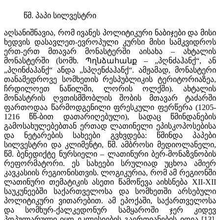
წმ. პაპი სილვესტრი
აღსანიშნავია, რომ ივანეს პოლიტიკური ნაბიჯები და მისი
ხედვის დასავლეთ-ევროპული კურსი მისი სამკვიდროს
ერთ-ერთ მთავარ მონასტერში აისახა – ახტალის
მონასტერში (სომხ. Պղնձահանք – „პღნძაჰანქ“, ან
„პღინძაჰანქ“ ანდა „სპღენძაჰანქ“. ამჟამად, მონასტერი
თანამედროვე სომხეთის რესპუბლიკის ტერიტორიაზეა,
ჩრდილოეთ ნაწილში, ლორის ოლქში). ახტალის
მონასტრის ღვთისმშობლის შობის მთავარ ტაძარში
ფართოდაა წარმოდგენილი ფრესკული ფერწერა (1205-
1216 წწ-ბით დათარიღებული), სადაც წმინდანების
გამოსახულებებთან ერთად ლათინელი ეპისკოპოსებისა
და ნეტარების სახეები გვხვდება: წმინდა პაპები
სილვესტრი და კლიმენტი, წმ. ამბროსი მედიოლანელი,
წმ. ბენედიქტე ნურსიელი – ლათინური ბერ-მონაზვნობის
რეფორმატორი. ეს სახეები სრულიად უცხოა ამიერ
კავკასიის რეგიონისთვის. ლოგიკურია, რომ ამ რეგიონში
ლათინური თემატიკის ასეთი წამოწევა აიხსნება XII-XII
საუკუნეებში საქართველოსა და სომხეთში არსებული
პოლიტიკური ვითარებით. ამ ეპოქაში, საქართველოსა
და სომხურ-ქალკედონურ სამყაროში ჯერ კიდევ
პოპულარული იყო ეკლესიების გაერთიანების იდეა [13].