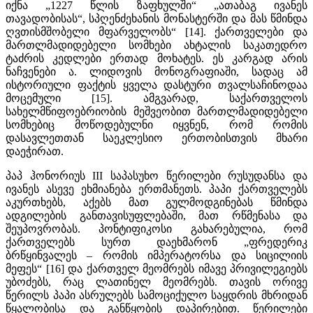
იქნა „1227 წლის ზაფხულში“ „ათაბაგ ივანეს
თავადობისას“, სპღენძეხანის მონასტერში და მას წმინდა
ღვთისმშობელი მფარველობს“ [14]. ქართველები და
მართლმადიდებელი სომხები ახტალის საკათედრო
ტაძრის კედლები ერთად მოხატეს. ეს კარგად არის
ნაჩვენები ა. ლიდოვის მონოგრაფიაში, სადაც ამ
ისტორიული ფაქტის ყველა დასტური თვალსაჩინოდაა
მოცემული [15]. ამგვარად, საქართველოს
სახელმწიფოებრიობის მეშვეობით მართლმადიდებელი
სომხებიც მოწოდებულნი იყვნენ, რომ რომის
დასავლეთთან საეკლესიო ერთობისთვის მხარი
დაეჭირათ.
პაპ ჰონორიუს III საპასუხო წერილები რუსუდანსა და
ივანეს ასევე ეხმიანება ერთმანეთს. პაპი ქართველებს
აკურთხებს, აქებს მათ გულმოდგინებას წმინდა
ადგილების განთავისუფლებაში, მათ რწმენასა და
შეუპოვრობას. პონტიფიკოსი გახარებულია, რომ
ქართველებს სურთ დაეხმარონ „ფრედერიკ
ბრწყინვალეს – რომის იმპერატორსა და სიცილიის
მეფეს“ [16] და ქართველ მეომრებს იმავე პრივილეგიებს
უბოძებს, რაც ლათინელ მეომრებს. თავის ორივე
წერილს პაპი ასრულებს სამოციქულო საყდრის მხრიდან
წყალობისა და განწყობის დაპირებით. წერილები