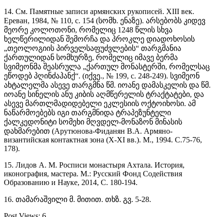
14. См. Памятные записи армянских рукописей. XIII век.
Ереван, 1984, № 110, с. 154 (სომხ. ენაზე). არსებობს კიდევ
მეორე კოლოთონი, რომელიც 1248 წლის სხვა
ხელწერილიდან შემორჩა და პროკლე დიადოხოსის
„თეოლოგიის პირველსაფუძვლების“ თარგმანია
ქართულიდან სომხურზე, რომელიც იმავე ბერმა
სვიმეონმა შეასრულა „ქართულ მონასტერში, რომელსაც
ეწოდებ პღინძაჰანქ“. (იქვე., № 199, с. 248-249). სვიმეონ
ახტალელმა ასევე თარგმნა წმ. იოანე დამასკელის და წმ.
იოანე სინელის ანუ კიბის აღმწერელის ტრაქტატები, და
ასევე მართლმადიდებელი ეკლესიის ოქტოიხოსი. ამ
ნაწარმოებებს იგი თარგმნიდა ტრაპეზუნტელი
ქალკედონიტი სომეხი მღვდელ-მონაზონ მინასის
დახმარებით (Арутюнова-Фиданян В.А. Армяно-
византийская контактная зона (X-XI вв.). М., 1994. С.75-76,
178).
15. Лидов А. М. Росписи монастыря Ахтала. История,
иконография, мастера. М.: Русский Фонд Содействия
Образованию и Науке, 2014, С. 180-194.
16. თამარაშვილი მ. მითით. თხზ. გვ. 5-28.
Post Views:
6