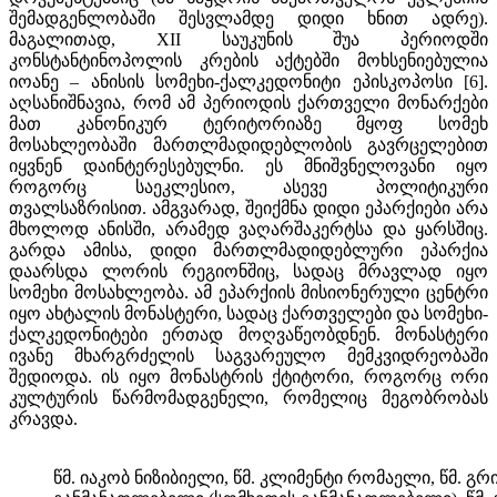
შემადგენლობაში შესვლამდე დიდი ხნით ადრე).
მაგალითად, XII საუკუნის შუა პერიოდში
კონსტანტინოპოლის კრების აქტებში მოხსენიებულია
იოანე – ანისის სომეხი-ქალკედონიტი ეპისკოპოსი [6].
აღსანიშნავია, რომ ამ პერიოდის ქართველი მონარქები
მათ კანონიკურ ტერიტორიაზე მყოფ სომეხ
მოსახლეობაში მართლმადიდებლობის გავრცელებით
იყვნენ დაინტერესებულნი. ეს მნიშვნელოვანი იყო
როგორც საეკლესიო, ასევე პოლიტიკური
თვალსაზრისით. ამგვარად, შეიქმნა დიდი ეპარქიები არა
მხოლოდ ანისში, არამედ ვაღარშაკერტსა და ყარსშიც.
გარდა ამისა, დიდი მართლმადიდებლური ეპარქია
დაარსდა ლორის რეგიონშიც, სადაც მრავლად იყო
სომეხი მოსახლეობა. ამ ეპარქიის მისიონერული ცენტრი
იყო ახტალის მონასტერი, სადაც ქართველები და სომეხი-
ქალკედონიტები ერთად მოღვაწეობდნენ. მონასტერი
ივანე მხარგრძელის საგვარეულო მემკვიდრეობაში
შედიოდა. ის იყო მონასტრის ქტიტორი, როგორც ორი
კულტურის წარმომადგენელი, რომელიც მეგობრობას
კრავდა.
წმ. იაკობ ნიზიბიელი, წმ. კლიმენტი რომაელი, წმ. გ