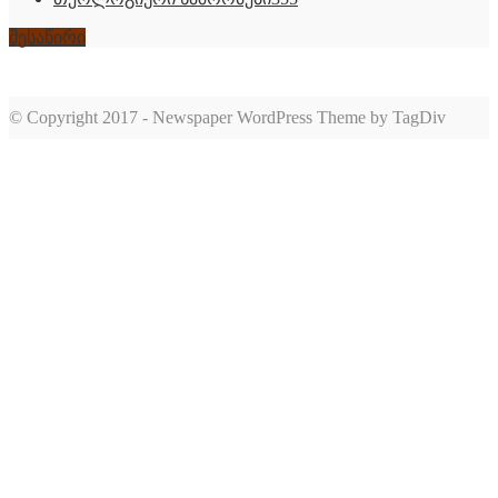
შესაწირი
© Copyright 2017 - Newspaper WordPress Theme by TagDiv
romabet
deneme
romabet
bonusu
romabet
veren
siteler