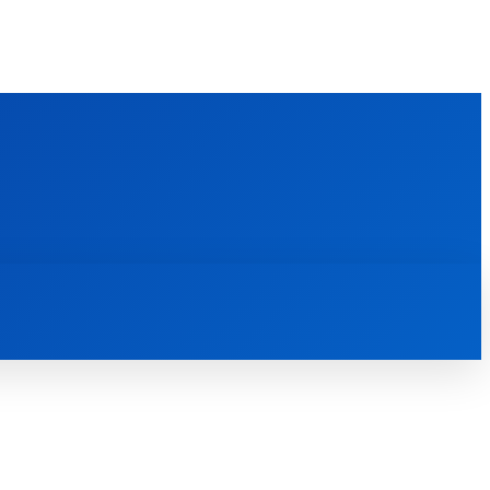
FOREIGN PUBLICATIONS
ᲙᲝᲜᲢᲐᲥᲢᲘ
ᲗᲔᲝᲚᲝᲒᲘᲣᲠᲘ ᲜᲐᲨᲠᲝᲛᲔᲑᲘ
ᲛᲔᲓᲘᲐᲗᲔᲙᲐ
ᲡᲮᲕᲐᲓᲐᲡᲮᲕᲐ
ᲡᲮᲕᲐ