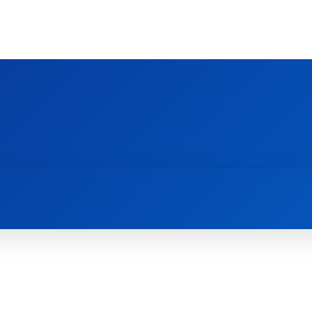
Ს ᲛᲐᲠᲗᲚᲛᲐᲓᲘᲓᲔᲑᲚᲣᲠᲘ ᲦᲕᲗᲘᲡᲛᲔᲢᲧᲕᲔᲚᲔᲑᲘᲡ ᲪᲔᲜᲢᲠᲘ
EOLOGY CENTRE
ᲥᲠᲘᲡᲢᲘᲐᲜᲝᲑᲐ ᲓᲐ ᲗᲐᲜᲐᲛᲔᲓᲠᲝᲕᲔᲝᲑᲐ
ᲛᲔᲪᲜᲘᲔᲠᲔᲑᲐ ᲓᲐ ᲠᲔᲚᲘᲒᲘᲐ