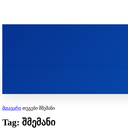
ᲬᲛᲘᲜᲓᲐ ᲞᲐᲕᲚᲔ ᲛᲝᲪᲘᲥᲣᲚᲘᲡ ᲡᲐᲮᲔᲚᲝᲑᲘ
ST. PAUL'S ORTHODOX CHRISTIAN TH
ᲞᲣᲑᲚᲘᲙᲐᲪᲘᲔᲑᲘ
მთავარი
თეგები
შმემანი
Tag: შმემანი