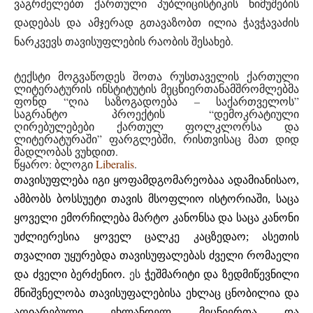
ვაგრძელებთ ქართული პუბლიცისტიკის ნიმუშების
გთავაზობთ ილია ჭავჭავაძის
დადებას და ამჯერად
ნარკვევს თავისუფლების რაობის შესახებ.
ტექსტი მოგვაწოდეს შოთა რუსთაველის ქართული
ლიტერატურის ინსტიტუტის მეცნიერთანამშრომლებმა
ფონდ “ღია საზოგადოება – საქართველოს”
საგრანტო პროექტის “დემოკრატიული
ღირებულებები ქართულ ფოლკლორსა და
ლიტერატურაში” ფარგლებში, რისთვისაც მათ დიდ
მადლობას ვუხდით.
წყარო: ბლოგი
Liberalis
.
თავისუფლება
იგი ყოფამდგომარეობაა ადამიანისაო,
ამბობს ბოსსუეტი
თავის
მსოფლიო ისტორიაში,
საცა
ყოველი ემორჩილება
მარტო
კანონსა და
საცა
კანონი
უძლიერესია ყოველ
ცალკე
კაცზედაო; ასეთის
თვალით
უყურებდა თავისუფალებას
ძველი რომაელი
და
ძველი ბერძენიო.
ეს
ჭეშმარიტი
და ზედმიწევნილი
მნიშვნელობა თავისუფალებისა
ეხლაც ცნობილია
და
აღიარებული ეხლანდელ
მეცნიერთა
და