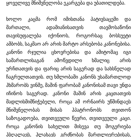
ყოველივე
მნიშვნელობა
ეკარგება
და
უბათილდება.
ხოლო
კაცმა
რომ
იმისთანა
პატივსაცემი
და
მართალი
,
ადამიანისათვის
თავმოსაწონი
თავისუფალება
იქონიოს
,
როგორსაც
ბოსსუეტი
ამბობს
,
საკმაო
არ
არის
მარტო
არსებობა
კანონებისა
.
კანონი
რჯულია
ცხოვრებისა
და
ამიტომაც
იგი
სამართლისაგან
ამოწვდილი
ხმალიც
არის
ურჩთათვის
და
ფარიც
არის
საგერად
და
სახსნელად
ჩაგრულთათვის
.
თუ
ხმლობაში
კანონს
უსამართლოდ
ჰხმარობს
ვინმე
,
მაშინ
ფარობამ
კანონისამ
თავი
უნდა
იჩინოს
საგერად
.
კანონი
მაშინ
არის
კაცთათვის
მადლის
მიმნიჭებელი
,
როცა
ამ
ორნაირს
უწმინდაეს
მნიშვნელობას
მისას
ჰპატრონობს
თვითონ
საზოგადოება
,
თვითვეული
წევრი
,
თვითვეული
კაცი
.
როცა
კანონის
სახელით
მისევა
თუ
მოგერიება
ჰბღალავს
,
ჰლახავს
გრძნობას
მართლიერებისას
,