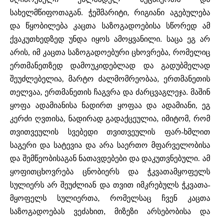
სახელმწიფოთაგან.
ჭეშმარიტი,
რიგიანი
აგებულება
და
წყობილება
კაცთა საზოგადოებისა
სწორედ
ამ
ქვაკუთხედზედ
უნდა
იყოს
ამოყვანილი.
საცა
ეგ
არ
არის, იმ
კაცთა
საზოგადოებური
ცხოვრება,
რომელიც
ერთმანეთზედ
დამოუკიდებლად
და გადუბმელად
შეუძლებელია,
მარტო
ძალმომრეობაა,
ერთმანეთის
თელვაა, ერთმანეთის
ჩაგვრა
და
ძარცვაგლეჯა.
მაშინ
ყოფა
ადამიანისა
ნადირთ
ყოფაა
და ადამიანი,
ეგ
კერძი
ღვთისა,
ნადირად
გადაქცეულია,
იმიტომ,
რომ
თვითვეულის სვებედი
თვითვეულის
ფარ-ხმლით
საგერი
და
სატევია
და
არა
საერთო მფარველობისა
და
შემწეობისაგან
ნათავდებები
და
დაკუთვნებული.
ამ
ყოფითცხოვრება
ცნობიერს
და
ჭკვათამყოფელს
სულიერს
არ
შეუძლიან
და
თვით
იმკრებულს
ჭკვათა-
მყოფელს
სულიერთა,
რომელსაც
ჩვენ
კაცთა
საზოგადოებას ვეძახით,
მიზეზი
არსებობისა
და