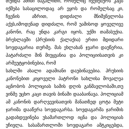
თუნდა
ამისი
მაგალითი
,
რომელიც
ჩვენებურს
კაცს
იქმება
სასაცილოდაც
არ
ეყოს
და
რომელსაც
კი
,
ჩვენის
აზრით
,
დიდძალი
მნიშვნელობა
აქვს
,
იმოდენად
დიდძალი
,
რომ
უამისოდ
ყოველივე
კანონი
,
რაც
უნდა
კარგი
იყოს
,
უქმი
თამასუქია
.
ბრესლავში
(
პრუსიის
ქალაქია
)
ერთი
მდიდარი
სოვდაგარია
თურმე
.
მას
ეხლახან
ჯვარი
დაუწერია
,
პატარძალი
შინ
მიუყვანია
და
პოლიციისათვის
კი
არ
შეუტყობინებია
,
რომ
სახლში
ახალი
ადამიანი
დაუბინავებია
.
პრუსიის
კანონებით
კი
ყოველი
პატრონი
სახლისა
მოვალეა
აცნობოს
პოლიციას
სამის
დღის
განმავლობაში
,
თუ
ვინმე
უცხო
კაცი
თავის
ბინაში
დააბაინავა
.
პოლიციამ
ამ
კანონის
დარღვევისათვის
მანათზედ
ცოტა
მეტი
ჯარიმა
დააწერა
სოვდაგარსა
.
სოვდაგარმა
ჯარიმის
გადახდევინება
უსამართლოდ
იცნა
და
პოლიციას
უჩივლა
.
სასამართლოში
სოვდაგარი
ამტკიცებდა
,