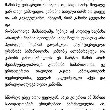
მაშინ
მე
ვიჩაგრები
ამისაგან
,
თუ
სხვა
,
მაინც
მოვალე
ვარ
თავი
გამოვიდო
,
კანონის
სახელი
ძირს
არ
დავცე
და
არ
გავაქელვინო
,
იმიტომ
,
რომ
კანონი
ყველასი
ფა
რ
–
ხმალია
და
,
მაშასადამე
,
ჩემიცა
.
აქ
სიდიდე
საქმისა
არაფერს
შუაშია
.
შეიძლება
საქმე
ჩალის
ფასადაც
არა
ჰღირდეს
,
მაგრამ
გალახული
,
გაუპატიურებული
გრძნობა
სიმართლისა
კი
მაინც
ალაპარაკდეს
და
კანონს
გამოესარჩლოს
.
ეს
მარტო
მაშინ
არის
შესაძლებელი
,
როცა
გრძნობა
სიმართლისა
,
ეგ
ერთადერთი
თავდები
კაცთა
საზოგადოების
ბედნიერე
ბისა
,
ყველას
გაღვიძებული
აქვს
და
ყარაულად
უდგა
თვით
კანონს
.
სწორედ
ესეც
არის
ყველგან
,
საცა
კი
ერთი
ამ
მხრით
საზოგადოებურ
ცხოვრებაში
წარმატებულია
.
აი
,