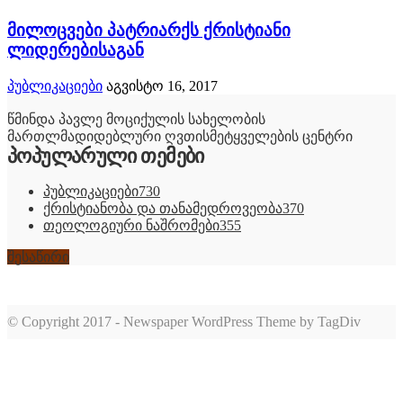
მილოცვები პატრიარქს ქრისტიანი
ლიდერებისაგან
პუბლიკაციები
აგვისტო 16, 2017
წმინდა პავლე მოციქულის სახელობის
მართლმადიდებლური ღვთისმეტყველების ცენტრი
პოპულარული თემები
პუბლიკაციები
730
ქრისტიანობა და თანამედროვეობა
370
თეოლოგიური ნაშრომები
355
შესაწირი
© Copyright 2017 - Newspaper WordPress Theme by TagDiv
romabet
deneme
romabet
bonusu
romabet
veren
siteler