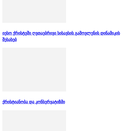
იესო ქრისტეში ღვთაებრივი სისავსის გამოვლენის დინამიკის
შესახებ
ქრისტიანობა და კონსერვატიზმი