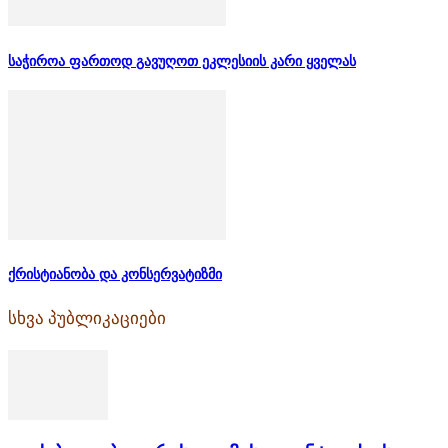
საჭიროა ფართოდ გავუღოთ ეკლესიის კარი ყველას
ქრისტიანობა და კონსერვატიზმი
სხვა პუბლიკაციები