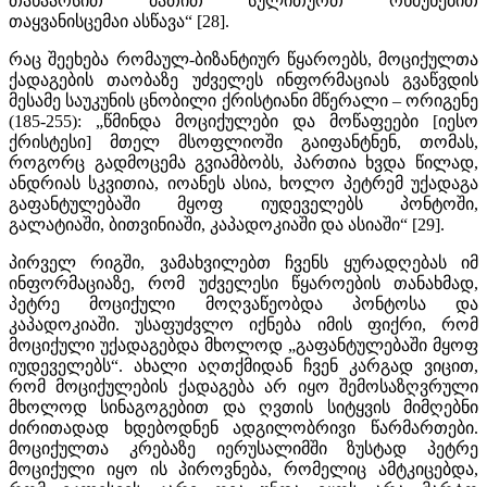
თანაარსით მათით სულითურთ რწმუნებით
თაყვანისცემაი ასწავა“ [28].
რაც შეეხება რომაულ-ბიზანტიურ წყაროებს, მოციქულთა
ქადაგების თაობაზე უძველეს ინფორმაციას გვაწვდის
მესამე საუკუნის ცნობილი ქრისტიანი მწერალი – ორიგენე
(185-255): „წმინდა მოციქულები და მოწაფეები [იესო
ქრისტესი] მთელ მსოფლიოში გაიფანტნენ, თომას,
როგორც გადმოცემა გვიამბობს, პართია ხვდა წილად,
ანდრიას სკვითია, იოანეს ასია, ხოლო პეტრემ უქადაგა
გაფანტულებაში მყოფ იუდეველებს პონტოში,
გალატიაში, ბითვინიაში, კაპადოკიაში და ასიაში“ [29].
პირველ რიგში, ვამახვილებთ ჩვენს ყურადღებას იმ
ინფორმაციაზე, რომ უძველესი წყაროების თანახმად,
პეტრე მოციქული მოღვაწეობდა პონტოსა და
კაპადოკიაში. უსაფუძვლო იქნება იმის ფიქრი, რომ
მოციქული უქადაგებდა მხოლოდ „გაფანტულებაში მყოფ
იუდეველებს“. ახალი აღთქმიდან ჩვენ კარგად ვიცით,
რომ მოციქულების ქადაგება არ იყო შემოსაზღვრული
მხოლოდ სინაგოგებით და ღვთის სიტყვის მიმღებნი
ძირითადად ხდებოდნენ ადგილობრივი წარმართები.
მოციქულთა კრებაზე იერუსალიმში ზუსტად პეტრე
მოციქული იყო ის პიროვნება, რომელიც ამტკიცებდა,