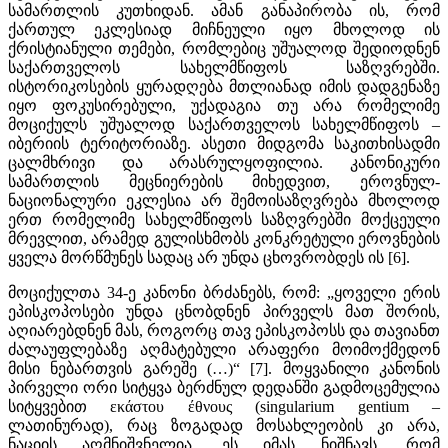
სამართლის კუთხიდან. ამან განაპირობა ის, რომ
ქართულ ეკლესიად მიჩნეული იყო მხოლოდ ის
ქრისტიანული თემები, რომლებიც უშუალოდ შედიოდნენ
საქართველოს სახელმწიფოს საზღვრებში.
ისტორიკოსების ყურადღება მთლიანად იმის დადგენაზე
იყო ფოკუსირებული, უქადაგია თუ არა რომელიმე
მოციქულს უშუალოდ საქართველოს სახელმწიფოს –
იბერიის ტერიტორიაზე. ასეთი მიდგომა საკითხისადმი
ცალმხრივი და არასრულყოფილია. კანონიკური
სამართლის მეცნიერების მიხედვით, ეროვნულ-
ნაციონალური ეკლესია არ შემოისაზღვრება მხოლოდ
ერთ რომელიმე სახელმწიფოს საზღვრებში მოქცეული
მრევლით, არამედ გულისხმობს კონკრეტული ეროვნების
ყველა მორწმუნეს სადაც არ უნდა ცხოვრობდეს ის [6].
მოციქულთა 34-ე კანონი ბრძანებს, რომ: „ყოველი ერის
ეპისკოპოსები უნდა ცნობდნენ პირველს მათ შორის,
აღიარებდნენ მას, როგორც თავ ეპისკოპოსს და თავიანთ
ძალაუფლებაზე აღმატებული არაფერი მოიმოქმედონ
მისი ნებართვის გარეშე (…)“ [7]. მოყვანილი კანონის
პირველი ორი სიტყვა ბერძნულ დედანში გადმოცემულია
სიტყვებით εκάστου έθνους (singularium gentium –
ლათინურად), რაც ზოგადად მოსახლეობის კი არა,
ნაციის აღმნიშვნელია. ეს იმას ნიშნავს, რომ