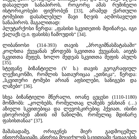
დასავლეთ სანაპიროს, როგორც ამას რუმინელი
ისტორიკოსები ფიქრობენ [33], არამედ ქართული
ტომებით დასახლებულ შავი ზღვის აღმოსავლეთ
სანაპიროს. მაგალითად:
პლუტარქოსი წერდა: „ფასისი სკვითეთის მდინარეა, იგი
ქალაქს (ე.ი. ფასისს) ჩამოუდის“ [34].
ლიბანიოსი (314-393) თავის „პროგიმნასმატასაში“
კოლხთა ქვეყანას უწოდებს სკვითთა ქვეყანას, აიეტს
სკვითთა მეფეს, ხოლო მედეას სკვითთა მეფის ასულს
[35].
სტეფანე ბიზანტიელი (V ს.) თავის გეოგრაფიულ
ლექსიკონში, რომლის სათაურიცაა „ეთნიკა“, წერდა:
„სკვითური ტომები არიან აფსილები, სანიგები და
ლაზები“ [36].
სხვა ბიზანტიელი მწერალი, იოანე ცეცესი (1110-1180)
მოწმობს: „კოლხებს, რომელთაც ლაზებს ეძახიან (…)
აზიელი სკვითებიცა და ლევოსკირებიც ჰქვიათ, ისინი
ცხოვრობენ აზიის იმ ნაწილში, რომელიც მდინარე
ფასისთანაა“ [37].
მაშასადამე, ორიგენეს მიერ გადმოცემულ
ინფორმაციაში, ანდრია მოციქულის სკვითიაში ქადაგების