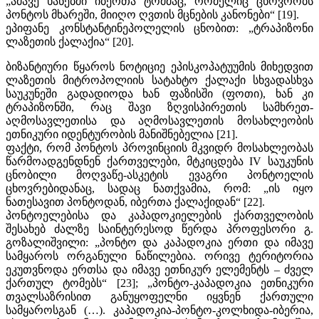
„ამავე ხანებში იბერთა ტომმაც, რომელიც ცხოვრობს
პონტოს მხარეში, მიიღო ღვთის მცნების კანონები“ [19].
ეპიფანე კონსტანტინეპოლელის ცნობით: „ტრაპიზონი
ლაზეთის ქალაქია“ [20].
ბიზანტიური წყაროს ნოტიციე ეპისკოპატუუმის მიხედვით
ლაზეთის მიტროპოლიის სატახტო ქალაქი სხვადასხვა
საუკუნეში გადადიოდა ხან ფაზისში (ფოთი), ხან კი
ტრაპიზონში, რაც შავი ზღვისპირეთის სამხრეთ-
აღმოსავლეთისა და აღმოსავლეთის მოსახლეობის
ეთნიკური იდენტურობის მანიშნებელია [21].
ფაქტი, რომ პონტოს პროვინციის მკვიდრ მოსახლეობას
წარმოადგენდნენ ქართველები, მტკიცდება IV საუკუნის
ცნობილი მოღვაწე-ასკეტის ევაგრი პონტოელის
ცხოვრებიდანაც, სადაც ნათქვამია, რომ: „ის იყო
ნათესავით პონტოდან, იბერთა ქალაქიდან“ [22].
პონტოელებისა და კაპადოკიელების ქართველობის
შესახებ ძალზე საინტერესოდ წერდა პროფესორი გ.
გოზალიშვილი: „პონტო და კაპადოკია ერთი და იმავე
სამყაროს ორგანული ნაწილებია. ორივე ტერიტორია
ეკუთვნოდა ერთსა და იმავე ეთნიკურ ელემენტს – ძველ
ქართულ ტომებს“ [23]; „პონტო-კაპადოკია ეთნიკური
თვალსაზრისით განუყოფელნი იყვნენ ქართული
სამყაროსგან (…). კაპადოკია-პონტო-კოლხიდა-იბერია,