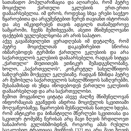
სათანადო პოპულარიზაცია და აღიარება, რომ პეტრე
მოციქული ქართული ეკლესიის ერთ-ერთი
დამაარსებელია. იმ დროს, როდესაც სხვა ერები საეჭვო
წყაროებითა და არგუმენტებით წერენ თავიანთ ისტორიას
და ასე იმკვიდრებენ თავის ადგილს თანამედროვე
სამყაროში, ჩვენს შემთხვევაში, ასეთი მნიშვნელოვანი
ფაქტების უგულებელსყობა არ არის საპატიო.
აქვე გავამახვილებთ ყურადღებას იმ დეტალზე, რომ
პეტრე მოციქულთან დაკავშირებით სწორია
იხმარებოდეს ტერმინი ქართული ეკლესიის და არა
საქართველოს ეკლესიის დამაარსებელი, რადგან სიტყვა
„ქართული“ მიუთითებს ეთნიკურ შემადგენლობაზე,
ხოლო, „საქართველოს“, კონკრეტულ სახელმწიფოს
საზღვრებში მოქცეულ ეკლესიაზე. რადგან წმინდა პეტრე
არ შემოსულა საქართველოს სახელმწიფოს საზღვრებში,
შესაბამისად ის უნდა იწოდებოდეს ქართული ეკლესიის
დამაარსებლად და არა საქართველოსი.
ზემოთ მოყვანილი ციტატა ასევე ძალზე მნიშვნელოვან
ინფორმაციას გვაწვდის ანდრია მოციქულის სკვითიაში
მოღვაწეობაზეც. წყაროების შესწავლისას ნათელი ხდება,
რომ ანტიკური და ბიზანტიელი მწერლები სკვითიასა და
სკვითურ ტომებზე წერისას არც შავი ზღვის ჩრდილოეთ
სანაპიროს გულისხმობდნენ, როგორც ამას რუსული
საეკლესიო ტრადიცია მიიჩნევს [32] და არც შავი ზღვის