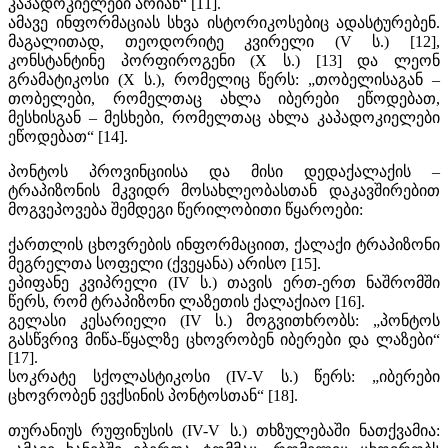
კაპადოკიელები არიან“ [11].
ამავე ინფორმაციას სხვა ისტორიკოსებიც ადასტურებენ.
მაგალითად, თეოდორიტე კვირელი (V ს.) [12],
კონსტანტინე პორფიროგენი (X ს.) [13] და ლეონ
გრამატიკოსი (X ს.), რომელიც წერს: „თობელისაგან –
თობელები, რომელთაც ახლა იბერები ეწოდებათ,
მესხისგან – მესხები, რომელთაც ახლა კაპადოკიელები
ეწოდებათ“ [14].
პონტოს პროვინციისა და მისი დედაქალაქის –
ტრაპიზონის მკვიდრ მოსახლეობასთან დაკავშირებით
მოგვეპოვება შემდეგი წერილობითი წყაროები:
ქართლის ცხოვრების ინფორმაციით, ქალაქი ტრაპიზონი
მეგრელთა სოფელი (ქვეყანა) არისო [15].
ეპიფანე კვიპრელი (IV ს.) თავის ერთ-ერთ ნაშრომში
წერს, რომ ტრაპიზონი ლაზეთის ქალაქიაო [16].
გელასი კესარიელი (IV ს.) მოგვითხრობს: „პონტოს
გასწვრივ მიწა-წყალზე ცხოვრობენ იბერები და ლაზები“
[17].
სოკრატე სქოლასტიკოსი (IV-V ს.) წერს: „იბერები
ცხოვრობენ ევქსინის პონტოსთან“ [18].
თურანიუს რუფინუსის (IV-V ს.) თხზულებაში ნათქვამია: