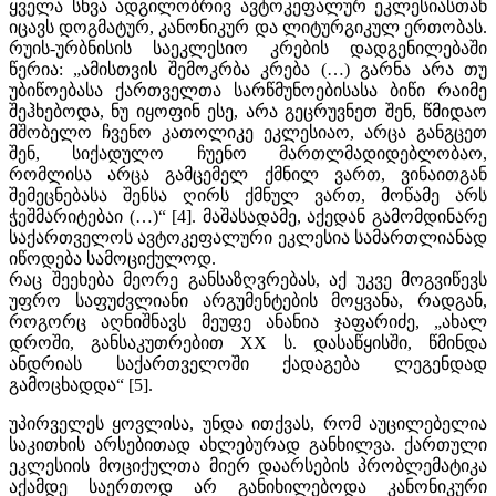
ყველა სხვა ადგილობრივ ავტოკეფალურ ეკლესიასთან
იცავს დოგმატურ, კანონიკურ და ლიტურგიკულ ერთობას.
რუის-ურბნისის საეკლესიო კრების დადგენილებაში
წერია: „ამისთვის შემოკრბა კრება (…) გარნა არა თუ
უბიწოებასა ქართველთა სარწმუნოებისასა ბიწი რაიმე
შეჰხებოდა, ნუ იყოფინ ესე, არა გეცრუვნეთ შენ, წმიდაო
მშობელო ჩვენო კათოლიკე ეკლესიაო, არცა განგცეთ
შენ, სიქადულო ჩუენო მართლმადიდებლობაო,
რომლისა არცა გამცემელ ქმნილ ვართ, ვინაითგან
შემეცნებასა შენსა ღირს ქმნულ ვართ, მოწამე არს
ჭეშმარიტებაი (…)“ [4]. მაშასადამე, აქედან გამომდინარე
საქართველოს ავტოკეფალური ეკლესია სამართლიანად
იწოდება სამოციქულოდ.
რაც შეეხება მეორე განსაზღვრებას, აქ უკვე მოგვიწევს
უფრო საფუძვლიანი არგუმენტების მოყვანა, რადგან,
როგორც აღნიშნავს მეუფე ანანია ჯაფარიძე, „ახალ
დროში, განსაკუთრებით XX ს. დასაწყისში, წმინდა
ანდრიას საქართველოში ქადაგება ლეგენდად
გამოცხადდა“ [5].
უპირველეს ყოვლისა, უნდა ითქვას, რომ აუცილებელია
საკითხის არსებითად ახლებურად განხილვა. ქართული
ეკლესიის მოციქულთა მიერ დაარსების პრობლემატიკა
აქამდე საერთოდ არ განიხილებოდა კანონიკური