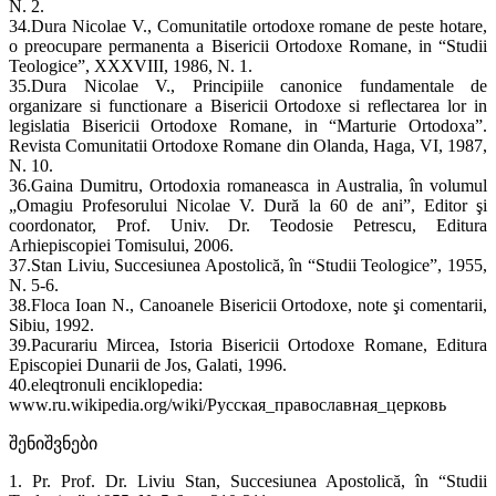
N. 2.
34.Dura Nicolae V., Comunitatile ortodoxe romane de peste hotare,
o preocupare permanenta a Bisericii Ortodoxe Romane, in “Studii
Teologice”, XXXVIII, 1986, N. 1.
35.Dura Nicolae V., Principiile canonice fundamentale de
organizare si functionare a Bisericii Ortodoxe si reflectarea lor in
legislatia Bisericii Ortodoxe Romane, in “Marturie Ortodoxa”.
Revista Comunitatii Ortodoxe Romane din Olanda, Haga, VI, 1987,
N. 10.
36.Gaina Dumitru, Ortodoxia romaneasca in Australia, în volumul
„Omagiu Profesorului Nicolae V. Dură la 60 de ani”, Editor şi
coordonator, Prof. Univ. Dr. Teodosie Petrescu, Editura
Arhiepiscopiei Tomisului, 2006.
37.Stan Liviu, Succesiunea Apostolică, în “Studii Teologice”, 1955,
N. 5-6.
38.Floca Ioan N., Canoanele Bisericii Ortodoxe, note şi comentarii,
Sibiu, 1992.
39.Pacurariu Mircea, Istoria Bisericii Ortodoxe Romane, Editura
Episcopiei Dunarii de Jos, Galati, 1996.
40.eleqtronuli enciklopedia:
www.ru.wikipedia.org/wiki/Русская_православная_церковь
შენიშვნები
1. Pr. Prof. Dr. Liviu Stan, Succesiunea Apostolică, în “Studii