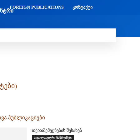
FOREIGN PUBLICATIONS
ᲙᲝᲜᲢᲐᲥᲢᲘ
ᲔᲜᲢᲠᲘ
Ი
ᲛᲔᲓᲘᲐᲗᲔᲙᲐ
ᲡᲮᲕᲐᲓᲐᲡᲮᲕᲐ
ᲡᲮᲕᲐ
ტები)
ხვა პუბლიკაციები
თვითშემეცნების შესახებ
თეოლოგიური ნაშრომები