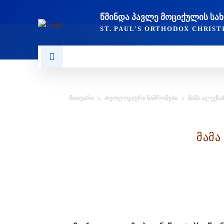
ᲬᲛᲘᲜᲓᲐ ᲞᲐᲕᲚᲔ ᲛᲝᲪᲘᲥᲣᲚᲘᲡ Ს
ST. PAUL'S ORTHODOX CHRIS
ᲞᲣᲑᲚᲘᲙᲐᲪᲘᲔᲑᲘ
ᲥᲠᲘᲡᲢᲘᲐᲜᲝᲑᲐ ᲓᲐ ᲗᲐᲜᲐᲛ
მთავარი
თეოლოგიური ნაშრომები
მამა ალექსა
მამა