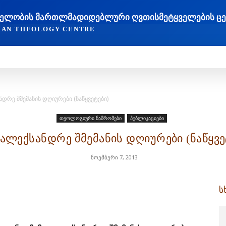
ᲐᲮᲔᲚᲝᲑᲘᲡ ᲛᲐᲠᲗᲚᲛᲐᲓᲘᲓᲔᲑᲚᲣᲠᲘ ᲦᲕᲗᲘᲡᲛᲔᲢᲧᲕᲔᲚᲔᲑᲘᲡ Ც
TIAN THEOLOGY CENTRE
ᲔᲓᲠᲝᲕᲔᲝᲑᲐ
ᲛᲔᲪᲜᲘᲔᲠᲔᲑᲐ ᲓᲐ ᲠᲔᲚᲘᲒᲘᲐ
ᲗᲔᲝᲚᲝᲒᲘᲣᲠᲘ ᲜᲐᲨᲠᲝᲛᲔᲑ
ნდრე შმემანის დღიურები (ნაწყვეტები)
თეოლოგიური ნაშრომები
პუბლიკაციები
 ალექსანდრე შმემანის დღიურები (ნაწყვე
ნოემბერი 7, 2013
ს