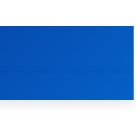
FOREIGN PUBLICATIONS
ᲙᲝᲜᲢᲐᲥᲢᲘ
ᲗᲔᲝᲚᲝᲒᲘᲣᲠᲘ ᲜᲐᲨᲠᲝᲛᲔᲑᲘ
ᲛᲔᲓᲘᲐᲗᲔᲙᲐ
ᲡᲮᲕᲐᲓᲐᲡᲮᲕᲐ
ᲡᲮᲕᲐ