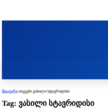
ᲬᲛᲘᲜᲓᲐ ᲞᲐᲕᲚᲔ ᲛᲝᲪᲘᲥᲣᲚᲘᲡ ᲡᲐᲮᲔᲚᲝᲑᲘ
ST. PAUL'S ORTHODOX CHRISTIAN TH
ᲞᲣᲑᲚᲘᲙᲐᲪᲘᲔᲑᲘ
მთავარი
თეგები
ვასილი სტავრიდისი
Tag: ვასილი სტავრიდისი