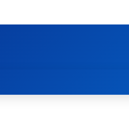
Ს ᲛᲐᲠᲗᲚᲛᲐᲓᲘᲓᲔᲑᲚᲣᲠᲘ ᲦᲕᲗᲘᲡᲛᲔᲢᲧᲕᲔᲚᲔᲑᲘᲡ ᲪᲔᲜᲢᲠᲘ
EOLOGY CENTRE
ᲥᲠᲘᲡᲢᲘᲐᲜᲝᲑᲐ ᲓᲐ ᲗᲐᲜᲐᲛᲔᲓᲠᲝᲕᲔᲝᲑᲐ
ᲛᲔᲪᲜᲘᲔᲠᲔᲑᲐ ᲓᲐ ᲠᲔᲚᲘᲒᲘᲐ