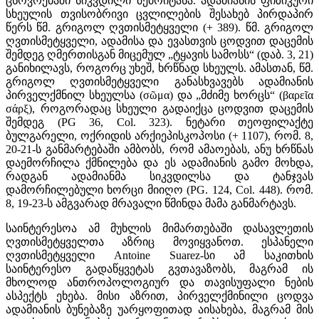
ცხოვრებაში სიკვდილი შემოიტანა. ადამიანის ფიზიკური
სხეულის თვისობრივი ცვლილების შესახებ პირდაპირ
წერს წმ. გრიგოლ ღვთისმეტყველი (+ 389). წმ. გრიგოლ
ღვთისმეტყველი, ადამისა და ევასთვის ცოდვით დაცემის
შემდეგ ღმერთისგან მიცემულ „ტყავის სამოსს“ (დაბ. 3, 21)
განიხილავს, როგორც უხეშ, ხრწნად სხეულს. ამასთან, წმ.
გრიგოლ ღვთისმეტყველი განასხვავებს ადამიანის
პირველქმნილ სხეულსა (σῶμα) და „მძიმე ხორცს“ (βαρεῖα
σάρξ), როგორადაც სხეული გადაიქცა ცოდვით დაცემის
შემდეგ (РG 36, Col. 323). ნეტარი თეოფილაქტე
ბულგარელი, ოქრიდის არქიეპისკოპოსი (+ 1107), რომ. 8,
20-21-ს განმარტებაში ამბობს, რომ ამაოებას, ანუ ხრწნას
დაემორჩილა ქმნილება და ეს ადამიანის გამო მოხდა,
რადგან ადამიანმა სიკვდილსა და ტანჯვას
დამორჩილებული ხორცი მიიღო (PG. 124, Col. 448). რომ.
8, 19-23-ს ამგვარად მრავალი წმინდა მამა განმარტავს.
საინტერესოა ამ მუხლის მიმართებაში დასავლეთის
ღვთისმეტყველთა აზრიც მოვიყვანოთ. ესპანელი
ღვთისმეტყველი Antoine Suarez-სი ამ საკითხის
საინტერესო გადაწყვეტას გვთავაზობს, მაგრამ ის
მხოლოდ ანთროპოლოგიურ და თავისუფალი ნების
ასპექტს ეხება. მისი აზრით, პირველქმინილი ცოდვა
ადამიანის ბუნებაზე უარყოფითად აისახება, მაგრამ მის