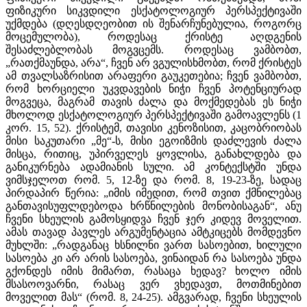
ფიზიკური სიკვდილი ესქატოლოგიურ პერსპექტივაში
უქმდება (დღესდღეობით ის შენარჩუნებულია, როგორც
მოცემულობა), როდესაც ქრისტე აღდგენის
შესაძლებლობას მოგვცემს. როდესაც ვამბობთ,
„რათქმაუნდა, არა“, ჩვენ არ ვგულისხმობთ, რომ ქრისტეს
ამ თვალსაზრისით არაფერი გაუკეთებია; ჩვენ ვამბობთ,
რომ ხორციელი უკვდავების ნიჭი ჩვენ პოტენციურად
მოგვეცა, მაგრამ თავის ძალა და მოქმედებას ეს ნიჭი
მხოლოდ ესქატოლოგიურ პერსპექტივაში გამოავლენს (1
კორ. 15, 52). ქრისტემ, თავისი კენოზისით, კაცობრიობას
მისი საკუთარი „მე“-ს, მისი ეგოიზმის დაძლევის ძალა
მისცა, რითიც, უპირველეს ყოვლისა, განახლდება და
განიკურნება ადამიანის სული. ამ კონტექსტში უნდა
ვიმსჯელოთ რომ. 5, 12-ზე და რომ. 8, 19-23-ზე, სადაც
პირდაპირ წერია: „იმის იმედით, რომ თვით ქმნილებაც
განთავისუფლდებოდა ხრწნილების მონობისაგან“, ანუ
ჩვენი სხეულის გამოსყიდვა ჩვენ ჯერ კიდევ მოველით.
ამას თავად პავლეს არგუმენტაცია ამტკიცებს მომდევნო
მუხლში: „რადგანაც ხსნილნი ვართ სასოებით, ხილული
სასოება კი არ არის სასოება, ვინაიდან რა სასოება უნდა
გქონდეს იმის მიმართ, რასაცა ხედავ? ხოლო იმის
მსასოოვარნი, რასაც ვერ ვხედავთ, მოთმინებით
მოველით მას“ (რომ. 8, 24-25). ამგვარად, ჩვენი სხეულის