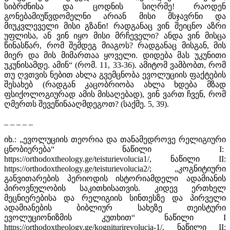
სიბრძნისა და ცოდნის სიღრმე! რაოდენ
გონებამიუწვდომელნი არიან მისი მსჯავრნი და
მიუკვლეველი მისი გზანი! რადგანაც ვინ შეიცნო აზრი
უფლისა, ან ვინ იყო მისი მრჩეველი? ანდა ვინ მისცა
წინასწარ, რომ შემდეგ მიაგოს? რადგანაც მისგან, მის
მიერ და მის მიმართაა ყოველი. დიდება მას უკუნითი
უკუნისამდე. ამინ“ (რომ. 11, 33-36). ამიტომ ვამბობთ, რომ
თუ ღვთვის ნებით ახლა გვემცნობა ევოლუციის ფაქტების
შესახებ (რადგან კაცობრიობა ახლა ხდება მზად
ფსიქოლოგიურად ამის მისაღებად), ვინ ვართ ჩვენ, რომ
ღმერთს შევეწინააღმდეგოთ? (საქმე. 5, 39).
­_ _ _ _ _
იხ.: „ევოლუციის თეორია და თანამედროვე რელიგიური
ცნობიერება“ ნაწილი I:
https://orthodoxtheology.ge/teisturievolucia1/, ნაწილი II:
https://orthodoxtheology.ge/teisturievolucia2/; „კოგნიტიური
განვითარების პერიოდის ისტორიამდელი ადამიანის
პიროვნულობის საკითხისათვის. კიდევ ერთხელ
მეცნიერებისა და რელიგიის სინთესზე და პირველი
ადამიანების ბიბლიურ სახეზე თეისტური
ევოლუციონიზმის კუთხით“ ნაწილი I
https://orthodoxtheology.ge/kogniturirevolucia-1/, ნაწილი II: