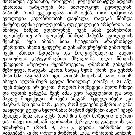
მორწმუნე ადამიანი, რომელიც კრეაციონისტულ იდეებს
ემხრობა, უარყოფენ რა ბიოლოგიურ ევოლუციას,
ამბობს, რომ უგუნურებაა იმის თქმა, რომ ღმერთმა
ევოლუცია კაცობრიობას დაუმალა, რადგან წმინდა
მამებიც დუმან ევოლუციაზე; თუ ევოლუცია არსებობს, ე.ი.
წმინდა მამები ცდებოდნენ. ჩვენ ამას ვპასუხობთ:
იცოდნენ თუ არ იცოდნენ წმინდა მამებმა ევოლუციის
შესახებ, ჩვენ ამაზე წინა სტატიებში არაერთხელ
ვწერდით. ასეთი უკიდურესი განსაზღვრებების გამოთქმა,
ჩვენი აზრით მცდარია და მოუფიქრებელია. ასეთი
უკიდურესი კატეგორიებით მსჯელობა სული წმიდის
ქმედების არეალის შევიწროვებაა, ღმერთის განგების
შეზღუდვა, რადგან: „ქარი, სადაც სურს, ქრის, და გესმის
მისი ხმა, მაგრამ არ იცი, საიდან მოდის ან საით მიდის;
ასევეა სულის მიერ ყველა შობილიც“ (იოანე. 3, 8). ანუ,
ჩვენ ზუსტად არ ვიცით, როგორ მოქმედებს სული წმიდა
და ღვთის განგება. ჩვენ ამას ვერ ჩავწვდებით და არც
პავლე მოციქული იწონებს ამგვარ მცდელობებს: „კი
მაგრამ, შენ ვინა ხარ, კაცო, რომ ედავები ღმერთს? განა
ნახელავი ეტყვის ხელოსანს: რატომ შემქმენი ასეო? იქნებ
მეთუნეს ნება არა აქვს, რომ მის მიერ მოზელილი ერთი
და იმავე თიხისგან ძვირფასი ჭურჭელიც გააკეთოს და
უფასურიც?“ (რომ. 9, 20-21). ღვთის სიბრძნესა და
განგებაზე კი მოციქული მოწმობს: „ეჰა, ღმერთის სიუხვის,