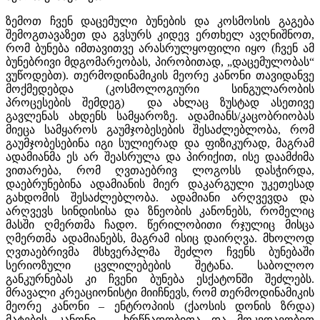
ზემოთ ჩვენ დაცემული ბუნების და კოსმოსის გაგება
შემოგთავაზეთ და გვსურს კიდევ ერთხელ ავღნიშნოთ,
რომ ბუნება იმთავითვე არასრულყოფილი იყო (ჩვენ ამ
ბუნებრივი მდგომარეობას, პირობითად, „დაცემულობას“
ვუწოდებთ). თერმოდინამიკის მეორე კანონი თავიდანვე
მოქმედებდა (კოსმოლოგიური სინგულარობის
პროცესების შემდეგ) და ახლაც ზუსტად ასეთივე
გავლენას ახდენს სამყაროზე. ადამიანს/კაცობრიობას
მიეცა სამყაროს გაუმჯობესების შესაძლებლობა, რომ
გაუმჯობესებინა იგი სულიერად და ფიზიკურად, მაგრამ
ადამიანმა ეს არ შეასრულა და პირიქით, ისე დაამძიმა
ვითარება, რომ ღვთაებრივ ლოგოსს დასჭირდა,
დაებრუნებინა ადამიანის მიერ დაკარგული უკეთესად
გახდომის შესაძლებლობა. ადამიანი არღვევდა და
არღვევს სინდისისა და ზნეობის კანონებს, რომელიც
მასში ღმერთმა ჩადო. წერილობითი რჯულიც მისცა
ღმერთმა ადამიანებს, მაგრამ ისიც დაირღვა. მხოლოდ
ღვთაებრივმა მსხვერპლმა შეძლო ჩვენს ბუნებაში
სერიოზული ცვლილებების შეტანა. საბოლოო
განკურნებას კი ჩვენი ბუნება ესქატონში შეძლებს.
მრავალი კრეაციონისტი მიიჩნევს, რომ თერმოდინამიკის
მეორე კანონი – ენტროპიის (ქაოსის დონის ზრდა)
მატების კანონი – ხრწნადობითა და მოკვდავობით