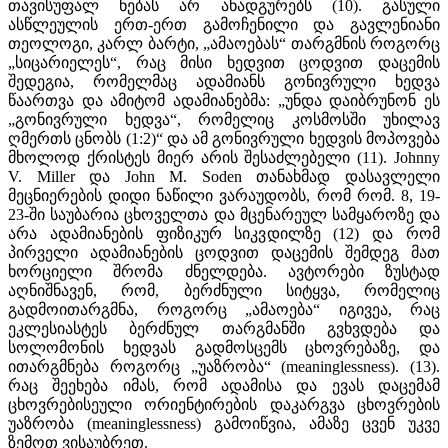
თავისუფალ ნებას არ ანადგურებს (10). გასული
ასწლეულის ერთ-ერთ გამოჩენილი და გავლენიანი
თეოლოგი, კარლ ბარტი, „ამაოებას“ თარგმნის როგორც
„სიცარიელეს“, რაც მისი ხედვით ცოდვით დაცემის
შედეგია, რომელმაც ადამიანს გონივრული ხედვა
წაართვა და ამიტომ ადამიანებმა: „უნდა დაიბრუნონ ეს
„გონივრული ხედვა“, რომელიც კოსმოსში უხილავ
ღმერთს ცნობს (1:2)“ და ამ გონივრული ხედვის მოპოვება
მხოლოდ ქრისტეს მიერ არის შესაძლებელი (11). Johnny
V. Miller და John M. Soden თანახმად დასავლელი
მეცნიერების დიდი ნაწილი ვარაუდობს, რომ რომ. 8, 19-
23-ში საუბარია ცხოველთა და მცენარეულ სამყაროზე და
არა ადამიანების ფიზიკურ სიკვდილზე (12) და რომ
პირველი ადამიანების ცოდვით დაცემის შემდეგ მათ
ხორციელი შრომა ძნელდება. ავტორები ზუსტად
აღნიშნავენ, რომ, ბერძნული სიტყვა, რომელიც
გადმოითარგმნა, როგორც „ამაოება“ იგივეა, რაც
ეკლესიასტეს ბერძნულ თარგმანში გვხვდება და
სოლომონის ხედვას გადმოსცემს ცხოვრებაზე, და
ითარგმნება როგორც „უაზრობა“ (meaninglessness). (13).
რაც შეეხება იმას, რომ ადამისა და ევას დაცემამ
ცხოვრებისეული ორიენტირების დაკარგვა ცხოვრების
უაზრობა (meaninglessness) გამოიწვია, ამაზე ცვენ უკვე
ზემოთ ვისაუბრეთ.