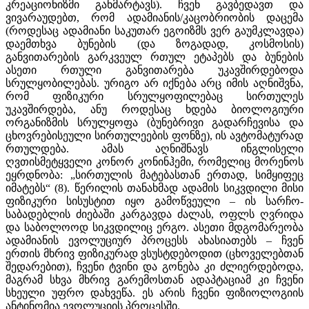
კრეაციონიზმი განმარტავს). ჩვენ გავბედავთ და
ვივარაუდებთ, რომ ადამიანის/კაცობრიობის დაცემა
(როდესაც ადამიანი საკუთარ ეგოიზმს ვერ გაუმკლავდა)
დაემთხვა ბუნების (და ზოგადად, კოსმოსის)
განვითარების გარკვეულ რთულ ეტაპებს და ბუნების
ასეთი რთული განვითარება უკავშირდებოდა
სრულყობილებას. ურიგო არ იქნება არც იმის აღნიშვნა,
რომ ფიზიკური სრულყოფილებაც სირთულეს
უკავშირდება, ანუ როდესაც ხდება ბიოლოგიური
ორგანიზმის სრულყოფა (ბუნებრივი გადარჩევისა და
ცხოვრებისეული სირთულეების ფონზე), ის ავტომატურად
რთულდება. ამას აღნიშნავს ინგლისელი
ღვთისმეტყველი კონორ კონინჰემი, რომელიც მორენოს
ეყრდნობა: „სირთულის მატებასთან ერთად, სიმყიფეც
იმატებს“ (8). წერილის თანახმად ადამის სიკვდილი მისი
ფიზიკური სისუსტით იყო გამოწვეული – ის სარჩო-
საბადებლის ძიებაში კარგავდა ძალას, ოფლს ღვრიდა
და საბოლოოდ სიკვდილიც ერგო. ასეთი მდგომარეობა
ადამიანის ევოლუციურ პროცესს ახასიათებს – ჩვენ
ერთის მხრივ ფიზიკურად ვსუსტდებოდით (ცხოველებთან
შედარებით), ჩვენი ტვინი და გონება კი ძლიერდებოდა,
მაგრამ სხვა მხრივ გარემოსთან ადაპტაციამ კი ჩვენი
სხეული უფრო დახვეწა. ეს არის ჩვენი ფიზიოლოგიის
ანტინომია ევოლუციის პროცესში.