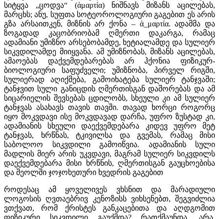
სიტყვა „ცოდვა“ (ἁμαρτία) ნიშნავს მიზანს აცილებას,
მარცხს; ანუ, სუფთა სოტეოროლოგიური გაგებით ეს არის
გზა არსაითკენ, მიზნის არ ქონა – ἁ_μαρτία. ადამმა და
ზოგადად კაცობრიობამ ღმერთი დაკარგა, რამაც
ადამიანი უმიზნო არსებობამდე, ხეტიალამდე და სულიერ
სიკვდილამდე მიიყვანა. ამ უმიზნობას, მიზანს აცილებას,
ამაოებას დაქვემდებარებას არ ჰქონია ფიზიკურ-
ბიოლოგიური საფუძველი; უმიზნობა, პირველ რიგში,
სულიერად აღიქმება, გამოიხატება სულიერ ტანჯვაში;
ტანჯვით სული განიცდის ღმერთისგან დაშორებას და ამ
სიცარიელის შევსებას ცდილობს, სხეული კი ამ სულიერ
ტანჯვას ასახავს თავის თავში. თავად ხორცი როგორც
იყო მოკვდავი ისე მოკვდავად დარჩა, უფრო ზუსტად კი,
ადამიანის სხეული დაექვემდებარა კიდევ უფრო მეტ
ტანჯვას, ხრწნას, ტკივილსა და გვემას, რამაც მისი
საბოლოო სიკვდილი გამოიწვია. ადამიანის სული
მადლის მიერ არის უკვდავი, მაგრამ სულიერ სიკვდილს
დაექვემდებარა მისი ხრწნის, ღმერთისგან გაუცხოებისა
და შეოლში ჯოჯოხეთური ხვედრის გაგებით
როდესაც ამ ყოველივეს ვხსნით და მარადიული
ლოგოსის ღვთაებრივ კენოზისს ვიხსენებთ, შეგვიძლია
ვთქვათ, რომ ქრისტეს განკაცებითა და აღდგომით
ფიზიკური სიკვდილი გაუქმდა? რათქმაუნდა, არა.