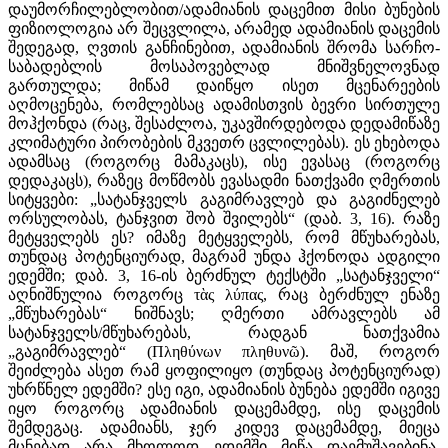
დაუმორჩილებლობით/ადამიანის დაცემით მისი ბუნების
ფიზიოლოგია არ შეცვლილა, არამედ ადამიანის დაცემის
შედეგად, ღვთის განჩინებით, ადამიანის შრომა სარჩო-
საბადებლის მოსაპოვებლად მნიშვნელოვნად
გართულდა; მიწამ დაიწყო ისეთ მცენარეების
აღმოცენება, რომლებსაც ადამისთვის ბევრი სირთულე
მოჰქონდა (რაც, შესაძლოა, უკავშირდებოდა დედამიწაზე
კლიმატური პირობების მკვეთრ ცვლილებას). ეს ეხებოდა
ადამსაც (როგორც მამაკაცს), ისე ევასაც (როგორც
დედაკაცს), რაზეც მოწმობს ევასადმი ნათქვამი ღმერთის
სიტყვები: „სატანჯველს გაგიმრავლებ და გაგიძნელებ
ორსულობას, ტანჯვით შობ შვილებს“ (დაბ. 3, 16). რაზე
მეტყველებს ეს? იმაზე მეტყველებს, რომ მწუხარებას,
თუნდაც პოტენციურად, მაგრამ უნდა ჰქონოდა ადგილი
ედემში; დაბ. 3, 16-ის ბერძნულ ტექსტში „სატანჯველი“
აღნიშნულია როგორც τὰς λύπας, რაც ბერძნულ ენაზე
„მწუხარებას“ ნიშნავს; ღმერთი ამრავლებს ამ
სატანჯველს/მწუხარებას, რადგან ნათქვამია
„გაგიმრავლებ“ (Πληθύνων πληθυνῶ). მაშ, როგორ
შეიძლება ასეთ რამ ყოფილიყო (თუნდაც პოტენციურად)
უხრწნელ ედემში? ესე იგი, ადამიანის ბუნება ედემში იგივე
იყო როგორც ადამიანის დაცემამდე, ისე დაცემის
შემდეგაც. ადამიანს, ჯერ კიდევ დაცემამდე, მიეცა
მცნებად არა მხოლოდ ედემში მიწა დაემუშავებინა,