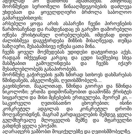
ადვილად არ დათმობს ადამიანებს. ამიტომაც
მორწმუნეთ სერიოზული წინააღმდეგობების დაძლევა
უხდებათ და ყოველდღიური ბრძოლა საბოლოო
გამარჯვებისთვის;
არსებული ყოფა არის ასპარეზი ჩვენი პიროვნების
წარმოსაჩენად და რამდენადაც ეს გარემო დაშორებული
იქნება ქრისტიანულ ღირებულებებს, იმდენად დიდი
ძალისხმევა დაგვჭირდება მიზნის მისაღწევად, თუმცა
საზღაური, შესაბამისივე იქნება ცათა შინა.
ჩვენს ყოველ მოქმედებას უდიდესი დატვირთვა აქვს,
რადგან იმქვეყნად კარგიც და ცუდი საქმეებიც სხვა
მასშტაბით გამოვლინდება და ჩვენს იქაურ
შესაძლებლობებს განაპირობებს.
მორწმუნე გაჭირვების ჟამს ხშირად სთხოვს დახმარებას
წმინდანებს, ანგელოზებს, ღვთისმშობელს…
გავიხსენოთ, მაგალითად, წმინდა გიორგი და წმინდა
ნიკოლოზი; ერთმა დიდმოწამეობით დაამოწმა ქრისტეს
სიყვარული და მისი მცნებების ერთგულება, მეორემ კი, –
საკვირველი ღვთისსათნო ცხოვრებით; ისინი
კონკრეტულ ადგილას და კონკრეტულ დროში
მოღვაწეობდნენ, მაგრამ გარდაცვალების შემდეგ ყველა
გულმხურვალე მლოცველის შემწე და მფარველნი
გახდნენ ყველა ეპოქაში.
აღარაფერს ვამბობთ მოციქულებზე და ღვთისმშობელზე.