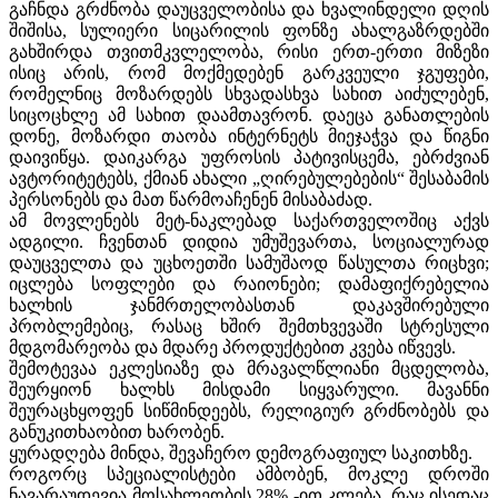
გაჩნდა გრძნობა დაუცველობისა და ხვალინდელი დღის
შიშისა, სულიერი სიცარილის ფონზე ახალგაზრდებში
გახშირდა თვითმკვლელობა, რისი ერთ-ერთი მიზეზი
ისიც არის, რომ მოქმედებენ გარკვეული ჯგუფები,
რომელნიც მოზარდებს სხვადასხვა სახით აიძულებენ,
სიცოცხლე ამ სახით დაამთავრონ. დაეცა განათლების
დონე, მოზარდი თაობა ინტერნეტს მიეჯაჭვა და წიგნი
დაივიწყა. დაიკარგა უფროსის პატივისცემა, ებრძვიან
ავტორიტეტებს, ქმიან ახალი „ღირებულებების“ შესაბამის
პერსონებს და მათ წარმოაჩენენ მისაბაძად.
ამ მოვლენებს მეტ-ნაკლებად საქართველოშიც აქვს
ადგილი. ჩვენთან დიდია უმუშევართა, სოციალურად
დაუცველთა და უცხოეთში სამუშაოდ წასულთა რიცხვი;
იცლება სოფლები და რაიონები; დამაფიქრებელია
ხალხის ჯანმრთელობასთან დაკავშირებული
პრობლემებიც, რასაც ხშირ შემთხვევაში სტრესული
მდგომარეობა და მდარე პროდუქტებით კვება იწვევს.
შემოტევაა ეკლესიაზე და მრავალწლიანი მცდელობა,
შეურყიონ ხალხს მისდამი სიყვარული. მავანნი
შეურაცხყოფენ სიწმინდეებს, რელიგიურ გრძნობებს და
განუკითხაობით ხარობენ.
ყურადღება მინდა, შევაჩერო დემოგრაფიულ საკითხზე.
როგორც სპეციალისტები ამბობენ, მოკლე დროში
ნავარაუდევია მოსახლეობის 28% -ით კლება, რაც ისედაც