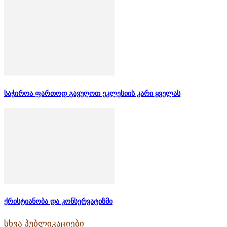
საჭიროა ფართოდ გავუღოთ ეკლესიის კარი ყველას
ქრისტიანობა და კონსერვატიზმი
სხვა პუბლიკაციები