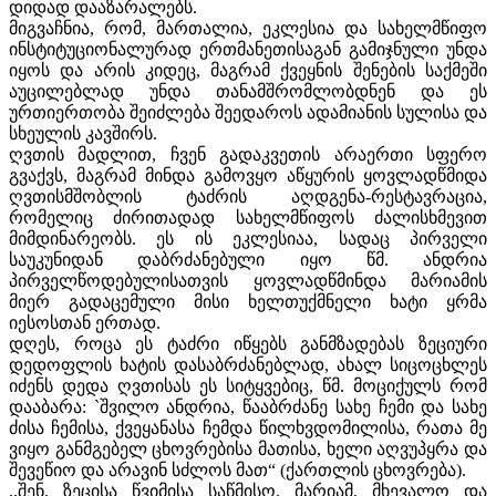
დიდად დააზარალებს.
მიგვაჩნია, რომ, მართალია, ეკლესია და სახელმწიფო
ინსტიტუციონალურად ერთმანეთისაგან გამიჯნული უნდა
იყოს და არის კიდეც, მაგრამ ქვეყნის შენების საქმეში
აუცილებლად უნდა თანამშრომლობდნენ და ეს
ურთიერთობა შეიძლება შეედაროს ადამიანის სულისა და
სხეულის კავშირს.
ღვთის მადლით, ჩვენ გადაკვეთის არაერთი სფერო
გვაქვს, მაგრამ მინდა გამოვყო აწყურის ყოვლადწმიდა
ღვთისმშობლის ტაძრის აღდგენა-რესტავრაცია,
რომელიც ძირითადად სახელმწიფოს ძალისხმევით
მიმდინარეობს. ეს ის ეკლესიაა, სადაც პირველი
საუკუნიდან დაბრძანებული იყო წმ. ანდრია
პირველწოდებულისათვის ყოვლადწმინდა მარიამის
მიერ გადაცემული მისი ხელთუქმნელი ხატი ყრმა
იესოსთან ერთად.
დღეს, როცა ეს ტაძრი იწყებს განმზადებას ზეციური
დედოფლის ხატის დასაბრძანებლად, ახალ სიცოცხლეს
იძენს დედა ღვთისას ეს სიტყვებიც, წმ. მოციქულს რომ
დააბარა: `შვილო ანდრია, წააბრძანე სახე ჩემი და სახე
ძისა ჩემისა, ქვეყანასა ჩემდა წილხვდომილისა, რათა მე
ვიყო განმგებელ ცხოვრებისა მათისა, ხელი აღვუპყრა და
შევეწიო და არავინ სძლოს მათ“ (ქართლის ცხოვრება).
,,შენ, ზეცისა წვიმისა საწმისო, მარიამ, მხევალო და