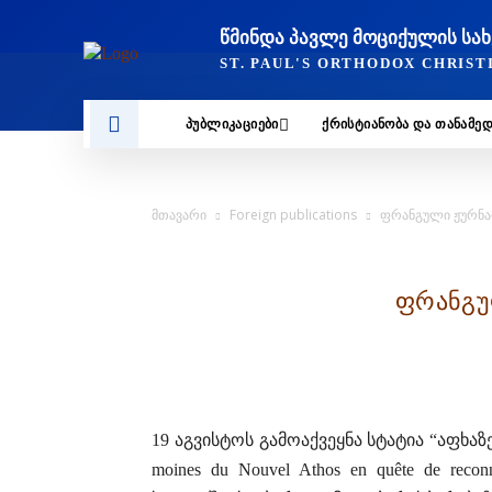
ᲬᲛᲘᲜᲓᲐ ᲞᲐᲕᲚᲔ ᲛᲝᲪᲘᲥᲣᲚᲘᲡ Ს
ST. PAUL'S ORTHODOX CHRIS
ᲞᲣᲑᲚᲘᲙᲐᲪᲘᲔᲑᲘ
ᲥᲠᲘᲡᲢᲘᲐᲜᲝᲑᲐ ᲓᲐ ᲗᲐᲜᲐᲛᲔ
მთავარი
Foreign publications
ფრანგული ჟურნალ
ფრანგუ
19 აგვისტოს გამოაქვეყნა სტატია “აფხაზე
moines du Nouvel Athos en quête de reco