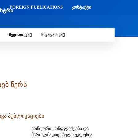
FOREIGN PUBLICATIONS
ᲙᲝᲜᲢᲐᲥᲢᲘ
ᲔᲜᲢᲠᲘ
ᲛᲔᲓᲘᲐᲗᲔᲙᲐ
ᲡᲮᲕᲐᲓᲐᲡᲮᲕᲐ
ებ წერს
ხვა პუბლიკაციები
ეთნიკური კონფლიქტები და
მართლმადიდებელი ეკლესია