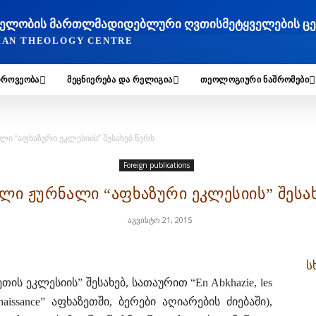
ᲐᲮᲔᲚᲝᲑᲘᲡ ᲛᲐᲠᲗᲚᲛᲐᲓᲘᲓᲔᲑᲚᲣᲠᲘ ᲦᲕᲗᲘᲡᲛᲔᲢᲧᲕᲔᲚᲔᲑᲘᲡ Ც
TIAN THEOLOGY CENTRE
ᲓᲠᲝᲕᲔᲝᲑᲐ
ᲛᲔᲪᲜᲘᲔᲠᲔᲑᲐ ᲓᲐ ᲠᲔᲚᲘᲒᲘᲐ
ᲗᲔᲝᲚᲝᲒᲘᲣᲠᲘ ᲜᲐᲨᲠᲝᲛᲔᲑᲘ
ი “აფხაზური ეკლესიის” შესახებ წერს
Foreign publications
ლი ჟურნალი “აფხაზური ეკლესიის” შესახ
აგვისტო 21, 2015
ს
თის ეკლესიის” შესახებ, სათაურით “En Abkhazie, les
nnaissance” აფხაზეთში, ბერები აღიარების ძიებაში),