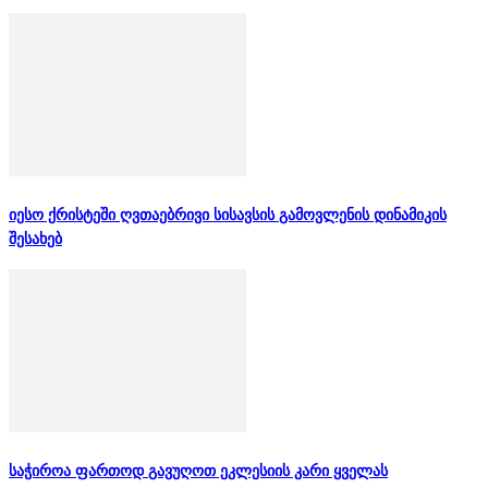
იესო ქრისტეში ღვთაებრივი სისავსის გამოვლენის დინამიკის
შესახებ
საჭიროა ფართოდ გავუღოთ ეკლესიის კარი ყველას