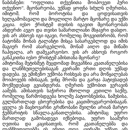
ნაბძანები: “ოფლითა თქვენითა მოიპოვეთ პური
თქვენიო”. მცონარეობა, უქმად ყოფნა სძულს ღმერთსა,
იმიტომ, რომ ბოროტისა და ცოდვისათვის
ხელგამომავალი და მოცლილი მარტო მცონარე და უქმი
კაცია. იესო ქრისტემ თვისის იგავით მცონარეობას
ანდერძი აუგო და თვისი სამართლიანი მსჯავრი დასდო.
ვის არ ახსოვს იგი იგავი, რომელიც მოგვითხრობს, რომ
ბატონმა მონას ტალანტი მისცა სასარგებლოდ და იმის
მაგიერ რომ ასარგებლოს, მონამ აიღო და მიწაში
ჩაჰფალა, არ დამეკარგოსო. ვის არ ახსოვს როგორ
განჰკითხა იესო ქრისტემ ამისთანა მცონარე?
ამიტომაც მეტისმეტ შეცდომად მიგვაჩნია კვათანელებისა
და ლანჩხუთელებისაგან კვირაში ერთი დღის უქმად
დადება. ეგ უმიზეზო უქმობა რისხვას და არა მოწყალებას
მოიპოვებს იმისაგან, ვინც შრომა და გარჯა პატივსადებ
მოქმედებად გვიანდერძა. ღმერთს უქმობით ვერავინ
აამებს. ამისათვის საჭიროა მხოლოდ კეთილი საქმე,
რომელიც წარმოსდგება ხოლმე პატიოსნებისა, ნამუსისა,
გულმართლად ცხოვრებისა და კაცთმოყვარეობისაგან.
ყველა ეს მაცხოვარნი გრძნობანი შვილნი არიან მარტო
ჭეშმარიტის სწავლა-განათლებისა. ამიტომაც უფრო
მართლად გამოსადეგი იქნებოდა, უფრო საამური
ღვთისა და კაცისათვის, რომ კვათანელებმა და
ლანჩხუთელებმა ის ერთი დღე კვირაში უქმად არ