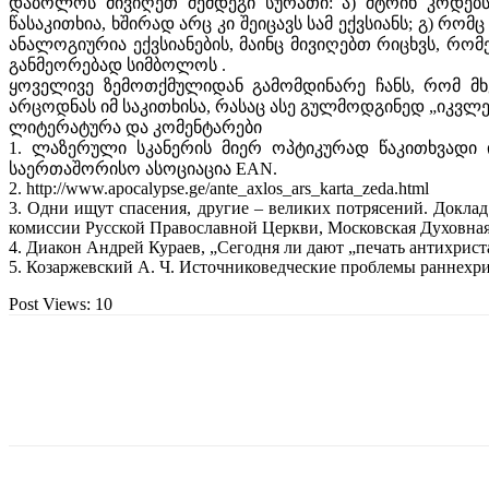
დაბოლოს მივიღეთ შემდეგი სურათი: ა) შტრიხ კოდებს 
წასაკითხია, ხშირად არც კი შეიცავს სამ ექვსიანს; გ) რო
ანალოგიურია ექვსიანების, მაინც მივიღებთ რიცხვს, რომ
განმეორებად სიმბოლოს .
ყოველივე ზემოთქმულიდან გამომდინარე ჩანს, რომ მხ
არცოდნას იმ საკითხისა, რასაც ასე გულმოდგინედ „იკვლევ
ლიტერატურა და კომენტარები
1. ლაზერული სკანერის მიერ ოპტიკურად წაკითხვადი 
საერთაშორისო ასოციაცია EAN.
2. http://www.apocalypse.ge/ante_axlos_ars_karta_zeda.html
3. Одни ищут спасения, другие – великих потрясений. Докла
комиссии Русской Православной Церкви, Московская Духовная Ака
4. Диакон Андрей Кураев, „Сегодня ли дают „печать антихрист
5. Козаржевский А. Ч. Источниковедческие проблемы раннехрис
Post Views:
10
გაზიარება