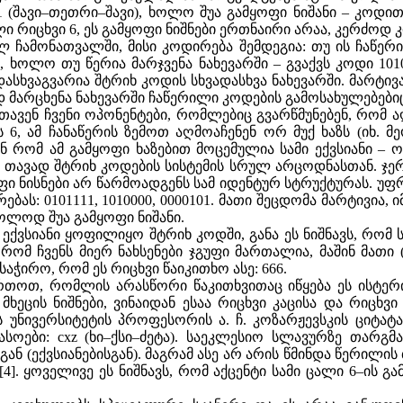
1 (შავი–თეთრი–შავი), ხოლო შუა გამყოფი ნიშანი – კოდით
 რიცხვი 6, ეს გამყოფი ნიშნები ერთნაირი არაა, კერძოდ კ
ლ ჩამონათვალში, მისი კოდირება შემდეგია: თუ ის ჩაწერ
0, ხოლო თუ წერია მარჯვენა ნახევარში – გვაქვს კოდი 101
დასხვაგვარია შტრიხ კოდის სხვადასხვა ნახევარში. მარტივ
 მარცხენა ნახევარში ჩაწერილი კოდების გამოსახულებებიც
ვენ ჩვენი ოპონენტები, რომლებიც გვარწმუნებენ, რომ ა
ს 6, ამ ჩანაწერის ზემოთ აღმოაჩენენ ორ მუქ ხაზს (იხ.
ნ რომ ამ გამყოფი ხაზებით მოცემულია სამი ექვსიანი – ო
 თავად შტრიხ კოდების სისტემის სრულ არცოდნასთან. ჯე
ნისნები არ წარმოადგენს სამ იდენტურ სტრუქტურას. უფრო
ას: 0101111, 1010000, 0000101. მათი შეცდომა მარტივია, 
ხოლოდ შუა გამყოფი ნიშანი.
 ექვსიანი ყოფილიყო შტრიხ კოდში, განა ეს ნიშნავს, რომ
 რომ ჩვენს მიერ ნახსენები ჯგუფი მართალია, მაშინ მათ
აჭირო, რომ ეს რიცხვი წაიკითხო ასე: 666.
რთოთ, რომლის არასწორი წაკითხვითაც იწყება ეს ისტერ
მხეცის ნიშნები, ვინაიდან ესაა რიცხვი კაცისა და რიცხვი მ
ს უნივერსიტეტის პროფესორის ა. ჩ. კოზარჟევსკის ციტატა
ასოები: cxz (ხი–ქსი–ძეტა). საეკლესიო სლავურზე თარგ
ან (ექვსიანებისგან). მაგრამ ასე არ არის წმინდა წერილ
 [4]. ყოველივე ეს ნიშნავს, რომ აქცენტი სამი ცალი 6–ის