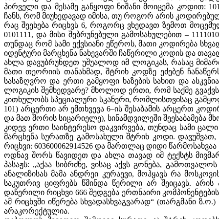
პირველი და მესამე განყოფი ნიშანი მოიცემა კოდით: 10
ჩანს, რომ მიუხედავად იმისა, თუ როგორ არის კოდირებული
რაც შეეხება რიცხვს 6, როგორც ვხედავთ ზემოთ მოცემუ
0101111, და მისი შებრუნებული გამოსახულებით – 111101
თუნდაც რომ სამი ექვსიანი ეწეროს, მათი კოდირება სხვა
იდენტური მარცხენა ნახევარში ჩაწერილი კოდის და თავად
ახლა დავუბრუნდეთ უშუალოდ იმ ლოგიკას, რასაც მიმართა
მათი თეორიის თანახმად, შტრიხ კოდზე ეძებენ ჩანაწერ
სასაზღვრო და ერთი გამყოფი ხაზების სახით და ასკვნია
ლოგიკის შემხედვარე? მხოლოდ ერთი, რომ საქმე გვაქვს
კითხულობს სპეციალური სკანერი, რომლისთვისაც გამყოფი 
101) არცერთი არ ემთხვევა 6–ის შესაბამის არცერთ კოდირებ
და მათ შორის სიცარიელე), სინამდვილეში შეესაბამება მ
კიდევ ერთი საინტერესო დაკვირვება, თუნდაც სამი ცალი
მარცხენა სურათზე გამოსახული შტრიხ კოდი. დავუშვათ,
რიცხვი: 603600062914526 და მართლაც დიდი წარმოსახვაა ს
ოდნავ შორს წავიდეთ და ახლა თავად იმ ტექსტს მივმა
პასაჟს: „აქაა სიბრძნე, ვისაც აქვს გონება, გამოთვალოს 
ანალიზისას მამა ანდრეი კურაევი, მოჰყავს რა მოსკოვი
საკუთრივ ციფრებს წმინდა წერილი არ შეიცავს. არის 
დაწერილი რიცხვი 666 შედგება ერთნაირი კომპონენტებისგ
ამ რიცხვში იწერება სხვადასხვაგვარად“ (თარგმანი ზ.ო.)
არაკორექტულია.