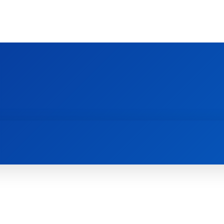
Ს ᲛᲐᲠᲗᲚᲛᲐᲓᲘᲓᲔᲑᲚᲣᲠᲘ ᲦᲕᲗᲘᲡᲛᲔᲢᲧᲕᲔᲚᲔᲑᲘᲡ ᲪᲔᲜᲢᲠᲘ
EOLOGY CENTRE
ᲥᲠᲘᲡᲢᲘᲐᲜᲝᲑᲐ ᲓᲐ ᲗᲐᲜᲐᲛᲔᲓᲠᲝᲕᲔᲝᲑᲐ
ᲛᲔᲪᲜᲘᲔᲠᲔᲑᲐ ᲓᲐ ᲠᲔᲚᲘᲒᲘᲐ