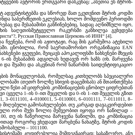
 სიტყვების ავტორის ერთგვარი დასკვნაც: „ასეთია ეს შტრიხ-
ეტ ადვენტისტებმა და სწორედ მათ ეკუთვნით შტრიხ კოდში
ქონდა საბერძნეთის ეკლესიას, ხოლო მომდევნო პერიოდში
ბაც და შესაბამისი განჩინებებიც, სადაც აღნიშნული იყო,
ხის საღვთისმეტყველო რაკურსში განხილვა გვხვდება
а“?, Русская Православная Церековь об ИНН“ [4].
 ჩვენება, რომ ის აჟიოტაჟი, რაც მის გარშემოა ატეხილი
სში. ცნობილია, რომ საერთაშორისო ორგანიზაცია EAN
ხსენები ჯგუფები, შეიცავს აპოკალიფსში ნახსენები მხეცის
6–ის შესაბამის ადგილას ხედავენ ორ ხაზს (იხ. მარჯვენა
ი და შუაში) და ასკვნიან რომ ნაწარმის საიდენტიფიკაციო
ლების მონაცვლეობას, რომელსაც კითხულობს სპეციალური
ლობაში (თეთრ ზოლზე სხივის დაცემისას) ან შთაინთქმება
ვეული წესი ამ ციფრების კომბინაციების ცნობილ ციფრებთან
ტივი (ყველა 1–ის 0–ით შეცვლის და 0–ის 1–ით შეცვლის გზით
–0111101, 4–0100011, 5–0110001, 6–0101111, 7–0111011, 8–
ეგად მიღებული გამოსახულებები. თუ კარგად დავაკვირდებით
ბული ორი მუქი ზოლი) მეშვეობით იყოფა ორ ნაწილად –
00, თუ ის ჩაწერილია მარჯვენა ნაწილში, და კომბინაცია
გალითად როგორც ვხედავთ მარცხენა ნახატზე, შტრიხ კოდის
ამოსახული – 1011100.
 სისტემაში კოდირებულია შემდეგნაირად: სასაზღვრო, ანუ