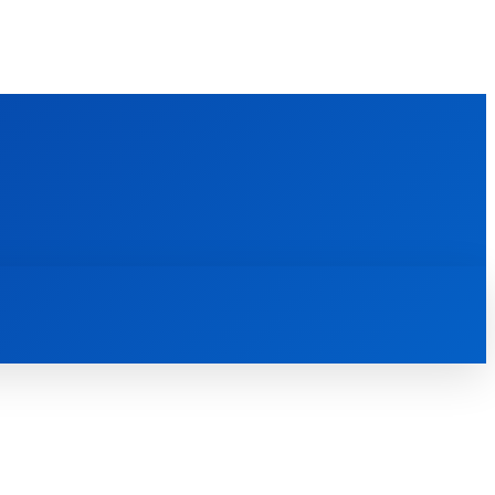
FOREIGN PUBLICATIONS
ᲙᲝᲜᲢᲐᲥᲢᲘ
ᲗᲔᲝᲚᲝᲒᲘᲣᲠᲘ ᲜᲐᲨᲠᲝᲛᲔᲑᲘ
ᲛᲔᲓᲘᲐᲗᲔᲙᲐ
ᲡᲮᲕᲐᲓᲐᲡᲮᲕᲐ
ᲡᲮᲕᲐ