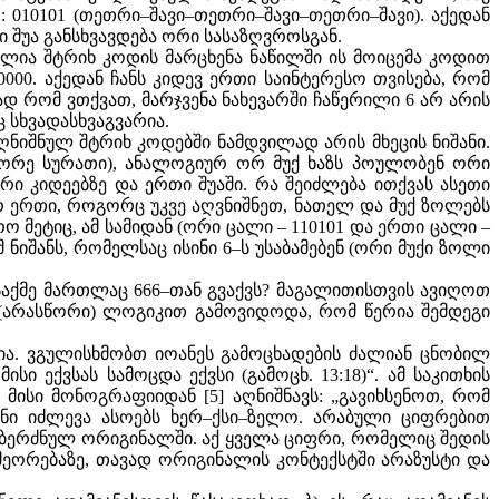
: 010101 (თეთრი–შავი–თეთრი–შავი–თეთრი–შავი). აქედან
ი შუა განსხვავდება ორი სასაზღვროსგან.
ილია შტრიხ კოდის მარცხენა ნაწილში ის მოიცემა კოდით
0000. აქედან ჩანს კიდევ ერთი საინტერესო თვისება, რომ
ად რომ ვთქვათ, მარჯვენა ნახევარში ჩაწერილი 6 არ არის
 სხვადასხვაგვარია.
ღნიშნულ შტრიხ კოდებში ნამდვილად არის მხეცის ნიშანი.
 მეორე სურათი), ანალოგიურ ორ მუქ ხაზს პოულობენ ორი
რი კიდეებზე და ერთი შუაში. რა შეიძლება ითქვას ასეთი
რ ერთი, როგორც უკვე აღვნიშნეთ, ნათელ და მუქ ზოლებს
 მეტიც, ამ სამიდან (ორი ცალი – 110101 და ერთი ცალი –
იმ ნიშანს, რომელსაც ისინი 6–ს უსაბამებენ (ორი მუქი ზოლი
 საქმე მართლაც 666–თან გვაქვს? მაგალითისთვის ავიღოთ
ი (არასწორი) ლოგიკით გამოვიდოდა, რომ წერია შემდეგი
ია. ვგულისხმობთ იოანეს გამოცხადების ძალიან ცნობილ
ისი ექვსას სამოცდა ექვსი (გამოცხ. 13:18)“. ამ საკითხის
 მისი მონოგრაფიიდან [5] აღნიშნავს: „გავიხსენოთ, რომ
მანი იძლევა ასოებს ხერ–ქსი–ზელო. არაბული ციფრებით
ის ბერძნულ ორიგინალში. აქ ყველა ციფრი, რომელიც შედის
 გამეორებაზე, თავად ორიგინალის კონტექსტში არაზუსტი და