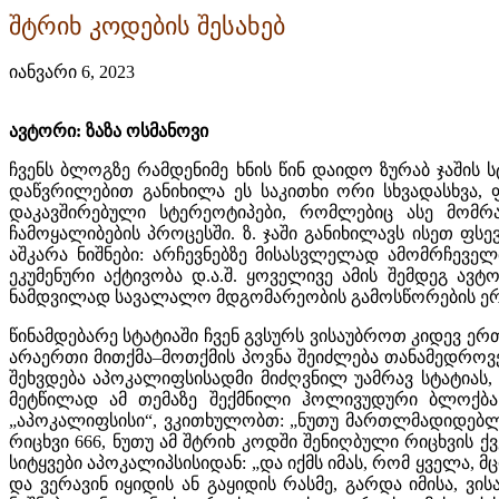
შტრიხ კოდების შესახებ
იანვარი 6, 2023
ავტორი: ზაზა ოსმანოვი
ჩვენს ბლოგზე რამდენიმე ხნის წინ დაიდო ზურაბ ჯაში
დაწვრილებით განიხილა ეს საკითხი ორი სხვადასხვა,
დაკავშირებული სტერეოტიპები, რომლებიც ასე მომრა
ჩამოყალიბების პროცესში. ზ. ჯაში განიხილავს ისეთ ფ
აშკარა ნიშნები: არჩევნებზე მისასვლელად ამომრჩევ
ეკუმენური აქტივობა დ.ა.შ. ყოველივე ამის შემდეგ ავ
ნამდვილად სავალალო მდგომარეობის გამოსწორების ერთ
წინამდებარე სტატიაში ჩვენ გვსურს ვისაუბროთ კიდევ ერთი
არაერთი მითქმა–მოთქმის პოვნა შეიძლება თანამედროვე ს
შეხვდება აპოკალიფსისადმი მიძღვნილ უამრავ სტატიას,
მეტწილად ამ თემაზე შექმნილი ჰოლივუდური ბლოქბას
„აპოკალიფსისი“, ვკითხულობთ: „ნუთუ მართლმადიდებლუ
რიცხვი 666, ნუთუ ამ შტრიხ კოდში შენიღბული რიცხვის ქ
სიტყვები აპოკალიპსისიდან: „და იქმს იმას, რომ ყველა, 
და ვერავინ იყიდის ან გაყიდის რასმე, გარდა იმისა, ვისა