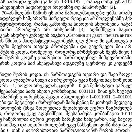
სას სამოცდა ექვსი (გამოცხ. 13:16-18)““, რასაც მოსდევს ამ
სამედიცინო-სადაზღვეო პოლისზე თუ პასპორტში“ [2].
ს 70–ან წლებში წამოწიეს არა მართლმადიდებლებმა, არამ
ადიდებლურ სამყაროში პირველი რეაქცია ამ მოვლენებზე ჰ
რიტორიაზე, რამაც გამოიწვია სინოდის სხდომების ჩატარე
ირი პრობლემა არ არსებობს [3]. აღნიშნული საკით
ნდრეი კურაევის წიგნში „Сегодня ли дают “печать антихрист
ის წმინდა მათემატიკურ–გეომეტრიულ ჭრილში განხილვა და
იგში შევეხოთ თავად პრობლემას და გავერკვეთ მის არ
შტრიხ კოდს, რომელიც, როგორც ირწმუნებიან ჩვენს მიერ ნა
სინი შტრიხ კოდზე ციფრებით წარმოდგენილ მიმდევრობაში 
შტრიხ კოდის სამ სხვადასხვა ადგილზე (კერძოდ კი კიდეებშ
მნილი შტრიხ კოდი. ის წარმოადგენს თეთრი და შავი ზო
ს ლაზერის სხივი ან ირეკლება უკან წამკითხავ მოწყობი
იფრს – 1, ხოლო არეკვლას, ციფრს – 0 და შემოჰყავთ გარკ
აბამება სამი ასეთი კომბინაცია: 0001101, მისი ე.წ. ნეგა
ნარჩენ ციფრებსაც ჰყავთ ანალოგები: 1–0011001, 2–0010011, 3
ლებები და ნეგატივის მარჯვნიდან მარცხვნივ წაკითხვის შედ
ფი ზოლების (სხვა ზოლებთან შედარებით უფრო წაგრძელე
 როგორც უკვე აღვნიშნეთ, შეესაბამება კომბინაცია 10111
, თუ ჩაწერილია შტრიხ კოდის მარცხენა ნახევარში. ასე მა
მისი შავი და თეთრი ზოლების უკვე ნახსენები კომბინაციაა გ
ლები 6–თან ასოცირებულად წარმოგვიდგენენ შტრიხ კოდის