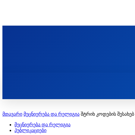
ᲬᲛᲘᲜᲓᲐ ᲞᲐᲕᲚᲔ ᲛᲝᲪᲘᲥᲣᲚᲘᲡ ᲡᲐᲮᲔᲚᲝᲑᲘ
ST. PAUL'S ORTHODOX CHRISTIAN TH
ᲞᲣᲑᲚᲘᲙᲐᲪᲘᲔᲑᲘ
მთავარი
მეცნიერება და რელიგია
შტრიხ კოდების შესახებ
მეცნიერება და რელიგია
პუბლიკაციები