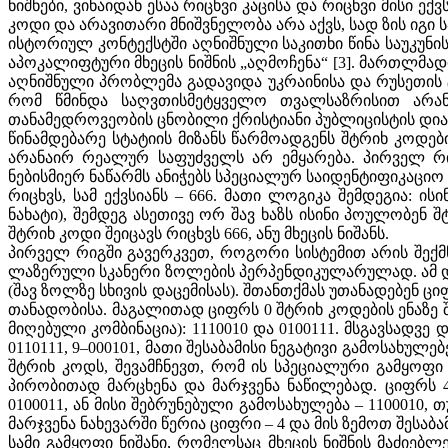
ნიშნები, ვინაიდან ესაა რიცხვი კაცისა და რიცხვი მისი ექვ
კოდი და არავითარი მნიშვნელობა არა აქვს, სად ზის იგი 
ისტორიულ კონტექსტში აღნიშნული საკითხი წინა საუკუნი
აპოკალიფტური მხეცის ნიშნის „აღმოჩენა“ [3]. მართლმ
აღნიშნული პრობლემა გადავიდა უკრაინისა და რუსეთის ტე
რომ წმინდა საღვთისმეტყველო თვალსაზრისით არანა
თანამედროვეობის ცნობილი ქრისტიანი პუბლიცისტის დიაკვან ა
წინამდებარე სტატიის მიზანს წარმოადგენს შტრიხ კოდებ
არანაირ რეალურ საფუძველს არ ემყარება. პირველ რ
ნებისმიერ ნაწარმს ანიჭებს სპეციალურ საიდენტიფიკაციო 
რიცხვს, სამ ექვსიანს – 666. მათი ლოგიკა შემდეგია: ი
ნახატი), შემდეგ ასეთივე ორ შავ ხაზს ისინი პოულობენ 
შტრიხ კოდი შეიცავს რიცხვს 666, ანუ მხეცის ნიშანს.
პირველ რიგში გავერკვეთ, როგორი სისტემით არის შექ
ლაზერული სკანერი ზოლების პერპენდიკულარულად. ამ დრო
(შავ ზოლზე სხივის დაცემისას). შთანთქმას უთანადებენ ც
თანადობისა. მაგალითად ციფრს 0 შტრიხ კოდების ენაზე შეეს
მიღებული კომბინაცია): 1110010 და 0100111. მსგავსადვე და
0110111, 9–000101, მათი შესაბამისი ნეგატივი გამოსახუ
შტრიხ კოდს, შევამჩნევთ, რომ ის სპეციალური გამყო
პირობითად მარცხენა და მარჯვენა ნაწილებად. ციფრს 4,
0100011, ან მისი შებრუნებული გამოსახულება – 1100010
მარჯვენა ნახევარში წერია ციფრი – 4 და მის ზემოთ შესაბა
სამი გამყოფი ნიშანი, რომელსაც მხეცის ნიშნის მაძიებ