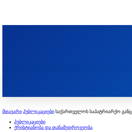
ᲬᲛᲘᲜᲓᲐ ᲞᲐᲕᲚᲔ ᲛᲝᲪᲘᲥᲣᲚᲘᲡ ᲡᲐᲮᲔᲚᲝᲑᲘ
ST. PAUL'S ORTHODOX CHRISTIAN TH
ᲞᲣᲑᲚᲘᲙᲐᲪᲘᲔᲑᲘ
მთავარი
პუბლიკაციები
საქართველოს საპატრიარქო განც
პუბლიკაციები
ქრისტიანობა და თანამედროვეობა