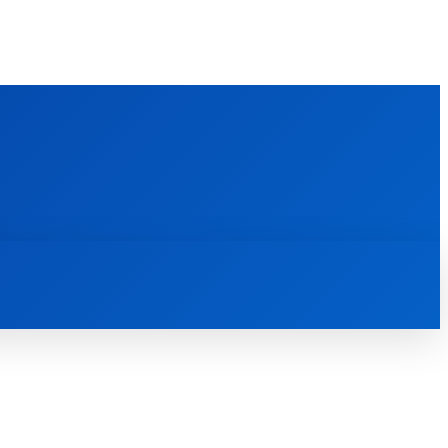
FOREIGN PUBLICATIONS
ᲙᲝᲜᲢᲐᲥᲢᲘ
ᲗᲔᲝᲚᲝᲒᲘᲣᲠᲘ ᲜᲐᲨᲠᲝᲛᲔᲑᲘ
ᲛᲔᲓᲘᲐᲗᲔᲙᲐ
ᲡᲮᲕᲐᲓᲐᲡᲮᲕᲐ
ᲡᲮᲕᲐ