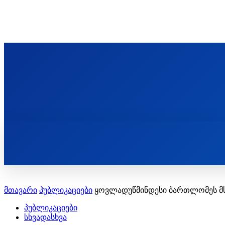
ᲬᲛᲘᲜᲓᲐ ᲞᲐᲕᲚᲔ ᲛᲝᲪᲘᲥᲣᲚᲘᲡ ᲡᲐᲮᲔᲚᲝᲑᲘ
ST. PAUL'S ORTHODOX CHRISTIAN TH
ᲞᲣᲑᲚᲘᲙᲐᲪᲘᲔᲑᲘ
მთავარი
პუბლიკაციები
ყოვლადუწმინდესი ბართლომეს მ
პუბლიკაციები
სხვადასხვა