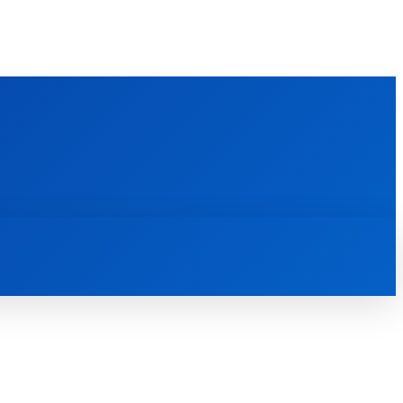
FOREIGN PUBLICATIONS
ᲙᲝᲜᲢᲐᲥᲢᲘ
ᲗᲔᲝᲚᲝᲒᲘᲣᲠᲘ ᲜᲐᲨᲠᲝᲛᲔᲑᲘ
ᲛᲔᲓᲘᲐᲗᲔᲙᲐ
ᲡᲮᲕᲐᲓᲐᲡᲮᲕᲐ
ᲡᲮᲕᲐ