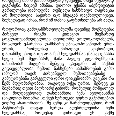
როდესაც მაშინ დასაძინებლად დავწექი, თავი შეუძლოდ
ვიგრძენი, სიცხემ ამიწია. დილით ექიმმა აპენდიციტის
გართულება დამიდგინა, თუმცაღა სასწრაფო ოპერაცია
არ მოუთხოვია. საჭირო იყო სხვაგან დავმალულიყავი,
მიუხედავად იმისა, რომ იმ ღამის გაფრთხილება არ ახდა.
როგორღაც გამოჯანმრთელებულმა დავიწყე მოქმედება:
პირველ რიგში კითხვით მივმართე
ყოვლადუსამღვდელოეს თეოდორე ვოლოკოლამელს,
მოსკოვის ეპარქიის დამხმარე ეპისკოპოსებიდან ერთ-
ერთს, რომელსაც პირადად ვიცნობიდი,
დათანმხდებოდა თუ არა ჩემ ხელდასხმას (მანვე დაასხა
ხელი ჩემ მეგობარს, მამა პავლე ფლორენსკის).
თანხმობის მიღების შემდეგ გავაცანი ამ საქმის
გადაუდებლობა, ზემოთ ნახსენები საშიშროების გამო
(ამიტომ თავის პირვანდელ შემოთავაზებაზე –
გამეტარებინა გარკვეული დრო დიაკვნობაში, გაეცნო რა
ჩემს მდგომარეობას, თავადვე თქვა უარი). შემდეგ კი
მივმართე თვით პატრიარქ ტიხონს, რომელიც მოწყალედ
და მოუდავებლად დასთანმხდა ჩემს ხელდასხმას
(სიცილით მითხრა: „თქვენ სერთუკში უფრო გვჭირდებით
ვიდრე ანაფორაში“). მე ვერც კი წარმოვიდგენდი, რომ
პატრიარქს თავად სურდა აღესრულებინა ჩემი
ხელდასხმა, როდესაც ვთხოვდი ეს საქმე