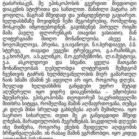
ტაძარისაკენ, მე ეპისკოპოსის გვერდით მივდიოდი
დიაკვნის სტიქრითა და სანთლით. მანძილი პატარა არ
ყოფილა, მაგრამ მშვიდად და უინციდენტოდ გავიარეთ.
ხელდასხმაზე მოვიდნენ ჩემი მეგობვრებიც, რომელნიც
მოსკოვში იმყოფებოდნენ. გავიხსენებ პირველ რიგში
მამა პავლე ფლორენსკის (თავისი ვასიათი), მან
ლიტურგიაში მიიღო მონაწილეობა. ასევე მ.ა.
ნოვოპსელოვა, პრეისა, ვ.ი.ივანოვი, ნ.ი.ბერდიაევი, პ.ბ.
სტურვე, თავადი ევგენი ტრუბეცკოი, გ.ა.რაჩინსკი,
ვ.კ.ხორშკო, ა.ს.გლინკო, მ.ო.გერშენზონი, ლ.ი.შესტოვა,
ე.ა. ასკოლდოვი და სხვანი. ყველა მათგანი
მონაწილეობას ღებულობდა ლიტურგიის შემდგომ
ჩვენთვის ტაძრის ხელმძღვანელობის მიერ გამართულ
ჩაის სმაში (მაშინ ეს ადვილი არ იყო, როგორც დღეს).
მღვლად ხელდასხმის განცდები უფრო მეტად
აღუწერელი იყო ვიდრე დიაკვნობისა – უმჯობესია
მდუმარება. ეპისკოპოსმა თეოდორემ საკურთხეველში
მითხრა სიტყვა, რომელმაც მაშინ აღმაფრთოვანა, თუმცა
კი დღეს მისი სრულად გახსენება აღარ შემიძლია. იყო
საერთო სიხარული, თვით მე კი განვიცდიდი მშვიდ
ლხენას, მარადიულობის შეგრძნებას. სიკვდილის დღეები
ისე მიიწურა, როგორც ვნების შვიდეული აღდგომის
ბრწყინვალებაში. ის რასაც მაშინ ვგრძნობდი, იყო კიდეც
აღდგომის სიხარული.