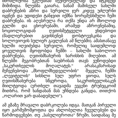
მშობლიურმა ეკლესიამ შეუჩერებელად და მტკიცედ
მიმიზიდა. წლებმა გაიარა, სანამ მამისეულ სახლში
დაბრუნების აზრი და სურვილი ჯერ კიდევ უძლურნი
იყვნენ და უდიდესი ტანჯვით იქმნა ხორცშესხმული ჩემი
დაბრუნება. ის აღესრულა რა თქმა უნდა არ მხოლოდ
გულში და ცხოვრებაში, არამედ აზროვნებაშიც,
სოციოლოგიდან ღვთისმეტყველი ვხდებოდი
(მადლიერებით გავიხსენებ დოსტოევსკისა და
სოლოვიოვის სულიერ გავლენას ამ წლებში). ამასთანავე
სულში იღვიძებდა სურვილი, რომელიც საიდუმლოდ
ყოველთვის მყოფობდა ჩემში – სახლში საბოლოო
დაბრუნება, ღვთისმსახურის ხარისხის მიღებით. ამ
წლებში მეგობრებთან საუბრისას თავს ვუწოდებდი
„საკურთხევლის მოღალატეს.“ არასაკმარისად
მეჩვენებოდა „მსოფლმხედველობის“ შეცვლა, ჩემში
„ლევიტელის“ სისხლი სულ უფრო ყიოდა, სულს
ღვთისმსახურება სწყუროდა, საკურთხევლისაკენ
მიილტვოდა (ერთხელ თავადმა ევგენი ტრუბეცკოიმ
მითხრა, რომ ხანდახან მას უჩნდება განცდა, თითქოს
„ოლარით ვარ დაბადებული“).
ამ გზაზე მრავალი დაბრკოლება იდგა. მათგან პირველი
იყო გარშემომყოფთა და ახლობელთა ჩვეულებები და
წარმოდგენები. თუ „სასულიეროთა“ წრეში, საიდანაც მე