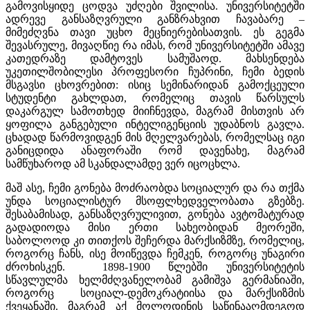
გამოვისყიდე ცოდვა უძღები შვილისა. უნივერსიტეტში
ადრევე განსაზღვრული განზრახვით ჩავაბარე –
მიმეძღვნა თავი უცხო მეცნიერებისათვის. ეს გეგმა
შევასრულე, მივაღწიე რა იმას, რომ უნივერსიტეტში ამავე
კათედრაზე დამტოვეს სამუშაოდ. მახსენდება
უკეთილშობილესი პროფესორი ჩუპრინი, ჩემი ბედის
მსგავსი ცხოვრებით: ისიც სემინარიდან გამოქცეული
სტუდენტი გახლდათ, რომელიც თავის წარსულს
დაკარგულ სამოთხედ მიიჩნევდა, მაგრამ მისთვის არ
ყოფილა განგებული ინტელიგენციის უდაბნოს გავლა.
ცხადად წარმოვიდგენ მის მღელვარებას, რომელსაც იგი
განიცდიდა ანაფორაში რომ დავენახე, მაგრამ
სამწუხაროდ ამ სკანდალამდე ვერ იცოცხლა.
მაშ ასე, ჩემი გონება მოძრაობდა სოციალურ და რა თქმა
უნდა სოციალისტურ მსოფლხედველობათა გზებზე.
შესაბამისად, განსაზღვრულივით, გონება ავტომატურად
გადადიოდა მისი ერთი სახეობიდან მეორეში,
საბოლოოდ კი თითქოს შეჩერდა მარქსიზმზე, რომელიც,
როგორც ჩანს, ისე მოიწევდა ჩემკენ, როგორც უნაგირი
ძროხისკენ. 1898-1900 წლებში უნივერსიტეტის
სწავლულმა ხელმძღვანელობამ გამიშვა გერმანიაში,
როგორც სოციალ-დემოკრატიისა და მარქსიზმის
ქვეყანაში. მაგრამ აქ მოლოდინის საწინააღმდეგოდ