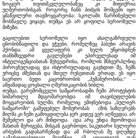
ზოგჯერ თვითმკვლელობაზეც კი მიფიქრია
უღმერთობისგან. როგორც ჩანს ბიძგის მომცემი იყო
ყმაწვილური თავმოყვარეობა: სკოლაში წარჩინებული
მოსწავლე ვიყავი, თუმცა ეს არ ყოფილა სერიოზული
მიზეზი.
გაცილებით სერიოზული იყო ახალგაზრდული
ცნობისწადილი და ეჭვები, რომელზეც პასუხი არავის
ჰქონდა. ამ ყველაფერს კი ხელს უწყობდნენ
თანხმხვედრი გავლენები უპირველესად იმ
ინტელიგენციასთან შეხვედრისა, რომლის მსხვერპლნიც
პიროვნულადაც და ისტორიულადაც გავხდით მე, ჩემს
ურიცხვ ძმებთან და მთელ რუსეთთან ერთად. ეს იყო
საერთო ბედი კაცობრიობის „ჰუმანურობისა,“ –
ამჟამადაც ცოცხალი ღმერთკაცობის ხიბლი.
თუმცა, გარემომცველი სამყაროსადმი ჩემი პროტესტის
სიმართლე მდგომარეობდა იმ თავისუფლების
მოყვარეობის სულში, რომელიც ემიჯნებოდა „სულიერ
სამყაროში“ გამეფებულ მონურობას (მის საზღვრებს
მიღმა კი ჩემი გამოცდილება ჯერ კიდევ ვერ აღწევდა). არ
შემეძლო და არ მინდოდა (და არც უნდა მდომოდა)
მასთან შერიგება, მისგან გავრბოდი, საკუთარი სულიერი
არსების გადასარჩენად და ამ რბოლას მე დღემდე
გამართლებულად მივიჩნევ. ამ ყოველივეს თან