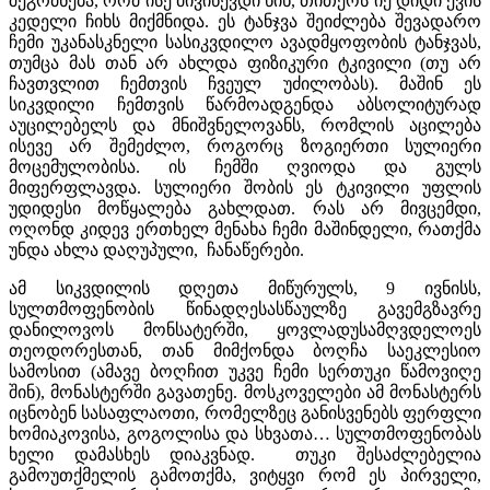
შეგრძნება, რომ ისე მივიწევდი წინ, თითქოს იქ დიდი ქვის
კედელი ჩიხს მიქმნიდა. ეს ტანჯვა შეიძლება შევადარო
ჩემი უკანასკნელი სასიკვდილო ავადმყოფობის ტანჯვას,
თუმცა მას თან არ ახლდა ფიზიკური ტკივილი (თუ არ
ჩავთვლით ჩემთვის ჩვეულ უძილობას). მაშინ ეს
სიკვდილი ჩემთვის წარმოადგენდა აბსოლიტურად
აუცილებელს და მნიშვნელოვანს, რომლის აცილება
ისევე არ შემეძლო, როგორც ზოგიერთი სულიერი
მოცემულობისა. ის ჩემში ღვიოდა და გულს
მიფერფლავდა. სულიერი შობის ეს ტკივილი უფლის
უდიდესი მოწყალება გახლდათ. რას არ მივცემდი,
ოღონდ კიდევ ერთხელ მენახა ჩემი მაშინდელი, რათქმა
უნდა ახლა დაღუპული, ჩანაწერები.
ამ სიკვდილის დღეთა მიწურულს, 9 ივნისს,
სულთმოფენობის წინადღესასწაულზე გავემგზავრე
დანილოვოს მონსატერში, ყოვლადუსამღვდელოეს
თეოდორესთან, თან მიმქონდა ბოღჩა საეკლესიო
სამოსით (ამავე ბოღჩით უკვე ჩემი სერთუკი წამოვიღე
შინ), მონასტერში გავათენე. მოსკოველები ამ მონასტერს
იცნობენ სასაფლაოთი, რომელზეც განისვენებს ფერფლი
ხომიაკოვისა, გოგოლისა და სხვათა… სულთმოფენობას
ხელი დამასხეს დიაკვნად. თუკი შესაძლებელია
გამოუთქმელის გამოთქმა, ვიტყვი რომ ეს პირველი,