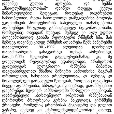
დავიწყე გულის აცრუება, და ჩემმა
„მსოფლმხედველობამ“ დაიწყო რღვევა ყველა
მიმართულებით. შედეგად, როდესაც დავბრუნდი
სამშობლოში, რათა საბოლოოდ დამეკავებინა პოლიტ-
ეკონომიკის პროფესორის სასურველი თანამდებობა
აღმოვჩნდი სრულიად განსხვავებულ მდგომარეობაში,
რომელშიც თავიდან სუსტად, შემდეგ კი სულ უფრო
ძლევამოსილად გაისმა რელიგიური რწმენის ხმა. მას
შემდეგ დავიწყე კიდეც რწმენის აღსარება ჩემს ნაწერებში
დაახლოებით 1901-1902 წლებიდან, გუშინდელ
თანამოაზრეთა გასაკვირად. თუმცა არსებითად,
მარქსიზმში სულიერი გაველურებისასაც კი, მე
ყოველთვის რელიგიურად ვდარდობდი, არასდროს
ვყოფილვარ გულგრილი რწმენის მიმართ.
თავდაპირველად მწამდა მიწიერი სამოთხისა, მაგრამ
თრთოლვით, ხანდახან ცრემლებითაც კი. შემდეგ კი
მოყოლებული გარკვეული წუთიდან, როდესაც თავს ნება
მივეცი აღსარებისა, სწრაფად, მყისიერად, დარწმუნებით
დავბრუნდი სულიერ სამშობლოში შორეული ქვეყნიდან:
დაბრუნებული „პიროვნული“ ღმერთის რწმენასთან
(უპიროვნო პროგრესის კერპის ნაცვლად), ვირწმუნე
ქრისტესი, რომელიც ყრმობისას შევიყვარე და გულით
ვატარე, შემდეგ კი „მართლმადიდებლობაც“ ვიპოვე,