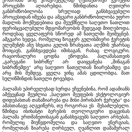
ერთობას არც კონკრეტულად ღვთაებრივი ჭვრეტის
პროცესში აღიარებდა. წმინდანთა ღვთიური
განბრძნობილობა სრულიად განსხვავებული
პროცესიდან იშვება და ამგვარი განბრძნობილობა უფრო
მადლის მოქმედებითა და შეუქმნელი საღვთო ნათლით
ფერისცვალებული მდგომარეობის შედეგად მიიღებოდა,
როდესაც ყველაფერს სწორედ ამ ნათელში შეიმეცნებ.
ამგვარი ხედვა, რომელიც ზოგჯერ გულისმიერი ჭვრეტის
ელემენტს ანუ სხვათა გულის ზრახვათა აღქმის უნარსაც
მოიცავს, განსხვავდება იმისაგან, რასაც ლოგიკური,
რაციონალური ცოდნა ეწოდება. პალამასათვის
„გარეგანი სიბრძნე“ არ დაიყვანება „შინაგან
სიბრძნემდე“ არც საღვთო ნათელთან ზიარებამდე და
არც მის შემდეგ. ყველა ვინც ამას ცდილობდა, მათ
სულიწმინდის ნათელი ტოვებდა.
პალამას უპირველესად სურდა ეჩვენებინა, რომ ადამიანს
ამქვეყნად შეუძლია „საღვთო მეუფების ესქტოლოგიურ
დიდებასთან თანაზიარება და მისი პირისპირ ჭვრეტა“ და
ამასთანავე აღგვიწერს, თუ როგორაა ეს
შესაძლებელი.
წმინდა ისიხასტი ბერების თეოლოგიური დაცვისას
პალამა ერთმანეთისაგან განასხვავებს საღვთო არსებას,
რომელიც მიუწვდომელია და საღვთო ენერგიას,
რომელთან ზიარება ღირსეულ, ღვაწლით დამაშვრალ