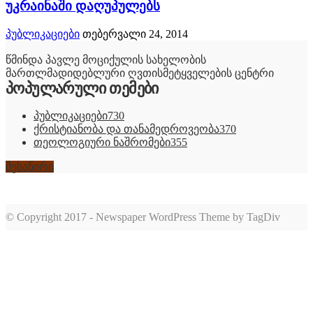
უკრაინაში დაღუპულებს
პუბლიკაციები
თებერვალი 24, 2014
წმინდა პავლე მოციქულის სახელობის
მართლმადიდებლური ღვთისმეტყველების ცენტრი
პოპულარული თემები
პუბლიკაციები
730
ქრისტიანობა და თანამედროვეობა
370
თეოლოგიური ნაშრომები
355
შესაწირი
© Copyright 2017 - Newspaper WordPress Theme by TagDiv
romabet
deneme
romabet
bonusu
romabet
veren
siteler