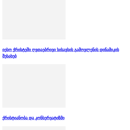
იესო ქრისტეში ღვთაებრივი სისავსის გამოვლენის დინამიკის
შესახებ
ქრისტიანობა და კონსერვატიზმი