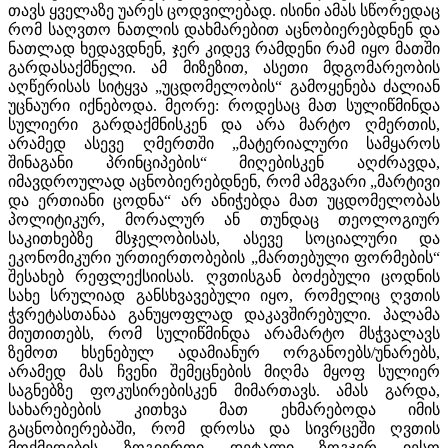
თავს ყველაზე უარეს ცოდვილებად. ისინი ამას სწორედაც
რომ საღვთო ნათლის დახმარებით აცნობიერებდნენ
და
ნათლად ხედავდნენ, ჯერ კიდევ რამდენი რამ იყო მათში
გარდასაქმნელი. ამ მიზეზით, ასეთი მდგომარეობის
აღწერისას სიტყვა „უცდომელობის“ გამოყენება ძალიან
უცნაური იქნებოდა. მეორე: როდესაც მათ სულიწმინდა
სულიერი გარდაქმნისკენ და არა მარტო ღმერთის,
არამედ ასევე ღმერთში „მატერიალური სამყაროს
შინაგანი პრინციპების“ მიღებისკენ აღძრავდა,
იმავდროულად აცნობიერებდნენ, რომ ამგვარი „მარტივი
და ერთიანი ცოდნა“ არ ანიჭებდა მათ უცდომელობას
პოლიტიკურ, მორალურ ან თუნდაც თეოლოგიურ
საკითხებზე მსჯელობისას, ასევე სოციალური და
ეკონომიკური ურთიერთობების „მართებული ფორმების“
შესახებ რეფლექსიისას. ღვთისგან ბოძებული ცოდნის
სახე სრულიად განსხვავებული იყო, რომელიც ღვთის
ჭვრეტასთანაა განუყოფლად დაკავშირებული. პალამა
მიუთითებს, რომ სულიწმინდა არამარტო მსჭვალავს
ზემოთ ხსენებულ ადამიანურ ორგანოებს/უნარებს,
არამედ მას ჩვენი შემეცნების მიღმა მყოფ სულიერ
საგნებზე ფოკუსირებისკენ მიმართავს. ამას გარდა,
სახარებების კითხვა მათ ეხმარებოდა იმის
გაცნობიერებაში, რომ დროსა და სივრცეში ღვთის
მოქმედების ზოგიერთი დეტალი ზოგჯერ იესო