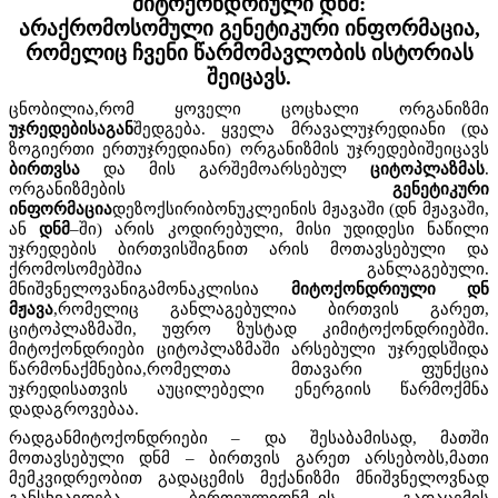
მიტოქონდრიული დნმ:
არაქრომოსომული გენეტიკური ინფორმაცია,
რომელიც ჩვენი წარმომავლობის ისტორიას
შეიცავს.
ცნობილია,რომ ყოველი ცოცხალი ორგანიზმი
უჯრედებისაგან
შედგება. ყველა მრავალუჯრედიანი (და
ზოგიერთი ერთუჯრედიანი) ორგანიზმის უჯრედებიშეიცავს
ბირთვსა
და მის გარშემოარსებულ
ციტოპლაზმას
.
ორგანიზმების
გენეტიკური
ინფორმაცია
დეზოქსირიბონუკლეინის მჟავაში (დნ მჟავაში,
ან
დნმ
–ში) არის კოდირებული, მისი უდიდესი ნაწილი
უჯრედების ბირთვისშიგნით არის მოთავსებული და
ქრომოსომებშია განლაგებული.
მნიშვნელოვანიგამონაკლისია
მიტოქონდრიული დნ
მჟავა
,რომელიც განლაგებულია ბირთვის გარეთ,
ციტოპლაზმაში, უფრო ზუსტად კიმიტოქონდრიებში.
მიტოქონდრიები ციტოპლაზმაში არსებული უჯრედსშიდა
წარმონაქმნებია,რომელთა მთავარი ფუნქცია
უჯრედისათვის აუცილებელი ენერგიის წარმოქმნა
დადაგროვებაა.
რადგანმიტოქონდრიები – და შესაბამისად, მათში
მოთავსებული დნმ – ბირთვის გარეთ არსებობს,მათი
მემკვიდრეობით გადაცემის მექანიზმი მნიშვნელოვნად
განსხვავდება ბირთვულიდნმ–ის გადაცემის