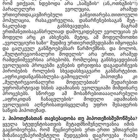
რომ ვთქვათ, ხდებოდა არა „სამგზის“ (ან„ოთხგზის“!)
პარალელური ევოლუცია, არამედ
ურთიერთდაკავშირებული განვითარება.თითოეული
პოპულაცია, რასაკვირველია, დანარჩენებისაგან მეტ–
ნაკლებად განსხვავდება, მაგრამ
ერთმანეთისაგანსრულიად დამოუკიდებელ ევოლუციას ეს
მოდელი არც კი ახსენებს. მეტიც, ამ მოდელშიოთხი
„ევოლუციური ხაზი“ მუდმივ ურთიერთქმედებაში იმყოფება
და ცალკეულ განშტოებებსარ წარმოქმნის. და ბოლოს,
„მულტირეგიონალური მოდელის“ არა ერთი, არამედ
რამდენიმევერსია არსებობს, რომლებიც განსხვავდებიან
ევოლუციის პროცესში გენების დრეიფისა დაგადარჩევის
პირობების როლების სხვადასხვაგვარი განმარტებით.
„აფრიკიდანგანსახლება–გამოცვლის“ ჰიპოთეზა კი
„მულტირეგიონალური მოდელებთან“ შედარებით
უფრომარტივად ხსნის ადამიანის ევოლუციაში მიმდინარე
პროცესებს. სწორედ ამ მოსაზრებითაააღიარებული
„აფრიკიდან ჩანაცვლების“ მოდელი ადამიანის
ევოლუციის აღწერისათვისყველაზე უფრო შესაფერის
საწყის ჰიპოთეზად.
2. ჰიპოთეზასთან თავსებადობა თუ ჰიპოთეზისშემოწმება?
ყველა სტუდენტისათვის მეტადმნიშვნელოვანია იმის
გაცნობიერება, რომ მეცნიერების ერთ–ერთი უმთავრესი
მიზანიაექსპერიმენტული შედეგების დაგროვება რაიმე