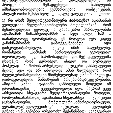
სტატისტიკურიდასაბუთება არ უზრუნველჰყოფს ამ
პროცესის შემადგენელი ნაწილების
ამსახველიმოდელების ჭეშმარიტების დამტკიცებას.
ახლაეს ოთხი სუსტი წერტილი ცალკ–ცალკე განვიხილოთ:
1) რა არის მულტირეგიონალური ჰიპოთეზა?
ადამიანის
ევოლუციის მულტირეგიონალური მოდელიუშვებს, რომ
შესაძლებელია ევოლუციის გასაოცარი პარალელიზმი
ადამიანის წინაპრებიდანმის – სულ ცოტა, სამ –
თანამედროვე ფორმებამდე. ეს მოდელი ჯერ კიდევ
კანისნაშრომის გამოქვეყნებამდე იყო
დისკრედიტირებული, თუმდაც იმის საფუძველზე,
რომასეთი „სამგზის პარალელური ევოლუცია“
თეორიულად ძნელი წარმოსადგენი იყო. მეტიც,კვლევებმა
ცხადჰყო, რომ ევროპელ, აზიელ და აფრიკელ
პოპულაციებს შორის არსებულიგენეტიკური განსხვავებები
მცირე იყო და არ იძლეოდა იმის საფუძველს, რომ
ძველი,ერთმანეთისაგან მნიშვნელოვნად დაშორებული და
დამოუკიდებელი წინაპრების არსებობადაგვეჯერებინა.
ამიტომ, კანის სტატიაში განხილული მოდელი იმ
დროისათვისაც კი უკვეუარყოფილი იყო. მაგრამ უკვე
არსებობდა სხვაგვარი მულტირეგიონალური მოდელი,
რომლისთანახმადაც ადამიანთა სხვადასხვა პოპულაციები
(ავსტრალიური, მონღოლური,სამხრეთაფრიკული,
ევრაზიული) ევოლუციის დროს აქტიურად მიმოიცვლიდნენ
გენებს (ე.წ.„გენების დრეიფის“ მექანიზმით). სხვაგვარად