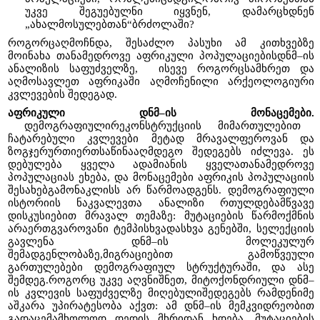
უკვე შეგუებულნი იყვნენ, დამარცხდნენ
„ახალმოსულებთან“ბრძოლაში?
როგორცაღმოჩნდა, შესაძლო პასუხი ამ კითხვებზე
მოინახა თანამედროვე აფრიკული პოპულაციებისდნმ–ის
ანალიზის საფუძველზე, ისევე როგორცსამხრეთ და
აღმოსავლეთ აფრიკაში აღმოჩენილი არქეოლოგიური
კვლევების შედეგად.
აფრიკული დნმ–ის მონაცემები.
დემოგრაფიულირეკონსტრუქციის მიმართულებით
ჩატარებული კვლევები მეტად მრავალფეროვან და
ზოგჯერურთიერთსაწინააღმდეგო შედეგებს იძლევა. ეს
დებულება ყველა ადამიანის ყველათანამედროვე
პოპულაციას ეხება, და მონაცემები აფრიკის პოპულაციის
შესახებგამონაკლისს არ წარმოადგენს. დემოგრაფიული
ისტორიის ნაკვალევთა ანალიზი რთულდებამწვავე
დისკუსიებით მრავალ თემაზე: მუტაციების წარმოქმნის
არაერთგვაროვანი ტემპისხვადასხვა გენებში, სელექციის
გავლენა დნმ–ის მოლეკულურ
შემადგენლობაზე,მიგრაციებით გამოწვეული
გართულებები დემოგრაფიულ სტრუქტურაში, და ასე
შემდეგ.როგორც უკვე აღვნიშნეთ, მიტოქონდრიული დნმ–
ის კვლევის საფუძველზე მიღებულიშედეგებს რამდენიმე
აშკარა უპირატესობა აქვთ: ამ დნმ–ის მემკვიდრეობით
გადაცემამხოლოდ დედის მხრიდან ხდება, მუტაციების