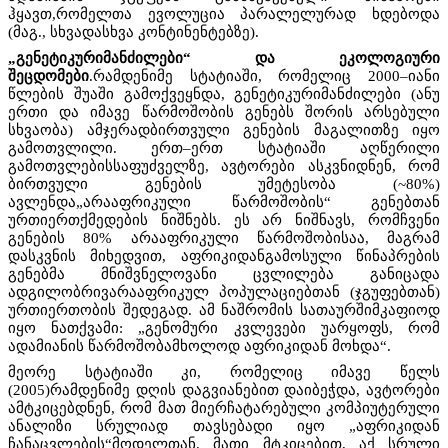
ჰყავთ,რომელთა ევოლუცია პარალელურად ხდებოდა
(მაგ., სხვადასხვა კონტინენტებზე).
„გენეტიკურიმანძილები“ და ეკოლოგიური
შეცდომები
.რამდენიმე სტატიაში, რომელიც 2000–იანი
წლების შუაში გამოქვეყნდა, გენეტიკურიმანძილები (ანუ
ერთი და იმავე წარმოშობის გენებს შორის არსებული
სხვაობა) ამჯერადბირთვული გენების მაგალითზე იყო
გამოთვლილი. ერთ–ერთ სტატიაში აღწერილი
გამოთვლებისსაფუძველზე, ავტორები ასკვნიდნენ, რომ
ბირთვული გენების უმეტესობა (~80%)
ავლენდა„არააფრიკული წარმოშობის“ გენებთან
ურთიერთქმედების ნიშნებს. ეს არ ნიშნავს, რომჩვენი
გენების 80% არააფრიკული წარმოშობისაა, მაგრამ
დასკვნის მიხედვით, აფრიკიდანგამოსული წინაპრების
გენებმა მნიშვნელოვანი ცვლილება განიცადა
ადგილობრივარააფრიკულ პოპულაციებთან (ჯგუფებთან)
ურთიერთობის შედეგად. ამ ნაშრომის სათაურშიმკაფიოდ
იყო ნათქვამი: „გენომური კვლევები უარყოფს, რომ
ადამიანის წარმოშობამხოლოდ აფრიკიდან მოხდა“.
მეორე სტატიაში კი, რომელიც იმავე წელს
(2005)რამდენიმე დღის დაგვიანებით დაიბეჭდა, ავტორები
ამტკიცებდნენ, რომ მათ მიერჩატარებული კომპიუტერული
ანალიზი სრულიად თავსებადი იყო „აფრიკიდან
ჩანაცვლების“მოდელთან. მათი მტკიცებით, აქ სრული