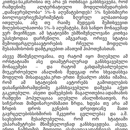
კითხვა:საკმარისია თუ არა ეს ოთხმაგი განსხვავება, რომ
რამდენიმე ალტერნატიული მოდელისშედარების
„დამაჯერებლობა“ 5%–ს აღემატებოდეს? 5% ნებისმიერი
ბიოლოგიურიექსპერიმენტის ზღვრულ ალბათობად
ითვლება, ანუ თუ რაიმე შედეგის შემთხვევით
მიღებისალბათობა 5%–ს აღემატება, მას სანდო მონაცემად
ვერ მივიჩნევთ. ამ სტატიებში ესმნიშვნელოვანი კითხვა
უპასუხოდაა დარჩენილი. ამგვარად, ორივე სტატია
შემოიფარგლებაავტორების რჩეული მოდელის
შესაბამისობის დამტკიცებით ამათუიმ ჰიპოთეზასთან.
ასევე მნიშვნელოვანია, თუ რატომ იყო მიღებული ამ
ორსტატიაში ასე დიამეტრალურად განსხვავებული
მონაცემები – და რატომ გახდაშესაძლებელი
მიუკერძოებული ანალიზის შედეგად ორი სხვადასხვა
მოდელის მისადაგება.ერთ–ერთი შესაძლო ახსნა იმაშია,
რომ ამ სტატიების ავტორებს გამოთვლების
დასაწყისშირამდენიმე განსხვავებული დაშვება აქვთ
გაკეთებული. ასეთი დაშვებების მაგალითებია:ადამიანის
რამდენი პოპულაციაა აღებული ანალიზისათვის, რა
სიჩქარით მიმდინარეობსმათი ზრდა, ხდება თუ არა ამ
ზრდის დროს გენების დრეიფი(ანუ მათი
გავრცელებისსიხშირის მკვეთრი ცვლილება) და ა.შ.
სავსებით შესაძლებელია, რომ ორ სტატიაში
ესპარამეტრები მნიშვნელოვნად განსხვავდება. ასევე,
ერთი ნაშრომის მოდელი ასახავდაგადარჩევას ისეთი