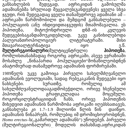
განსახლების შედეგად, აფრიკიდან გამოსულმა
ადამიანებმა სრულიად შეცვალეს(განდევნეს) ყველა სხვა
ჯგუფი, რის შედეგადაც ყველა თანამედროვე ადამიანი ამ –
აფრიკაში წარმოშობილი და შემდგომ განსახლებული –
პოპულაციის (ანუ ინდივიდთაჯგუფის) შთამომავალია. ეს
ჰიპოთეზა, მიტოქონდრიული დნმ–ის კვლევის
შედეგებისაგანდამოუკიდებლად, უკვე განიხილებოდა
პალეოანთროპოლოგიურ ლიტერატურაში. მისი
მთავარიალტერნატივა იყო ე.წ.
მულტირეგიონალური
(მულტიცენტრული)
ჰიპოთეზა
,
რომლისთანახმადაც როგორც აფრიკაში, ასევე ევრაზიაში
მოსახლე „წინაპართა პოპულაციები“მონაწილეობდნენ
ანატომიურად თანამედროვე ადამიანის ფორმირებაში.
1989წელს უკვე გამოიცა პირველი სახელმძღვანელო
ადამიანის ევოლუციაში, სადაც რებეკაკანის შედეგები იყო
ნახსენები. სურათზე, რომელიც ამ
სახელმძღვანელოდააგადმობეჭდილი, ორივე ხსენებული
ჰიპოთეზა გრაფიკულადაა მოცემული.
როგორცილუსტრაციიდან ჩანს, ორივე ჰიპოთეზის
მიხედვით ადამიანის წარმოშობა აფრიკაში იღებსსათავეს,
განსახლება კი 1.7–1.9 მილიონი წლის წინ დაიწყო.
ადამიანის წინაპრებს, რომლებიც იმ დროშიცხოვრობდნენ,
Homo erectus
–ს(„გამართულ ადამიანს“) უწოდებენ. პირველი
(მულტირეგიონალური) მოდელის თანახმად,აფრიკიდან