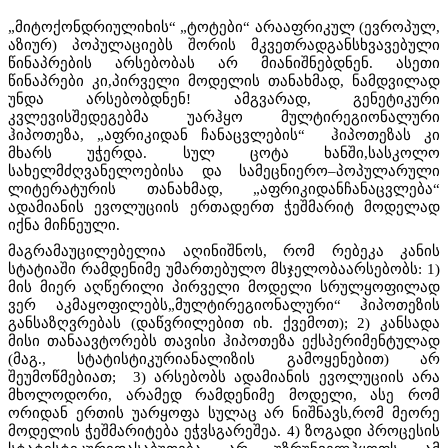
„მიტოქონდრიულიხის“ „ტოტები“ არააფრიკულ (ევროპულ,
აზიურ) პოპულაციებს შორის მკვეთრადგანსხვავებული
წინაპრების არსებობას არ მიანიშნებდნენ. ასეთი
წინაპრები კი,პირველი მოდელის თანახმად, ნამდვილად
უნდა არსებობდნენ! ამგვარად, გენეტიკური
კვლევისშედეგებმა უარჰყო მულტირეგიონალური
ჰიპოთეზა, „აფრიკიდან ჩანაცვლების“ ჰიპოთეზას კი
მხარს უჭერდა. სულ ცოტა ხანში,სასკოლო
სახელმძღვანელოებისა და სამეცნიერო–პოპულარული
ლიტერატურის თანახმად, „აფრიკიდანჩანაცვლება“
ადამიანის ევოლუციის ერთადერთ ჭეშმარიტ მოდელად
იქნა მიჩნეული.
მაგრამაუცილებელია აღინიშნოს, რომ რებეკა კანის
სტატიაში რამდენიმე უმართებულო მსჯელობაარსებობს: 1)
მის მიერ აღწერილი პირველი მოდელი სრულყოფილად
ვერ აკმაყოფილებს„მულტირეგიონალური“ ჰიპოთეზის
განსაზღვრებას (დაწვრილებით იხ. ქვემოთ); 2) კანსადა
მისი თანაავტორებს თავისი ჰიპოთეზა ექსპერიმენტულად
(მაგ., სტატისტიკურიანალიზის გამოყენებით) არ
შეუმოწმებიათ; 3) არსებობს ადამიანის ევოლუციის არა
მხოლოდორი, არამედ რამდენიმე მოდელი, ასე რომ
ორიდან ერთის უარყოფა სულაც არ ნიშნავს,რომ მეორე
მოდელის ჭეშმარიტება ეჭვსგარეშეა. 4) ზოგადი პროცესის