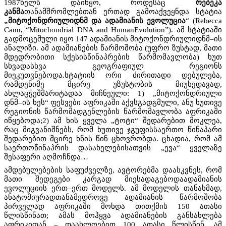
1987წელს დაიწყო, როდესაც
რებეკა
კანმა
თანამშრომლებთან ერთად გამოაქვეყნდა სტატია
„მიტოქონდრიულიდნმ და ადამიანის ევოლუცია
“ (
Rebecca
Cann, “Mitochondrial DNA and HumanEvolution”
). ამ სტატიაში
გადმოცემული იყო 147 ადამიანის მიტოქონდრიულიდნმ–ის
ანალიზი. ამ ადამიანების წარმოშობა (უფრო ზუსტად, მათი
მდედრობითი სქესისწინაპრების წარმომავლობა) ხუთ
სხვადასხვა გეოგრაფიულ რეგიონს
მიეკუთვნებოდა.სტატიის ორი ძირითადი დებულება,
რამდენიმე მცირე უზუსტობის მიუხედავად,
ახლაცჭეშმარიტადაა მიჩნეული: 1) „მიტოქონდრიული
დნმ–ის ხეს“ ფესვები აფრიკაში აქვსგადგმული, ანუ ხუთივე
რეგიონის წარმომადგენლების წარმომავლობა აფრიკაში
იწყებოდა;2) ამ ხის ყველა „ტოტი“ შედარებით მოკლეა,
რაც მიგვანიშნებს, რომ ხუთივე ჯგუფისსაერთო წინაპარი
შედარებით მცირე ხნის წინ ცხოვრობდა. ცხადია, რომ ამ
საერთოწინაპრის დასახელებისათვის „ევა“ ყველაზე
შესაფერი აღმოჩნდა…
ამდებულებების საფუძველზე, ავტორებმა დაასკვნეს, რომ
მათი შედეგები კარგად მიესადაგებოდაადამიანის
ევოლუციის ერთ–ერთ მოდელს. ამ მოდელის თანახმად,
ანატომიურადთანამედროვე ადამიანის წარმოშობა
პირველად აფრიკაში მოხდა თითქმის 150 ათასი
წლისწინათ; ამას მოჰყვა ადამიანების განსახლება
აფრიკიდან – დაახლოებით 100 ათასი წლისწინ. ამ