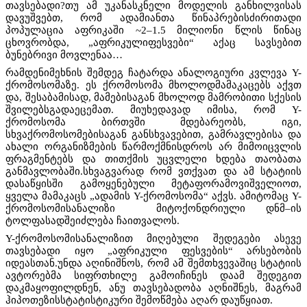
თავსებადი?თუ ამ უკანასკნელი მოდელის განხილვისას
დავუშვებთ, რომ ადამიანთა წინაპრებისძირითადი
პოპულაცია აფრიკაში ~2–1.5 მილიონი წლის წინაც
ცხოვრობდა, „აფრიკულიფესვები“ აქაც სავსებით
ბუნებრივი მოვლენაა…
რამდენიმეხნის შემდეგ ჩატარდა ანალოგიური კვლევა Y-
ქრომოსომაზე. ეს ქრომოსომა მხოლოდმამაკაცებს აქვთ
და, შესაბამისად, მამებისაგან მხოლოდ მამრობითი სქესის
შვილებსგადაეცემათ. მიუხედავად იმისა, რომ Y-
ქრომოსომა ბირთვში მდებარეობს, იგი,
სხვაქრომოსომებისაგან განსხვავებით, გამრავლებისა და
ახალი ორგანიზმების წარმოქმნისდროს არ მიმოიცვლის
ფრაგმენტებს და თითქმის უცვლელი ხდება თაობათა
განმავლობაში.სხვაგვარად რომ ვთქვათ და ამ სტატიის
დასაწყისში გამოყენებული მეტაფორამოვიშველიოთ,
ყველა მამაკაცს „ადამის Y-ქრომოსომა“ აქვს. ამიტომაც Y-
ქრომოსომისანალიზი მიტოქონდრიული დნმ–ის
ტოლფასადშეიძლება ჩაითვალოს.
Y-
ქრომოსომისანალიზით მიღებული შედეგები ასევე
თავსებადი იყო „აფრიკული ფესვების“ არსებობის
იდეასთან.უნდა აღინიშნოს, რომ ამ შემთხვევაშიც სტატიის
ავტორებმა სიფრთხილე გამოიჩინეს დაამ შედეგით
დაკმაყოფილდნენ, ანუ თავსებადობა აღნიშნეს, მაგრამ
ჰიპოთეზისსტატისტიკური შემოწმება აღარ დაუწყიათ.