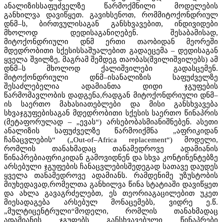
ანალიზისსაფუძველზე წარმოქმნილი მოდელების
განხილვა დავიწყეთ. გავიხსენოთ, რომმიტოქონდრიულ
დნმ–ს, ბირთვულისაგან განსხვავებით, ინდივიდები
მხოლოდ დედისაგანიღებენ. შესაბამისად,
მიტოქონდრიული დნმ ერთი თაობიდან მეორეში
მდედრობითი სქესისსაშუალებით გადაეცემა – დედისაგან
ყველა შვილზე, მაგრამ შემდეგ თაობას(შვილიშვილებს) ამ
დნმ–ს მხოლოდ ქალიშვილები გადასცემენ.
მიტოქონდრიული დნმ–ისანალიზის საფუძველზე
შესაძლებელია ადამიანთა დიდი ჯგუფების
წარმომავლობის დადგენა,რადგან მიტოქონდრიული დნმ–
ის საერთო მახასიათებლები და მისი განსხვავება
სხვაჯგუფებისაგან მდედრობითი სქესის საერთო წინაპრის
(მეტაფორულად – „ევას“) არსებობასმიანიშნებენ. ასეთი
ანალიზის საფუძველზე წარმოიქმნა „აფრიკიდან
ჩანაცვლების“ („Out-of–Africa replacement“) მოდელი,
რომლის თანახმადაც თანამედროვე ადამიანის
წინაპრებიაფრიკიდან გამოვიდნენ და სხვა კონტინენტებზე
არსებული ჯგუფების ჩანაცვლებისშედეგად სათავე დაუდეს
ყველა თანამედროვე ადამიანს. რამდენიმე უზუსტობის
მიუხედავად,რომელთა განხილვა წინა სტატიაში დავიწყეთ
და ახლა გავაგრძელებთ, ეს თეორიაგაცილებით უკეთ
მიესადაგება არსებულ მონაცემებს, ვიდრე ე.წ.
„მულტიცენტრული“მოდელი, რომლის თანახმადაც
ადამიანის ჯგუფებს განსხვავებული წინაპრები