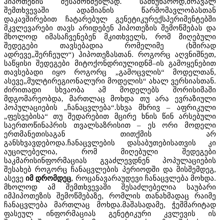
ჰიპოთეზის შესამოწმებლად. სამწუხაროდ,მრავალ
შემთხვევაში ადამიანის წარმომავლობასთან
დაკავშირებით ჩატარებულ გენეტიკურექსპერიმენტებში
მკვლევარები თავს არიდებენ ჰიპოთეზის შემოწმებას და
მხოლოდ იმასაჩვენებენ მკითხველს, რომ მიღებული
შედეგები თავსებადია რომელიმე (ხშირად
ადრევე„შერჩეულ“) ჰიპოთეზასთან. როგორც აღვნიშნეთ,
საწყისი შედეგები მიტოქონდრიულიდნმ–ის გამოყენებით
თავსებადი იყო როგორც „გამოცვლის“ მოდელთან,
ასევე„მულტირეგიონალური მოდელის“ ახალ ვერსიასთან.
ძირითადი სხვაობა ამ მოდელებს შორისიმაში
მდგომარეობდა, მართლაც მოხდა თუ არა ევრაზიული
პოპულაციების „ჩანაცვლება“.სხვა მხრივ – აფრიკული
„ფესვებისა“ თუ შედარებით მცირე ხნის წინ არსებული
საერთოწინაპრის თვალსაზრისით – ეს ორი მოდელი
ერთმანეთისაგან თითქმის არ
განსხვავდებოდა.ჩანაცვლების დასაბუთებისათვის კი
აუცილებელია, რომ მიღებული შედეგები
საკმარისინფორმაციას გვაძლევდნენ პოპულაციების
შესახებ როგორც ჩანაცვლების პერიოდში და მისშემდეგ,
ასევე
იმ დრომდეც
, როცანავარაუდევი ჩანაცვლება მოხდა.
მხოლოდ ამ შემთხვევაში შესაძლებელია საუბარი
იმჰიპოთეზის შემოწმებაზე, რომლის თანახმადაც რაიმე
ჩანაცვლება მართლაც მოხდა.მაშასადამე, ჭეშმარიტად
ფასეულ ინფორმაციას გენეტიკური კვლევის ის