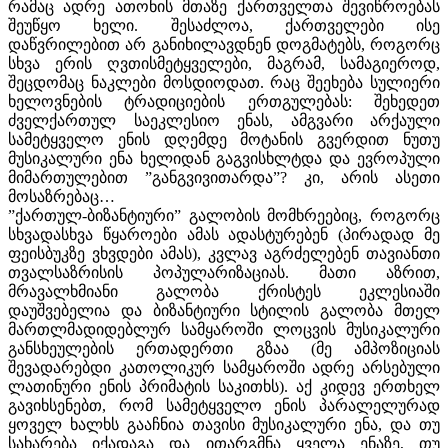
რამაც ადრე ათონის მთაზე ქართველთა შევიწროებას
შეუწყო ხელი. შესაძლოა, ქართველები ისე
დაწვრილებით არ განიხილავდნენ დოგმატებს, როგორც
სხვა ერის ღვთისმეტყველები, მაგრამ, სამაგიეროდ,
შეცდომაც ნაკლები მოსდიოდათ. რაც შეეხება სულიერი
ხელოვნების ტრადიციების ერთგულებას: შეხედეთ
ძველქართულ საეკლესიო ენას, ამგვარი არქაული
სამეტყველო ენის დღემდე მოტანის გვერდით ნუთუ
მუსიკალური ენა ხელიდან გაგვისხლტდა და ევროპული
მიმართულებით ”განგვივითარდა”? კი, არის ასეთი
მოსაზრებაც…
”ქართულ-ბიზანტიური” გალობის მომხრეებიც, როგორც
სხვადასხვა წყაროები ამას ადასტურებენ (პირადად მე
ფეისბუკზე ვხვდები ამას), კვლავ აგრძელებენ თავიანთი
თვალსაზრისის პოპულარიზაციას. მათი აზრით,
მრავალხმიანი გალობა ქრისტეს ეკლესიაში
დაუშვებელია და ბიზანტიური სტილის გალობა მთელ
მართლმადიდებლურ სამყაროში ლოცვის მუსიკალური
განსხეულების ერთადერთი გზაა (მე ამპოზიციას
შევადარებდი კათოლიკურ სამყაროში ადრე არსებული
ლათინური ენის პრიმატის საკითხს). აქ კიდევ ერთხელ
გავიხსენებთ, რომ სამეტყველო ენის პარალელურად
ყოველ ხალხს გააჩნია თავისი მუსიკალური ენა, და თუ
სახარება იქადაგა და ითარგმნა ყველა ენაზე, თუ