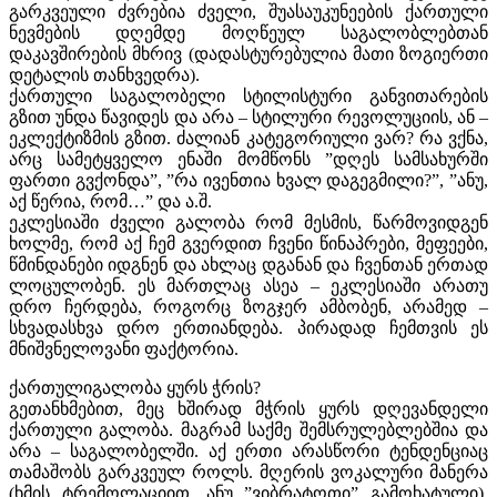
გარკვეული ძვრებია ძველი, შუასაუკუნეების ქართული
ნევმების დღემდე მოღწეულ საგალობლებთან
დაკავშირების მხრივ (დადასტურებულია მათი ზოგიერთი
დეტალის თანხვედრა).
ქართული საგალობელი სტილისტური განვითარების
გზით უნდა წავიდეს და არა – სტილური რევოლუციის, ან –
ეკლექტიზმის გზით. ძალიან კატეგორიული ვარ? რა ვქნა,
არც სამეტყველო ენაში მომწონს ”დღეს სამსახურში
ფართი გვქონდა”, ”რა ივენთია ხვალ დაგეგმილი?”, ”ანუ,
აქ წერია, რომ…” და ა.შ.
ეკლესიაში ძველი გალობა რომ მესმის, წარმოვიდგენ
ხოლმე, რომ აქ ჩემ გვერდით ჩვენი წინაპრები, მეფეები,
წმინდანები იდგნენ და ახლაც დგანან და ჩვენთან ერთად
ლოცულობენ. ეს მართლაც ასეა – ეკლესიაში არათუ
დრო ჩერდება, როგორც ზოგჯერ ამბობენ, არამედ –
სხვადასხვა დრო ერთიანდება. პირადად ჩემთვის ეს
მნიშვნელოვანი ფაქტორია.
ქართულიგალობა ყურს ჭრის?
გეთანხმებით, მეც ხშირად მჭრის ყურს დღევანდელი
ქართული გალობა. მაგრამ საქმე შემსრულებლებშია და
არა – საგალობელში. აქ ერთი არასწორი ტენდენციაც
თამაშობს გარკვეულ როლს. მღერის ვოკალური მანერა
(ხმის ტრემოლაციით, ანუ ”ვიბრატოთი” გამოხატული),