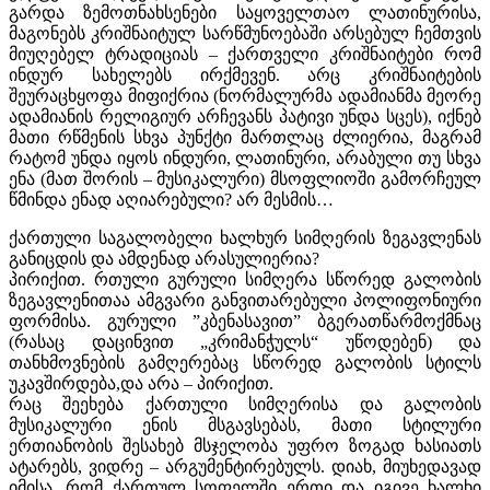
გარდა ზემოთნახსენები საყოველთაო ლათინურისა,
მაგონებს კრიშნაიტულ სარწმუნოებაში არსებულ ჩემთვის
მიუღებელ ტრადიციას – ქართველი კრიშნაიტები რომ
ინდურ სახელებს ირქმევენ. არც კრიშნაიტების
შეურაცხყოფა მიფიქრია (ნორმალურმა ადამიანმა მეორე
ადამიანის რელიგიურ არჩევანს პატივი უნდა სცეს), იქნებ
მათი რწმენის სხვა პუნქტი მართლაც ძლიერია, მაგრამ
რატომ უნდა იყოს ინდური, ლათინური, არაბული თუ სხვა
ენა (მათ შორის – მუსიკალური) მსოფლიოში გამორჩეულ
წმინდა ენად აღიარებული? არ მესმის…
ქართული საგალობელი ხალხურ სიმღერის ზეგავლენას
განიცდის და ამდენად არასულიერია?
პირიქით. რთული გურული სიმღერა სწორედ გალობის
ზეგავლენითაა ამგვარი განვითარებული პოლიფონიური
ფორმისა. გურული ”კბენასავით” ბგერათწარმოქმნაც
(რასაც დაცინვით „კრიმანჭულს“ უწოდებენ) და
თანხმოვნების გამღერებაც სწორედ გალობის სტილს
უკავშირდება,და არა – პირიქით.
რაც შეეხება ქართული სიმღერისა და გალობის
მუსიკალური ენის მსგავსებას, მათი სტილური
ერთიანობის შესახებ მსჯელობა უფრო ზოგად ხასიათს
ატარებს, ვიდრე – არგუმენტირებულს. დიახ, მიუხედავად
იმისა, რომ ქართულ სოფელში ერთი და იგივე ხალხი