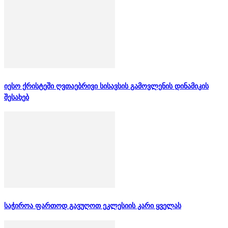
იესო ქრისტეში ღვთაებრივი სისავსის გამოვლენის დინამიკის
შესახებ
საჭიროა ფართოდ გავუღოთ ეკლესიის კარი ყველას