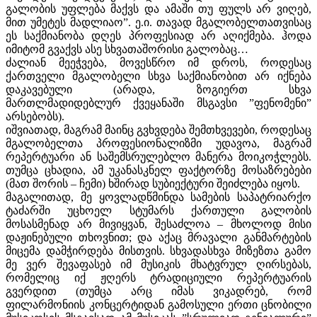
გალობის უფლება მაქვს და ამაში თუ ფულს არ ვიღებ,
მით უმეტეს მადლიაო”. ე.ი. თავად მგალობელთათვისაც
ეს საქმიანობა დღეს პროფესიად არ აღიქმება. ჰოდა
იმიტომ გვაქვს ასე სხვათაშორისი გალობაც…
ძალიან მეეჭვება, მოვესწრო იმ დროს, როდესაც
ქართველი მგალობელი სხვა საქმიანობით არ იქნება
დაკავებული (არადა, ზოგიერთ სხვა
მართლმადიდებლურ ქვეყანაში მსგავსი ”ფენომენი”
არსებობს).
იშვიათად, მაგრამ მაინც გვხვდება შემთხვევები, როდესაც
მგალობელთა პროფესიონალიზმი უდავოა, მაგრამ
რეპერტუარი ან საშემსრულებლო მანერა მოიკოჭლებს.
თუმცა ცხადია, ამ უკანასკნელ ფაქტორზე მოსაზრებები
(მათ შორის – ჩემი) ხშირად სუბიექტური შეიძლება იყოს.
მაგალითად, მე ყოვლადწმინდა სამების საპატრიარქო
ტაძარში უცხოელ სტუმარს ქართული გალობის
მოსასმენად არ მივიყვან, შესაძლოა – მხოლოდ მისი
დაჟინებული თხოვნით; და აქაც მრავალი განმარტების
მიცემა დამჭირდება მისთვის. სხვადასხვა მიზეზთა გამო
მე ვერ შევაფასებ იმ მუსიკის მხატვრულ ღირსებას,
რომელიც იქ ჟღერს ტრადიციული რეპერტუარის
გვერდით (თუმცა არც იმას ვიკადრებ, რომ
ფილარმონიის კონცერტიდან გამოსული ერთი ცნობილი