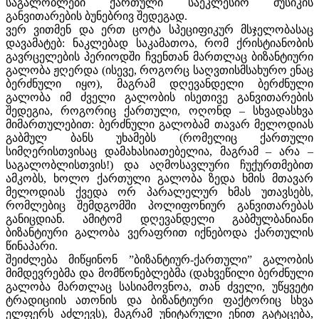
საგალობლები ქართული საეკლესიო მუსიკის
განვითარების ბუნებრივ შედეგად.
ვერ ვითმენ და ერთ ცოტა სპეციფიკურ მსჯელობასაც
დავამატებ: ნაკლებად საკამათოა, რომ ქრისტიანობის
გავრცელების პერიოდში ჩვენთან მართლაც ბიზანტიური
გალობა ჟღერდა (ისევე, როგორც საღვთისმსახურო ენაც
ბერძნული იყო), მაგრამ დღევანდელი ბერძნული
გალობა იმ ძველი გალობის ისეთივე განვითარების
შედეგია, როგორიც ქართული, ოღონდ – სხვადასხვა
მიმართულებით: ბერძნული გალობამ თავარ მელოდიას
გაბმულ ბანს უხამებს (რომელიც ქართული
სიმღერისთვისაც დამახასიათებელია, მაგრამ – არა –
საგალობლისთვის!) და აღმოსავლური ჩუქურთმებით
ამკობს, ხოლო ქართული გალობა ზედა ხმის მთავარ
მელოდიას ქვედა ორ პარალელურ ხმას უთავსებს,
რომლებიც შემდგომში პოლიფონიურ განვითარებას
განიცდიან. ამიტომ დღევანდელი გაბმულბანიანი
ბიზანტიური გალობა ვერაფრით იქნებოდა ქართულის
წინაპარი.
შეიძლება მიწყინონ ”ბიზანტიურ-ქართული” გალობის
მიმდევრებმა და მომწონებლებმა (დახვეწილი ბერძნული
გალობა მართლაც სასიამოვნოა, თან ძველი, უწყვეტი
ტრადიციის ათონის და ბიზანტიური ფაქტორიც სხვა
ელფერს აძლევს), მაგრამ უნიტარული ენით გატაცება,