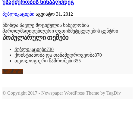
უსაქმურობის წინააღმდეგ
პუბლიკაციები
აგვისტო 31, 2012
წმინდა პავლე მოციქულის სახელობის
მართლმადიდებლური ღვთისმეტყველების ცენტრი
პოპულარული თემები
პუბლიკაციები
730
ქრისტიანობა და თანამედროვეობა
370
თეოლოგიური ნაშრომები
355
შესაწირი
© Copyright 2017 - Newspaper WordPress Theme by TagDiv
romabet
deneme
romabet
bonusu
romabet
veren
siteler