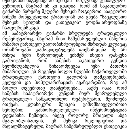
მუსიკოსის მსგავსად ამ მუსიკას ”სრულიად გენიალური”
ვუწოდო), მაგრამ ის კი ცხადია, რომ ამ საკათედრო
ტაძარში წირვაზე მჟღერი მუსიკის ზოგიერთი საავტორო
ნიმუში მოწყვეტილია ტრადიციას და ცნება ”საეკლესიო
მუსიკის სტილის და ესთეტიკის” ყოფნა-არყოფნაზე
ჩააფიქრებს კაცს.
ამ საპატრიარქო ტაძარში სრულდება ტრადიციული
რეპერტუარიც, მაგრამ მისი საშემსრულებლო მანერის
მიმართ ქართველ გალობისმცოდნეთა მხრიდან კვლავაც
ორაზროვანი დამოკიდებულება ფიქსირდება. მე არ
მინდა ჩემი წერილიდან ვინმემ ისეთი დასკვნა
გამოიტანოს, რომ სამების საკათედრო გუნდის
ხელმძღვანელის წინააღმდეგაა ჩემი პათოსი
მიმართული. ეს რეგენტი ბოლო წლებში საქართველოში
ტრადიციული ქართული გალობის დამკვიდრების,
კვლევის და პოპულარიზაციის ავანგარდშია, რაც ამ
ბოლო თვეებითაც დასტურდება… საქმე ისაა, რომ
სამების საპატრიარქო გუნდის მიერ შესრულებული
ტრადიციული სამგალობლო რეპერტუარი, შეიძლება
ითქვას, კლასიკური მუსიკის გამომსახველობითი
ხერხებით განხორციელებული ინტერპრეტაციაა
დედანისა. ჩემთვის, ისევე როგორც მრავალი სხვა
მგალობლისათვის, ეს მუსიკა რელიგიურია და
მაღალმხატვრული, მაგრამ, საშემსრულებლო ესთეტიკის