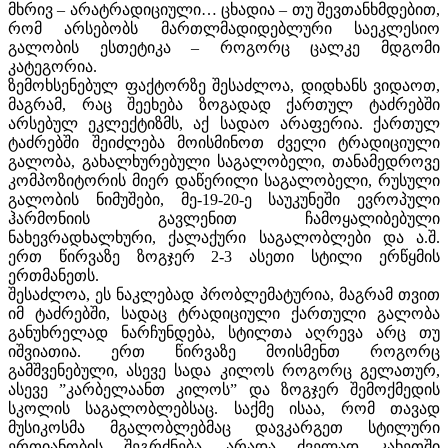
მხრივ – არატრადიციული… ცხადია – თუ შევთანხმდებით,
რომ არსებობს მართლმადიდებლური საეკლესიო
გალობის ესთეტიკა – როგორც ცალკე მდგომი
კატეგორია.
ზემოხსენებულ ფაქტორზე შესაძლოა, დიდხანს ვიდაოთ,
მაგრამ, რაც შეეხება ზოგადად ქართულ ტაძრებში
არსებულ ეკლექტიზმს, აქ სადაო არაფერია. ქართულ
ტაძრებში შეიძლება მოისმინოთ ძველი ტრადიციული
გალობა, გახალხურებული საგალობელი, თანამედროვე
კომპოზიტორის მიერ დაწერილი საგალობელი, რუსული
გალობის ნიმუშები, მე-19-20-ე საუკუნეში ევროპული
ჰარმონიის გავლენით ჩამოყალიბებული
ნახევრადხალხური, ქალაქური საგალობლები და ა.შ.
ერთ წირვაზე ზოგჯერ 2-3 ასეთი სტილი ერწყმის
ერთმანეთს.
შესაძლოა, ეს ნაკლებად პრობლემატურია, მაგრამ თვით
იმ ტაძრებში, სადაც ტრადიციული ქართული გალობა
განუხრელად ნარჩუნდება, სტილთა აღრევა არც თუ
იშვიათია. ერთ წირვაზე მოისმენთ როგორც
გამშვენებული, ასევე სადა კილოს როგორც გელათურ,
ასევე ”კარბელაანთ კილოს” და ზოგჯერ შემოქმედის
სკოლის საგალობლებსაც. საქმე ისაა, რომ თავად
მუსიკოსმა მგალობლებმაც დავკარგეთ სტილური
ერთიანობის შეგრძნება. არადა ძველად კახეთში