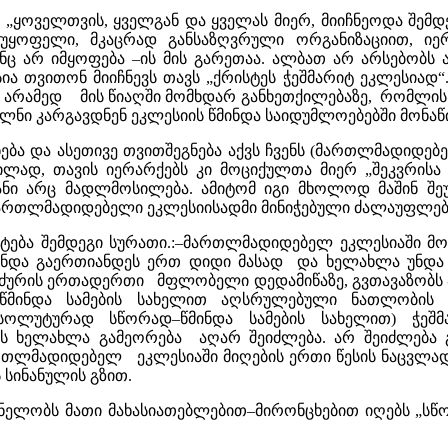
 „ყოველთვის, ყველგან და ყველას მიერ, მიიჩნეოდა შემ
ნუყოფელი, მკაცრად განსაზღვრული ორგანიზაციით, იე
ინც არ იმყოფება –ის მის გარეთაა. ალბათ არ არსებობ
სია თვითონ მიიჩნევს თავს „ქრისტეს ჭეშმარიტ ეკლესი
 არამედ მის წიაღში მომხდარ განხეთქილებაზე, რომლის
ლნი კარგავდნენ ეკლესიის წმინდა საიდუმლოებებში მონა
ება და ასეთივე თვითშეგნება აქვს ჩვენს (მართლმადიდებ
ილად, თავის იერარქებს კი მოციქულთა მიერ „შეკვრისა
ი არც მადლმოსილება. ამიტომ იგი მხოლოდ მაშინ შეუ
 მართლმადიდებელი ეკლესიისადმი მინიჭებული ძალაუფლების
ატება შემდეგი სურათი.:–მართლმადიდებელ ეკლესიაში 
 უნდა გაერთიანდეს ერთ დიდი მასად და ხელახლა უნდ
ძურის ერთადერთი მფლობელი დედამიწაზე, გვთავაზობს 
თ, წმინდა სამების სახელით აღსრულებული ნათლობი
სოლუტურად სწორად–წმინდა სამების სახელით) ჭეშმ
 ხელახლა გამეორება აღარ შეიძლება. არ შეიძლება 
მართლმადიდებელ ეკლესიაში მიღების ერთი წესის ნაცვლა
 სინანულის გზით.
ელობს მათი მახასიათებლებით–მირონცხებით იღებს „სწო