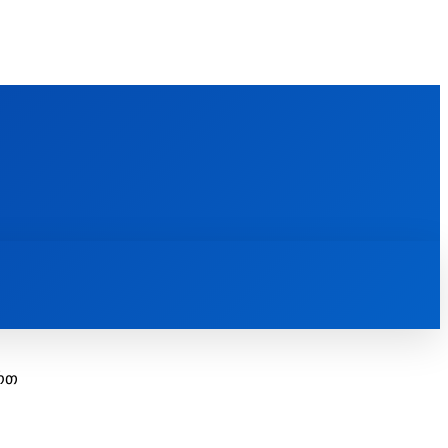
FOREIGN PUBLICATIONS
ᲙᲝᲜᲢᲐᲥᲢᲘ
ᲗᲔᲝᲚᲝᲒᲘᲣᲠᲘ ᲜᲐᲨᲠᲝᲛᲔᲑᲘ
ᲛᲔᲓᲘᲐᲗᲔᲙᲐ
ᲡᲮᲕᲐᲓᲐᲡᲮᲕᲐ
ᲡᲮᲕᲐ
ართ