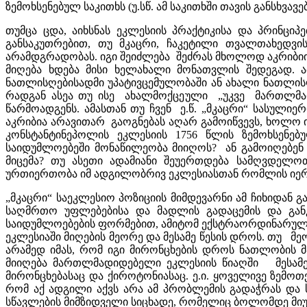
ზემოხსენებულ საკითხს (უ.სწ. ამ საკითხში თავის განს
თუმცა ცდა, აიხსნას ეკლესიის პრაქტიკისა და პრინც
განსაკუთრებით, თუ მკაცრი, ჩაკეტილი თვალთახედვი
არამდგრადობას. იგი შეიძლება შეძრას მხოლოდ აკრიბიი
მიღება ხდება მისი ხელახალი მონათვლის შედეგად. 
ნათლისღებისადმი უპატივცემულობაში ან ახალი ნათლისღ
რადგან ასეა თუ ისე ახალმოქცეული „უკვე მართლმად
წარმოადგენს. ამასთან თუ ჩვენ ე.წ. „მკაცრი“ სასულ
აკრიბია არავითარ გაოგნებას აღარ გამოიწვევს, ხოლო 
კონსტანტინეპოლის ეკლესიის 1756 წლის ზემოხსენე
საიდუმლოებეში მონაწილეობა მიიღოს? ან გამოიღებენ 
მიცემა? თუ ასეთი ადამიანი შეუერთდება სამღვდელო
ურთიერთობა იმ ადგილობრივ ეკლესიასთან რომლის იერ
„მკაცრი“ საეკლესიო პოზიციის მიმდევარნი ამ ჩიხიდან 
საღმრთო უფლებებისა და მადლის გადაცემის და გ
საიდუმლოებების ფორმებით, ამიტომ ექსტრაორდინარული
ეკლესიაში მიღების მეორე და მესამე წესის დროს. თუ მე
არამედ იმას, რომ იგი მირონცხების დროს ნათლობის 
მიიღება მართლმადიდებელი ეკლესიის წიაღში მესამე 
მირონცხებასაც და ქიროტონიასაც. ე.ი. ყოველივე ზემოთ
რომ აქ ადგილი აქვს არა ამ პრობლემის გადაჭრას და ს
სწავლების მიმზიდველი სიცხადე, რომელიც ბოლომდე მი