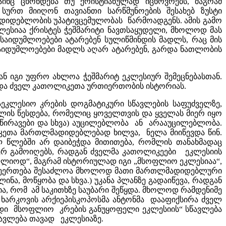
ინც ცხონდება თუ ქრისტიანულად იცხოვრებს, მაგრამ
ურთ მიიღონ თავიანთი სარწმუნოების შესახებ ზუსტი
ადიდებლობის უპატივცემულობას წარმოადგენს. ამის გამო
ესიაა ქრისტეს ჭეშმარიტი ნავთსაყუდელი, მხოლოდ მას
ი საიდუმლოებები ატარებენ სულიწმინდის მადლს, რაც მის
საიდუმლოებები მადლს აღარ ატარებენ, გარდა ნათლობის
ან იგი უფრო ახლოა ჭეშმარიტ ეკლესიურ შემეცნებასთან.
ა და ძველ კათოლიკეთა ურთიერთობის ისტორიას.
ეკლესიო კრების დოგმატიკური სწავლების საფუძველზე,
ლის წესდება, რომელიც ყოველთვის და ყველას მიერ იყო
აწირავები და სხვა) აუცილებლობა ან არააუცილებლობა.
იკეთა მართლმადიდებლებად ხილვა, ნელა მიიწევდა წინ.
ლ წლებში არ დაიბეჭდა მითითება, რომლის თანახმადაც
ვერ გამოიღებს, რადგან ძველმა კათოლიკეები ეკლესიის
ლიოდ“, მაგრამ ისტორიულად იგი „მსოფლიო ეკლესიაა“,
ნი შეერთება შესაძლოა მხოლოდ მათი მართლმადიდებლური
ინა, მოწყობა და სხვა.) უკანა პლანზე გადაიწევა, რადგან
, რომ ამ საკითხზე საუბარი შეწყდა. მხოლოდ რამდენიმე
“ ხარკოვის არქიეპისკოპოსმა ანტონმა დააფიქსირა ძველ
იდი მსოფლიო კრების განუყოფელი ეკლესიის“ სწავლება
სწავლება თავად ეკლესიაზე.