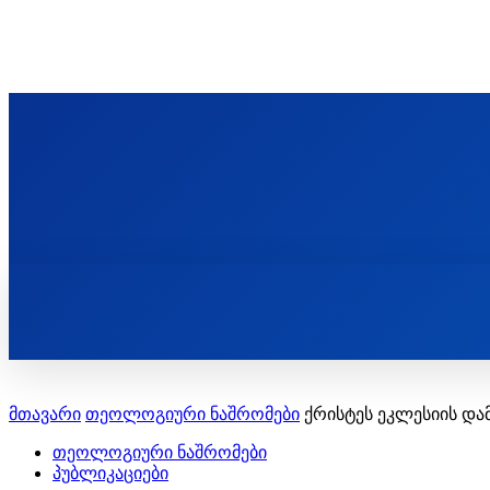
ᲬᲛᲘᲜᲓᲐ ᲞᲐᲕᲚᲔ ᲛᲝᲪᲘᲥᲣᲚᲘᲡ ᲡᲐᲮᲔᲚᲝᲑᲘ
ST. PAUL'S ORTHODOX CHRISTIAN TH
ᲞᲣᲑᲚᲘᲙᲐᲪᲘᲔᲑᲘ
მთავარი
თეოლოგიური ნაშრომები
ქრისტეს ეკლესიის დ
თეოლოგიური ნაშრომები
პუბლიკაციები