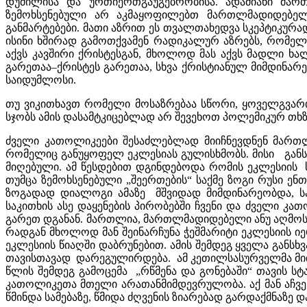
დუმილისა და ურთიერთგაუგებრობისა. ადამიანი მარ
ზემოხსენებული არ აკმაყოფილებთ მართლმადიდებელ 
განმარტებები. მათი აზრით ეს თვალთახედვა სკეპტიკურ
ისინი ხშირად გამოთქვამენ რადიკალურ აზრებს, რომე
აქვს კავშირი ქრისტესგან, მხოლოდ მას აქვს მადლი ხალ
გარეთაა–ქრისტეს გარეთაა, სხვა ქრისტიანულ მიმდინა
საიდუმლოსი.
თუ ვიკითხავთ რომელი მოსაზრებაა სწორი, ყოველგვარი 
სჯობს ამის დასამტკიცებლად არ შევეხოთ პოლემიკურ თხ
ძველი კათოლიკეები შესაძლებლად მიიჩნევდნენ მართლ
რომელიც განუყოფელ ეკლესიას გულისხმობს. მისი განს
მიღებული. ამ წესდებით დგინდებოდა რომის ეკლესიის 
თუმცა ზემოხსენებული „შეერთების“ საქმე ზოგი რუსი 
ზოგადად დიალოგი ამაზე მშვიდად მიმდინარეობდა, სა
საკითხის ასე დაყენების პირობებში ჩვენი და ძველი 
გარეთ დგანან. მართლია, მართლმადიდებელი ანუ აღმო
რადგან მხოლოდ მან შეინარჩუნა ჭეშმარიტი ეკლესიის 
ეკლესიის წიაღში დაბრუნებით. ამის შემდეგ ყველა განსხვ
თავისთავად დარეგულირდება. ამ კეთილსასურველმა მითი
წლის შემდეგ გამოცემა „რწმენა და გონებაში“ თავის ს
კათოლიკეთა მთელი არათანმიმდევრულობა. აქ მან აჩვ
წმინდა სამებაზე, წმიდა ძღვენის ზიარებად გარდაქმნაზე 