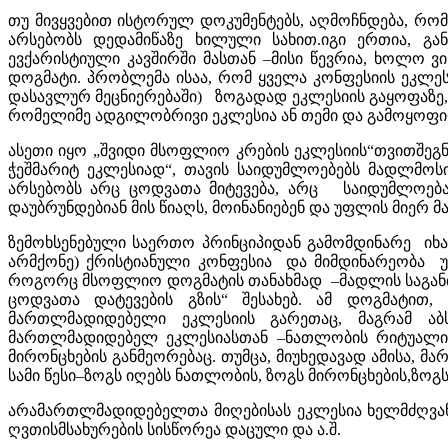
თუ მივყვებით ისტორულ დოკუმენტებს, აღმოჩნდება, რომ
არსებობს დედამიწაზე ხილული სახით.იგი ერთია, გა
ევქარისტიული კავშირში მასთან –მისი წევრია, ხოლო ვ
დოგმატი. პრობლემა ისაა, რომ ყველა კონფესიის ეკლე
დასავლურ მეცნიერებაში) ზოგადად ეკლესიის გაყოფაზე,
რომელიმე ადგილობრივი ეკლესია ან თემი და გამოყოფი
ასეთი იყო „შვიდი მსოფლიო კრების ეკლესიის“თვითშეგნ
ჭეშმარიტ ეკლესიად“, თავის საიდუმლოებებს მადლმოს
არსებობს არც ცოდვათა მიტევება, არც საიდუმლოებან
დაუბრუნდებიან მის წიაღს, მოინანიებენ და უფლის მიერ
ზემოხსენებული საერთო პრინციპიდან გამომდინარე იხ
არმქონე) ქრისტიანული კონფესია და მიმდინარეობა
როგორც მსოფლიო დოგმატის თანახმად –მადლის საგან
ცოდვათა დატევების გზის“ შესახებ. ამ დოგმატი
მართლმადიდებელი ეკლესიის გარეთაც, მაგრამ აბ
მართლმადიდებელ ეკლესიასთან –ნათლობის რიტუალის
მირონცხების განმეორებაც. თუმცა, მიუხედავად ამისა, 
სამი წესი–ზოგს იღებს ნათლობის, ზოგს მირონცხების,ზოგს
არამართლმადიდებელთა მიღებისას ეკლესია ხელმძღვან
ღვთისმსახურების სისწორეა დაცული და ა.შ.