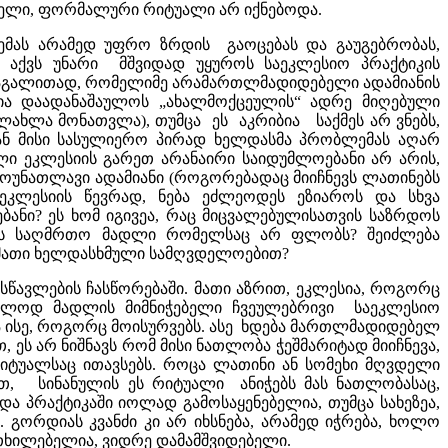
არიელი, ფორმალური რიტუალი არ იქნებოდა.
ლემას არამედ უფრო ზრდის გაოცებას და გაუგებრობას,
ს აქვს უნარი მშვიდად უყუროს საეკლესიო პრაქტიკის
, მაგალითად, რომელიმე არამართლმადიდებელი ადამიანის
სია დაადანაშაულოს „ახალმოქცეულის“ ადრე მიღებული
ლახლა მონათვლა), თუმცა ეს აკრიბია საქმეს არ ვნებს,
ან მისი სასულიერო პირად ხელდასმა პრობლემას აღარ
ლი ეკლესიის გარეთ არანაირი საიდუმლოებანი არ არის,
მოუნათლავი ადამიანი (როგორებადაც მიიჩნევს ლათინებს
ეკლესიის წევრად, ნება ეძლეოდეს ეზიაროს და სხვა
ანი? ეს ხომ იგივეა, რაც მიცვალებულისათვის საზრდოს
ხვებს საღმრთო მადლი რომელსაც არ ფლობს? შეიძლება
მათი ხელდასხმული სამღვდელოებით?
 სწავლების ჩასწორებაში. მათი აზრით, ეკლესია, როგორც
ლოდ მადლის მიმნიჭებელი ჩვეულებრივი საეკლესიო
 ისე, როგორც მოისურვებს. ასე ხდება მართლმადიდებელ
 ეს არ ნიშნავს რომ მისი ნათლობა ჭეშმარიტად მიიჩნევა,
იტუალსაც ითავსებს. როცა ლათინი ან სომეხი მღვდელი
ით, სინანულის ეს რიტუალი ანიჭებს მას ნათლობასაც,
და პრაქტიკაში იოლად გამოსაყენებელია, თუმცა სახეზეა,
 გორდიას კვანძი კი არ იხსნება, არამედ იჭრება, ხოლო
თხილებელია, ვიდრე დამამშვიდებელი.