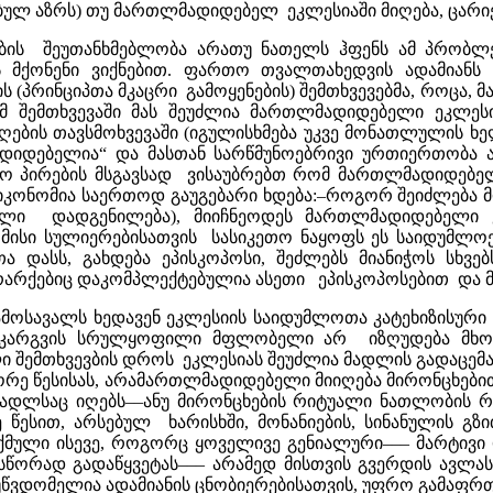
ხვავებულ აზრს) თუ მართლმადიდებელ ეკლესიაში მიღება, ც
იპების შეუთანხმებლობა არათუ ნათელს ჰფენს ამ პრობ
ს მქონენი ვიქნებით. ფართო თვალთახედვის ადამიან
ს (პრინციპთა მკაცრი გამოყენების) შემთხვევებმა, როცა
ამ შემთხვევაში მას შეუძლია მართლმადიდებელი ეკლე
ების თავსმოხვევაში (იგულისხმება უკვე მონათლულის ხე
იდებელია“ და მასთან სარწმუნოებრივი ურთიერთობა 
იერო პირების მსგავსად ვისაუბრებთ რომ მართლმადიდებე
იკონომია საერთოდ გაუგებარი ხდება:–როგორ შეიძლება 
ბული დადგენილება), მიიჩნეოდეს მართლმადიდებელი 
მისი სულიერებისათვის სასიკეთო ნაყოფს ეს საიდუმლოებ
თა დასს, გახდება ეპისკოპოსი, შეძლებს მიანიჭოს ს
არქებიც დაკომპლექტებულია ასეთი ეპისკოპოსებით და 
გამოსავალს ხედავენ ეკლესიის საიდუმლოთა კატეხიზისური
ანკარგვის სრულყოფილი მფლობელი არ იზღუდება მხო
 შემთხვევბის დროს ეკლესიას შეუძლია მადლის გადაცემა
ორე წესისას, არამართლმადიდებელი მიიღება მირონცხებით,
მადლსაც იღებს––ანუ მირონცხების რიტუალი ნათლობის რ
წესით, არსებულ ხარისხში, მონანიების, სინანულის გზ
ქმული ისევე, როგორც ყოველივე გენიალური––– მარტივი 
წორად გადაწყვეტას––– არამედ მისთვის გვერდის ავლას.
უწვდომელია ადამიანის ცნობიერებისათვის, უფრო გამაფრ