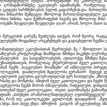
თლმადიდებელი იქნება, პროტესტანტი თუ კათოლიკე მა
ღრმადმორწმუნე, ეკლესიურ ადამიანებს, რომელთაც ს
ად ეკიდება სარწმუნოებას, სულის გადარჩენას და მართლმ
ლთა შინაარსი შემდეგია:–მხოლოდ მართლმადიდებელი ეკლ
ხთა ხსნისა, იგია ჭეშმარიტების სავანე და მხოლოდ მის
რეობებში მღვდლები მღვდლები აღარ არიან, ხოლო მათი 
მერყეობის გარეშე შეიძლება ითქვას, რომ მეორე, რადგ
ზულებებში მოყვანილ არგუმენტებს და გადავხედოთ ჩვენს
მადიდებელ ეკლესიასთან შეერთებას მე–7 მსოფლიო სა
აზღვრის კრიტერიუმად მიაჩნდათ წმინდა ბიკენტი ლერინე
სწავლების და საიდუმლოებების (ფილოქვე, წმინდა შეს
ენთუზიასტისათვის, რომელთაც ეჩქარებოდათ ძველ კათოლ
ნამ ჩვენს „საეკლესიო მოამბეში“ ამ ასწლეულის პირვე
კათოლიკეების დაახლოების მცდელობა ვერანაირ შედეგს 
სავლეთის ეკლესია გეოგრაფიულად ვერ ჩაითვლება „მსოფ
იერსახე და მოწყობა. ამიტომ ძველ კათოლიკეთა და ჩვე
ავებულობა ჩვენს შორის (სწავლებანი, რიტუალები, დისციპლ
თებამ ძველ კათოლიკეთა ისეთი გაღიზიანება გამოიწვია
ტატიაში „პასუხები არამართლმადიდებელ ღვთისმეტყველს
ენა, რომ, თუ კათოლიკეები ცდილობენ დაადგინონ „შვ
და სხვა, მათ ასევე უნდა იზრუნონ გაიგონ ამ ეკლესიისვე 