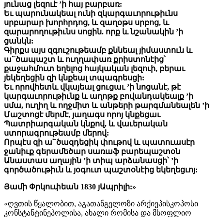
յունաց լեզուէ ’ի հայ բարբառ:
Եւ պարունակեալ ունի զկարգաւորութիւնս
սրբարար խորհրդոց, և զաղօթս սրբոց, և
զարարողութիւնս սոցին. որք և նշանակին ’ի
ցանկն:
Գիրքս այս զգուշութեամբ քննեալ յիմաստուն և
ա՟ծապաշտ և ուղղափառ քրիստոնէից՝
քաջահմուտ եղելոց հայկական լեզուի, բերաւ
յեկեղեցին զի կնքեալ տպագրեսցի:
Եւ որովհետև վկայեալ ցուցաւ ’ի նոցանէ, թէ
կարգաւորութիւնք և աղոթք բովանդակեալք ’ի
սմա, ուղիղ և ողջմիտ և անթերի թարգմանեալեն ’ի
Մաշտոցէ մերմէ, յաղագս որոյ կնքեցաւ
Պատրիարգական կնքով, և վաւերական
ստորագրութեամբ մերով:
Որպէս զի ա՟ծազդեցիկ փութով և պատուասէր
ջանիւք գերամեծար սառաֆ բարեպաշտօն
Անաստաս աղային ’ի տիպ արձանասցի՝ ’ի
գործածութիւն և յօգուտ պաշտօնէից եկեղեցւոյ:
Յամի Փրկուփեան 1830 յԱպրիլի:»
«ღვთის წყალობით, აგათანგელოზი არქიეპისკოპოსი
კონსტანტინეპოლისა, ახალი რომისა და მსოფლიო