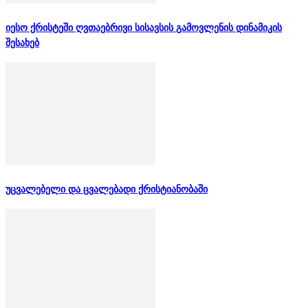
იესო ქრისტეში ღვთაებრივი სისავსის გამოვლენის დინამიკის
შესახებ
უცვალებელი და ცვალებადი ქრისტიანობაში