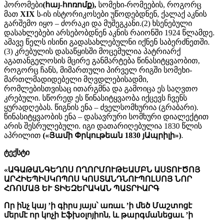
ჰორომები
(հայ-հոռոմք),
სომეხი-რომეების, როგორც
მათ
XIX
ს-ის ისტორიკოსები უწოდებდნენ, ქალაქ აკნის
გარშემო იყო – ძორაკი და მუშეგკანი.(2) ხსენებული
დასახლებები არსებობდნენ აკნის რაიონში 1924 წლამდე.
ამავე წელს ისინი გადასახლებულნი იქნენ საბერძნეთში.
(3) კრებულის დასაწყისში მოცემულია პატრიარქ
აგათანგელოსის მცირე განმარტება წინასიტყვაობით,
როგორც ჩანს, მიმართული პირველ რიგში სომეხი-
მართლმადიდებელი მღვდლებისადმი,
რომლებისთვისაც ითარგმნა და გამოიცა ეს საღვთო
კრებული. სწორედ ეს წინასიტყვაობა იქცევს ჩვენს
ყურადღებას. წიგნის ენა – ძველსომხურია (გრაბარი).
წინასიტყვაობის ენა – დასავრური სომხური დიალექტით
არის შესრულებული. იგი დათარიღებულია 1830 წლის
აპრილით
(«Յամի Փրկութեան 1830 յԱպրիլի»)
.
ტექსტი
«ԱԳԱԹԱՆԳԵՂՈՍ ՈՂՈՐՄՈՒԹԵԱՄԲՆ ԱՍՏՈՒԾՈՅ
ԱՐՀԻԵՊԻՍԿՈՊՈՍ ԿՈՍՏԱՆԴՆՈՒՊՈԼՍՈՅ ՆՈՐ
ՀՌՈՄԱՅ ԵՒ ՏԻԵԶԵՐԱԿԱՆ ՊԱՏՐԻԱՐԳ
Որ ինչ կայ ’ի գիրս յայս՝ առաւ ’ի մեծ Մաշտոցէ
մերմէ որ կոչի Էֆխօլոյիոն, և թարգմանեցաւ ’ի