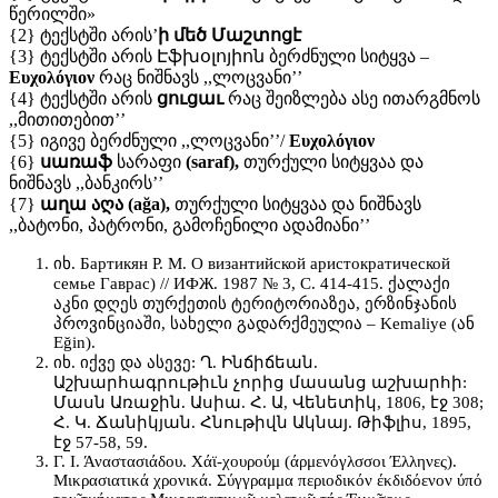
წერილში»
{2} ტექსტში არის’
ի մեծ Մաշտոցէ
{3} ტექსტში არის Էֆխօլոյիոն ბერძნული სიტყვა –
Ευχολόγιον
რაც ნიშნავს ,,ლოცვანი’’
{4} ტექსტში არის
ցուցաւ
რაც შეიზლება ასე ითარგმნოს
,,მითითებით’’
{5} იგივე ბერძნული ,,ლოცვანი’’/
Ευχολόγιον
{6}
սառաֆ
სარაფი
(saraf),
თურქული სიტყვაა და
ნიშნავს ,,ბანკირს’’
{7}
աղա აღა (ağa),
თურქული სიტყვაა და ნიშნავს
,,ბატონი, პატრონი, გამოჩენილი ადამიანი’’
იხ. Бартикян P. M. О византийской аристократической
семье Гаврас) // ИФЖ. 1987 № 3, С. 414-415. ქალაქი
აკნი დღეს თურქეთის ტერიტორიაზეა, ერზინჯანის
პროვინციაში, სახელი გადარქმეულია – Kemaliye (ან
Eğin).
იხ. იქვე და ასევე: Ղ. Ինճիճեան.
Աշխարհագրութիւն չորից մասանց աշխարհի:
Մասն Առաջին. Ասիա. Հ. Ա, Վենետիկ, 1806, էջ 308;
Հ. Կ. Ճանիկյան. Հնութիվն Ակնայ. Թիֆլիս, 1895,
էջ 57-58, 59.
Γ. Ι. Άναστασιάδου. Χάϊ-χουρούμ (άρμενόγλσσοι Έλληνες).
Μικρασιατικά χρονικά. Σύγγραμμα περιοδικόν έκδιδόενον ύπό