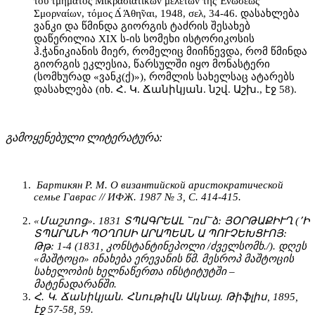
του̃ τμήματος Μικρασιατικω̃ν μελετω̃ν τής Ένω̃σεως
Σμορναίων, τόμος Δ́ Άθη̃ναι, 1948, σελ, 34-46. დასახლება
ვანკი და წმინდა გიორგის ტაძრის შესახებ
დაწერილია XIX ს-ის სომეხი ისტორიკოსის
ჰ.ჭანიკიანის მიერ, რომელიც მიიჩნევდა, რომ წმინდა
გიორგის ეკლესია, წარსულში იყო მონასტერი
(სომხურად «ვანკ(ქ)»), რომლის სახელსაც ატარებს
დასახლება (იხ. Հ. Կ. Ճանիկյան. նշվ. Աշխ., էջ 58).
გამოყენებული ლიტერატურა:
Бартикян P. M. О византийской аристократической
семье Гаврас // ИФЖ. 1987 № 3, С. 414-415.
«Մաշտոց». 1831 ՏՊԱԳՐԵԱԼ ՟ռմ՟ձ: ՅՕՐԹԱՔԻՒՂ (՚Ի
ՏՊԱՐԱՆԻ ՊՕՂՈՍԻ ԱՐԱՊԵԱՆ Ա ՊՈՒՉԵԽՑՒՈՅ:
Թթ: 1-4 (1831, კონსტანტინეპოლი /ძველსომხ./). დღეს
«მაშტოცი» ინახება ერევანის წმ. მესროპ მაშტოცის
სახელობის ხელნაწერთა ინსტიტუტში –
მატენადარანში.
Հ. Կ. Ճանիկյան. Հնութիվն Ակնայ. Թիֆլիս, 1895,
էջ 57-58, 59.