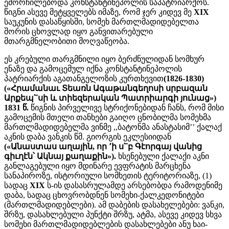
ემორჩილებოდა კონსტანტინეპოლის საპატრიარქოს.
წიგნი ასევე მეტყველებს იმაზე, რომ ჯერ კიდევ მე
XIX
საუკუნის დასაწყისში, სომეხ მართლმადიდებელთა
შორის ცხოვლად იყო განვითარებული
მთარგმნელობითი მოღვაწეობა.
ეს კრებული თარგმნილი იყო ბერძნულიდან სომხურ
ენაზე და გამოცემულ იქნა კონსტანტინეპოლის
პატრიარქის აგათანგელოზის კურთხევით
(1826-1830)
(«Հրամանաւ Տեառն Ագաթանգեղոսի սրբազան
Արքեպ՟սի և տիեզերական Պատրիարգի յունաց»)
1831 წ.
წიგნის პირველივე სტრიქონებიდან ჩანს, რომ მისი
გამოცემის მთელი თანხები გაიღო ცნობილმა სომეხმა
მართლმადიდებელმა ვინმე ,,ბატონმა ანასტასიმ’’ ქალაქ
აკნის დაბა ვანკის წმ. გიორგის ეკლესიიდან
(«Անաստաս աղային, որ ՚ի ս՟բ Գէորգայ վանից
գիւղէն՝ Ակնայ քաղաքին»).
ხსენებული ქალაქი აკნი
განლაგებული იყო მდინარე ევფრატის მარცხენა
სანაპიროზე, ისტორიული სომხეთის ტერიტორიაზე, (1)
სადაც
XIX
ს-ის დასასრულამდე არსებობდა რამოდენიმე
დაბა, სადაც ცხოვრობდნენ სომეხი-ქალკედონიტები
(მართლმადიდებლები). ამ დაბების დასახელებები: ვანკი,
შრზუ, დასახლებული პუნქტი შრზუ, ატმა, ასევე კიდევ სხვა
სომეხი მართლმადიდებლების დასახლებები ანუ ხაი-