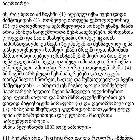
პატრიარქი
ის, რაც წერია ამ წიგნში {1} აღებულ იქნა ჩვენი დიდი
მაშტოციდან {2}, რომელიც იწოდება ევხოლოგიონად
{3} და თარგმნილია ბერძნულიდან სომხურ ენაზე, მასში
არის წმინდა საიდუმლოთა წეს-მსახურებები, წმინდანთა
ლოცვები და მათი მსახურებანი, რომელიც არის
ჩამონათვალში. ეს წიგნი ზედმიწევნით შესწავლილ იქნა,
დახელოვნებული სომხურ ენაში ბრძენი ღვთისმოშიში
მართლმადიდებელი ქრისტიანების მიერ და ბოძებულ
იქნა ეკლესიაში, ბეჭედ დასმული იმისათვის, რომ იქნას
გამოცემული. ამრიგად, როგორც ცხადყოფენ ისინი {4},
ამ წიგნში არსებული წეს-მსახურებები და ლოცვები
თარგმნილია სწორედ, საღად და წუნდაუდებლად ჩვენი
მაშტოციდან {5} ამიტომ (ეს წიგნი) იყო დამოწმებული
პატრიარქის ბეჭდით ჩვენი ნამდვილი ხელმოწერით.
დაე, ღვთის ძალით და მისი მსწრაფლშემწეობით და
დიდად პატივსაცემი სარაფისა {6} და ღვთისმოსავი აღა
{7} ანასტასის მხურვალე გულმოდგინებით გამოცემულ
იქნას მოხმარებისთვის და ეკლესიის მსახურთა
სარგებლობისთვის.
ხსნის წელიწადში 1830 (თვე აპრილი)»
{1} ტექსტში არის
’ի գիրս
რაც იგივეა როგორც «წმინდა