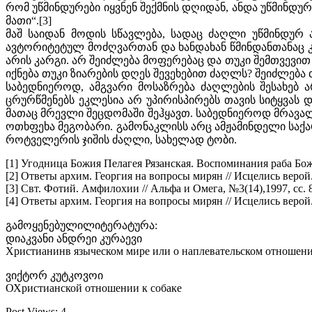
რომ უწმინდურები იყვნენ შექმნის დღიდან, ანდა უწმინდ
მათი“.[3]
მაშ საიდან მოდის სწავლება, სადაც ძაღლი უწმინდურ
ავტორიტეტულ მოძღვართან და ხანდახან წმინდანთანაც კი
არის კარგი. არ შეიძლება მოფერებაც და თუკი შემთვევით
იქნება თუკი ზიარების დღეს შევეხებით ძაღლს? შეიძლება 
საბედნიეროდ, ამგვარი მოსაზრება ძაღლების შესახებ 
ცრურწმენებს ეკლესია არ უპირისპირებს თავის სიტყვას 
მათაც მრევლი შეცდომაში შეჰყავთ. საბედნიეროდ მრავალ
ოთხფეხა მეგობარი. გამონაკლისს არც ამჟამინდელი სა
როტველერის ჯიშის ძაღლი, სახელად ტობი.
[1] Угодница Божия Пелагея Рязанская. Воспоминания раба Божия
[2] Ответы архим. Георгия на вопросы мирян // Исцелись верой
[3] Свт. Фотий. Амфилохии // Альфа и Омега, №3(14),1997, сс. 
[4] Ответы архим. Георгия на вопросы мирян // Исцелись верой
გამოყენებულილიტერატურა:
დიაკვანი ანდრეი კურაევი
Христианинв языческом мире или о наплевательском отношени
ვიქტორ კუტკოვოი
ОХристианской отношении к собаке
Post Views:
4