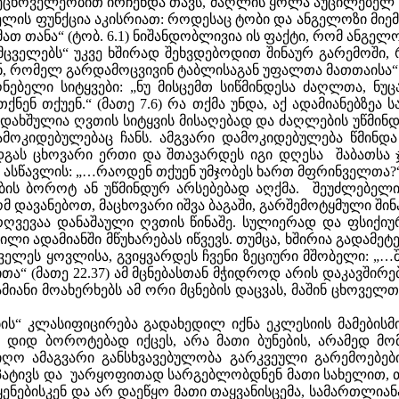
მეცხოველეობით ირჩენდა თავს, ძაღლის ყოლა აუცილებელ პ
ველის ფუნქცია აკისრიათ: როდესაც ტობი და ანგელოზი მიემ
მათ თანა“ (ტობ. 6.1) ნიშანდობლივია ის ფაქტი, რომ ანგ
ცველებს“ უკვე ხშირად შეხვდებოდით შინაურ გარემოში, 
ან, რომელ გარდამოცვივინ ტაბლისაგან უფალთა მათთაისა“. 
ებელი სიტყვები: „ნუ მისცემთ სიწმინდესა ძაღლთა, ნუ
ნ თქუენ.“ (მათე 7.6) რა თქმა უნდა, აქ ადამიანებზეა ს
 დახშულია ღვთის სიტყვის მისაღებად და ძაღლების უწმინ
მოკიდებულებაც ჩანს. ამგვარი დამოკიდებულება წმინდა
დგას ცხოვარი ერთი და შთავარდეს იგი დღესა შაბათსა 
 კი ასწავლის: „…რაოდენ თქუენ უმჯობეს ხართ მფრინველთა?“
ბის ბოროტ ან უწმინდურ არსებებად აღქმა. შეუძლებელი
 დავანებოთ, მაცხოვარი იშვა ბაგაში, გარშემოტყმული ში
ღვევაა დანაშაული ღვთის წინაშე. სულიერად და ფსიქიუ
ილი ადამიანში მწუხარებას იწვევს. თუმცა, ხშირია გადამე
რველეს ყოვლისა, გვიყვარდეს ჩვენი ზეციური მშობელი: 
“ (მათე 22.37) ამ მცნებასთან მჭიდროდ არის დაკავშირებ
ადამიანი მოახერხებს ამ ორი მცნების დაცვას, მაშინ ცხოვ
ს“ კლასიფიცირება გადახედილ იქნა ეკლესიის მამებისმი
 დიდ ბოროტებად იქცეს, არა მათი ბუნების, არამედ მ
იღო ამაგვარი განსხვავებულობა გარკვეული გარემოებებ
ტივს და უარყოფითად სარგებლობდნენ მათი სახელით, თუმც
ებისკენ და არ დაეწყო მათი თაყვანისცემა, სამართლიანა