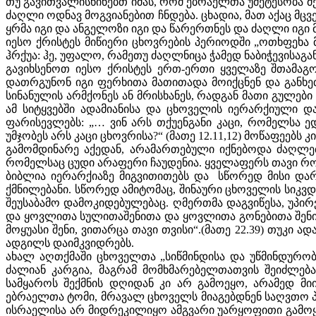
თუ გავითვალისწინებთ იმას, რომ ებრაელთა უმეტესობა 
ძაღლი ოდნავ მოგვიანებით ჩნდება. ცხადია, მათ აქაც მც
ყრმა იგი და ანგელოზი იგი და წარერთნეს და ძაღლი იგი 
იესო ქრისტეს მიწიერი ცხოვრების პერიოდში „ოთხფეხა მ
ჰრქუა: ჰე, უფალო, რამეთუ ძაღლნიცა ჭამედ ნაბიჭევისაგ
გავიხსენოთ იესო ქრისტეს ერთ-ერთი ყველაზე შთამაგონ
დათრგუნონ იგი ფერხითა მათითადა მოიქცნენ და განხეთქნე
სინანულის არმქონეს ან მრისხანეს, რადგან მათი გულები
ამ სიტყვებში ადამიანისა და ცხოველის იერარქიული და
ფარისევლებს: „… ვინ არს თქუენგანი კაცი, რომელსა ე
უმჯობეს არს კაცი ცხოვრისა?“ (მათე 12.11,12) მოწაფეებს
გამომდინარე აქედან, არამართებული იქნებოდა ძაღლე
რომელსაც ცუდი არაფერი ჩაუდენია. ყველაფერს თავი რომ
ბიბლია იერარქიაზე მიგვითითებს და სწორედ მისი დარ
ქმნილებანი. სწორედ ამიტომაც, შინაური ცხოველის სიკვდ
შეუსაბამო დამოკიდებულებაც. ღმერთმა დაგვიწესა, უპი
და ყოვლითა სულითაშენითა და ყოვლითა გონებითა შენითა
მოყუასი შენი, ვითარცა თავი თვისი“.(მათე 22.39) თუკი 
ადგილს დაიმკვიდრებს.
ახალ აღთქმაში ცხოველთა „სიწმინდისა და უწმინდურობი
ძალიან კარგია, მაგრამ მომხმარებელთათვის შეიძლება
სამყაროს შექმნის დღიდან კი არ გამოეყო, არამედ მი
ებრაელთა ტომი, მრავალ ცხოველს მიაგებდნენ საღვთო პა
ისრაელისა არ მიდრეკილიყო ამგვარი უარყოფითი გამოყენ