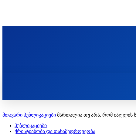
ᲬᲛᲘᲜᲓᲐ ᲞᲐᲕᲚᲔ ᲛᲝᲪᲘᲥᲣᲚᲘᲡ ᲡᲐᲮᲔᲚᲝᲑᲘ
ST. PAUL'S ORTHODOX CHRISTIAN TH
ᲞᲣᲑᲚᲘᲙᲐᲪᲘᲔᲑᲘ
მთავარი
პუბლიკაციები
მართალია თუ არა, რომ ძაღლის 
პუბლიკაციები
ქრისტიანობა და თანამედროვეობა