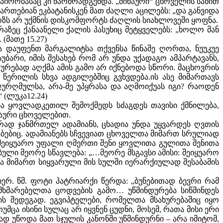
ირობასაც კი წარმოადგენდა. „შინაური“ ცხოველის სახით
ართებიან ეკბატანისკენ მათ ძაღლი აცილებს: „და განვიდა
ელოზს არ უქმნის დისკომფორტს ძაღლის სიახლოვეში ყოფნა.
რაზეც ქანაანელი ქალის პასუხიც მეტყველებს: „ხოლო მან
(მათე 15.27)
ცა დაუფენთ მარგალიტსა თქვენსა წინაშე ღორთა, ნუუკუე
აუბარი, იმის შესახებ რომ არ უნდა უქადაგო ამპარტავანს,
დურებად აღქმა ამის გამო არ იქნებოდა სწორი. მაცხოვრის
 წერილის სხვა ადგილებშიც გვხვდება.ის ასე მიმართავს
ჯურღმულსა, არა-მე უპყრასა და აღმოიქუას იგი? რაოდენ
 (ლუკა12.24)
ა ყოვლადკეთილ შემოქმედს სძაგდეს თავისი ქმნილება,
ნაური ცხოველებით.
რად ჯანმრთელ ადამიანს, ცხადია უნდა უყვარდეს ღვთის
ტებებიც. ადამიანებს სჩვევიათ ცხოველთა მიმართ სრულიად
„…შეიყუარო უფალი ღმერთი შენი ყოვლითა გულითა შენითა
ული მეორე სწავლება: „…მეორე მსგავსი ამისი: შეიყუარო
ელთა მიმართ სიყვარული მის სულში იერარქიულად შესაბამის
ერ. წმ. ფოტი პატრიარქი წერდა: „ბუნებითად ბევრი რამ
ომხმარებელთა ცოდვების გამო… უწმინდურება სიწმინდეს
ის შედეგად. ეგვიპტელები, რომელთა მსახურებაშიც იყო
ა ისინი სულაც არ იყვნენ ცუდნი, მოსემ, რათა მისი ერი
დ უწოდა მათ სჯულის კანონში უწმინდურნი – არა იმიტომ,