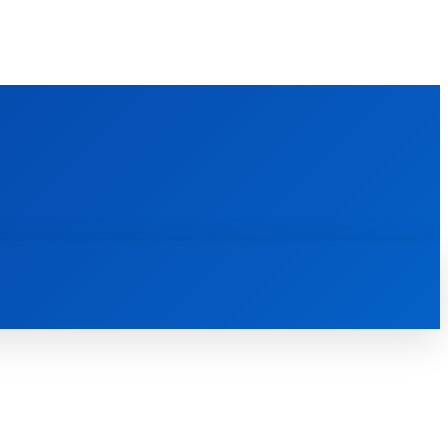
FOREIGN PUBLICATIONS
ᲙᲝᲜᲢᲐᲥᲢᲘ
ᲗᲔᲝᲚᲝᲒᲘᲣᲠᲘ ᲜᲐᲨᲠᲝᲛᲔᲑᲘ
ᲛᲔᲓᲘᲐᲗᲔᲙᲐ
ᲡᲮᲕᲐᲓᲐᲡᲮᲕᲐ
ᲡᲮᲕᲐ