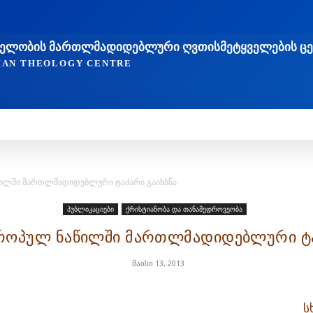
ᲐᲮᲔᲚᲝᲑᲘᲡ ᲛᲐᲠᲗᲚᲛᲐᲓᲘᲓᲔᲑᲚᲣᲠᲘ ᲦᲕᲗᲘᲡᲛᲔᲢᲧᲕᲔᲚᲔᲑᲘᲡ Ც
TIAN THEOLOGY CENTRE
ᲛᲔᲓᲠᲝᲕᲔᲝᲑᲐ
ᲛᲔᲪᲜᲘᲔᲠᲔᲑᲐ ᲓᲐ ᲠᲔᲚᲘᲒᲘᲐ
ᲗᲔᲝᲚᲝᲒᲘᲣᲠᲘ ᲜᲐᲨᲠᲝᲛ
ილში მართლმადიდებლური ტაძარი გაიხსნა
პუბლიკაციები
ქრისტიანობა და თანამედროვეობა
როპულ ნაწილში მართლმადიდებლური ტა
მაისი 13, 2013
ს