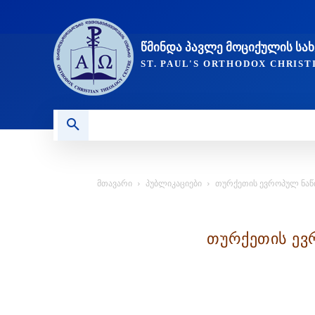
ᲬᲛᲘᲜᲓᲐ ᲞᲐᲕᲚᲔ ᲛᲝᲪᲘᲥᲣᲚᲘᲡ Ს
ST. PAUL'S ORTHODOX CHRIS
ᲞᲣᲑᲚᲘᲙᲐᲪᲘᲔᲑᲘ
ᲥᲠᲘᲡᲢᲘᲐᲜᲝᲑᲐ ᲓᲐ ᲗᲐᲜᲐ
მთავარი
პუბლიკაციები
თურქეთის ევროპულ ნაწ
თურქეთის ევ