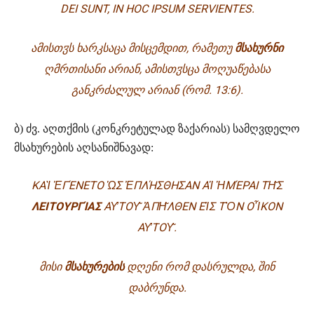
DEI SUNT, IN HOC IPSUM SERVIENTES.
ᲐᲛᲘᲡᲗᲳᲡ ᲮᲐᲠᲙᲡᲐᲪᲐ ᲛᲘᲡᲪᲔᲛᲓᲘᲗ, ᲠᲐᲛᲔᲗᲣ
ᲛᲡᲐᲮᲣᲠᲜᲘ
ᲦᲛᲠᲗᲘᲡᲐᲜᲘ ᲐᲠᲘᲐᲜ, ᲐᲛᲘᲡᲗᲳᲡᲪᲐ ᲛᲝᲦᲣᲐᲬᲔᲑᲐᲡᲐ
ᲒᲐᲜᲙᲠᲫᲐᲚᲣᲚ ᲐᲠᲘᲐᲜ
(ᲠᲝᲛ. 13:6).
ბ) ძვ. აღთქმის (კონკრეტულად ზაქარიას) სამღვდელო
მსახურების აღსანიშნავად:
ΚΑ
Ὶ
Ἐ
ΓΈΝΕΤΟ
Ὡ
Σ
Ἐ
ΠΛΉΣΘΗΣΑΝ Α
Ἱ
Ἡ
ΜΈΡΑΙ Τ
Η͂
Σ
ΛΕΙΤΟΥΡΓΊΑΣ
Α
Υ̓
ΤΟ
Υ͂
Ἀ
Π
Η͂
ΛΘΕΝ Ε
Ἰ
Σ Τ
Ὸ
Ν Ο
Ἶ
ΚΟΝ
Α
Υ̓
ΤΟ
Υ͂
.
ᲛᲘᲡᲘ
ᲛᲡᲐᲮᲣᲠᲔᲑᲘᲡ
ᲓᲦᲔᲜᲘ ᲠᲝᲛ ᲓᲐᲡᲠᲣᲚᲓᲐ, ᲨᲘᲜ
ᲓᲐᲑᲠᲣᲜᲓᲐ.