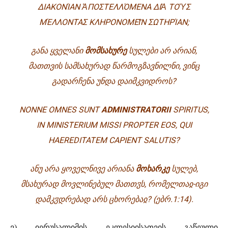
ΔΙΑΚΟΝ
Ί
ΑΝ
Ἀ
ΠΟΣΤΕΛΛ
Ό
ΜΕΝΑ ΔΙ
Ὰ
ΤΟ
Ὺ
Σ
Μ
Έ
ΛΛΟΝΤΑΣ ΚΛΗΡΟΝΟΜΕ
Ι͂
Ν ΣΩΤΗΡ
Ί
ΑΝ;
ᲒᲐᲜᲐ ᲧᲕᲔᲚᲐᲜᲘ
ᲛᲝᲛᲡᲐᲮᲣᲠᲔ
ᲡᲣᲚᲔᲑᲘ ᲐᲠ ᲐᲠᲘᲐᲜ,
ᲛᲐᲗᲗᲕᲘᲡ ᲡᲐᲛᲡᲐᲮᲣᲠᲐᲓ ᲬᲐᲠᲛᲝᲒᲖᲐᲕᲜᲘᲚᲜᲘ, ᲕᲘᲜᲪ
ᲒᲐᲓᲐᲠᲩᲔᲜᲐ ᲣᲜᲓᲐ ᲓᲐᲘᲛᲙᲕᲘᲓᲠᲝᲡ?
NONNE OMNES SUNT
ADMINISTRATORII
SPIRITUS,
IN MINISTERIUM MISSI PROPTER EOS, QUI
HAEREDITATEM CAPIENT SALUTIS?
ᲐᲜᲣ ᲐᲠᲐ ᲧᲝᲕᲔᲚᲜᲘᲕᲔ ᲐᲠᲘᲐᲜᲐ
ᲛᲝᲮᲐᲠᲙᲔ
ᲡᲣᲚᲔᲑ,
ᲛᲡᲐᲮᲣᲠᲐᲓ ᲛᲝᲕᲚᲘᲜᲔᲑᲣᲚ ᲛᲐᲗᲗᲳᲡ, ᲠᲝᲛᲔᲚᲗᲐᲲ-ᲘᲒᲘ
ᲓᲐᲛᲙᲳᲓᲠᲔᲑᲐᲓ ᲐᲠᲡ ᲪᲮᲝᲠᲔᲑᲐᲲ?
(ᲔᲑᲠ.1:14).
ვ) იერუსალიმის ეკლესიისათვის გაწეული