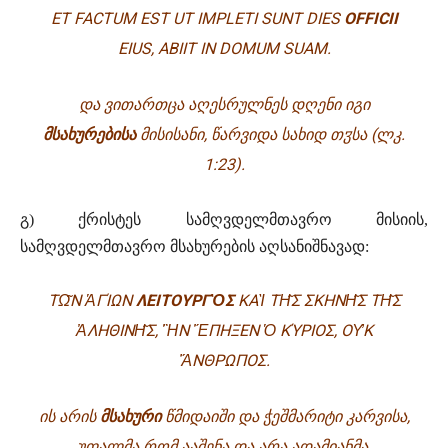
ET FACTUM EST UT IMPLETI SUNT DIES
OFFICII
EIUS, ABIIT IN DOMUM SUAM.
ᲓᲐ ᲕᲘᲗᲐᲠᲗᲪᲐ ᲐᲦᲔᲡᲠᲣᲚᲜᲔᲡ ᲓᲦᲔᲜᲘ ᲘᲒᲘ
ᲛᲡᲐᲮᲣᲠᲔᲑᲘᲡᲐ
ᲛᲘᲡᲘᲡᲐᲜᲘ, ᲬᲐᲠᲕᲘᲓᲐ ᲡᲐᲮᲘᲓ ᲗᲳᲡᲐ
(ᲚᲙ.
1:23).
გ) ქრისტეს სამღვდელმთავრო მისიის,
სამღვდელმთავრო მსახურების აღსანიშნავად:
Τ
Ω͂
Ν
Ἁ
ΓΊΩΝ
ΛΕΙΤΟΥΡΓ
Ὸ
Σ
ΚΑ
Ὶ
Τ
Η͂
Σ ΣΚΗΝ
Η͂
Σ Τ
Η͂
Σ
Ἀ
ΛΗΘΙΝ
Η͂
Σ,
Ἣ
Ν
Ἔ
ΠΗΞΕΝ
Ὁ
ΚΎΡΙΟΣ, Ο
Υ̓
Κ
Ἄ
ΝΘΡΩΠΟΣ.
ᲘᲡ ᲐᲠᲘᲡ
ᲛᲡᲐᲮᲣᲠᲘ
ᲬᲛᲘᲓᲐᲘᲨᲘ ᲓᲐ ᲭᲔᲨᲛᲐᲠᲘᲢᲘ ᲙᲐᲠᲕᲘᲡᲐ,
ᲣᲤᲐᲚᲛᲐ ᲠᲝᲛ ᲐᲐᲨᲔᲜᲐ ᲓᲐ ᲐᲠᲐ ᲐᲓᲐᲛᲘᲐᲜᲛᲐ.