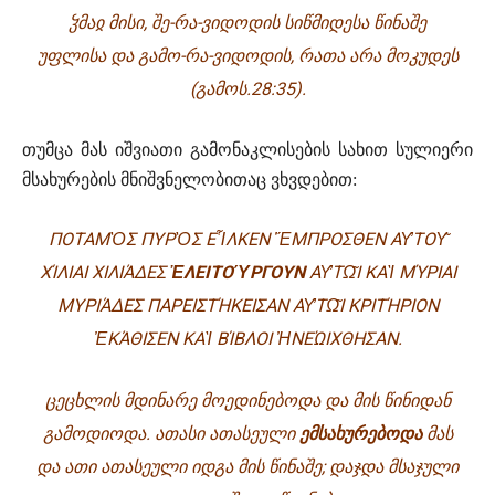
ᲴᲛᲐᲲ ᲛᲘᲡᲘ, ᲨᲔ-ᲠᲐ-ᲕᲘᲓᲝᲓᲘᲡ ᲡᲘᲬᲛᲘᲓᲔᲡᲐ ᲬᲘᲜᲐᲨᲔ
ᲣᲤᲚᲘᲡᲐ ᲓᲐ ᲒᲐᲛᲝ-ᲠᲐ-ᲕᲘᲓᲝᲓᲘᲡ, ᲠᲐᲗᲐ ᲐᲠᲐ ᲛᲝᲙᲣᲓᲔᲡ
(ᲒᲐᲛᲝᲡ.28:35).
თუმცა მას იშვიათი გამონაკლისების სახით სულიერი
მსახურების მნიშვნელობითაც ვხვდებით:
ΠΟΤΑΜ
Ὸ
Σ ΠΥΡ
Ὸ
Σ Ε
Ἷ
ΛΚΕΝ
Ἔ
ΜΠΡΟΣΘΕΝ Α
Υ̓
ΤΟ
Υ͂
Χ
Ί
ΛΙΑΙ ΧΙΛΙ
Ά
ΔΕΣ
Ἐ
ΛΕΙΤΟ
Ύ
ΡΓΟΥΝ
Α
Υ̓
Τ
Ω͂Ι
ΚΑ
Ὶ
Μ
Ύ
ΡΙΑΙ
ΜΥΡΙ
Ά
ΔΕΣ ΠΑΡΕΙΣΤ
Ή
ΚΕΙΣΑΝ Α
Υ̓
Τ
Ω͂Ι
ΚΡΙΤ
Ή
ΡΙΟΝ
Ἐ
Κ
Ά
ΘΙΣΕΝ ΚΑ
Ὶ
Β
Ί
ΒΛΟΙ
Ἠ
ΝΕ
ΏΙ
ΧΘΗΣΑΝ.
ᲪᲔᲪᲮᲚᲘᲡ ᲛᲓᲘᲜᲐᲠᲔ ᲛᲝᲔᲓᲘᲜᲔᲑᲝᲓᲐ ᲓᲐ ᲛᲘᲡ ᲬᲘᲜᲘᲓᲐᲜ
ᲒᲐᲛᲝᲓᲘᲝᲓᲐ. ᲐᲗᲐᲡᲘ ᲐᲗᲐᲡᲔᲣᲚᲘ
ᲔᲛᲡᲐᲮᲣᲠᲔᲑᲝᲓᲐ
ᲛᲐᲡ
ᲓᲐ ᲐᲗᲘ ᲐᲗᲐᲡᲔᲣᲚᲘ ᲘᲓᲒᲐ ᲛᲘᲡ ᲬᲘᲜᲐᲨᲔ; ᲓᲐᲯᲓᲐ ᲛᲡᲐᲯᲣᲚᲘ