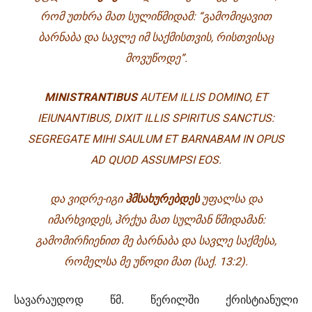
ᲠᲝᲛ ᲣᲗᲮᲠᲐ ᲛᲐᲗ ᲡᲣᲚᲘᲬᲛᲘᲓᲐᲛ: “ᲒᲐᲛᲝᲛᲘᲧᲐᲕᲘᲗ
ᲑᲐᲠᲜᲐᲑᲐ ᲓᲐ ᲡᲐᲕᲚᲔ ᲘᲛ ᲡᲐᲥᲛᲘᲡᲗᲕᲘᲡ, ᲠᲘᲡᲗᲕᲘᲡᲐᲪ
ᲛᲝᲕᲣᲬᲝᲓᲔ”.
MINISTRANTIBUS
AUTEM ILLIS DOMINO, ET
IEIUNANTIBUS, DIXIT ILLIS SPIRITUS SANCTUS:
SEGREGATE MIHI SAULUM ET BARNABAM IN OPUS
AD QUOD ASSUMPSI EOS.
ᲓᲐ ᲕᲘᲓᲠᲔ-ᲘᲒᲘ
ᲰᲛᲡᲐᲮᲣᲠᲔᲑᲓᲔᲡ
ᲣᲤᲐᲚᲡᲐ ᲓᲐ
ᲘᲛᲐᲠᲮᲕᲘᲓᲔᲡ, ᲰᲠᲥᲣᲐ ᲛᲐᲗ ᲡᲣᲚᲛᲐᲜ ᲬᲛᲘᲓᲐᲛᲐᲜ:
ᲒᲐᲛᲝᲛᲘᲠᲩᲘᲔᲜᲘᲗ ᲛᲔ ᲑᲐᲠᲜᲐᲑᲐ ᲓᲐ ᲡᲐᲕᲚᲔ ᲡᲐᲥᲛᲔᲡᲐ,
ᲠᲝᲛᲔᲚᲡᲐ ᲛᲔ ᲣᲬᲝᲓᲘ ᲛᲐᲗ
(ᲡᲐᲥ. 13:2).
სავარაუდოდ წმ. წერილში ქრისტიანული