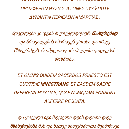
ΠΡΟΣΦ
Έ
ΡΩΝ ΘΥΣ
Ί
ΑΣ, Α
Ἵ
ΤΙΝΕΣ Ο
Υ̓
Δ
Έ
ΠΟΤΕ
Δ
Ύ
ΝΑΝΤΑΙ ΠΕΡΙΕΛΕ
Ι͂
Ν
Ἁ
ΜΑΡΤ
Ί
ΑΣ
.
ᲛᲦᲕᲓᲚᲔᲑᲘ ᲙᲘ ᲓᲒᲐᲜᲐᲜ ᲧᲝᲕᲔᲚᲓᲦᲘᲣᲠ
ᲛᲡᲐᲮᲣᲠᲔᲑᲐᲓ
ᲓᲐ ᲛᲠᲐᲕᲐᲚᲒᲖᲘᲡ ᲡᲬᲘᲠᲐᲕᲔᲜ ᲔᲠᲗᲡᲐ ᲓᲐ ᲘᲛᲐᲕᲔ
ᲛᲡᲮᲕᲔᲠᲞᲚᲡ, ᲠᲝᲛᲔᲚᲗᲐᲪ ᲐᲠ ᲫᲐᲚᲣᲫᲗ ᲪᲝᲓᲕᲔᲑᲘᲡ
ᲛᲝᲡᲞᲝᲑᲐ.
ET OMNIS QUIDEM SACERDOS PRAESTO EST
QUOTIDIE
MINISTRANS
, ET EASDEM SAEPE
OFFERENS HOSTIAS, QUAE NUMQUAM POSSUNT
AUFERRE PECCATA.
ᲓᲐ ᲧᲝᲕᲔᲚᲘ ᲘᲒᲘ ᲛᲦᲓᲔᲚᲘ ᲓᲒᲐᲜ ᲓᲦᲘᲗᲘ ᲓᲦᲔ
ᲛᲡᲐᲮᲣᲠᲔᲑᲐᲡᲐ
ᲛᲐᲡ ᲓᲐ ᲛᲐᲗᲕᲔ ᲛᲡᲮᲣᲔᲠᲞᲚᲗᲐ ᲨᲔᲡᲬᲘᲠᲐᲕᲜ