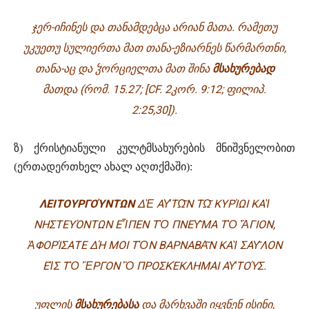
ᲯᲔᲠ-ᲘᲩᲘᲜᲔᲡ ᲓᲐ ᲗᲐᲜᲐᲛᲓᲔᲑᲪᲐ ᲐᲠᲘᲐᲜ ᲛᲐᲗᲐ. ᲠᲐᲛᲔᲗᲣ
ᲣᲙᲣᲔᲗᲣ ᲡᲣᲚᲘᲔᲠᲗᲐ ᲛᲐᲗ ᲗᲐᲜᲐ-ᲔᲖᲘᲐᲠᲜᲔᲡ ᲬᲐᲠᲛᲐᲠᲗᲜᲘ,
ᲗᲐᲜᲐ-ᲐᲪ ᲓᲐ ᲴᲝᲠᲪᲘᲔᲚᲗᲐ ᲛᲐᲗ ᲨᲘᲜᲐ
ᲛᲡᲐᲮᲣᲠᲔᲑᲐᲓ
ᲛᲐᲗᲓᲐ
(ᲠᲝᲛ. 15.27; [CF. 2ᲙᲝᲠ. 9:12; ᲤᲘᲚᲘᲞ.
2:25,30]).
ზ) ქრისტიანული კულტმსახურების მნიშვნელობით
(ერთადერთხელ ახალ აღთქმაში):
ΛΕΙΤΟΥΡΓΟΎΝΤΩΝ
Δ
Ὲ
Α
Υ̓
Τ
Ω͂
Ν Τ
Ω͂
ΚΥΡΊ
ΩΙ
ΚΑ
Ὶ
ΝΗΣΤΕΥΌΝΤΩΝ Ε
Ἶ
ΠΕΝ Τ
Ὸ
ΠΝΕ
Υ͂
ΜΑ Τ
Ὸ
Ἅ
ΓΙΟΝ,
Ἀ
ΦΟΡΊΣΑΤΕ ΔΉ ΜΟΙ Τ
Ὸ
Ν ΒΑΡΝΑΒ
Α͂
Ν ΚΑ
Ὶ
ΣΑ
Υ͂
ΛΟΝ
Ε
Ἰ
Σ Τ
Ὸ
Ἔ
ΡΓΟΝ
Ὃ
ΠΡΟΣΚΈΚΛΗΜΑΙ Α
Υ̓
ΤΟΎΣ.
ᲣᲤᲚᲘᲡ
ᲛᲡᲐᲮᲣᲠᲔᲑᲐᲡᲐ
ᲓᲐ ᲛᲐᲠᲮᲕᲐᲨᲘ ᲘᲧᲕᲜᲔᲜ ᲘᲡᲘᲜᲘ,