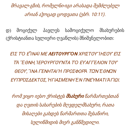
ᲛᲠᲐᲕᲐᲚ-ᲒᲖᲘᲡ, ᲠᲝᲛᲔᲚᲜᲘ-ᲘᲒᲘ ᲐᲠᲐᲡᲐᲓᲐ ᲨᲔᲛᲫᲚᲔᲑᲔᲚ
ᲐᲠᲘᲐᲜ ᲐᲴᲝᲪᲐᲓ ᲪᲝᲓᲕᲐᲗᲐ
(ᲔᲑᲠ. 10:11).
დ) მოციქულ პავლეს სამოციქულო მსახურების
(ქრისტიანთა სულიერი ღვაწლის) მნიშვნელობით:
Ε
Ἰ
Σ Τ
Ὸ
Ε
Ἶ
ΝΑΊ ΜΕ
ΛΕΙΤΟΥΡΓ
Ὸ
Ν
ΧΡΙΣΤΟ
Υ͂
Ἰ
ΗΣΟ
Υ͂
Ε
Ἰ
Σ
Τ
Ὰ
Ἔ
ΘΝΗ,
Ἱ
ΕΡΟΥΡΓΟ
Υ͂
ΝΤΑ Τ
Ὸ
Ε
Υ̓
ΑΓΓΈΛΙΟΝ ΤΟ
Υ͂
ΘΕΟ
Υ͂
,
Ἵ
ΝΑ ΓΈΝΗΤΑΙ
Ἡ
ΠΡΟΣΦΟΡ
Ὰ
Τ
Ω͂
Ν
Ἐ
ΘΝ
Ω͂
Ν
Ε
Υ̓
ΠΡΌΣΔΕΚΤΟΣ,
Ἡ
ΓΙΑΣΜΈΝΗ
Ἐ
Ν ΠΝΕΎΜΑΤΙ
Ἁ
ΓΊ
ΩΙ
.
ᲠᲝᲛ ᲕᲘᲧᲝ ᲘᲔᲡᲝ ᲥᲠᲘᲡᲢᲔᲡ
ᲛᲡᲐᲮᲣᲠᲘ
ᲬᲐᲠᲛᲐᲠᲗᲔᲑᲗᲐᲜ
ᲓᲐ ᲦᲕᲗᲘᲡ ᲡᲐᲮᲐᲠᲔᲑᲘᲡ ᲛᲦᲕᲓᲔᲚᲛᲡᲐᲮᲣᲠᲘ, ᲠᲐᲗᲐ
ᲛᲘᲡᲐᲦᲔᲑᲘ ᲒᲐᲮᲓᲔᲡ ᲬᲐᲠᲛᲐᲠᲗᲗᲐ ᲨᲔᲡᲐᲬᲘᲠᲘ,
ᲡᲣᲚᲘᲬᲛᲘᲓᲘᲡ ᲛᲘᲔᲠ ᲒᲐᲜᲬᲛᲔᲓᲘᲚᲘ.