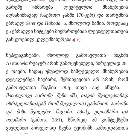
გარეშე იხმარება ლევიტელთა მსახურების
აღსანიშნავად (საერთო ჯამში 170-ჯერ) და თარგმნის
ებრაულ
Seret
და
Haboda
-ს, მხოლოდ მაშინ, როდესაც
ეს ებრაული სიტყვები მიემართებიან ლევიტელთათვის
განკუთვნილ კულტმსახურებას
[iv]
.
სეპტუაგინტაში, მხოლოდ გამოსვლათა წიგნში
Λειτουργία რვაჯერ არის გამოყენებული, პირველად 28-
ე თავში, სადაც უშუალოდ სამღვდელო მსახურების
დეტალებზეა საუბარი, შემთხვევითი არ არის, რომ
გამოსვლათა წიგნის 28-ე თავი ასე იწყება:
–
მიიახლოვე
აარონი
,
შენი
ძმა
,
თავის
შვილებიანად
ისრაელიანთაგან
,
რომ
მღვდლობა
გამიწიოს
:
აარონი
და
მისი
შვილები
:
ნადაბი
,
აბიჰუ
,
ელიაზარი
და
ითამარი
(გამოს. 28:1), სწორედ ამ კონტექსტში
ვხვდებით პირველად ჩვენს ტერმინს სამოცდაათთა