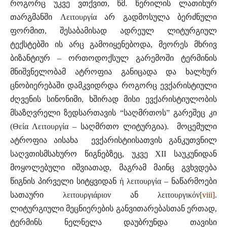
როგორც უკვე ვთქვით, წმ. წერილის ლათინურ
თარგმანში Λειτουργία არ გადმოსულა ბერძნული
ფორმით, შესაბამისად ადრეულ ლიტურგიულ
ტექსტებში ის არც გამოიყენებოდა, მეორეს მხრივ
ბიზანტიურ – ორთოდოქსულ გარემოში ტერმინის
მნიშვნელობამ ატროფია განიცადა და ხალხურ
ცნობიერებაში დამკვიდრდა როგორც ევქარისტიული
ძღვენის სინონიმი, ხშირად მისი ევქარისტიულობის
მსაზღვრელი ზედსართავის “საღმრთოს” გარეშეც კი
(Θεία Λειτουργία – საღმრთო ლიტურგია). მოცემული
ატროფია აისახა ევქარისტიისათვის განკუთვნილ
საღვთისმსახურო წიგნებზეც, უკვე XII საუკუნიდან
მოყოლებული იშვიათად, მაგრამ მაინც გვხვდება
წიგნის პირველი სიტყვიდან ἡ λειτουργἰα – ნაწარმოები
სათაური λειτουργιάριον ან λειτουργικόν
[viii]
.
ლიტურგიული მეცნიერების განვითარებასთან ერთად,
ტერმინს ნელნელა დაუბრუნდა თავისი