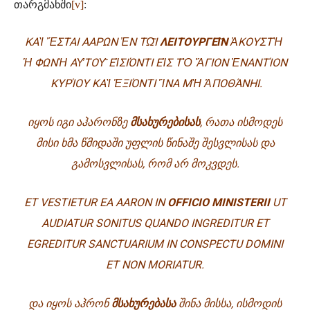
თარგმანში
[v]
:
ΚΑ
Ὶ
Ἔ
ΣΤΑΙ ΑΑΡΩΝ
Ἐ
Ν Τ
Ω͂Ι
ΛΕΙΤΟΥΡΓΕ
Ι͂
Ν
Ἀ
ΚΟΥΣΤ
Ὴ
Ἡ
ΦΩΝ
Ὴ
Α
Υ̓
ΤΟ
Υ͂
Ε
Ἰ
ΣΙ
Ό
ΝΤΙ Ε
Ἰ
Σ Τ
Ὸ
Ἅ
ΓΙΟΝ
Ἐ
ΝΑΝΤ
Ί
ΟΝ
ΚΥΡ
Ί
ΟΥ ΚΑ
Ὶ
Ἐ
ΞΙ
Ό
ΝΤΙ
Ἵ
ΝΑ Μ
Ὴ
Ἀ
ΠΟΘ
Ά
Ν
ΗΙ
.
ᲘᲧᲝᲡ ᲘᲒᲘ ᲐᲰᲐᲠᲝᲜᲖᲔ
ᲛᲡᲐᲮᲣᲠᲔᲑᲘᲡᲐᲡ
, ᲠᲐᲗᲐ ᲘᲡᲛᲝᲓᲔᲡ
ᲛᲘᲡᲘ ᲮᲛᲐ ᲬᲛᲘᲓᲐᲨᲘ ᲣᲤᲚᲘᲡ ᲬᲘᲜᲐᲨᲔ ᲨᲔᲡᲕᲚᲘᲡᲐᲡ ᲓᲐ
ᲒᲐᲛᲝᲡᲕᲚᲘᲡᲐᲡ, ᲠᲝᲛ ᲐᲠ ᲛᲝᲙᲕᲓᲔᲡ.
ET VESTIETUR EA AARON IN
OFFICIO MINISTERII
UT
AUDIATUR SONITUS QUANDO INGREDITUR ET
EGREDITUR SANCTUARIUM IN CONSPECTU DOMINI
ET NON MORIATUR.
ᲓᲐ ᲘᲧᲝᲡ ᲐᲰᲠᲝᲜ
ᲛᲡᲐᲮᲣᲠᲔᲑᲐᲡᲐ
ᲨᲘᲜᲐ ᲛᲘᲡᲡᲐ, ᲘᲡᲛᲝᲓᲘᲡ