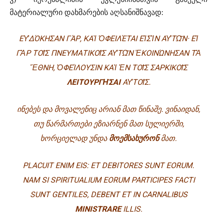
მატერიალური დახმარების აღსანიშნავად:
Ε
Υ̓
Δ
Ό
ΚΗΣΑΝ Γ
Ά
Ρ, ΚΑ
Ὶ
Ὀ
ΦΕΙΛ
Έ
ΤΑΙ Ε
Ἰ
Σ
Ὶ
Ν Α
Υ̓
Τ
Ω͂
Ν· Ε
Ἰ
Γ
Ὰ
Ρ ΤΟ
Ι͂
Σ ΠΝΕΥΜΑΤΙΚΟ
Ι͂
Σ Α
Υ̓
Τ
Ω͂
Ν
Ἐ
ΚΟΙΝ
Ώ
ΝΗΣΑΝ Τ
Ὰ
Ἔ
ΘΝΗ,
Ὀ
ΦΕ
Ί
ΛΟΥΣΙΝ ΚΑ
Ὶ
Ἐ
Ν ΤΟ
Ι͂
Σ ΣΑΡΚΙΚΟ
Ι͂
Σ
ΛΕΙΤΟΥΡΓ
Η͂
ΣΑΙ
Α
Υ̓
ΤΟ
Ι͂
Σ.
ᲘᲜᲔᲑᲔᲡ ᲓᲐ ᲛᲝᲕᲐᲚᲔᲜᲘᲪ ᲐᲠᲘᲐᲜ ᲛᲐᲗ ᲬᲘᲜᲐᲨᲔ. ᲕᲘᲜᲐᲘᲓᲐᲜ,
ᲗᲣ ᲬᲐᲠᲛᲐᲠᲗᲔᲑᲘ ᲔᲖᲘᲐᲠᲜᲔᲜ ᲛᲐᲗ ᲡᲣᲚᲘᲔᲠᲨᲘ,
ᲮᲝᲠᲪᲘᲔᲚᲐᲓ ᲣᲜᲓᲐ
ᲛᲝᲔᲛᲡᲐᲮᲣᲠᲝᲜ
ᲛᲐᲗ.
PLACUIT ENIM EIS: ET DEBITORES SUNT EORUM.
NAM SI SPIRITUALIUM EORUM PARTICIPES FACTI
SUNT GENTILES, DEBENT ET IN CARNALIBUS
MINISTRARE
ILLIS.