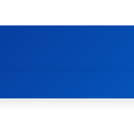
Ს ᲛᲐᲠᲗᲚᲛᲐᲓᲘᲓᲔᲑᲚᲣᲠᲘ ᲦᲕᲗᲘᲡᲛᲔᲢᲧᲕᲔᲚᲔᲑᲘᲡ ᲪᲔᲜᲢᲠᲘ
EOLOGY CENTRE
ᲥᲠᲘᲡᲢᲘᲐᲜᲝᲑᲐ ᲓᲐ ᲗᲐᲜᲐᲛᲔᲓᲠᲝᲕᲔᲝᲑᲐ
ᲛᲔᲪᲜᲘᲔᲠᲔᲑᲐ ᲓᲐ ᲠᲔᲚᲘᲒᲘᲐ