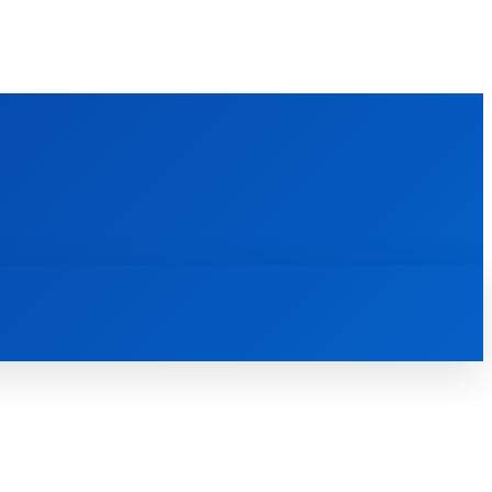
FOREIGN PUBLICATIONS
ᲙᲝᲜᲢᲐᲥᲢᲘ
ᲗᲔᲝᲚᲝᲒᲘᲣᲠᲘ ᲜᲐᲨᲠᲝᲛᲔᲑᲘ
ᲛᲔᲓᲘᲐᲗᲔᲙᲐ
ᲡᲮᲕᲐᲓᲐᲡᲮᲕᲐ
ᲡᲮᲕᲐ