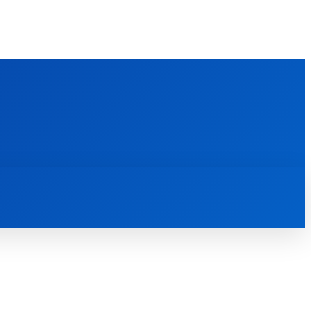
FOREIGN PUBLICATIONS
ᲙᲝᲜᲢᲐᲥᲢᲘ
ᲗᲔᲝᲚᲝᲒᲘᲣᲠᲘ ᲜᲐᲨᲠᲝᲛᲔᲑᲘ
ᲛᲔᲓᲘᲐᲗᲔᲙᲐ
ᲡᲮᲕᲐᲓᲐᲡᲮᲕᲐ
ᲡᲮᲕᲐ