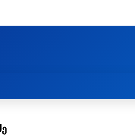
Ს ᲛᲐᲠᲗᲚᲛᲐᲓᲘᲓᲔᲑᲚᲣᲠᲘ ᲦᲕᲗᲘᲡᲛᲔᲢᲧᲕᲔᲚᲔᲑᲘᲡ ᲪᲔᲜᲢᲠᲘ
EOLOGY CENTRE
ᲥᲠᲘᲡᲢᲘᲐᲜᲝᲑᲐ ᲓᲐ ᲗᲐᲜᲐᲛᲔᲓᲠᲝᲕᲔᲝᲑᲐ
ᲛᲔᲪᲜᲘᲔᲠᲔᲑᲐ ᲓᲐ ᲠᲔᲚᲘᲒᲘᲐ
ძე