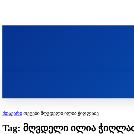
ᲬᲛᲘᲜᲓᲐ ᲞᲐᲕᲚᲔ ᲛᲝᲪᲘᲥᲣᲚᲘᲡ ᲡᲐᲮᲔᲚᲝᲑᲘ
ST. PAUL'S ORTHODOX CHRISTIAN TH
ᲞᲣᲑᲚᲘᲙᲐᲪᲘᲔᲑᲘ
მთავარი
თეგები
მღვდელი ილია ჭიღლაძე
Tag: მღვდელი ილია ჭიღლა