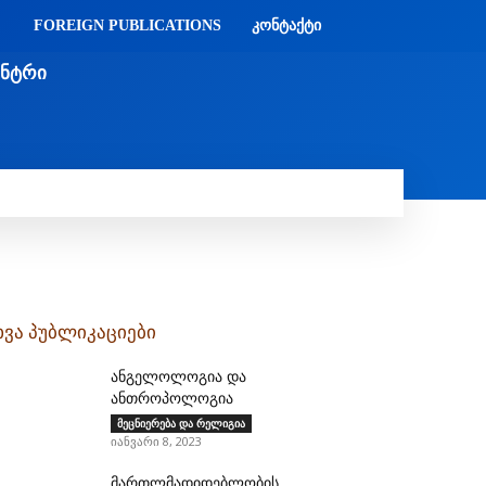
FOREIGN PUBLICATIONS
ᲙᲝᲜᲢᲐᲥᲢᲘ
ᲔᲜᲢᲠᲘ
Ი
ᲛᲔᲓᲘᲐᲗᲔᲙᲐ
ᲡᲮᲕᲐᲓᲐᲡᲮᲕᲐ
ᲡᲮᲕᲐ
ხვა პუბლიკაციები
ანგელოლოგია და
ანთროპოლოგია
მეცნიერება და რელიგია
იანვარი 8, 2023
მართლმადიდებლობის