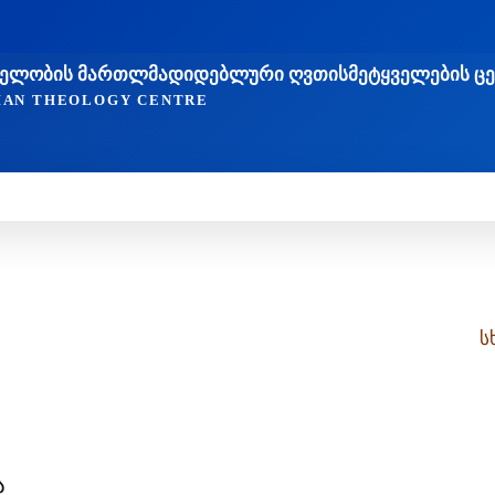
ᲐᲮᲔᲚᲝᲑᲘᲡ ᲛᲐᲠᲗᲚᲛᲐᲓᲘᲓᲔᲑᲚᲣᲠᲘ ᲦᲕᲗᲘᲡᲛᲔᲢᲧᲕᲔᲚᲔᲑᲘᲡ Ც
TIAN THEOLOGY CENTRE
ᲔᲓᲠᲝᲕᲔᲝᲑᲐ
ᲛᲔᲪᲜᲘᲔᲠᲔᲑᲐ ᲓᲐ ᲠᲔᲚᲘᲒᲘᲐ
ᲗᲔᲝᲚᲝᲒᲘᲣᲠᲘ ᲜᲐᲨᲠᲝᲛᲔᲑ
ს
ა