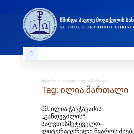
ᲬᲛᲘᲜᲓᲐ ᲞᲐᲕᲚᲔ ᲛᲝᲪᲘᲥᲣᲚᲘᲡ Ს
ST. PAUL'S ORTHODOX CHRIS
ᲞᲣᲑᲚᲘᲙᲐᲪᲘᲔᲑᲘ
ᲥᲠᲘᲡᲢᲘᲐᲜᲝᲑᲐ ᲓᲐ ᲗᲐᲜᲐᲛ
მთავარი
თეგები
ილია მართალი
Tag: ილია მართალი
წმ. ილია ჭავჭავაძის
„განდეგილის“
საღვთისმეტყველო–
ლიტერატურული წყაროს ძიებ