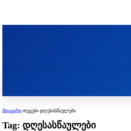
ᲬᲛᲘᲜᲓᲐ ᲞᲐᲕᲚᲔ ᲛᲝᲪᲘᲥᲣᲚᲘᲡ ᲡᲐᲮᲔᲚᲝᲑᲘ
ST. PAUL'S ORTHODOX CHRISTIAN TH
ᲞᲣᲑᲚᲘᲙᲐᲪᲘᲔᲑᲘ
მთავარი
თეგები
დღესასწაულები
Tag: დღესასწაულები