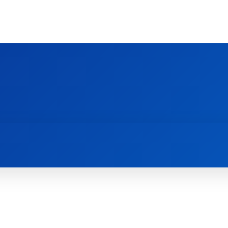
Ს ᲛᲐᲠᲗᲚᲛᲐᲓᲘᲓᲔᲑᲚᲣᲠᲘ ᲦᲕᲗᲘᲡᲛᲔᲢᲧᲕᲔᲚᲔᲑᲘᲡ ᲪᲔᲜᲢᲠᲘ
EOLOGY CENTRE
ᲥᲠᲘᲡᲢᲘᲐᲜᲝᲑᲐ ᲓᲐ ᲗᲐᲜᲐᲛᲔᲓᲠᲝᲕᲔᲝᲑᲐ
ᲛᲔᲪᲜᲘᲔᲠᲔᲑᲐ ᲓᲐ ᲠᲔᲚᲘᲒᲘᲐ