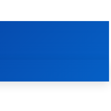
FOREIGN PUBLICATIONS
ᲙᲝᲜᲢᲐᲥᲢᲘ
ᲗᲔᲝᲚᲝᲒᲘᲣᲠᲘ ᲜᲐᲨᲠᲝᲛᲔᲑᲘ
ᲛᲔᲓᲘᲐᲗᲔᲙᲐ
ᲡᲮᲕᲐᲓᲐᲡᲮᲕᲐ
ᲡᲮᲕᲐ