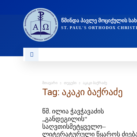
ᲬᲛᲘᲜᲓᲐ ᲞᲐᲕᲚᲔ ᲛᲝᲪᲘᲥᲣᲚᲘᲡ Ს
ST. PAUL'S ORTHODOX CHRIS
ᲞᲣᲑᲚᲘᲙᲐᲪᲘᲔᲑᲘ
ᲥᲠᲘᲡᲢᲘᲐᲜᲝᲑᲐ ᲓᲐ ᲗᲐᲜᲐᲛ
მთავარი
თეგები
აკაკი ბაქრაძე
Tag: აკაკი ბაქრაძე
წმ. ილია ჭავჭავაძის
„განდეგილის“
საღვთისმეტყველო–
ლიტერატურული წყაროს ძიებ