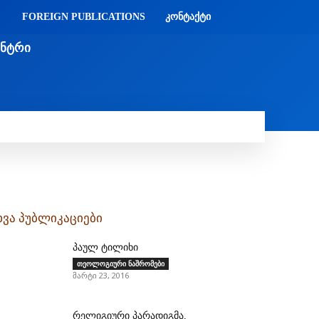
FOREIGN PUBLICATIONS
ᲙᲝᲜᲢᲐᲥᲢᲘ
ᲔᲜᲢᲠᲘ
Ი
ᲛᲔᲓᲘᲐᲗᲔᲙᲐ
ᲡᲮᲕᲐᲓᲐᲡᲮᲕᲐ
ᲡᲮᲕᲐ
ხვა პუბლიკაციები
პაულ ტილიხი
თეოლოგიური ნაშრომები
მარტი 23, 2016
რელიგიური პარადიგმა,