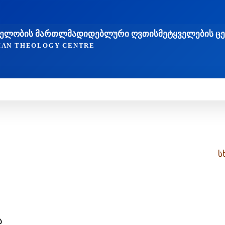
ᲐᲮᲔᲚᲝᲑᲘᲡ ᲛᲐᲠᲗᲚᲛᲐᲓᲘᲓᲔᲑᲚᲣᲠᲘ ᲦᲕᲗᲘᲡᲛᲔᲢᲧᲕᲔᲚᲔᲑᲘᲡ Ც
TIAN THEOLOGY CENTRE
ᲔᲓᲠᲝᲕᲔᲝᲑᲐ
ᲛᲔᲪᲜᲘᲔᲠᲔᲑᲐ ᲓᲐ ᲠᲔᲚᲘᲒᲘᲐ
ᲗᲔᲝᲚᲝᲒᲘᲣᲠᲘ ᲜᲐᲨᲠᲝᲛᲔᲑ
ს
ა