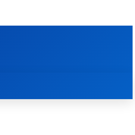
FOREIGN PUBLICATIONS
ᲙᲝᲜᲢᲐᲥᲢᲘ
ᲗᲔᲝᲚᲝᲒᲘᲣᲠᲘ ᲜᲐᲨᲠᲝᲛᲔᲑᲘ
ᲛᲔᲓᲘᲐᲗᲔᲙᲐ
ᲡᲮᲕᲐᲓᲐᲡᲮᲕᲐ
ᲡᲮᲕᲐ