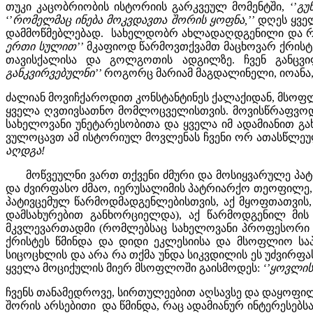
თუკი კაცობრიობის ისტორიის გარკვეულ მომენტში, ‘’
გუ
‘’
რომელმაც ინება მოკვდავთა შორის ყოფნა,’’
დღეს ყველ
დამმოწმებლებად. სახელდობრ ახლადაღდგენილი და რეკ
ერთი სულით’’
მკაფიოდ წარმოვთქვამთ მაცხოვარ ქრისტ
თავისქალისა და გოლგოთის ადგილზე. ჩვენ განცვი
განკვირვებულნი’’
როგორც მარიამ მაგდალინელი, იოანა, 
ძალიან მოვიჩქაროდით კონსტანტინეს ქალაქიდან, მსოფლ
ყველა ღვთივსათნო მომლოცველისთვის. მოვისწრაფვოდი
სახელოვანი უნეტარესობითა და ყველა იმ ადამიანით გახ
ვულოცავთ ამ ისტორიულ მოვლენას ჩვენი ორ ათასწლეულ
აღდგა!
მოწვეულნი ვართ თქვენი ძმური და მოსიყვარულე პატ
და ძვირფასო ძმაო, იერუსალიმის პატრიარქო თეოფილე, დ
პატივცემულ წარმოდმადგენლებისთვის, აქ მყოფთათვის,
დამსახურებით განხორციელდა), აქ წარმოდგენილ მის 
მკვლევართადმი (რომლებსაც სახელოვანი პროფესორი ა
ქრისტეს წმინდა და დიდი ეკლესიისა და მსოფლიო საპ
სიცოცხლის და არა რა თქმა უნდა სიკვდილის ეს უძვირფა
ყველა მოციქულის მიერ მსოფლოში გაისმოდეს:
‘’ყოვლის
ჩვენს თანამედროვე, სირთულეებით აღსავსე და დაყოფილ
შორის არსებითი და წმინდა, რაც ადამიანურ ინტერესებსა