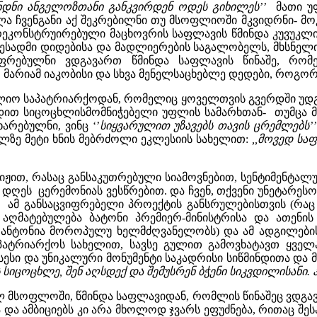
ნდნი ანგელოზთანი განკვირდენ ოდეს გიხილეს’’
მათი უფ
ა ჩვენგანი აქ შეკრებილნი თუ მსოფლიოში მკვიდრნი- მ
ონსტრუირებული მაცხოვრის საფლავის წმინდა კუვუკლიის
ესადმი დიდებისა და მადლიერების საგალობელს, მხსნელ
ფრებულნი ვდგავართ წმინდა საფლავის წინაშე, რომე
მარიამ იაკობისი და სხვა მენელსაცხებლე დედები, როგო
იო საპატრიარქოდან, რომელიც ყოველთვის გვერდში უდგას
თ სიცოცხლისმომნიჭებელი უფლის სამარხთან- თუმცა მგლ
არებულნი, ვინც ‘’
სიყვარულით უზავებს თავის ცრემლებს’’
ზე მეტი ხნის მებრძოლი ეკლესიის სახელით:
,,მოვედ სა
იჟით, რასაც განსაკუთრებული სიამოვნებით, სენტიმენტალ
ღეს ცერემონიას ვესწრებით. და ჩვენ, თქვენი უნეტარესო
 ამ განსაცვიფრებელი პროექტის განსრულებისთვის (რაც
აღმატებულება ბატონი პრემიერ-მინისტრისა და ათენის
ნტონია მოროპულუ ხელმძღვანელობს) და ამ ადგილების
ატრიარქოს სახელით, სავსე გულით გამოვხატავთ ყველა 
სესი და უნიკალური მონუმენტი საკადრისი სიწმინდითა და 
 სიცოცხლე, შენ აღსდექ და შემუსრენ ბჭენი სიკვდილისანი. 
 მსოფლოში, წმინდა საფლავიდან, რომლის წინაშეც ვდგავა
 და ამბიციებს კი არა მხოლოდ ჯვარს ეფუძნება, რითაც შ