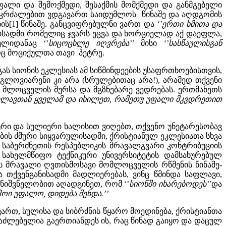
ალი და შემოქმედი, შესაქმის მომქმედი და განმგებელი
ოკრძალებით ვდგავართ საიდუმლოს წინაშე და აღდგომის
[1] წინაშე. განცვიფრებულნი ვართ და
‘’ერთი ხმითა და
ისადმი რომელიც ჯვარს ეცვა და ხორციელად აქ დაეფლა,
ლიდანაც ‘’
სიცოცხლე იღვრება’’
მისი
‘’სასწაულისგან
რც მოციქულთა თავი პეტრე.
 სიონის ეკლესიას ამ სიწმინდეების უსაფრთხოებისთვის,
ოვიარენი კი არა (სრულებითაც არა!), არამედ თქვენი
მლოცველის მურსა და მგზნებარე ვედრებას. ერთმანეთს
ფლავთან ყველამ და იხილეთ, რამეთუ უფალი მკვდრეთით
ური და სულიერი ხალისით ვიღებთ, თქვენო უნეტარესობავ
ბის ძმური სიყვარულისადმი, ქრისტიანულ ეკლესიათა სხვა
 საბერძნეთის რესპუბლიკის მრავალგვარი კონტრიბუციის
 სახელმწიფო ტექნიკური უნივერსიტეტის დამსახურებულ
 მრავალი ღვთისმოსავი მომლოცველის რწმენის წინაშე-
თქვენგანისადმი მადლიერებას, ვინც წმინდა საფლავი,
მნიშვნელობით აღადგინეთ, რომ ‘’
სიონში იხარებოდეს’’
და
ჰოი უფალო, დიდება შენდა.’’
რთ, სულისა და სიბრძნის წყარო მოედინება, ქრისტიანთა
ესაძლებელია გაერთიანდეს ის, რაც წინად გაიყო და დაცულ