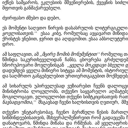
იქნეს სამყაროს, ეკლესიის მშვენიერების, ქვეყნის სი
შფოთვის განმაქარვებელი.
ძვირფასო ძმებო და დებო,
ეს მომენტი საღვთო წირვის დასასრულის ლიტურგიკუ
ყოვლისათვის.’’
ესაა კიბე, რომელსაც ავყავართ მიწიდა
ქრისტეს ვნებით, ჯვრით და აღდგომით. ესაა აბსოლუტური
დრო.
ამ საფლავით, ამ
,,მცირე ზომის მონუმენტით’’
რომელიც თა
წმინდა საკურთხეველიდან ჩანს), ცხოვრება გრძელდე
სწორუპოვარი მოვლენისგან
,,ყველა მოკვდავი სხეული 
დადუმდეს ყველა მიწიერი სიტყვა ამ მომენტის, ისტორიუ
და საღმრთო განგებულებით ურთიერთგაგებით მოქმედებე
ამ სიხარულს უპირველესად ვუზიარებთ ჩვენს დალოცვ
მინისტრობა ლოცულობს, თქვენო საყვარელო აღმატებულ
მოგილოცავთ, ვლოცულობთ თქვენი სიმტკიცისათვის რათა
ნავსადგომთა,’’
მსგავსად ჩვენი ხალხისთვის ღვთიურ, მშ
თქვენო უნეტარესობავ, ჩვენო ბერძნული წესის მარ
სიწმინდეებისათვის, მსხვერპლშეწირვით რომ გადაეცემა 
დანატოვარს, წმინდა მიწასა და რწმენას. ამ ყველაფრი