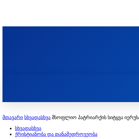
ᲬᲛᲘᲜᲓᲐ ᲞᲐᲕᲚᲔ ᲛᲝᲪᲘᲥᲣᲚᲘᲡ ᲡᲐᲮᲔᲚᲝᲑᲘ
ST. PAUL'S ORTHODOX CHRISTIAN TH
ᲞᲣᲑᲚᲘᲙᲐᲪᲘᲔᲑᲘ
მთავარი
სხვადასხვა
მსოფლიო პატრიარქის სიტყვა იერუს
სხვადასხვა
ქრისტიანობა და თანამედროვეობა