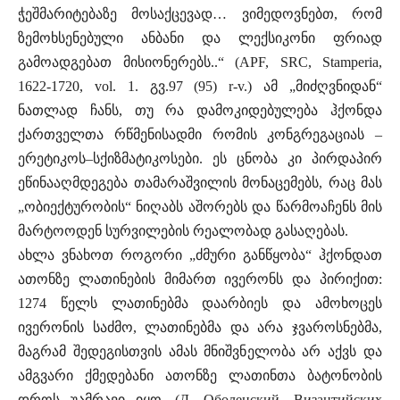
ჭეშმარიტებაზე მოსაქცევად… ვიმედოვნებთ, რომ
ზემოხსენებული ანბანი და ლექსიკონი ფრიად
გამოადგებათ მისიონერებს..“ (APF, SRC, Stamperia,
1622-1720, vol. 1. გვ.97 (95) r-v.) ამ „მიძღვნიდან“
ნათლად ჩანს, თუ რა დამოკიდებულება ჰქონდა
ქართველთა რწმენისადმი რომის კონგრეგაციას –
ერეტიკოს–სქიზმატიკოსები. ეს ცნობა კი პირდაპირ
ეწინააღმდეგება თამარაშვილის მონაცემებს, რაც მას
„ობიექტურობის“ ნიღაბს აშორებს და წარმოაჩენს მის
მარტოოდენ სურვილების რეალობად გასაღებას.
ახლა ვნახოთ როგორი „ძმური განწყობა“ ჰქონდათ
ათონზე ლათინების მიმართ ივერონს და პირიქით:
1274 წელს ლათინებმა დაარბიეს და ამოხოცეს
ივერონის საძმო, ლათინებმა და არა ჯვაროსნებმა,
მაგრამ შედეგისთვის ამას მნიშვნელობა არ აქვს და
ამგვარი ქმედებანი ათონზე ლათინთა ბატონობის
დროს უამრავი იყო. (Д. Оболенский, Византийских