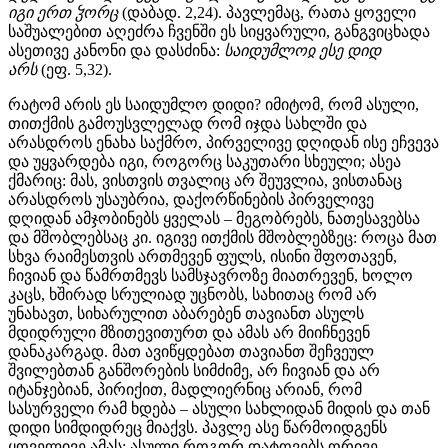
იგი ერთ ჴორც
(დაბად. 2,24). პავლემაც, რათა ყოველი
საშუალებით აღეძრა ჩვენში ეს სიყვარული, განგვიცხადა
ასეთივე კანონი და დასძინა:
საიდუმლოჲ ესე დიდ
არს
(ეფ. 5,32).
რატომ არის ეს საიდუმლო დიდი? იმიტომ, რომ ასული,
თითქმის გამოუსვლელად რომ იჯდა სახლში და
არასდროს ენახა საქმრო, პირველივე დღიდან ისე ეჩვევა
და უყვარდება იგი, როგორც საკუთარი სხეული; ასეა
ქმარიც: მას, ვისთვის თვალიც არ შეუვლია, ვისთანაც
არასდროს უსაუბრია, დაქორწინების პირველივე
დღიდან ამჯობინებს ყველას – მეგობრებს, ნათესავებსა
და მშობლებსაც კი. იგივე ითქმის მშობლებზეც: როცა მათ
სხვა რაიმესთვის ართმევენ ფულს, ისინი შფოთავენ,
ჩივიან და წამრთმევს სამსჯავროზე მიათრევენ, ხოლო
კაცს, ხშირად სრულიად უცნობს, სახითაც რომ არ
უნახავთ, სიხარულით აბარებენ თავიანთ ასულს
მდიდრული მზითევითურთ და ამას არ მიიჩნევენ
დანაკარგად. მათ ავიწყდებათ თავიანთ შეჩვეულ
შვილებთან განშორების სიმძიმე, არ ჩივიან და არ
იტანჯებიან, პირიქით, მადლიერნიც არიან, რომ
სასურველი რამ ხდება – ასული სახლიდან მიდის და თან
დიდი სიმდიდრეც მიაქვს. პავლე ასე წარმოიდგენს
ყოველივე ამას: ასული როგორ დატოვებს ორივე