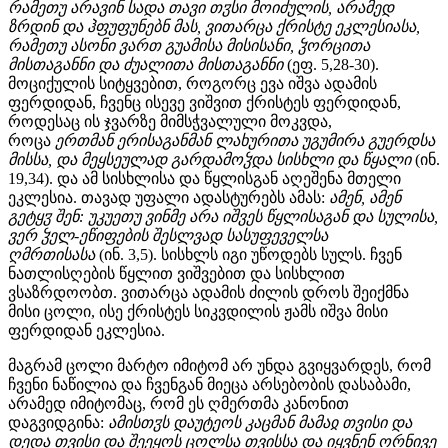
რამეთუ არავინ სადა თავი თჳსი მოიძულის, არამედ
ზრდინ და ჰფუფუნებნ მას, ვითარცა ქრისტე ეკლესიასა,
რამეთუ ასონი ვართ გუამისა მისისანი, ჴორცითა
მისთაგანნი და ძუალითა მისთაგანნი
(ეფ. 5,28-30).
მოციქულის სიტყვებით, როგორც ევა იშვა ადამის
ფერდიდან, ჩვენც ისევე ვიშვით ქრისტეს ფერდიდან,
როდესაც ის ჯვარზე მიმსჭვალული მოკვდა,
როცა
ერთმან ერისაგანმან ლახურითა უგუმირა გუერდსა
მისსა, და მეყსეულად გარდამოჴდა სისხლი და წყალი
(ინ.
19,34). და ამ სისხლისა და წყლისგან აღეშენა მთელი
ეკლესია. თავად უფალი ადასტურებს ამას:
ამენ, ამენ
გეტყჳ შენ: უკუეთუ ვინმე არა იშვეს წყლისაგან და სულისა,
ვერ ჴელ-ეწიფების შესლვად სასუფეველსა
ღმრთისასა
(ინ. 3,5). სისხლს იგი უწოდებს სულს. ჩვენ
ნათლისღების წყლით ვიშვებით და სისხლით
ვსაზრდოობთ. ვითარცა ადამის ძილის დროს შეიქმნა
მისი ცოლი, ისე ქრისტეს სიკვდილის ჟამს იშვა მისი
ფერდიდან ეკლესია.
მაგრამ ცოლი მარტო იმიტომ არ უნდა გვიყვარდეს, რომ
ჩვენი ნაწილია და ჩვენგან მიეცა არსებობის დასაბამი,
არამედ იმიტომაც, რომ ეს ღმერთმა კანონით
დაგვიდგინა:
ამისთჳს დაუტეოს კაცმან მამაჲ თვისი და
დედა თვისი და შეეყოს ცოლსა თვისსა და იყვნენ ორნივე