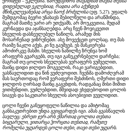
ქრისტემ – ეკლესია. წარუდგინოს
თავადმან თავსა თჳსსა
დიდებულად ეკლესიაჲ, რაჲთა არა აქუნდეს
მწინკულევანებაჲ არცა ნაოჭ ბრძჳლისა
(ეფ. 5,27). უფალს
შემდგომაც ბევრი უნახავს შებილწული და არაწმინდა,
მაგრამ მათზე უარი არ უთქვამს, არ მოუკვეთია, მუდამ
კურნავდა და აჯანსაღებდა. არც ჩვენ მოვიკვეთთ
სხეულის დასნეულებულ ნაწილს, არამედ მის
მოსარჩენად ვიზრუნებთ. ასე მოვექცეთ ცოლსაც. თუ მას
რაიმე ნაკლი აქვს, კი ნუ გაუშვებ, ეს მანკიერება
ამოძირკვე მასში. სხეულის ნაწილზე ზრუნვა ხომ
არაფერს გვარგებს, თუ იგი განუკურნებელი დარჩება;
მაგრამ თუ ცოლის სნეულებას ვერაფერს ვუშველით,
მაინც დიდი ჯილდო მოგველის, რაკი ვარიგებდით,
ვასწავლიდით და წინ ვუძღვოდით. ჩვენმა დამოძღვრამ
მას საერთოდაც რომ ვერაფერი შესძინოს, ღმერთი დიდი
ჯილდოს ღირსად მაინც გაგვხდის, რადგანაც მისი შიშით
ვითმენდით, ვუძლებდით, მშვიდად ვხვდებოდით ცოლის
სიავეს და საკუთარი სხეულის ასოებივით ვუვლიდით.
ცოლი ჩვენი განუყოფელი ნაწილია და ამიტომაც
განსაკუთრებით უნდა გვიყვარდეს იგი. ამას გვასწავლის
პავლეც:
ესრეთ ჯერ-არს ქმართაჲ ცოლთა თჳსთა
სიყუარული, ვითარცა ჴორცთა თჳსთაჲ, რამეთუ
რომელსა უყუარდეს ცოლი თჳსი, თავი თჳსი უყუარს.