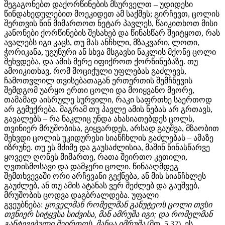
შეგაგონებთ დაქორწინების მსურველთ – უდიდესი
წინდახედულებით მოეკიდეთ ამ საქმეს; გირჩევთ, ცოლის
შერთვის წინ მიმართოთ ნეტარ პავლეს, წაიკითხოთ მისი
კანონები ქორწინების შესახებ და წინასწარ შეიტყოთ, რას
ავალებს იგი კაცს, თუ მას ანჩხლი, მზაკვარი, ლოთი,
ჭორიკანა, უგუნური ან სხვა მსგავსი ნაკლის მქონე ცოლი
შეხვდება, და ამის მერე იფიქროთ ქორწინებაზე. თუ
ამოიკითხავ, რომ მოციქული უფლებას გაძლევს,
ჩამოთვლილ თვისებათაგან ერთერთის შემჩნევის
შემდგომ უარყო ერთი ცოლი და მოიყვანო მეორე,
თამამად აისრულე სურვილი, რაკი საფრთხე საერთოდ
არ გემუქრება. მაგრამ თუ პავლე ამის ნებას არ გრთავს,
გავალებს – რა ნაკლიც უნდა ახასიათებდეს ცოლს,
თვინიერ მრუშობისა, გიყვარდეს, არსად გაუშვა, მზაობით
შეხვდი ცოლის უკიდურესი სიანჩხლის გაძლებას – ამაზე
იზრუნე. თუ ეს მძიმე და გაუსაძლისია, მაშინ წინასწარვე
ყოველ ღონეს მიმართე, რათა შეირთო კეთილი,
ღვთისმოსავი და დამჯერი ცოლი. წინააღმდეგ
შემთხვევაში ორი არჩევანი გექნება, ან მის სიანჩხლეს
გაუძლებ, ან თუ ამის ატანას ვერ შეძლებ და გაუშვებ,
მრუშობის ცოდვა დაგბრალდება. უფალი
გვეუბნება:
ყოველმან რომელმან განუტეოს ცოლი თჳსი
თჳნიერ სიტყჳსა სიძვისა, მან ამრუშა იგი; და რომელმან
განტევებული შეირთოს, მანცა იმრუშა
(მთ. 5,32). ეს