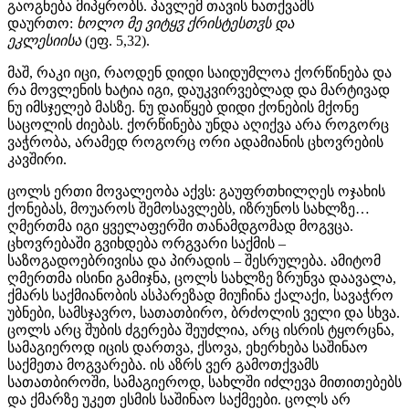
გაოგნება მიპყრობს. პავლემ თავის ნათქვამს
დაურთო:
ხოლო მე ვიტყჳ ქრისტესთჳს და
ეკლესიისა
(ეფ. 5,32).
მაშ, რაკი იცი, რაოდენ დიდი საიდუმლოა ქორწინება და
რა მოვლენის ხატია იგი, დაუკვირვებლად და მარტივად
ნუ იმსჯელებ მასზე. ნუ დაიწყებ დიდი ქონების მქონე
საცოლის ძიებას. ქორწინება უნდა აღიქვა არა როგორც
ვაჭრობა, არამედ როგორც ორი ადამიანის ცხოვრების
კავშირი.
ცოლს ერთი მოვალეობა აქვს: გაუფრთხილღეს ოჯახის
ქონებას, მოუაროს შემოსავლებს, იზრუნოს სახლზე…
ღმერთმა იგი ყველაფერში თანამდგომად მოგვცა.
ცხოვრებაში გვიხდება ორგვარი საქმის –
საზოგადოებრივისა და პირადის – შესრულება. ამიტომ
ღმერთმა ისინი გამიჯნა, ცოლს სახლზე ზრუნვა დაავალა,
ქმარს საქმიანობის ასპარეზად მიუჩინა ქალაქი, სავაჭრო
უბნები, სამსჯავრო, სათათბირო, ბრძოლის ველი და სხვა.
ცოლს არც შუბის ძგერება შეუძლია, არც ისრის ტყორცნა,
სამაგიეროდ იცის დართვა, ქსოვა, ეხერხება საშინაო
საქმეთა მოგვარება. ის აზრს ვერ გამოთქვამს
სათათბიროში, სამაგიეროდ, სახლში იძლევა მითითებებს
და ქმარზე უკეთ ესმის საშინაო საქმეები. ცოლს არ