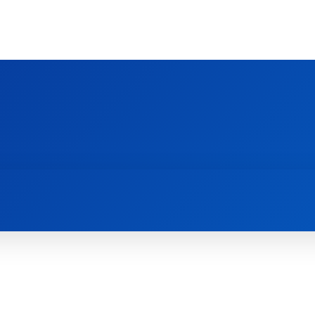
Ს ᲛᲐᲠᲗᲚᲛᲐᲓᲘᲓᲔᲑᲚᲣᲠᲘ ᲦᲕᲗᲘᲡᲛᲔᲢᲧᲕᲔᲚᲔᲑᲘᲡ ᲪᲔᲜᲢᲠᲘ
EOLOGY CENTRE
ᲥᲠᲘᲡᲢᲘᲐᲜᲝᲑᲐ ᲓᲐ ᲗᲐᲜᲐᲛᲔᲓᲠᲝᲕᲔᲝᲑᲐ
ᲛᲔᲪᲜᲘᲔᲠᲔᲑᲐ ᲓᲐ ᲠᲔᲚᲘᲒᲘᲐ