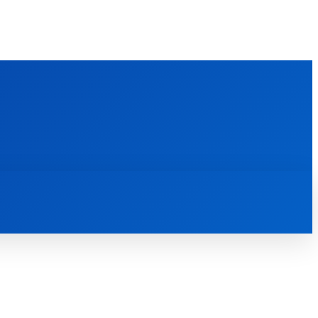
FOREIGN PUBLICATIONS
ᲙᲝᲜᲢᲐᲥᲢᲘ
ᲗᲔᲝᲚᲝᲒᲘᲣᲠᲘ ᲜᲐᲨᲠᲝᲛᲔᲑᲘ
ᲛᲔᲓᲘᲐᲗᲔᲙᲐ
ᲡᲮᲕᲐᲓᲐᲡᲮᲕᲐ
ᲡᲮᲕᲐ