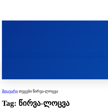
ᲬᲛᲘᲜᲓᲐ ᲞᲐᲕᲚᲔ ᲛᲝᲪᲘᲥᲣᲚᲘᲡ ᲡᲐᲮᲔᲚᲝᲑᲘ
ST. PAUL'S ORTHODOX CHRISTIAN TH
ᲞᲣᲑᲚᲘᲙᲐᲪᲘᲔᲑᲘ
მთავარი
თეგები
წირვა-ლოცვა
Tag: წირვა-ლოცვა