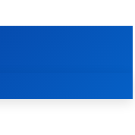
FOREIGN PUBLICATIONS
ᲙᲝᲜᲢᲐᲥᲢᲘ
ᲗᲔᲝᲚᲝᲒᲘᲣᲠᲘ ᲜᲐᲨᲠᲝᲛᲔᲑᲘ
ᲛᲔᲓᲘᲐᲗᲔᲙᲐ
ᲡᲮᲕᲐᲓᲐᲡᲮᲕᲐ
ᲡᲮᲕᲐ