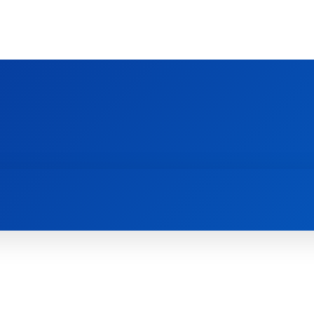
Ს ᲛᲐᲠᲗᲚᲛᲐᲓᲘᲓᲔᲑᲚᲣᲠᲘ ᲦᲕᲗᲘᲡᲛᲔᲢᲧᲕᲔᲚᲔᲑᲘᲡ ᲪᲔᲜᲢᲠᲘ
EOLOGY CENTRE
ᲥᲠᲘᲡᲢᲘᲐᲜᲝᲑᲐ ᲓᲐ ᲗᲐᲜᲐᲛᲔᲓᲠᲝᲕᲔᲝᲑᲐ
ᲛᲔᲪᲜᲘᲔᲠᲔᲑᲐ ᲓᲐ ᲠᲔᲚᲘᲒᲘᲐ