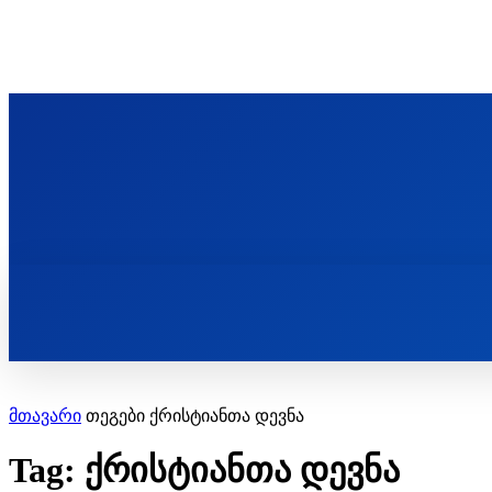
ᲬᲛᲘᲜᲓᲐ ᲞᲐᲕᲚᲔ ᲛᲝᲪᲘᲥᲣᲚᲘᲡ ᲡᲐᲮᲔᲚᲝᲑᲘ
ST. PAUL'S ORTHODOX CHRISTIAN TH
ᲞᲣᲑᲚᲘᲙᲐᲪᲘᲔᲑᲘ
მთავარი
თეგები
ქრისტიანთა დევნა
Tag: ქრისტიანთა დევნა