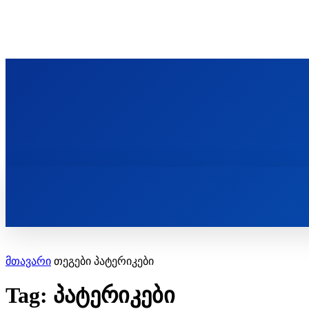
ᲬᲛᲘᲜᲓᲐ ᲞᲐᲕᲚᲔ ᲛᲝᲪᲘᲥᲣᲚᲘᲡ ᲡᲐᲮᲔᲚᲝᲑᲘ
ST. PAUL'S ORTHODOX CHRISTIAN TH
ᲞᲣᲑᲚᲘᲙᲐᲪᲘᲔᲑᲘ
მთავარი
თეგები
პატერიკები
Tag: პატერიკები