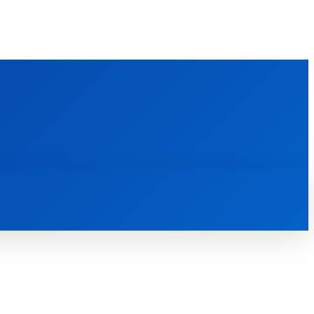
FOREIGN PUBLICATIONS
ᲙᲝᲜᲢᲐᲥᲢᲘ
ᲗᲔᲝᲚᲝᲒᲘᲣᲠᲘ ᲜᲐᲨᲠᲝᲛᲔᲑᲘ
ᲛᲔᲓᲘᲐᲗᲔᲙᲐ
ᲡᲮᲕᲐᲓᲐᲡᲮᲕᲐ
ᲡᲮᲕᲐ