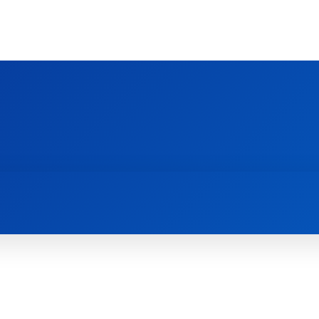
Ს ᲛᲐᲠᲗᲚᲛᲐᲓᲘᲓᲔᲑᲚᲣᲠᲘ ᲦᲕᲗᲘᲡᲛᲔᲢᲧᲕᲔᲚᲔᲑᲘᲡ ᲪᲔᲜᲢᲠᲘ
EOLOGY CENTRE
ᲥᲠᲘᲡᲢᲘᲐᲜᲝᲑᲐ ᲓᲐ ᲗᲐᲜᲐᲛᲔᲓᲠᲝᲕᲔᲝᲑᲐ
ᲛᲔᲪᲜᲘᲔᲠᲔᲑᲐ ᲓᲐ ᲠᲔᲚᲘᲒᲘᲐ