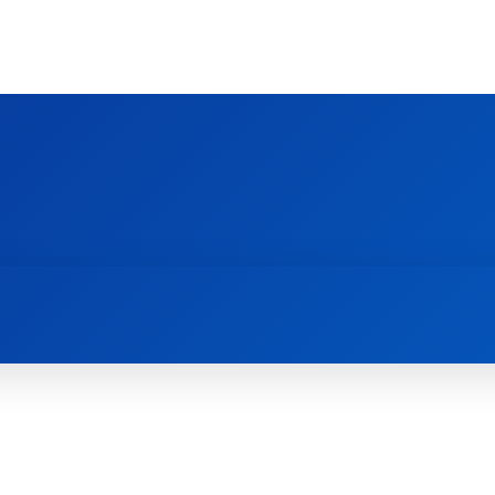
Ს ᲛᲐᲠᲗᲚᲛᲐᲓᲘᲓᲔᲑᲚᲣᲠᲘ ᲦᲕᲗᲘᲡᲛᲔᲢᲧᲕᲔᲚᲔᲑᲘᲡ ᲪᲔᲜᲢᲠᲘ
EOLOGY CENTRE
ᲥᲠᲘᲡᲢᲘᲐᲜᲝᲑᲐ ᲓᲐ ᲗᲐᲜᲐᲛᲔᲓᲠᲝᲕᲔᲝᲑᲐ
ᲛᲔᲪᲜᲘᲔᲠᲔᲑᲐ ᲓᲐ ᲠᲔᲚᲘᲒᲘᲐ