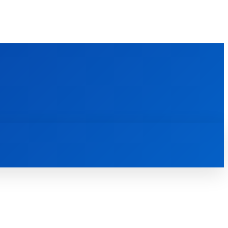
FOREIGN PUBLICATIONS
ᲙᲝᲜᲢᲐᲥᲢᲘ
ᲗᲔᲝᲚᲝᲒᲘᲣᲠᲘ ᲜᲐᲨᲠᲝᲛᲔᲑᲘ
ᲛᲔᲓᲘᲐᲗᲔᲙᲐ
ᲡᲮᲕᲐᲓᲐᲡᲮᲕᲐ
ᲡᲮᲕᲐ