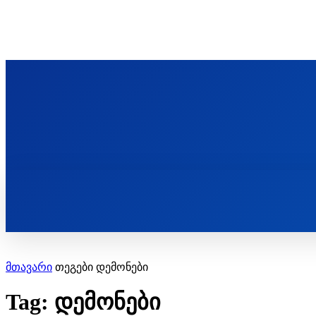
ᲬᲛᲘᲜᲓᲐ ᲞᲐᲕᲚᲔ ᲛᲝᲪᲘᲥᲣᲚᲘᲡ ᲡᲐᲮᲔᲚᲝᲑᲘ
ST. PAUL'S ORTHODOX CHRISTIAN TH
ᲞᲣᲑᲚᲘᲙᲐᲪᲘᲔᲑᲘ
მთავარი
თეგები
დემონები
Tag: დემონები