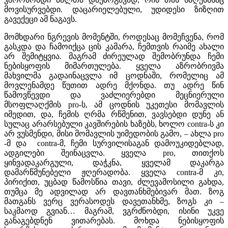
მოვისურვებდი. დაცარიელებული, უდიდესი ზიზღით
გავექეცი ამ ნაგავს.
მომხდარი ნგრევის მომენტში, როდესაც მომეჩვენა, რომ
გასკდა და ჩამოიქცა ცის კამარა, ჩემთვის რაიმე ახალი
არ შემიტყვია. მაგრამ ძირეულად შემობრუნდა ჩემი
ნებისყოფის მიმართულება. ყველა აზრობრივმა
მახვილმა გადაინაცვლა იმ ცოდნაში, რომელიც ამ
მოვლენამდე წუთით ადრე მქონდა. თუ ადრე წინ
წამოვწევდი და ვაძლიერებდი მეცნიერული
მსოფლაღქმის pro-ს, ამ ცოდნის უკეთესი მომავლის
იმედით, და, ჩემის ღრმა რწმენით, ვავსებდი დუნე ან
სულაც არარსებული კავშირების ხაზებს, ხოლო contra-ს კი
არ ვუსმენდი, მისი მომავლის უიმედობის გამო, – ახლა pro
-მ და contra-მ, ჩემი სურვილისაგან დამოუკიდებლად,
ადგილები შეინაცვლა. ყველა pro, თითქოს
ყინვადაკარგული, დაჭკნა, ყველამ დაკარგა
დამარწმუნებელი ჟღერადობა. ყველა contra-მ კი,
პირიქით, უცბად წამოსწია თავი, ძლევამოსილი გახდა,
თუმცა მე ადვილად არ დავთანხმებივარ მათ. ზოგ
მათგანს ვერც ვერასოდეს დავეთანხმე, ზოგს კი –
საკმაოდ გვიან… მაგრამ, ვგრძნობდი, ისინი უკვე
განაგებდნენ ვითარებას. მოხდა ნებისყოფის