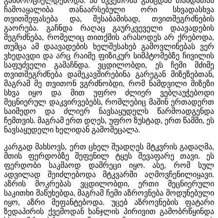
განხორციელდებოდა. ამ მკვეთრმა განცდამ თანდათან
ჩამოაყალიბა თანაარსებული ორი სხვადასხვა
თვითშეფასება და, შესაბამისად, თვითშეგრძნების
გაორება. გაჩნდა რაღაც გაურკვეველი დაავადების
შეგრძნება, რომელიც თითქმის არასოდეს არ ქრებოდა,
თუმცა ამ დაავადების ხელშესახებ გამოვლინებას ვერ
ვხედავდი და არც რაიმე ფიზიკურ სიმპტომებზე ჩივილის
საფუძველი გამაჩნდა. ვცდილობდი, ეს ჩემი მძიმე
თვითშეგრძნება დამეკავშირებინა გარეგან მიზეზებთან,
მაგრამ მე თვითონ ვგრძნობდი, რომ ნამდვილი მიზეზი
სხვა იყო და მით უფრო ძლიერ ვებღაუჭებოდი
მეცნიერულ დაკვირვებებს, რომლებიც მაშინ ერთადერთ
საიმედო და ძლიერ ნავსაყუდელს წარმოადგენდა
ჩემთვის. მაგრამ ერთ დღეს, უფრო ზუსტად, ერთ წამში, ეს
ნავსაყუდელი ხელიდან გამომეცალა.
კარგად მახსოვს, ერთ ცხელ შუადღეს მტკვრის გადაღმა,
მთის ფერდობზე შეფენილ ტყეს შევაფარე თავი. ეს
ფერდობი საკმაოდ დამრეცი იყო. ასე, რომ სულ
ადვილად შეიძლებოდა მტკვარში აღმოვჩენილიყავი.
აზრის მოკრებას ვცდილობდი, ერთი მეცნიერული
საკითხი მაწუხებდა, მაგრამ ჩემი აზროვნება მოდუნებული
იყო, აზრი მეფანტებოდა. უცებ აზროვნების ფატარი
ზედაპირის ქვემოდან ხანჯლის პირივით გამობრწყინდა