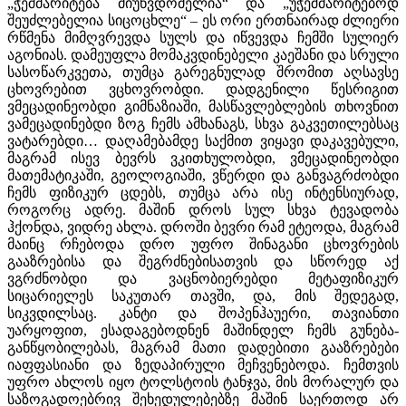
„ჭეშმარიტება მიუწვდომელია“ და „უჭეშმარიტებოდ
შეუძლებელია სიცოცხლე“ – ეს ორი ერთნაირად ძლიერი
რწმენა მიმღვრევდა სულს და იწვევდა ჩემში სულიერ
აგონიას. დამეუფლა მომაკვდინებელი კაეშანი და სრული
სასოწარკვეთა, თუმცა გარეგნულად შრომით აღსავსე
ცხოვრებით ვცხოვრობდი. დადგენილი წესრიგით
ვმეცადინეობდი გიმნაზიაში, მასწავლებლების თხოვნით
ვამეცადინებდი ზოგ ჩემს ამხანაგს, სხვა გაკვეთილებსაც
ვატარებდი… დაღამებამდე საქმით ვიყავი დაკავებული,
მაგრამ ისევ ბევრს ვკითხულობდი, ვმეცადინეობდი
მათემატიკაში, გეოლოგიაში, ვწერდი და განვაგრძობდი
ჩემს ფიზიკურ ცდებს, თუმცა არა ისე ინტენსიურად,
როგორც ადრე. მაშინ დროს სულ სხვა ტევადობა
ჰქონდა, ვიდრე ახლა. დროში ბევრი რამ ეტეოდა, მაგრამ
მაინც რჩებოდა დრო უფრო შინაგანი ცხოვრების
გააზრებისა და შეგრძნებისათვის და სწორედ აქ
ვგრძნობდი და ვაცნობიერებდი მეტაფიზიკურ
სიცარიელეს საკუთარ თავში, და, მის შედეგად,
სიკვდილსაც. კანტი და შოპენჰაუერი, თავიანთი
უარყოფით, ესადაგებოდნენ მაშინდელ ჩემს გუნება-
განწყობილებას, მაგრამ მათი დადებითი გააზრებები
იაფფასიანი და ზედაპირული მეჩვენებოდა. ჩემთვის
უფრო ახლოს იყო ტოლსტოის ტანჯვა, მის მორალურ და
საზოგადოებრივ შეხედულებებზე მაშინ საერთოდ არ