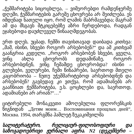
„ჭეშმარიტება სიცოცხლეა, – ვიმეორებდი რამდენჯერმე
დღეში, ჭეშმარიტების გარეშე ცხოვრება არ შეიძლება. ეს
იმდენად ნათელი იყო, რომ ლამის მაბრმავებდა; მაგრამ
ამ და მსგავს მტკიცებებზე აზრი ჩერდებოდა, რადგან
ეჯახებოდა დაუძლეველ წინააღმდეგობას.
ერთ დღეს, უცბად, ჩემში თავისთავად დაიბადა კითხვა:
„მაშ, ისინი, სხვები როგორ არსებობენ?“ და ამ კითხვამ
გაანგრია კედელი. „როგორ არსებობენ სხვები, ყველა,
ვინც ახლა ცხოვრობს დედამიწაზე, როგორ
არსებობდნენ, ვინც ჩემამდე ცხოვრობდა? ისინი –
გლეხები, ველურები, ჩემი წინაპრები, საერთოდ მთელი
კაცობრიობა – ნუთუ უჭეშმარიტებოდ არსებობდნენ და
არსებობენ? გავბედავ კი ვთქვა, რომ ადამიანებს არ
გააჩნიათ ჭეშმარიტება, ე.ს. ცოცხლები და, საერთოდ,
ადამიანები არ არიან?“…“
ციტირებული მონაკვეთი ამოღებულია ფლორენსკის
წიგნიდან „Детям моим… Воспоминания прощлых дней“,
Москва. 1994, თარგმნა ჰამლეტ ზუკაკიშვილმა
სალიტერატურო, რელიგიურ-ფილოსოფიური და
საზოგადოებრივი ჟურნალი აფრა. N2 (დეკემბერი –