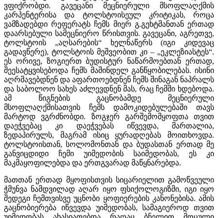
ვფიქრობდი. გავეცანი მეცნიერული მსოფლაღქმის
კარპენტერისა და ტოლსტოისეულ კრიტიკას, როცა
ვამზადებდი რეფერატს ჩემს მიერ გ.გეხტმანთან ერთად
დაარსებული სამეცნიერო წრისთვის. გავეცანი, აგრეთვე,
ტოლსტოის „აღსარების“ ხელნაწერს (იგი კიდევაც
გადავწერე), ტოლსტოის მეშვეობით კი – „ეკლეზიასტეს“.
ეს ორივე, ზოგიერთ ბუდისტურ ნაწარმოებთან ერთად,
შეესატყვისებოდა ჩემს მაშინდელ განწყობილებას. ისინი
აღრმავებდნენ და აფართოებდნენ ჩემს შინაგან ნაპრალს
და საბოლოო სახეს აძლევდნენ მას, რაც ჩემში ხდებოდა.
ამ წიგნების გაცნობამდე მეცნიერული
მსოფლაღქმისათვის ჩემს დამოკიდებულებაში თავს
მარტოდ ვგრძნობდი. ზოგჯერ გარშემომყოფთა თვით
დაეჭვებაც კი დაეჭვებას იწვევდა, მართალია,
ზედაპირულს, მაგრამ ისიც ყურადღებას მოითხოვდა.
ტოლსტოისთან, სოლომონთან და ბუდასთან ერთად მე
განვიცდიდი ჩემი უიმედობის საიმედობას, ეს კი
მაკმაყოფილებდა და ერთგვარად მაწყნარებდა.
მათთან ერთად მყოფისთვის სიცარიელით გამოწვეული
ჭმუნვა ნამდვილად აღარ იყო ფსიქოლოგიზმი, იგი იყო
შედეგი ჩემთვისვე უცნობი ყოფიერების კანონებისა. ამის
გაცნობიერება იწვევდა უიმედობას, სამაგიეროდ თვით
უიმედობას ახასიათებდა რაღაც ბნელით მოცული