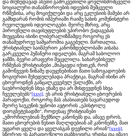
და მიუხედავად ასეთი გამოკვეთილი ყოვლისმომცველი
სოციალური თანასწოროების იდეების შემცველი
რწმენისა, არც მოციქულები და არც ეკლესიის მამები არ
გამხდარან რომის იმპერიაში რაიმე სახის კომუნისტური
რევოლუციის იდეოლოგები. მეორე მხრივ, არც
პიროვნული თავისუფლების უპირობო ქადაგებას
მიუყვანია ისინი ლიბერალიზმამდე როგორც ეს
თანამედროვე სამყაროშია გაგებული. მართალია,
ქრისტიანულ საიმპერიო კანონმდებლობაში აისახა
გარკვეული ჰუმანური იდეალები, მაგრამ საბოლოო
ჯამში, ბევრი არაფერი შეცვლილა. სახარებისეულ
რწმენას ქრისტიანები „მიჰყავდა იქითკენ, რომ
გამოწვევის წინაშე დაეყენებინათ მათი საზოგადოების
ზოგიერთი შეხედულებადა პრაქტიკა, მაგრამ ისინი არ
ცხოვროდნენ განცალკევებულ ქალაქში, არ
საუბრობდნენ სხვა ენაზე და არ მისდევდნენ სხვა
ჩვეულებებს“
[xxvi]
. ეს არის ქრისტიანული ცხოვრების
პარადოქსი, როგორც მას ახასიათებს სავარაუდოდ
მეორე საუკუნის უცნობი ავტორის „ეპისტოლე
დიოგნეტესადმი“, როდესაც ქრისტიანები
„ემორჩილებიან შექმნილ კანონებს და, ამავე დროს,
მათი ცხოვრების წესით მაღლდებიან ამ კანონებზე. მათ
უყვართ ყველა და ყველასგან დევნილი არიან“
[xxvii]
.
სწორედ ეს პარადოქსული თანხვედრა ერთსა და იმავე