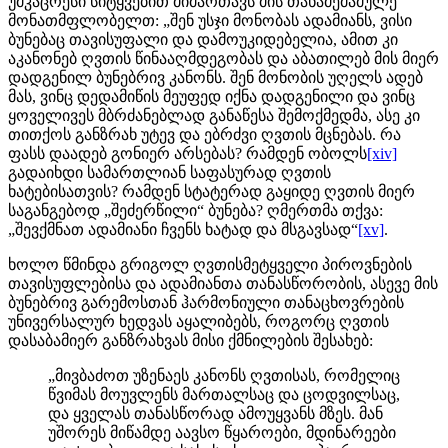
უმკაცრესი სიტყვებით მიმართავს მის თანამემამულე
მონათმფლობელთ: „შენ უსჯი მონობას ადამიანს, ვისი
ბუნებაც თავისუფალი და დამოუკიდებელია, ამით კი
აკანონებ ღვთის წინააღმდეგობას და აბათილებ მის მიერ
დადგენილ ბუნებრივ კანონს. შენ მონობის უღელს ადებ
მას, ვინც დედამიწის მეუფედ იქნა დადგენილი და ვინც
ყოველივეს მბრძანებლად განაწესა შემოქმედმა, ასე კი
თითქოს განზრახ უტევ და ებრძვი ღვთის მცნებას. რა
ფასს დაადებ გონიერ არსებას? რამდენ ობოლს
[xiv]
გადაიხდი სამართლიან საფასურად ღვთის
ხატებისათვის? რამდენ სტატერად გაყიდე ღვთის მიერ
საგანგებოდ „შეძერწილი“ ბუნება? ღმერთმა თქვა:
„შევქმნათ ადამიანი ჩვენს ხატად და მსგავსად“
[xv]
.
ხოლო წმინდა გრიგოლ ღვთისმეტყველი პიროვნების
თავისუფლებისა და ადამიანთა თანასწორობის, ასევე მის
ბუნებრივ გარემოსთან ჰარმონიული თანაცხოვრების
უნივერსალურ ხედვას აყალიბებს, როგორც ღვთის
დასაბამიერ განზრახვას მისი ქმნილების შესახებ:
„მივბაძოთ უზენაეს კანონს ღვთისას, რომელიც
წვიმას მოუვლენს მართალსაც და ცოდვილსაც,
და ყველას თანასწორად ამოუყვანს მზეს. მან
უშორეს მიწამდე აავსო წყაროები, მდინარეები