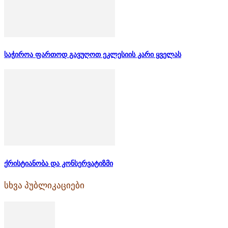
საჭიროა ფართოდ გავუღოთ ეკლესიის კარი ყველას
ქრისტიანობა და კონსერვატიზმი
სხვა პუბლიკაციები