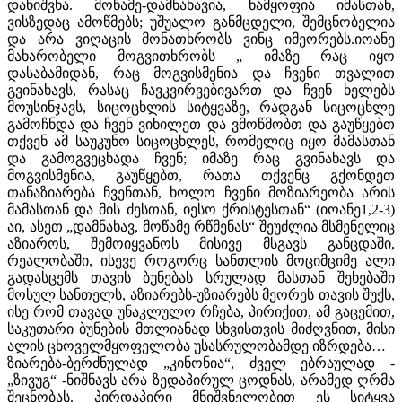
დანიშვნა. მოწამე-დამნახავია, ნამყოფია იმასთან,
ვისზედაც ამოწმებს; უშუალო განმცდელი, შემცნობელია
და არა ვიღაცის მონათხრობს ვინც იმეორებს.იოანე
მახარობელი მოგვითხრობს „ იმაზე რაც იყო
დასაბამიდან, რაც მოგვისმენია და ჩვენი თვალით
გვინახავს, რასაც ჩავკვირვებივართ და ჩვენ ხელებს
მოუსინჯავს, სიცოცხლის სიტყვაზე, რადგან სიცოცხლე
გამოჩნდა და ჩვენ ვიხილეთ და ვმოწმობთ და გაუწყებთ
თქვენ ამ საუკუნო სიცოცხლეს, რომელიც იყო მამასთან
და გამოგვეცხადა ჩვენ; იმაზე რაც გვინახავს და
მოგვისმენია, გაუწყებთ, რათა თქვენც გქონდეთ
თანაზიარება ჩვენთან, ხოლო ჩვენი მოზიარეობა არის
მამასთან და მის ძესთან, იესო ქრისტესთან“ (იოანე1,2-3)
აი, ასეთ „დამნახავ, მოწამე რწმენას“ შეუძლია მსმენელიც
აზიაროს, შემოიყვანოს მისივე მსგავს განცდაში,
რეალობაში, ისევე როგორც სანთლის მოციმციმე ალი
გადასცემს თავის ბუნებას სრულად მასთან შეხებაში
მოსულ სანთელს, აზიარებს-უზიარებს მეორეს თავის შუქს,
ისე რომ თავად უნაკლულო რჩება, პირიქით, ამ გაცემით,
საკუთარი ბუნების მთლიანად სხვისთვის მიძღვნით, მისი
ალის ცხოველმყოფელობა უსასრულობამდე იზრდება…
ზიარება-ბერძნულად „კინონია“, ძველ ებრაულად -
„ზივუგ“ -ნიშნავს არა ზედაპირულ ცოდნას, არამედ ღრმა
შეცნობას. პირდაპირი მნიშვნელობით ეს სიტყვა