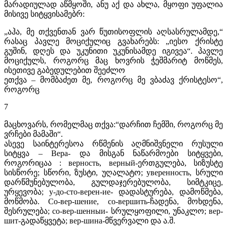
მარადიულად აწმყოში, ანუ აქ და ახლა, მყოფი უფალია
მისივე სიტყვისამებრ:
„აჰა, მე თქვენთან ვარ წუთისოფლის აღსასრულამდე,“
რასაც პავლე მოციქულიც გვახარებს: „იესო ქრისტე
გუშინ, დღეს და უკუნითი უკუნისამდე იგივეა“. პავლე
მოციქულს, როგორც მაც­ ხოვრის ჭეშმარიტ მოწმეს,
ისეთივე გაბედულებით შეეძლო
ეთქვა – მომბაძეთ მე, როგორც მე ვბაძავ ქრისტესო“,
როგორც
7
მაცხოვარს, რომელმაც თქვა:“დარჩით ჩემში, როგორც მე
ვრჩები მამაში“.
ასევე საინტერესოა რწმენის აღმნიშვნელი რუსული
სიტყვა – Вера- და მისგან ნაწარმოები სიტყვები,
როგორიცაა : верность, верный-ერთგულება, სიზუსტე
სისწორე; სწორი, ზუსტი, უღალატო; уверенность, სრული
დარწმუნებულობა, გულდაჯერებულობა, სიმტკიცე,
ურყევობა; у-до-сто-верен-ие- დადასტურება, დამოწმება,
მოწმობა. Cо-вер-шение, со-вершить-ჩადენა, მოხდენა,
შესრულება; со-вер-шенныи- სრულყოფილი, უნაკლო; вер-
шит-გადაწყვეტა; вер-шина-მწვერვალი და ა.შ.