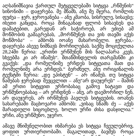
აღსანიშნავია ქართულ მეტყველებაში სიტყვა „რწმენის“
სინონიმი – დაჯერება. მე მწამს, ანუ მე მჯერა, რომლის
ფუძეა – ჯერ, ჯეროვანება – ანუ კმაობა, სისრულე, სისავსე;
ისეთი განცდა, როცა შინაგანად ფლობ სისავსეს და
დამატებით, გარედან არ საჭიროებ, არ ეძიებ ამ
მოწმობის გამაგრებას, „მორწმუნეს თა­ ვის თავში აქვს
მოწმობა“ – ამბობს იოანე მახარობელი. ჯერება,­
დაჯერება ასევე ნიშნავს მორჩილებას. საქმე მო­ციქულთა
28,24­ში წერია: „ერთნი ერწმუნენ მის ნალაპარა­ კევს,
სხვებმა კი არ იწამეს“. მთაწმინდელის თარგმანში კი
გვაქვს: „და რომელნიმე ერჩდეს სიტყუათა მათ და
რომელნიმე არა ერჩდეს.“ ბერძნულ, ანუ ორიგინალის
ტექსტში წერია: „დე ეპისტუნ“ – არ იწამეს. თუ სიტყვა
წამებას ჯერებად შევცვლით – ანუ“არ დაუჯერეს“ – მაშინ
ამ ერთი სიტყვით ურჩობასაც გამოვ­ ხატავთ და
ურწმუნოებასაც – არ ერჩდნენ – ანუ, არ დაემორჩილ­ ნენ,
არ დაუჯერეს, არ ირწმუნეს პავლეს სიტყვების. იოანეს
სახარებაში მაცხოვარი ამბობს: „ვისაც სწამს ძე – აქვს
მარადიული სიცოცხლე, ხოლო ურჩი ძისა დასჯილია.“
ურჩი, ანუ ურწმუნო, უჯერო.
ამავე მნიშვნელობით იხმარება ეს სიტყვა ჩვეულებრივ,
ყოფით ურთიერთობაში. მაგალითად, ბავშვს როცა