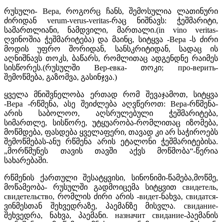
რუსული- Вера, როგორც ჩანს, შემოსულია ლათინური
ძირიდან verum-verus-veritas-რაც ნიშნავს: ჭეშმარიტი,
სამართლიანი, ნამდვილი, მართალი.(in vino veritas-
ღვინოშია ჭეშმარიტება) და მაინც, სიტყვა -Вера -ს ძირი
მოდის უფრო შორიდან, სანსკრიტიდან, სადაც ის
აღნიშნავს თოკს, ბაწარს, რომლითაც ადგენდნე რაიმეს
სისწორეს.(რუსულში Вер-евка- თოკი; про-верить-
შემოწმება, გაზომვა, გასინჯვა.)
ყველა მნიშვნელობა ერთად რომ შევაჯამოთ, სიტყვა
-Вера -რწმენა, ასე შეიძლება აღვწეროთ: Вера-რწმენა-
არის საბოლოო, აღსრულებული ჭეშმარიტება,
სიმართლე, სისწორე, უტყუარობა-რომლითაც იზომება,
მოწმდება, ფასდება ყველაფერი, თავად კი არ საჭიროებს
შემოწმებას-ანუ რწმენა არის ეტალონი ჭეშმარიტებისა.
„მორწმუნეს თავის თავში აქვს მოწმობა“-წერია
სახარებაში.
რწმენის ქართული შესატყვისი, სინონიმი-წამება,მოწმე,
მოწამეობა- რუსულში გადმოიცემა სიტყვით свидетель,
свидетельство, რომლის ძირი არის -видет-ნახვა, свидатся-
ვინმესთან შეხვედრაზე, პაემანზე მისვლა. свидание-
შეხვედრა, ნახვა, პაემანი. назначит свидание-პაემანის