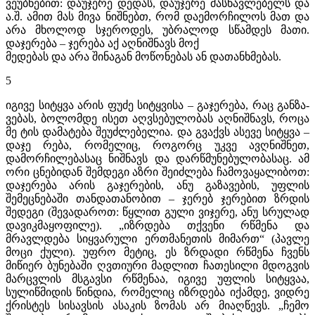
ვეუბნებით: დაუჯერე დედას, დაუჯერე მასწავლებელს და
ა.შ. ამით მას მივა­ ნიშნებთ, რომ დაემორჩილოს მათ და
არა მხოლოდ სჯეროდეს, უბრალოდ სწამდეს მათი.
დაჯერება – ჯერება აქ აღნიშნავს მოქ­
მედებას და არა შინაგან მოწონებას ან დათანხმებას.
5
იგივე სიტყვა არის ფუძე სიტყვისა – გა­ჯერება, რაც განზა­
ვებას, ბოლომდე ისეთ აღვსებულობას აღნიშნავს, როცა
მე­ ტის დამატება შეუძლებელია. და გვაქვს ასევე სიტყვა –
და­ჯე­ რება, რომელიც, როგორც უკვე ავღნიშნეთ,
დამორჩილებასაც ნიშნავს და დარწმუნებულობასაც. ამ
ორი ცნებიდან შემდეგი აზრი შეიძლება ჩამოვაყალიბოთ:
დაჯერება არის გაჯერების, ანუ გაზავების, უფლის
შემეცნებაში თანდათანობით – ჯერებ­ ჯერებით ზრდის
შედეგი (შევადაროთ: წყლით გული ვიჯერე, ანუ სრულად
დავიკმაყოფილე). „იზრდება თქვენი რწმენა და
მრავლდება სიყვარული ერთმანეთის მიმართ“ (პავლე
მოცი­ ქული). უფრო მეტიც, ეს ზრდადი რწმენა ჩვენს
მიწიერ ბუნებაში ღვთიური მადლით ჩათესილი მდოგვის
მარცვლის მსგავსი რწმენაა, იგივე უფლის სიტყვაა,
სულიწმიდის წინდია, რომელიც იზრდება იქამდე, ვიდრე
ქრისტეს სისავსის ასაკის ზომას არ მიაღწევს. „ჩემო