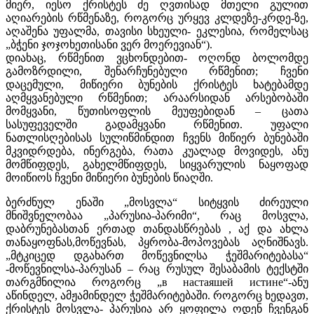
მიერ, იესო ქრისტეს ძე ღვთისად მთელი გულით
აღიარების რწმენაზე, როგორც ურყევ კლდეზე-კრდე-ზე,
აღაშენა უფალმა, თავისი სხეული- ეკლესია, რომელსაც
„ბჭენი ჯოჯოხეთისანი ვერ მოერევიან“).
დიახაც, რწმენით ვცხონდებით- ოღონდ ბოლომდე
გამოზრდილი, შენარჩუნებული რწმენით; ჩვენი
დაცემული, მიწიერი ბუნების ქრისტეს ხატებამდე
აღმყვანებული რწმენით; არაარსიდან არსებობაში
მომყვანი, წუთისოფლის მეუფებიდან – ცათა
სასუფეველში გადამყვანი რწმენით. უფალი
ნათლისღებისას სულიწმინდით ჩვენს მიწიერ ბუნებაში
მკვიდრდება, ინერგება, რათა კუალად მოვიდეს, ანუ
მომწიფდეს, გახელმწიფდეს, სიყვარულის ნაყოფად
მოიწიოს ჩვენი მიწიერი ბუნების წიაღში.
ბერძნულ ენაში „მოსვლა“ სიტყვის ძირეული
მნიშვნელობაა „პარუსია-პარიმი“, რაც მოსვლა,
დაბრუნებასთან ერთად თანდასწრებას , აქ და ახლა
თანაყოფნას,მოწევნას, პყრობა-მოპოვებას აღნიშნავს.
„მტკიცედ დგახართ მოწევნილსა ჭეშმარიტებასა“
-მოწევნილსა-პარუსან – რაც რუსულ შესაბამის ტექსტში
თარგმნილია როგორც „в настаяшей истине“-ანუ
აწინდელ, ამჟამინდელ ჭეშმარიტებაში. როგორც ხედავთ,
ქრისტეს მოსვლა- პარუსია არ ყოფილა ოდენ ჩვენგან