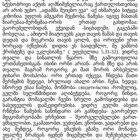
სქესობრივი აქტის აღმნიშვნელია,რაც ქართულისთვისაც
არ არის უცხო. „ადამმა შეიცნო ევა“ -აქ იხმარება სიტყვა
კინონია. უფლის ამგვარი შეცნობა, წამება- იგივე მასთან
ზიარებაა-შერწყმაა-ორის ერთად გახდომაა;
გაორებულობიდან, ეჭვიდან -სიცხადეში, გაგებაში
მოსვლაა. „ ამიტომ მიატოვებს კაცი თავის მამას და თავის
დედას და მიეკრობა თავის ცოლს, და ორივენი ერთ
ხორცად იქნებიან. დიდია ეს საიდუმლო, მე ვამბობ
ქრისტეზე და ეკლესიაზე.“ ( ეფესელთა 5,31-32). ვიდრე
თვალი და სინათლის წყარო- მზე გამოყოფილია
ერთმანეთისგან- ისინი ორნი არიან- არის მზე და არის
თვალი. მაგრამ როგორც კი მათ შორის არსებული
ტიხარი მოისპობა- ორი ერთად იქცევა, ჩნდება მათი
შერწყმის შედეგი, სრულიად ახალი არსი- ჩენა, ხედვა;
სწორედ ესაა წამება, მოწმობა- свидетельство -რომელიც,
გულში სულიწმინდით აღიბეჭდება, როგორც წინდი,
გარანტია მომავალში ჩვენი სრული გამოსყიდვისა და
სასუფევლის დამკვიდრებისა. ვიდრე გულში ასეთი
რწმენა- წამების საწინდარი არ გაჩნდება- გაორებულ
მდგომარეობაში ვრჩებით – შეორგულებულები ვართ-
ვმსჯელობთ, ვკამათობთ, ვეძიებთ, ვწონით, ვადარებთ და
ასე შემდეგ. როგორც ემაუსის გზაზე ორი მოწაფე,
უფალზე ზრახვას იყვნენ მიცემულნი და შეწუხებულნი-