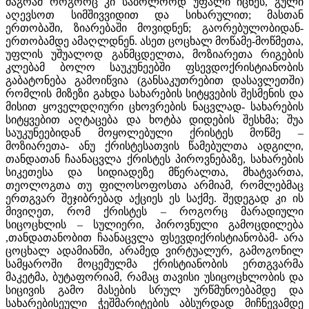
მაგრამ როგორც კი საბოლოოდ უფალი იცნეს, გული
აღევსოთ სიმშივვიდით და სიხარულით; მასთან
ერთობაში, ზიარებაში მოვიდნენ; გაორებულობიდან-
ერთობამდე ამაღლდნენ. ასეთ ცოცხალ მოწამე-მოწმეთა,
უფლის უშუალოდ განმცდელთა, მოზიარეთა რიგების
კლებამ ბოლო საუკუნეებში ფსევდოქრისტიანობის
გაბატონება გამოიწვია (განსაკუთრებით დასავლეთში)
რომლის მიზეზი გახდა სახარების სიტყვების შესმენის და
მისით ყოველდღიური ცხოვრების ნაცვლად- სახარების
სიტყვებით აღტაცება და ხოტბა დიდების შესხმა; შუა
საუკუნეებიდან მოყოლებული ქრისტეს მოწმე –
მოზიარეთა- ანუ ქრისტესათვის წამებულთა ადგილი,
თანდათან ჩაანაცვლა ქრისტეს პიროვნებაზე, სახარების
სიკეთესა და სიდიადეზე მწერალთა, მხატვართა,
თეოლოგთა თუ ფილოსოფოსთა არმიამ, რომლებმაც
ერთგვარ შეჯიბრებად აქციეს ეს საქმე. შედეგად კი ის
მივიღეთ, რომ ქრისტეს – როგორც მარადიული
სიცოცხლის – სულიერი, პიროვნული გამოცდილება
,თანდათანობით ჩაანაცვლა ფსევდიქრისტიანობამ- არა
ცოცხალ ადამიანში, არამედ ვირტუალურ, გამოგონილ
სამყაროში მოცემულმა ქრისტიანობის ერთგვარმა
მაკეტმა, ბუტაფორიამ, რამაც თავისი უსიცოცხლობის და
სიცივის გამო მასების სრულ ურწმუნოებამდე და
სახარებისეული ჭეშმარიტების აბსურდად მიჩნევამდე