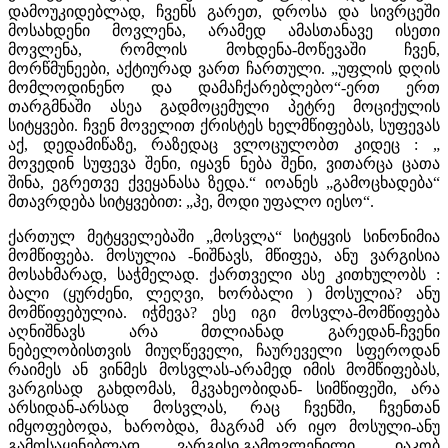
დამოუკიდებლად, ჩვენს გარეთ, დროსა და სივრცეში
მოსახდენი მოვლენა, არამედ ამასთანავე ისეთი
მოვლენა, რომლის მოხდენა-მოწევაში ჩვენ,
მორწმუნეები, აქტიურად ვართ ჩართული. „უფლის დღის
მომლოდინენო და დამაჩქარებლებო“-ერთ ერთ
თარგმნაში ასეა გადმოცემული პეტრე მოციქულის
სიტყვები. ჩვენ მოველით ქრისტეს ხელმწიფებას, სუფევას
აქ, დედამიწაზე, რაზედაც ვლოცულობთ კიდეც : „
მოვედინ სუფევა შენი, იყავნ ნება შენი, ვითარცა ცათა
შინა, ეგრეთვე ქვეყანასა ზედა.“ იოანეს „გამოცხადება“
მთავრდება სიტყვებით: „ჰე, მოდი უფალო იესო“.
ქართულ მეტყველებაში „მოსვლა“ სიტყვის სინონიმია
მომწიფება. მოსულია -ნიშნავს, მწიფეა, ანუ ვარგისია
მოსახმარად, საჭმელად. ქართველი ასე კითხულობს :
ბალი (ყურძენი, ლეღვი, ხორბალი ) მოსულია? ანუ
მომწიფებულია. იჭმევა? ესე იგი მოსვლა-მომწიფება
აღნიშნავს არა მთლიანად გარედან-ჩვენი
ნებელობისთვის მიუღწეველი, ჩაურეველი სფეროდან
რაიმეს ან ვინმეს მოსვლას-არამედ იმის მომწიფებას,
ვარგისად გახდომას, მკვახეობიდან- სიმწიფეში, არა
არსიდან-არსად მოსვლას, რაც ჩვენში, ჩვენთან
იმყოფებოდა, ხარობდა, მაგრამ არ იყო მოსული-ანუ
გამოსაყენებლად ვარგისი,გამოვლენილი. იაკობ