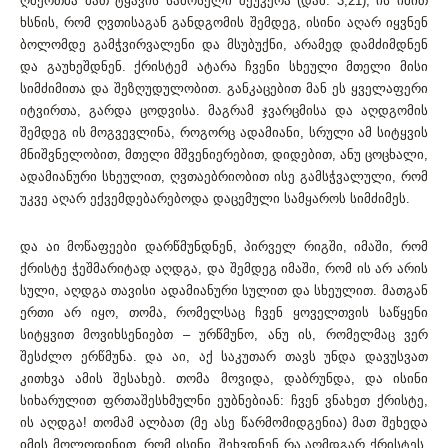
ღმერთმა მათ ტყავის სამოსელი შეუკერა (დაბ. 3,21), ის იმით
ხსნის, რომ ღვთისაგან განდგომის შემდეგ, ისინი აღარ იყვნენ
ბოლომდე გამჭვირვალენი და მსუბუქნი, არამედ დამძიმდნენ
და გაუხეშდნენ. ქრისტემ ატარა ჩვენი სხეული მთელი მისი
სიმძიმითა და შეზღუდულობით. განკაცებით მან ეს ყველაფერი
იტვირთა, გარდა ცოდვისა. მაგრამ ჯვარცმისა და აღდგომის
შემდეგ ის მოგვევლინა, როგორც ადამიანი, სრული ამ სიტყვის
მნიშვნელობით, მთელი მშვენიერებით, დიდებით, ანუ ცოცხალი,
ადამიანური სხეულით, ღვთაებრიობით ისე გამსჭვალული, რომ
უკვე აღარ ექვემდებარებოდა დაცემული სამყაროს სიმძიმეს.
და აი მოწაფეები დარწმუნდნენ, პირველ რიგში, იმაში, რომ
ქრისტე ჭეშმარიტად აღდგა, და შემდეგ იმაში, რომ ის არ არის
სული, აღდგა თავისი ადამიანური სულით და სხეულით. მათგან
ერთი არ იყო, თომა, რომელსაც ჩვენ ყოველთვის საწყენი
სიტყვით მოვიხსენიებთ – ურწმუნო, ანუ ის, რომელმაც ვერ
შესძლო ერწმუნა. და აი, აქ საკუთარ თავს უნდა დავუსვათ
კითხვა ამის შესახებ. თომა მოვიდა, დაბრუნდა, და ისინი
სიხარულით ფრთაშესხმულნი ეუბნებიან: ჩვენ ვნახეთ ქრისტე,
ის აღდგა! თომამ ალბათ (მე ასე წარმომიდგენია) მათ შეხედა
იმის მოლოდინით, რომ ისინი, შეხვდნენ რა აღმდგარ ქრისტეს,