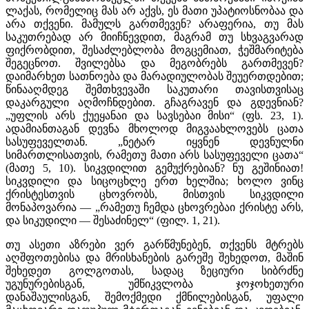
ლაქას, რომელიც მას არ აქვს, ეს მათი უპატიოსნობაა და
არა თქვენი. მამულს გართმევენ? არაფერია, თუ მას
საკუთრებად არ მიიჩნევდით, მაგრამ თუ სხვაგვარად
ფიქრობდით, შესაძლებლობა მოგცემიათ, ჭეშმარიტება
შეგეცნოთ. შვილებსა და მეგობრებს გართმევენ?
დაიმარხეთ სათნოება და მარადიულობას შეუერთდებით;
წინააღმდეგ შემთხვევაში საკუთარი თავისთვისაც
დაკარგული აღმოჩნდებით. გჩაგრავენ და გდევნიან?
„უფლის არს ქუეყანაი და სავსებაი მისი“ (ფს. 23, 1).
ადამიანთაგან დევნა მხოლოდ მიგვაახლოვებს ცათა
სასუფეველთან. „ნეტარ იყვნენ დევნულნი
სიმართლისათვის, რამეთუ მათი არს სასუფეველი ცათა“
(მათე 5, 10). სიკვდილით გემუქრებიან? ნუ გეშინიათ!
სიკვდილი და სიცოცხლე ერთ ხელშია; ხოლო ვინც
ქრისტესთვის ცხოვრობს, მისთვის სიკვდილი
მონაპოვარია — „რამეთუ ჩემდა ცხოვრებაი ქრისტე არს,
და სიკუდილი — შესაძინელ“ (ფილ. 1, 21).
თუ ასეთი აზრები ვერ გარწმუნებენ, თქვენს მტრებს
აღშფოთებისა და მრისხანების გარეშე შეხედოთ, მაშინ
შეხედეთ გოლგოთას, სადაც ზეციური სიბრძნე
უგუნურებისგან, უმწიკვლობა ჯოჯოხეთური
დანაშაულისგან, შემოქმედი ქმნილებისგან, უფალი