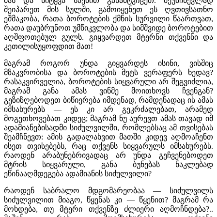
მას და სიტყვა საქმით განამტკიცეთ. შეუმჩნევლად
შეიპარეთ მის სულში, გამოიყენეთ ეს ღვთივსათნო
ეშმაკობა, რათა ბოროტების ქმნის სურვილი წაართვათ,
რათა დაუბრუნოთ უმწიკვლობა და სიმშვიდე ბოროტებით
აღშფოთებულ გულს. გიყვარდეთ მტერნი თქვენნი და
კეთილისუყოფდით მათ!
მაგრამ როგორ უნდა გიყვარდეს ისინი, ვისშიც
მზაკვრობისა და ბოროტების მეტს ვერაფერს ხედავ?
რასაკვირველია, ბოროტების სიყვარული არ შეგვიძლია,
მაგრამ განა ამას ვინმე მოითხოვს ჩვენგან?
გეზიზღებოდეთ ბიწიერება იმდენად, რამდენადაც ის ამას
იმსახურებს — ეს კი არ გეკრძალებათ, არამედ
მოგეთხოვებათ კიდეც; მაგრამ ნუ აურევთ ამას თავად იმ
ადამიანებისადმი სიძულვილში, რომლებსაც ამ თვისებას
შეამჩნევთ: ამის გადალახვით მათში კიდევ აღმოაჩენთ
ისეთ თვისებებს, რაც თქვენს სიყვარულს იმსახურებს.
რაოდენ არაბუნებრივადაც არ უნდა გეჩვენებოდეთ
მტრის სიყვარული, განა ბუნებას ნაკლებად
ეწინააღმდეგება ადამიანის სიძულვილი?
რაოდენ საბრალო მდგომარეობაა — სიძულვილს
სიძულვილით მიაგო, წყენას კი — წყენით? მაგრამ რა
მოხდება, თუ მტერი თქვენზე ძლიერი აღმოჩნდება?..