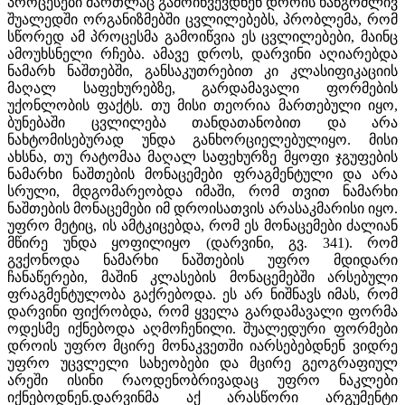
პროცესები მართლაც გამოიწვევდნენ დროის ხანგრძლივ
შუალედში ორგანიზმებში ცვლილებებს, პრობლემა, რომ
სწორედ ამ პროცესმა გამოიწვია ეს ცვლილებები, მაინც
ამოუხსნელი რჩება. ამავე დროს, დარვინი აღიარებდა
ნამარხ ნაშთებში, განსაკუთრებით კი კლასიფიკაციის
მაღალ საფეხურებზე, გარდამავალი ფორმების
უქონლობის ფაქტს. თუ მისი თეორია მართებული იყო,
ბუნებაში ცვლილება თანდათანობით და არა
ნახტომისებურად უნდა განხორციელებულიყო. მისი
ახსნა, თუ რატომაა მაღალ საფეხურზე მყოფი ჯგუფების
ნამარხი ნაშთების მონაცემები ფრაგმენტული და არა
სრული, მდგომარეობდა იმაში, რომ თვით ნამარხი
ნაშთების მონაცემები იმ დროისათვის არასაკმარისი იყო.
უფრო მეტიც, ის ამტკიცებდა, რომ ეს მონაცემები ძალიან
მწირე უნდა ყოფილიყო (დარვინი, გვ. 341). რომ
გვქონოდა ნამარხი ნაშთების უფრო მდიდარი
ჩანაწერები, მაშინ კლასების მონაცემებში არსებული
ფრაგმენტულობა გაქრებოდა. ეს არ ნიშნავს იმას, რომ
დარვინი ფიქრობდა, რომ ყველა გარდამავალი ფორმა
ოდესმე იქნებოდა აღმოჩენილი. შუალედური ფორმები
დროის უფრო მცირე მონაკვეთში იარსებებდნენ ვიდრე
უფრო უცვლელი სახეობები და მცირე გეოგრაფიულ
არეში ისინი რაოდენობრივადაც უფრო ნაკლები
იქნებოდნენ.დარვინმა აქ არასწორი არგუმენტი