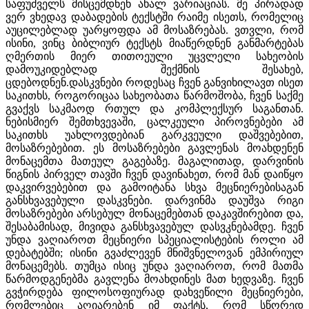
საფუძველს მისცემდნენ ახალ ვარიაციას. მე პირადად
ვერ ვხედავ დაბადების ტექსტში რაიმე ისეთს, რომელიც
აუცილებლად უარყოფდა ამ მოსაზრებას. ვთვლი, რომ
ისინი, ვინც ბიბლიურ ტექსტს მიაწერდნენ განმარტებას
ღმერთის მიერ თითოეული უცვლელი სახეობის
დამოუკიდებლად შექმნის შესახებ,
ცდებოდნენ.დასკვნები როდესაც ჩვენ განვიხილავთ ისეთ
საკითხს, როგორიცაა სახეობათა წარმოშობა, ჩვენ საქმე
გვაქვს საკმაოდ რთულ და კომპლექსურ საგანთან.
ნებისმიერ შემთხვევაში, ცალკეული პიროვნებები ამ
საკითხს უახლოვდებიან გარკვეული დაშვებებით,
მოსაზრებებით. ეს მოსაზრებები გავლენას მოახდენენ
მონაცემთა მათეულ გაგებაზე. მაგალითად, დარვინის
წიგნის პირველ თავში ჩვენ დავინახეთ, რომ მან დაიწყო
დაკვირვებებით და გამოიტანა სხვა მეცნიერებისაგან
განსხვავებული დასკვნები. დარვინმა დაუშვა რიგი
მოსაზრებები არსებულ მონაცემებთან დაკავშირებით და,
შესაბამისად, მივიდა განსხვავებულ დასვკნებამდე. ჩვენ
უნდა ვაღიაროთ მეცნიერი სპეციალისტების როლი ამ
დებატებში; ისინი გვაძლევენ მნიშვნელოვან ემპირიულ
მონაცემებს. თუმცა ისიც უნდა ვაღიაროთ, რომ მათმა
წარმოდგენებმა გავლენა მოახდინეს მათ ხედვაზე. ჩვენ
გვჭირდება ფილოსოფიურად დახვეწილი მეცნიერები,
რომლებიც აღიარებენ იმ ფაქტს, რომ სწორედ