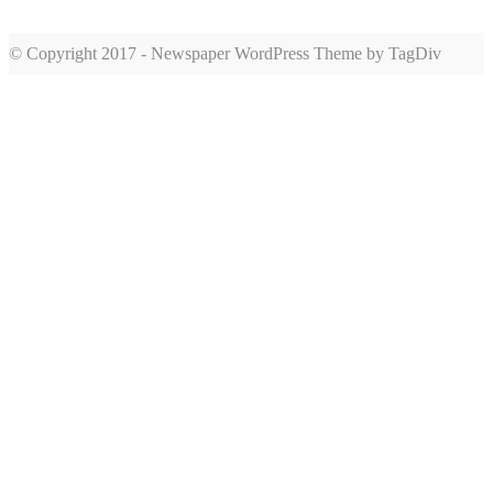
© Copyright 2017 - Newspaper WordPress Theme by TagDiv
romabet
deneme
romabet
bonusu
romabet
veren
siteler