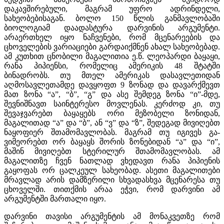
დაკავშირებული, მაგრამ უფრო ადრინდელი,
სახეობებისაგან. ბოლო 150 წლის განმავლობაში
ბიოლოგიამ დაადასტურა დარვინის არგუმენტი.
არაერთხელ იყო ნაჩვენები, რომ მცენარეების და
ცხოველების ვარიაციები გარდაიქმნენ ახალ სახეობებად.
ამ კუთხით ცნობილი მაგალითია ე.წ. ლეოპარდი ბაყაყი,
რანა პიპიენსი, რომელიც ამერიკის 48 შტატში
ბინადრობს. თუ მთელ ამერიკას დასავლეთიდან
აღმოსავლეთამდე დავყოფთ 9 ზონად და დავარქმევთ
მათ ზონა “ა”, “ბ”, “გ” და ასე შემდეგ ზონა “ი”-მდე,
შევნიშნავთ საინტერესო მოვლენას. კერძოდ კი, თუ
შევაჯვარებთ ბაყაყებს ორი მეზობელი ზონიდან,
მაგალითად “ა” და “ბ”, ან “ვ” და “ზ”, შედეგად მივიღებთ
ნაყოფიერ შთამომავლობას. მაგრამ თუ იგივეს გა-
ვიმეორებთ ორ ბაყაყს შორის ზონებიდან “ა” და “ი”,
მაშინ მივიღებთ სტერილურ შთამომავლობას. ამ
მაგალითზე ჩვენ ნათლად ვხედავთ რანა პიპიენის
გაყოფას ორ ცალკეულ სახეობად. ასეთი მაგალითები
მრავლად არის დამზერილი სხვადასხვა მცენარესა თუ
ცხოველში. თითქმის არაა ეჭვი, რომ დარვინი ამ
არგუმენტში მართალი იყო.
დარვინი თავისი არგუმენტის ამ მონაკვეთზე რომ